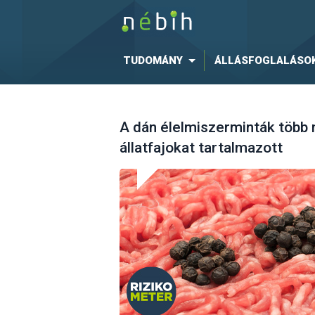
TUDOMÁNY
ÁLLÁSFOGLALÁSO
A dán élelmiszerminták több m
állatfajokat tartalmazott