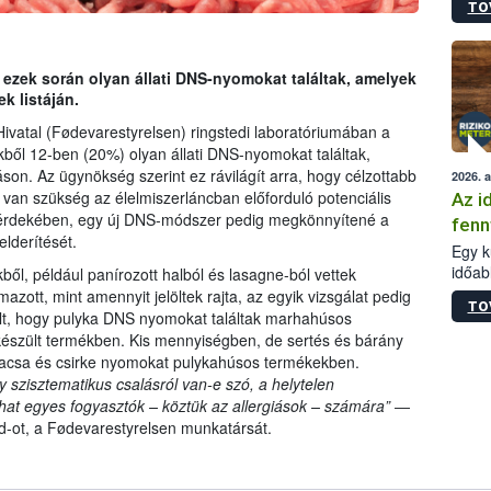
TO
mint 
 ezek során olyan állati DNS-nyomokat találtak, amelyek
k listáján.
ivatal (Fødevarestyrelsen) ringstedi laboratóriumában a
ből 12-ben (20%) olyan állati DNS-nyomokat találtak,
on. Az ügynökség szerint ez rávilágít arra, hogy célzottabb
2026. 
 van szükség az élelmiszerláncban előforduló potenciális
Az i
a érdekében, egy új DNS-módszer pedig megkönnyítené a
fenn
elderítését.
Egy k
időab
ből, például panírozott halból és lasagne-ból vettek
tests
mazott, mint amennyit jelöltek rajta, az egyik vizsgálat pedig
TO
túlsúl
rdult, hogy pulyka DNS nyomokat találtak marhahúsos
készült termékben. Kis mennyiségben, de sertés és bárány
kacsa és csirke nyomokat pulykahúsos termékekben.
gy szisztematikus csalásról van-e szó, a helytelen
hat egyes fogyasztók – köztük az allergiások – számára”
―
ot, a Fødevarestyrelsen munkatársát.