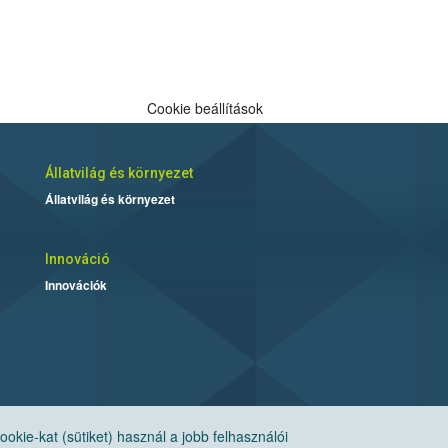
Cookie beállítások
Állatvilág és környezet
Állatvilág és környezet
Innováció
Innovációk
ie-kat (sütiket) használ a jobb felhasználói