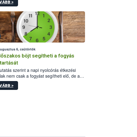
VÁBB >
az egészséges személyeknél.
augusztus 6, csütörtök
dőszakos böjt segítheti a fogyás
tartását
utatás szerint a napi nyolcórás étkezési
lak nem csak a fogyást segítheti elő, de a
úly hosszú távú megtartását is támogathatja
VÁBB >
yos és elhízott felnőtteknél.