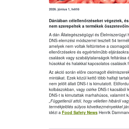
2026. június 1, hétfő
Dániában célellenőrzéseket végeztek, és
nem szerepeltek a termékek összetevőine
A dán Állategészségügyi és Élelmiszerügyi H
DNS-elemzési módszerrel tesztelt 54 termék
amelyek nem voltak feltüntetve a csomagolás
ellenőrzésekre és egyértelműbb eljárásokra
csalások vagy szabálytalanságok feltárás
húsokkal és halakkal kapcsolatos csalások f
Az akció során előre csomagolt élelmiszerek
mintákat. Ezek közül kettő több halfajt tartal
nem jelölt állati DNS-t is kimutatott. Előfo
kolbászokban, vagy csirke DNS-t kacsából 
DNS-t is kimutattak marhahúsos, valamint 
„Függetlenül attól, hogy véletlen hibáról va
termékjelölés súlyos következményekkel jár
idézi a
Food Safety News
Henrik Dammand-