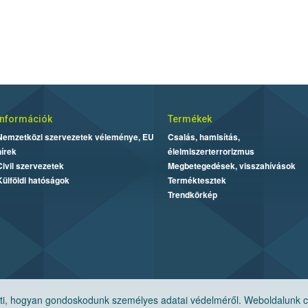
Információk
Termékek
Nemzetközi szervezetek véleménye, EU
Csalás, hamisítás,
hírek
élelmiszerterrorizmus
Civil szervezetek
Megbetegedések, visszahívások
Külföldi hatóságok
Terméktesztek
Trendkörkép
, hogyan gondoskodunk személyes adatai védelméről. Weboldalunk cook