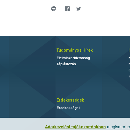
Tudományos Hírek
Élelmiszerbiztonság
Táplálkozás
Érdekességek
Érdekességek
Adatkezelési tájékoztatónkban
megismerheti