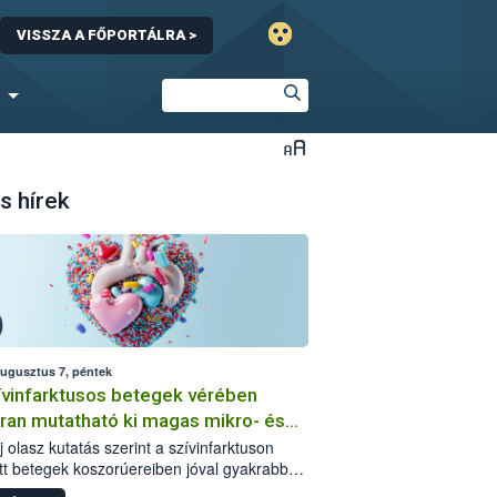
VISSZA A FŐPORTÁLRA >
s hírek
augusztus 7, péntek
ívinfarktusos betegek vérében
ran mutatható ki magas mikro- és
műanyag-szint
j olasz kutatás szerint a szívinfarktuson
tt betegek koszorúereiben jóval gyakrabban
hatók mikro- és nanoműanyag-részecskék,