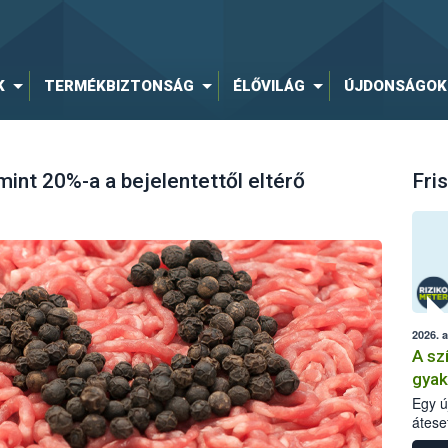
K
TERMÉKBIZTONSÁG
ÉLŐVILÁG
ÚJDONSÁGOK
int 20%-a a bejelentettől eltérő
Fris
2026. 
A sz
gyak
nano
Egy ú
átese
talál