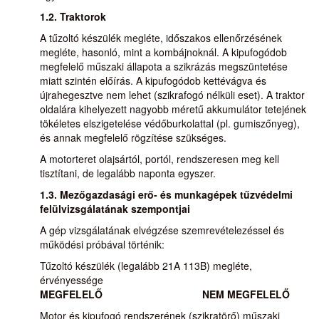
1.2. Traktorok
A tűzoltó készülék megléte, időszakos ellenőrzésének
megléte, hasonló, mint a kombájnoknál. A kipufogódob
megfelelő műszaki állapota a szikrázás megszüntetése
miatt szintén előírás. A kipufogódob kettévágva és
újrahegesztve nem lehet (szikrafogó nélküli eset). A traktor
oldalára kihelyezett nagyobb méretű akkumulátor tetejének
tökéletes elszigetelése védőburkolattal (pl. gumiszőnyeg),
és annak megfelelő rögzítése szükséges.
A motorteret olajsártól, portól, rendszeresen meg kell
tisztítani, de legalább naponta egyszer.
1.3. Mezőgazdasági erő- és munkagépek tűzvédelmi
felülvizsgálatának szempontjai
A gép vizsgálatának elvégzése szemrevételezéssel és
működési próbával történik:
Tűzoltó készülék (legalább 21A 113B) megléte,
érvényessége
MEGFELELŐ
NEM MEGFELELŐ
Motor és kipufogó rendszerének (szikratörő) műszaki