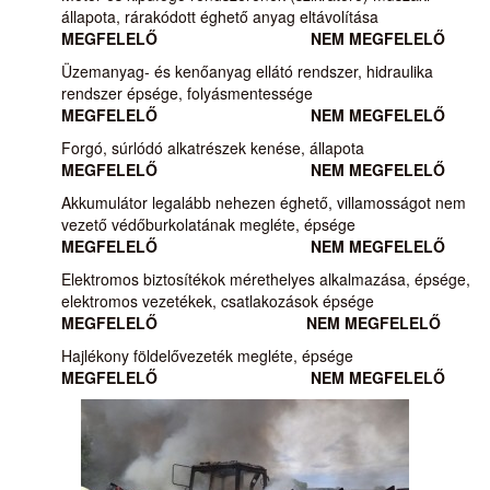
állapota, rárakódott éghető anyag eltávolítása
MEGFELELŐ
NEM MEGFELELŐ
Üzemanyag- és kenőanyag ellátó rendszer, hidraulika
rendszer épsége, folyásmentessége
MEGFELELŐ
NEM MEGFELELŐ
Forgó, súrlódó alkatrészek kenése, állapota
MEGFELELŐ
NEM MEGFELELŐ
Akkumulátor legalább nehezen éghető, villamosságot nem
vezető védőburkolatának megléte, épsége
MEGFELELŐ
NEM MEGFELELŐ
Elektromos biztosítékok mérethelyes alkalmazása, épsége,
elektromos vezetékek, csatlakozások épsége
MEGFELELŐ
NEM MEGFELELŐ
Hajlékony földelővezeték megléte, épsége
MEGFELELŐ
NEM MEGFELELŐ