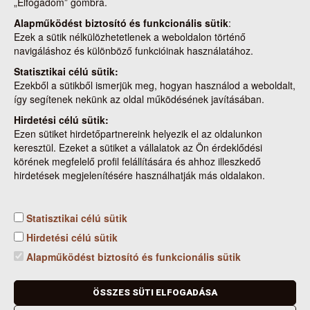
„Elfogadom” gombra.
Alapműködést biztosító és funkcionális sütik
:
Ezek a sütik nélkülözhetetlenek a weboldalon történő
navigáláshoz és különböző funkcióinak használatához.
Statisztikai célú sütik:
Ezekből a sütikből ismerjük meg, hogyan használod a weboldalt,
így segítenek nekünk az oldal működésének javításában.
Hirdetési célú sütik:
Cookie beállítások
Ezen sütiket hirdetőpartnereink helyezik el az oldalunkon
keresztül. Ezeket a sütiket a vállalatok az Ön érdeklődési
körének megfelelő profil felállítására és ahhoz illeszkedő
hirdetések megjelenítésére használhatják más oldalakon.
Statisztikai célú sütik
Kapcsolat
Nemzeti Élelmiszerlánc-biztonsági Hivatal
Hirdetési célú sütik
Cím: 1024 Budapest, Keleti Károly utca. 24.
Alapműködést biztosító és funkcionális sütik
Levelezési cím: 1525 Budapest. Pf. 30.
E-mail: ugyfelszolgalat@nebih.gov.hu
Zöld szám: 06-80/263-244
ÖSSZES SÜTI ELFOGADÁSA
Telefon: 06-1/ 336-9000