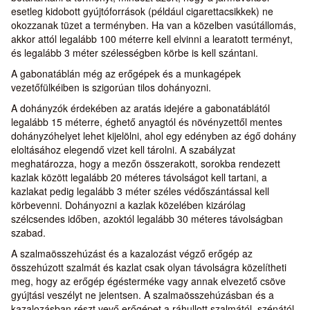
esetleg kidobott gyújtóforrások (például cigarettacsikkek) ne
okozzanak tüzet a terményben. Ha van a közelben vasútállomás,
akkor attól legalább 100 méterre kell elvinni a learatott terményt,
és legalább 3 méter szélességben körbe is kell szántani.
A gabonatáblán még az erőgépek és a munkagépek
vezetőfülkéiben is szigorúan tilos dohányozni.
A dohányzók érdekében az aratás idejére a gabonatáblától
legalább 15 méterre, éghető anyagtól és növényzettől mentes
dohányzóhelyet lehet kijelölni, ahol egy edényben az égő dohány
eloltásához elegendő vizet kell tárolni. A szabályzat
meghatározza, hogy a mezőn összerakott, sorokba rendezett
kazlak között legalább 20 méteres távolságot kell tartani, a
kazlakat pedig legalább 3 méter széles védőszántással kell
körbevenni. Dohányozni a kazlak közelében kizárólag
szélcsendes időben, azoktól legalább 30 méteres távolságban
szabad.
A szalmaösszehúzást és a kazalozást végző erőgép az
összehúzott szalmát és kazlat csak olyan távolságra közelítheti
meg, hogy az erőgép égésterméke vagy annak elvezető csöve
gyújtási veszélyt ne jelentsen. A szalmaösszehúzásban és a
kazalozásban részt vevő erőgépet a ráhullott szalmától, szénától