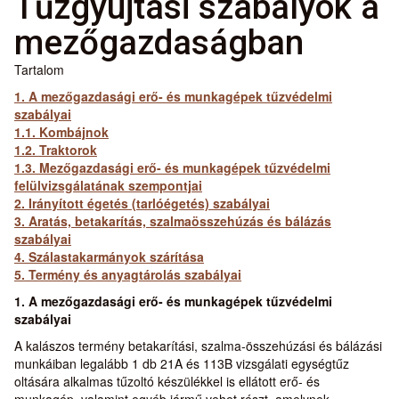
Tűzgyújtási szabályok a
mezőgazdaságban
Tartalom
1. A mezőgazdasági erő- és munkagépek tűzvédelmi
szabályai
1.1. Kombájnok
1.2. Traktorok
1.3. Mezőgazdasági erő- és munkagépek tűzvédelmi
felülvizsgálatának szempontjai
2. Irányított égetés (tarlóégetés) szabályai
3. Aratás, betakarítás, szalmaösszehúzás és bálázás
szabályai
4. Szálastakarmányok szárítása
5. Termény és anyagtárolás szabályai
1. A mezőgazdasági erő- és munkagépek tűzvédelmi
szabályai
A kalászos termény betakarítási, szalma-összehúzási és bálázási
munkáiban legalább 1 db 21A és 113B vizsgálati egységtűz
oltására alkalmas tűzoltó készülékkel is ellátott erő- és