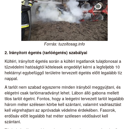
Forrás: tuzoltosag.info
2. Irányított égetés (tarlóégetés) szabályai
Kültéri, irányított égetés során a kültéri ingatlanok tulajdonosai a
tűzvédelmi hatóságtól kötelesek engedélyt kérni a legfeljebb 10
hektárnyi egybefüggő területre tervezett égetés előtt legalább tíz
nappal.
A tarlót nem szabad egyszerre minden irányból meggyújtani, és
elégetni csak tarlómaradványt lehet. Lábon álló gabona mellett
tilos tarlót égetni. Fontos, hogy a leégetni tervezett tarlót legalább
három méter szélesen körbe kell szántani, valamint vadriasztást
kell végrehajtani az apróvadak védelme érdekében. Fasorok,
erdősáv előtt legalább hat méter szélesen védősávot kell
szántani.