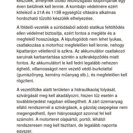
készülék, amelynek utolsó felülvizsgálati időpontjának egy
éven belülinek kell lennie. A kombájn védelmére ezért
kötelező a 21A és 113B egységtűz oltására alkalmas
hordozható tűzoltó készülék elhelyezése.
A földelő-vezeték a súrlódásból adódó statikus feltöltődés
ellen védelmet biztosítja, ezért fontos a megléte és a
megfelelő hosszúsága. A kipufogódob nem lehet lyukas,
csatlakozása a motorhoz megfelelően kell lennie, nehogy
kipattanjon véletlenül is szikra. Az akkumulátor csatlakozó
saruinak karbantartása szintén a szikraképződés miatt
fontos. Az akkumulátort le kell fedni legalább nehezen
éghető, villamosságot nem vezető védő-burkolattal
(gumiszőnyeg, kemény műanyag stb.), és megfelelően kell
rögzíteni.
A vezetőfülke alatti területen a hidraulikaolaj folyását,
szivárgását meg kell akadályozni, hiszen tűz esetén a
továbbterjedést nagyban elősegítheti. A zárt üzemanyag
ellátó rendszernél a szivárgások, a gázolaj csepegése nem
megengedhető, ilyen hiányosságot azonnal fel kell
számolni. A motorteret olajsártól, portól, léhától
rendszeresen meg kell tisztítani, de legalább naponta
egyszer.