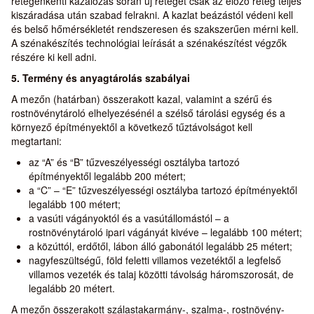
rétegenkénti kazalozás során új réteget csak az előző réteg teljes
kiszáradása után szabad felrakni. A kazlat beázástól védeni kell
és belső hőmérsékletét rendszeresen és szakszerűen mérni kell.
A szénakészítés technológiai leírását a szénakészítést végzők
részére ki kell adni.
5. Termény és anyagtárolás szabályai
A mezőn (határban) összerakott kazal, valamint a szérű és
rostnövénytároló elhelyezésénél a szélső tárolási egység és a
környező építményektől a következő tűztávolságot kell
megtartani:
az “A” és “B” tűzveszélyességi osztályba tartozó
építményektől legalább 200 métert;
a “C” – “E” tűzveszélyességi osztályba tartozó építményektől
legalább 100 métert;
a vasúti vágányoktól és a vasútállomástól – a
rostnövénytároló ipari vágányát kivéve – legalább 100 métert;
a közúttól, erdőtől, lábon álló gabonától legalább 25 métert;
nagyfeszültségű, föld feletti villamos vezetéktől a legfelső
villamos vezeték és talaj közötti távolság háromszorosát, de
legalább 20 métert.
A mezőn összerakott szálastakarmány-, szalma-, rostnövény-