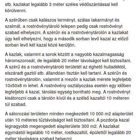
stb. kazlakat legalább 3 méter széles védőszántással kell
körülvenni.
A szérűben csak kalászos terményt, szálas takarmányt és
szalmát, a rostnövénytároló telepen pedig csak rostnövényt
szabad elhelyezni. A szérűn és a rostnövénytárolón a kazlakat
úgy kell elhelyezni, hogy a második sorban levő kazal az előző
sorban levő két kazal közé kerüljön.
A kazlak, valamint a sorok között a nagyobb kazalmagasság
háromszorosát, de legalább 20 méter távolságot kell biztosítani.
A szérű és a rostnövénytároló területét az éghető hulladéktól,
elszáradt gaztól stb. állandóan tisztán kell tartani. A szérűn és
rostnövénytárolón, valamint a mezőn a kazlak mérete legfeljebb
10x50x8 m lehet. A rostnövény osztályozása esetén egy időben
legfeljebb 4 kazal, tárolási egység bontható meg. A rostnövényt
kisátorozni csak a tárolón kívül és a szélső kazaltól 10 méteren
túl szabad.
A sátorozási területen minden megkezdett 10 000 m2 alapterület
után 10 méteres tűztávolságot kell biztosítani. A pozdorja kazal
legnagyobb megengedett alapterülete 300 m2. A kazlakat
egymástól legalább 10 méter, rostkazaltól, épülettől legalább 20
méter távolságra szabad helyezni.