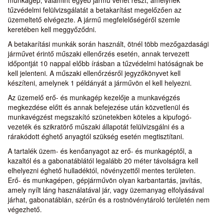
munkagép, valamint egyéb jármű vehet részt, amelynek
tűzvédelmi felülvizsgálatát a betakarítást megelőzően az
üzemeltető elvégezte. A jármű megfelelőségéről szemle
keretében kell meggyőződni.
A betakarítási munkák során használt, ötnél több mezőgazdasági
járművet érintő műszaki ellenőrzés esetén, annak tervezett
időpontját 10 nappal előbb írásban a tűzvédelmi hatóságnak be
kell jelenteni. A műszaki ellenőrzésről jegyzőkönyvet kell
készíteni, amelynek 1 példányát a járművön el kell helyezni.
Az üzemelő erő- és munkagép kezelője a munkavégzés
megkezdése előtt és annak befejezése után közvetlenül és
munkavégzést megszakító szünetekben köteles a kipufogó-
vezeték és szikratörő műszaki állapotát felülvizsgálni és a
rárakódott éghető anyagtól szükség esetén megtisztítani.
A tartalék üzem- és kenőanyagot az erő- és munkagéptől, a
kazaltól és a gabonatáblától legalább 20 méter távolságra kell
elhelyezni éghető hulladéktól, növényzettől mentes területen.
Erő- és munkagépen, gépjárművön olyan karbantartás, javítás,
amely nyílt láng használatával jár, vagy üzemanyag elfolyásával
járhat, gabonatáblán, szérűn és a rostnövénytároló területén nem
végezhető.