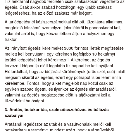
Tíz hektárnál nagyobb területen csak szakaszosan végezhető az
égetés. Csak akkor szabad hozzáfogni egy újabb szakasz
leégetéséhez, ha az előző szakasz már leégett.
A tarlóégetésnél kéziszerszámokkal ellátott, tűzoltásra alkalmas,
megfelelő létszámú személyzet jelenlétéről is gondoskodni kell,
valamint arról is, hogy készenlétben álljon a helyszínen egy
traktor.
Az irányított égetési kérelmeket 3000 forintos illeték megfizetése
mellett kell benyújtani, egy kérelmen legfeljebb 10 hektárnyi
terület leégetését lehet kérelmezni. A kérelmet az égetés
tervezett időpontja előtt legalább tíz nappal be kell nyújtani.
Előfordulhat, hogy az időjárási körülmények (erős szél, eső) miatt
mégsem sikerül az égetés, ezért egy pótnapot is be lehet írni a
kérelembe. Fontos, hogy a két megjelölt nap közül csak az
egyiken szabad égetni, és ilyenkor az égetés elmaradásáról,
valamint az égetés megkezdése előtt is tájékoztatni kell a
tűzvédelmi hatóságot.
3. Aratás, betakarítás, szalmaösszehúzás és bálázás
szabályai
Aratásnál legelőször az utak és a vasútvonalak mellől kell
betakarítani a terményt, mindezt azért, hogy a járművekből