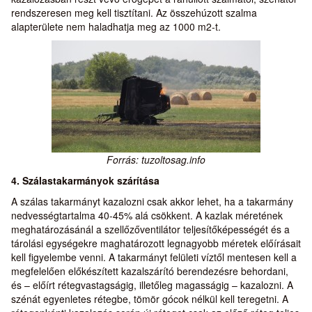
rendszeresen meg kell tisztítani. Az összehúzott szalma
alapterülete nem haladhatja meg az 1000 m2-t.
Forrás: tuzoltosag.info
4. Szálastakarmányok szárítása
A szálas takarmányt kazalozni csak akkor lehet, ha a takarmány
nedvességtartalma 40-45% alá csökkent. A kazlak méretének
meghatározásánál a szellőzőventilátor teljesítőképességét és a
tárolási egységekre maghatározott legnagyobb méretek előírásait
kell figyelembe venni. A takarmányt felületi víztől mentesen kell a
megfelelően előkészített kazalszárító berendezésre behordani,
és – előírt rétegvastagságig, illetőleg magasságig – kazalozni. A
szénát egyenletes rétegbe, tömör gócok nélkül kell teregetni. A