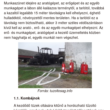
Munkaszünet idejére az aratógépet, az erőgépet és az egyéb
munkagépet a lábon álló kalászos terménytől, a tarlótól, továbbá
a kazaltól legalább 15 méter távolságra kell elhelyezni, éghető
hulladéktól, növényzettől mentes területen. Ha a tarlótól ez a
távolság nem biztosítható, akkor 3 méter széles védőszántáson
kívül kell az arató-, erő- és az egyéb munkagépet elhelyezni. Az
erő- és munkagépet, aratógépet a kezelő üzemeltetés közben
nem hagyhatja el, egyéb munkát nem végezhet.
Forrás: tuzoltosag.info
1.1. Kombájnok
A kezdődő tüzek oltására kitűnő a hordozható tűzoltó