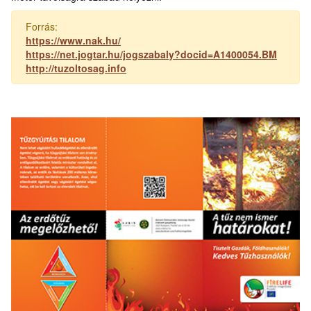
Forrás:
https://www.nak.hu/
https://net.jogtar.hu/jogszabaly?docid=A1400054.BM
http://tuzoltosag.info