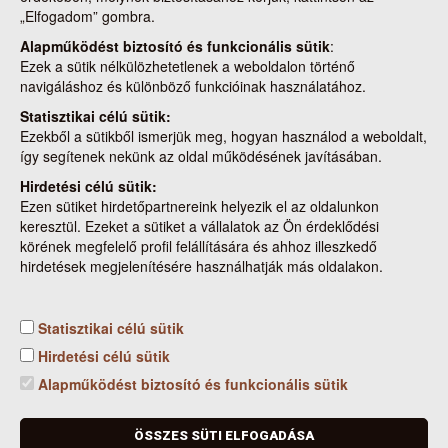
„Elfogadom” gombra.
Alapműködést biztosító és funkcionális sütik
:
Sorrend 3
Ezek a sütik nélkülözhetetlenek a weboldalon történő
navigáláshoz és különböző funkcióinak használatához.
Mindenkinek fontos elsajátítania a tűzrakás eloltásának helyes
módját. Mindig használj hozzá bőségesen vizet! Találd ki, milyen
Statisztikai célú sütik:
sorrendben következnek az események és írd be a sarokba a
Ezekből a sütikből ismerjük meg, hogyan használod a weboldalt,
megfelelő sorszámot!
így segítenek nekünk az oldal működésének javításában.
Hirdetési célú sütik:
Cookie beállítások
Ezen sütiket hirdetőpartnereink helyezik el az oldalunkon
keresztül. Ezeket a sütiket a vállalatok az Ön érdeklődési
körének megfelelő profil felállítására és ahhoz illeszkedő
hirdetések megjelenítésére használhatják más oldalakon.
Statisztikai célú sütik
Kapcsolat
Nemzeti Élelmiszerlánc-biztonsági Hivatal
Hirdetési célú sütik
Cím: 1024 Budapest, Keleti Károly utca. 24.
Alapműködést biztosító és funkcionális sütik
Levelezési cím: 1525 Budapest. Pf. 30.
E-mail: ugyfelszolgalat@nebih.gov.hu
Zöld szám: 06-80/263-244
ÖSSZES SÜTI ELFOGADÁSA