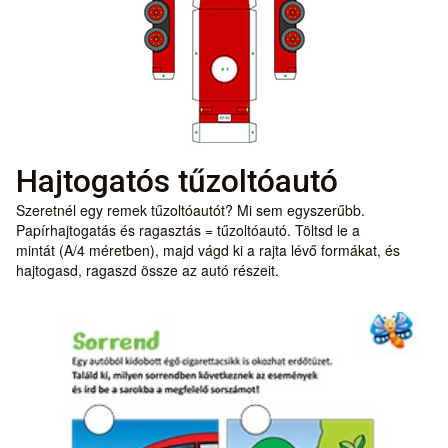
Hajtogatós tűzoltóautó
Szeretnél egy remek tűzoltóautót? Mi sem egyszerűbb.
Papírhajtogatás és ragasztás = tűzoltóautó. Töltsd le a
mintát (A/4 méretben), majd vágd ki a rajta lévő formákat, és
hajtogasd, ragaszd össze az autó részeit.