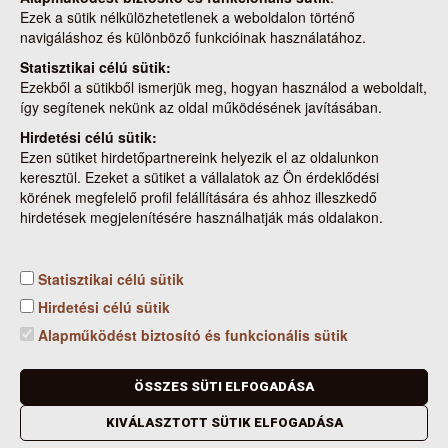
Az alábbi térképre kattintva az erdészeti hatóság által
Ezek a sütik nélkülözhetetlenek a weboldalon történő
készített interaktív tűzgyújtási tilalom térképre navigál, ahol
navigáláshoz és különböző funkcióinak használatához.
további információkat talál, illetve be tudja azonosítani a
Statisztikai célú sütik:
lakóhelye környékén található erdőterületeket.
Ezekből a sütikből ismerjük meg, hogyan használod a weboldalt,
így segítenek nekünk az oldal működésének javításában.
Hirdetési célú sütik:
Cookie beállítások
Ezen sütiket hirdetőpartnereink helyezik el az oldalunkon
keresztül. Ezeket a sütiket a vállalatok az Ön érdeklődési
körének megfelelő profil felállítására és ahhoz illeszkedő
hirdetések megjelenítésére használhatják más oldalakon.
Statisztikai célú sütik
Kapcsolat
Nemzeti Élelmiszerlánc-biztonsági Hivatal
Hirdetési célú sütik
Cím: 1024 Budapest, Keleti Károly utca. 24.
Alapműködést biztosító és funkcionális sütik
Levelezési cím: 1525 Budapest. Pf. 30.
E-mail: ugyfelszolgalat@nebih.gov.hu
Zöld szám: 06-80/263-244
ÖSSZES SÜTI ELFOGADÁSA
Telefon: 06-1/ 336-9000
KIVÁLASZTOTT SÜTIK ELFOGADÁSA