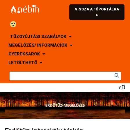
VISSZA A FŐPORTÁLRA
>
TŰZGYÚJTÁSI SZABÁLYOK
MEGELŐZÉS/ INFORMÁCIÓK
GYEREKSAROK
LETÖLTHETŐ