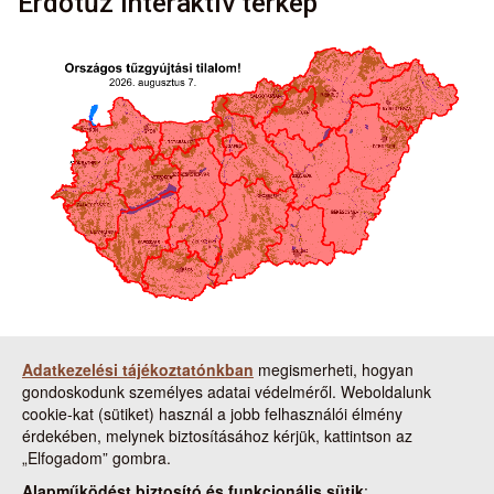
Erdőtűz interaktív térkép
Tudnivalók a térkép használatához:
Adatkezelési tájékoztatónkban
megismerheti, hogyan
gondoskodunk személyes adatai védelméről. Weboldalunk
A térképen a piros színnel jelzett
cookie-kat (sütiket) használ a jobb felhasználói élmény
megyékben/országrészekben van érvényben tűzgyújtási
érdekében, melynek biztosításához kérjük, kattintson az
tilalom.
„Elfogadom” gombra.
A térkép a napi állapotot mutatja. Ha nincs elrendelve
tűzgyújtási tilalom, az a térképen szövegesen is jelezve van.
Alapműködést biztosító és funkcionális sütik
: