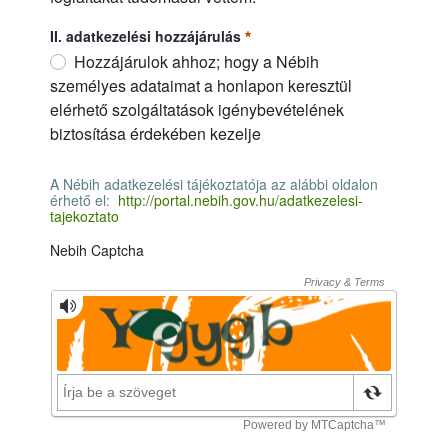
I. adatkezelési tájékoztató
必需的
II. adatkezelési hozzájárulás
Hozzájárulok ahhoz; hogy a Nébih
személyes adataimat a honlapon keresztül
elérhető szolgáltatások igénybevételének
biztosítása érdekében kezelje
II. adatkezelési hozzájárulás
必需的
A Nébih adatkezelési tájékoztatója az alábbi oldalon
érhető el:
http://portal.nebih.gov.hu/adatkezelesi-
tajekoztato
A Nébih adatkezelési tájékoztatója az alábbi oldalon érhető el
Nebih Captcha