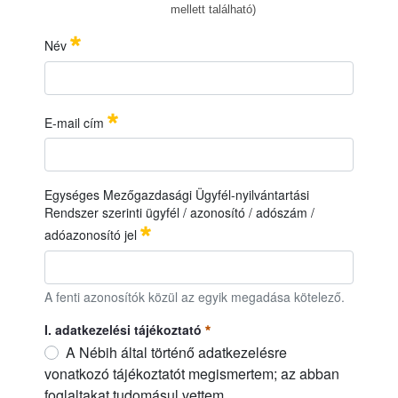
mellett található)
Név
A Nemzeti Élelmiszerlánc-biztonsági Hivatal Mezőgazdasági Genetik
IDŐPONT:
2025. május 15. (csütörtök), 10:00 óra
Név
必需的
HELYSZÍN:
8929 Pölöske, Aliz major (Zalaszentmihály irányából Bak 
E-mail cím
E-mail cím
必需的
Egységes Mezőgazdasági Ügyfél-nyilvántartási
Rendszer szerinti ügyfél / azonosító / adószám /
adóazonosító jel
Egységes Mezőgazdasági Ügyfél-nyilvántartási Rendszer szerint
A fenti azonosítók közül az egyik megadása kötelező.
I. adatkezelési tájékoztató
A Nébih által történő adatkezelésre
vonatkozó tájékoztatót megismertem; az abban
foglaltakat tudomásul vettem.