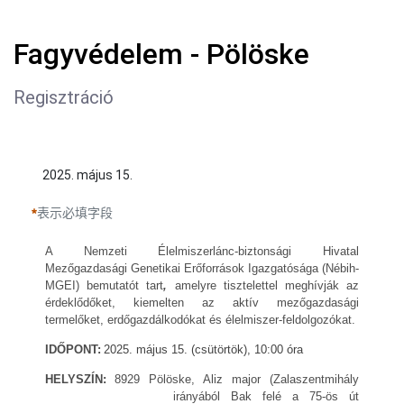
Fagyvédelem - Pölöske
Regisztráció
2025. május 15.
表示必填字段
A Nemzeti Élelmiszerlánc-biztonsági Hivatal
Mezőgazdasági Genetikai Erőforrások Igazgatósága (Nébih-
MGEI) bemutatót tart
,
amelyre tisztelettel meghívják az
érdeklődőket, kiemelten az aktív mezőgazdasági
termelőket, erdőgazdálkodókat és élelmiszer-feldolgozókat.
IDŐPONT:
2025. május 15. (csütörtök), 10:00 óra
HELYSZÍN:
8929 Pölöske, Aliz major (Zalaszentmihály
irányából Bak felé a 75-ös út