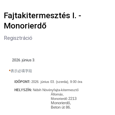
Fajtakitermesztés I. -
Monorierdő
Regisztráció
2026. június 3.
表示必填字段
IDŐ
PONT:
2026. június 03. (szerda), 9:00
óra
HELYSZÍN:
Nébih Növényfajta-kitermesztő
Állomás,
2213
Monorierdő
Monorierdő,
Beton út 86.