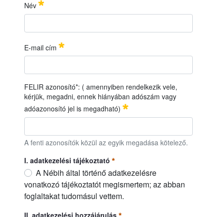
IDŐ
PONT:
2026. június 03. (szerda), 9:00
óra
Név
22
HELYSZÍN:
Nébih Növényfajta-kitermesztő Állomás,
Monorierdő
Név
必需的
E-mail cím
E-mail cím
必需的
FELIR azonosító*: ( amennyiben rendelkezik vele,
kérjük, megadni, ennek hiányában adószám vagy
adóazonosító jel is megadható)
FELIR azonosító*: ( amennyiben rendelkezik vele, kérjük, me
A fenti azonosítók közül az egyik megadása kötelező.
I. adatkezelési tájékoztató
A Nébih által történő adatkezelésre
vonatkozó tájékoztatót megismertem; az abban
foglaltakat tudomásul vettem.
I. adatkezelési tájékoztató
必需的
II. adatkezelési hozzájárulás