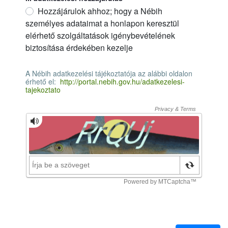
Hozzájárulok ahhoz; hogy a Nébih
személyes adataimat a honlapon keresztül
elérhető szolgáltatások igénybevételének
biztosítása érdekében kezelje
II. adatkezelési hozzájárulás
必需的
A Nébih adatkezelési tájékoztatója az alábbi oldalon
érhető el:
http://portal.nebih.gov.hu/adatkezelesi-
tajekoztato
A Nébih adatkezelési tájékoztatója az alábbi oldalon érhető el