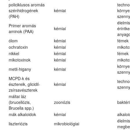
policiklusos aromás
techno
szénhidrogének
kémiai
környe
(PAH)
szenn
élelmi
Primer aromás
kémiai
érintk
aminok (PAA)
anyago
ólom
kémiai
fémek
ochratoxin
kémiai
mikoto
nikkel
kémiai
fémek
mikotoxinok
kémiai
mikoto
környe
metil-higany
kémiai
szenn
MCPD-k és
techno
észtereik, glicidil-
kémiai
szenn
zsírsavészterek
máltai láz
(brucellózis,
zoonózis
baktér
Brucella spp.)
mák alkaloidok
kémiai
alkalo
élelmi
liszteriózis
mikrobiológiai
megbe