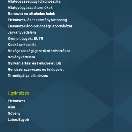
Állategészségügyi diagnosztika
Állatgyógyászati termékek
Borászat és alkoholos italok
Élelmiszer- és takarmánybiztonság
Élelmiszerlánc-biztonsági laborhálózat
Járványvédelem
Kiemelt ügyek, EUTR
Kockázatkezelés
Mezőgazdasági genetikai erőforrások
Növényvédelem
Nyilvántartási és Felügyeleti Díj
Rendszerszervezés és felügyelet
Termékpálya-ellenőrzés
Ügyintézés
Élelmiszer
Állat
Növény
Labor/Egyéb