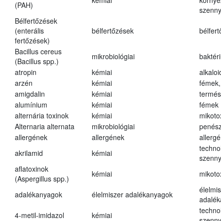
kémiai
környe
(PAH)
szenn
Bélfertőzések
(enterális
bélfertőzések
bélfer
fertőzések)
Bacillus cereus
mikrobiológiai
baktér
(Bacillus spp.)
atropin
kémiai
alkalo
arzén
kémiai
fémek,
amigdalin
kémiai
termés
alumínium
kémiai
fémek
alternária toxinok
kémiai
mikoto
Alternaria alternata
mikrobiológiai
penés
allergének
allergének
allerg
techno
akrilamid
kémiai
szenn
aflatoxinok
kémiai
mikoto
(Aspergillus spp.)
élelmi
adalékanyagok
élelmiszer adalékanyagok
adalé
techno
4-metil-imidazol
kémiai
szenn