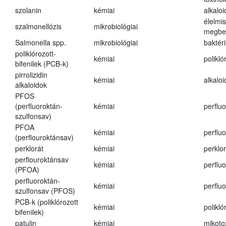
szolanin
kémiai
alkaloi
élelmi
szalmonellózis
mikrobiológiai
megbe
Salmonella spp.
mikrobiológiai
baktér
poliklórozott-
kémiai
polikló
bifenilek (PCB-k)
pirrolizidin
kémiai
alkalo
alkaloidok
PFOS
(perfluoroktán-
kémiai
perfluo
szulfonsav)
PFOA
kémiai
perfluo
(perflouroktánsav)
perklorát
kémiai
perklor
perflouroktánsav
kémiai
perfluo
(PFOA)
perfluoroktán-
kémiai
perfluo
szulfonsav (PFOS)
PCB-k (poliklórozott
kémiai
polikló
bifenilek)
patulin
kémiai
mikoto