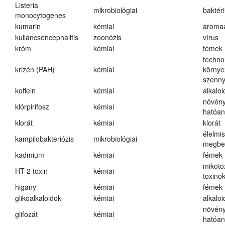
Listeria
mikrobiológiai
baktér
monocytogenes
kumarin
kémiai
aroma
kullancsencephalitis
zoonózis
vírus
króm
kémiai
fémek
techno
krizén (PAH)
kémiai
környe
szenn
koffein
kémiai
alkalo
növény
klórpirifosz
kémiai
hatóa
klorát
kémiai
klorát
élelmi
kampilobakteriózis
mikrobiológiai
megbe
kadmium
kémiai
fémek
mikoto
HT-2 toxin
kémiai
toxino
higany
kémiai
fémek
glikoalkaloidok
kémiai
alkalo
növény
glifozát
kémiai
hatóa