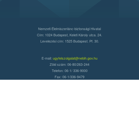
Nemzeti Élelmiszerlánc-biztonsági Hivatal
Cím: 1024 Budapest, Keleti Károly utca. 24.
Levelezési cím: 1525 Budapest. Pf. 30.
E-mail:
ugyfelszolgalat@nebih.gov.hu
Zöld szám: 06-80/263-244
Telefon: 06-1/ 336-9000
Fax: 06-1/336-9479