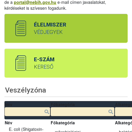
de a
portal@nebih.gov.hu
e-mail címen javaslatokat,
kérdéseket is szívesen fogadunk.
ÉLELMISZER
VÉDJEGYEK
E-SZÁM
KERESŐ
Veszélyzóna
Név
Főkategória
Alkategó
Név
Főkategória
Alkategó
E. coli (Shigatoxin-