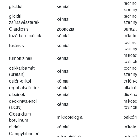
techno
glicidol
kémiai
szenn
glicidil-
techno
kémiai
zsírsavészterek
szenn
Giardiosis
zoonózis
parazit
fuzárium-toxinok
kémiai
mikoto
techno
furánok
kémiai
szenn
mikoto
fumonizinek
kémiai
toxino
etil-karbamát
techno
kémiai
(uretán)
szenn
etilén-glikol
kémiai
etilén-g
ergot alkaliodok
kémiai
alkalo
dioxinok
kémiai
dioxin
deoxinivalenol
mikoto
kémiai
(DON)
toxino
Clostridium
mikrobiológiai
baktér
botulinum
citrinin
kémiai
mikoto
Campylobacter
mikrobiológiai
baktér