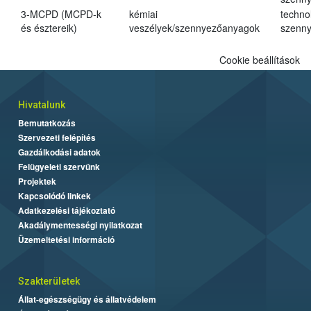
3-MCPD (MCPD-k
kémiai
techno
és észtereik)
veszélyek/szennyezőanyagok
szenn
Cookie beállítások
Hivatalunk
Bemutatkozás
Szervezeti felépítés
Gazdálkodási adatok
Felügyeleti szervünk
Projektek
Kapcsolódó linkek
Adatkezelési tájékoztató
Akadálymentességi nyilatkozat
Üzemeltetési információ
Szakterületek
Állat-egészségügy és állatvédelem