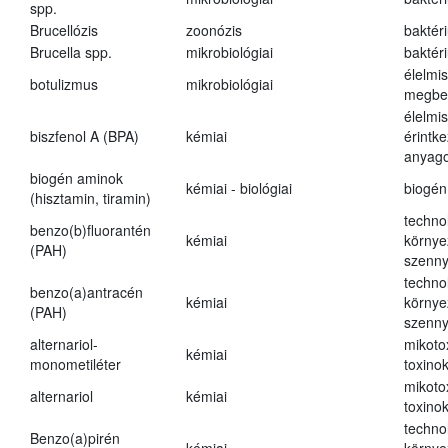
spp.
Brucellózis
zoonózis
baktér
Brucella spp.
mikrobiológiai
baktér
élelmi
botulizmus
mikrobiológiai
megbe
élelmi
biszfenol A (BPA)
kémiai
érintk
anyago
biogén aminok
kémiai - biológiai
biogén
(hisztamin, tiramin)
techno
benzo(b)fluorantén
kémiai
környe
(PAH)
szenn
techno
benzo(a)antracén
kémiai
környe
(PAH)
szenn
alternariol-
mikoto
kémiai
monometiléter
toxino
mikoto
alternariol
kémiai
toxino
techno
Benzo(a)pirén