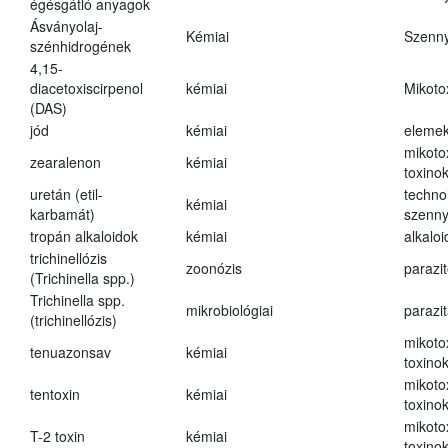
égésgátló anyagok
Ásványolaj-
Kémiai
Szenn
szénhidrogének
4,15-
diacetoxiscirpenol
kémiai
Mikoto
(DAS)
jód
kémiai
eleme
mikoto
zearalenon
kémiai
toxino
uretán (etil-
techno
kémiai
karbamát)
szenn
tropán alkaloidok
kémiai
alkalo
trichinellózis
zoonózis
parazit
(Trichinella spp.)
Trichinella spp.
mikrobiológiai
parazi
(trichinellózis)
mikoto
tenuazonsav
kémiai
toxino
mikoto
tentoxin
kémiai
toxino
mikoto
T-2 toxin
kémiai
toxino