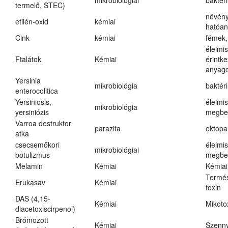
mikrobiológiai
baktér
termelő, STEC)
növény
etilén-oxid
kémiai
hatóa
Cink
kémiai
fémek,
élelmi
Ftalátok
Kémiai
érintk
anyago
Yersinia
mikrobiológia
baktér
enterocolitica
Yersiniosis,
élelmi
mikrobiológia
yersiniózis
megbe
Varroa destruktor
parazita
ektopa
atka
csecsemőkori
élelmi
mikrobiológiai
botulizmus
megbe
Melamin
Kémiai
Kémiai
Termés
Erukasav
Kémiai
toxin
DAS (4,15-
Kémiai
Mikoto
diacetoxiscirpenol)
Brómozott
Kémiai
Szenn