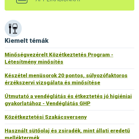
Kiemelt témák
Minőségvezérelt Közétkeztetés Program -
Létesítmény minősítés
Készétel menüsorok 20 pontos, súlyozófaktoros
érzékszervi vizsgálata és minősítése
Útmutató a vendéglátás és étkeztetés jó higiéniai
gyakorlatához - Vendéglátás GHP
Közétkeztetési Szakácsverseny
Használt sütőolaj és zsiradék, mint állati eredetű
melléktermék