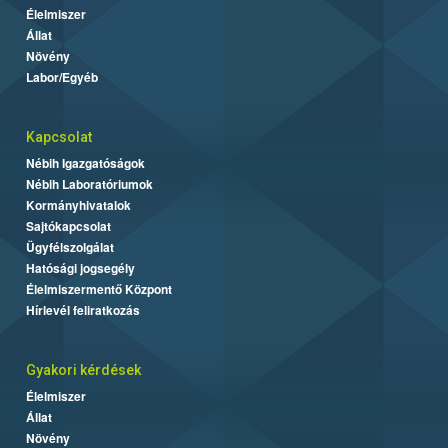
Élelmiszer
Állat
Növény
Labor/Egyéb
Kapcsolat
Nébih Igazgatóságok
Nébih Laboratóriumok
Kormányhivatalok
Sajtókapcsolat
Ügyfélszolgálat
Hatósági jogsegély
Élelmiszermentő Központ
Hírlevél feliratkozás
Gyakori kérdések
Élelmiszer
Állat
Növény