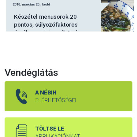
2016. december 6., kedd
Fokozottan ügyeljenek a
vállalkozások a tojások
kezelésére
Vendéglátás
A NÉBIH
ELÉRHETŐSÉGEI
TÖLTSE LE
APPLIKÁCIÓNKAT