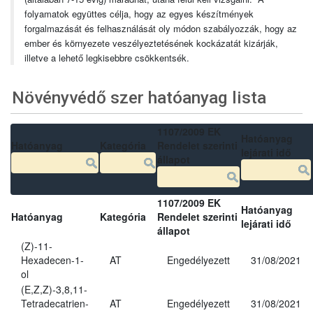
folyamatok együttes célja, hogy az egyes készítmények
forgalmazását és felhasználását oly módon szabályozzák, hogy az
ember és környezete veszélyeztetésének kockázatát kizárják,
illetve a lehető legkisebbre csökkentsék.
Növényvédő szer hatóanyag lista
1107/2009 EK
Hatóanyag
Hatóanyag
Kategória
Rendelet szerinti
lejárati idő
állapot
1107/2009 EK
Hatóanyag
Hatóanyag
Kategória
Rendelet szerinti
lejárati idő
állapot
(Z)-11-
Hexadecen-1-
AT
Engedélyezett
31/08/2021
ol
(E,Z,Z)-3,8,11-
Tetradecatrien-
AT
Engedélyezett
31/08/2021