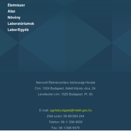
Élelmiszer
Állat
Növény
Laboratóriumok
Labor/Egyéb
Nemzeti Élelmiszerlánc-biztonsági Hivatal
Cím: 1024 Budapest, Keleti Károly utca. 24.
Levelezési cím: 1525 Budapest. Pf. 30.
E-mail:
ugyfelszolgalat@nebih.gov.hu
Zöld szám: 06-80/263-244
Telefon: 06-1/ 336-9000
Fax: 06-1/336-9479