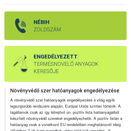
NÉBIH
ZÖLDSZÁM
ENGEDÉLYEZETT
TERMÉSNÖVELŐ ANYAGOK
KERESŐJE
Növényvédő szer hatóanyagok engedélyezése
A növényvédő szer hatóanyagok engedélyezése a világ egyik
legszigorúbb rendszere alapján, Európai Uniós szinten történik. A
tagállamok csak az így létrejövő ún. pozitív lista hatóanyagaiból
készített növényvédő szereket engedélyezhetik. A pozitív listán a
hatóanyag csak a vonatkozó EU rendeletben meghatározott ideig
(általában 7-15 évig) maradhat, utána felül kell vizsgálni. A