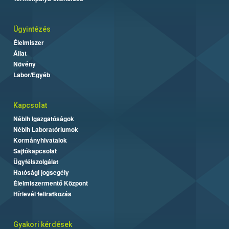
Ügyintézés
Élelmiszer
Állat
Növény
Labor/Egyéb
Kapcsolat
Nébih Igazgatóságok
Nébih Laboratóriumok
Kormányhivatalok
Sajtókapcsolat
Ügyfélszolgálat
Hatósági jogsegély
Élelmiszermentő Központ
Hírlevél feliratkozás
Gyakori kérdések