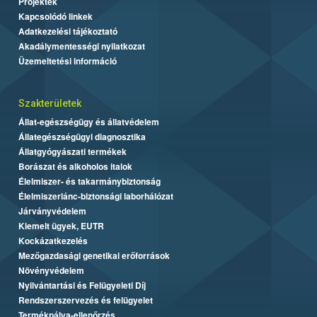
Projektek
Kapcsolódó linkek
Adatkezelési tájékoztató
Akadálymentességi nyilatkozat
Üzemeltetési információ
Szakterületek
Állat-egészségügy és állatvédelem
Állategészségügyi diagnosztika
Állatgyógyászati termékek
Borászat és alkoholos italok
Élelmiszer- és takarmánybiztonság
Élelmiszerlánc-biztonsági laborhálózat
Járványvédelem
Kiemelt ügyek, EUTR
Kockázatkezelés
Mezőgazdasági genetikai erőforrások
Növényvédelem
Nyilvántartási és Felügyeleti Díj
Rendszerszervezés és felügyelet
Termékpálya-ellenőrzés