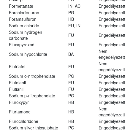
Formetanate
IN, AC
Engedélyezett
Forchlorfenuron
PG
Engedélyezett
Foramsulfuron
HB
Engedélyezett
Sodium chloride
FU, IN
Engedélyezett
Sodium hydrogen
FU
Engedélyezett
carbonate
Fluxapyroxad
FU
Engedélyezett
Nem
Sodium hypochlorite
BA
engedélyezett
Nem
Flutriafol
FU
engedélyezett
Sodium o-nitrophenolate
PG
Engedélyezett
Flutolanil
FU
Engedélyezett
Flutianil
FU
Engedélyezett
Sodium p-nitrophenolate
PG
Engedélyezett
Fluroxypyr
HB
Engedélyezett
Nem
Flurtamone
HB
engedélyezett
Flurochloridone
HB
Engedélyezett
Sodium silver thiosulphate
PG
Engedélyezett