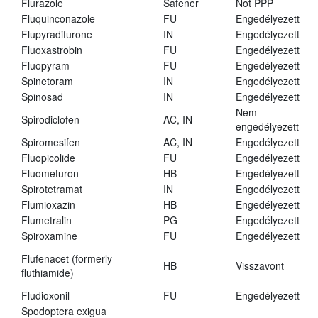
Flurazole
Safener
Not PPP
Fluquinconazole
FU
Engedélyezett
Flupyradifurone
IN
Engedélyezett
Fluoxastrobin
FU
Engedélyezett
Fluopyram
FU
Engedélyezett
Spinetoram
IN
Engedélyezett
Spinosad
IN
Engedélyezett
Nem
Spirodiclofen
AC, IN
engedélyezett
Spiromesifen
AC, IN
Engedélyezett
Fluopicolide
FU
Engedélyezett
Fluometuron
HB
Engedélyezett
Spirotetramat
IN
Engedélyezett
Flumioxazin
HB
Engedélyezett
Flumetralin
PG
Engedélyezett
Spiroxamine
FU
Engedélyezett
Flufenacet (formerly
HB
Visszavont
fluthiamide)
Fludioxonil
FU
Engedélyezett
Spodoptera exigua