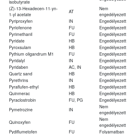
isobutyrate
(Z)-13-Hexadecen-11-yn-
Nem
AT
1-yl acetate
engedélyezett
Pyriproxyfen
IN
Engedélyezett
Pyriofenone
FU
Engedélyezett
Pyrimethanil
FU
Engedélyezett
Pyridate
HB
Engedélyezett
Pyroxsulam
HB
Engedélyezett
Pythium oligandrum M1
FU
Engedélyezett
Pyridalyl
IN
Engedélyezett
Pyridaben
AC, IN
Engedélyezett
Quartz sand
HB
Engedélyezett
Pyrethrins
IN
Engedélyezett
Pyraflufen-ethyl
HB
Engedélyezett
Quinmerac
HB
Engedélyezett
Pyraclostrobin
FU, PG
Engedélyezett
Nem
Pymetrozine
IN
engedélyezett
Nem
Quinoxyfen
FU
engedélyezett
Pydiflumetofen
FU
Folyamatban