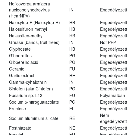
Helicoverpa armigera
nucleopolyhedrovirus
IN
Engedélyezett
(HearNPV)
Haloxyfop-P (Haloxyfop-R)
HB
Engedélyezett
Halosulfuron methyl
HB
Engedélyezett
Halauxifen-methyl
HB
Engedélyezett
Grease (bands, fruit trees)
IN
Not PPP
Glyphosate
HB
Engedélyezett
Gibberellins
PG
Engedélyezett
Gibberellic acid
PG
Engedélyezett
Geraniol
FU
Engedélyezett
Garlic extract
RE
Engedélyezett
Gamma-cyhalothrin
IN
Engedélyezett
Sintofen (aka Cintofen)
PG
Engedélyezett
Fusarium sp. L13
FU
Folyamatban
Sodium 5-nitroguaiacolate
PG
Engedélyezett
Fructose
EL
Engedélyezett
Nem
Sodium aluminium silicate
RE
engedélyezett
Fosthiazate
NE
Engedélyezett
Fosetyl
FU
Engedélyezett