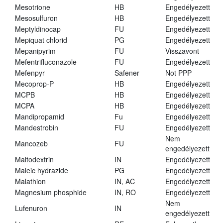
Mesotrione
HB
Engedélyezett
Mesosulfuron
HB
Engedélyezett
Meptyldinocap
FU
Engedélyezett
Mepiquat chlorid
PG
Engedélyezett
Mepanipyrim
FU
Visszavont
Mefentrifluconazole
FU
Engedélyezett
Mefenpyr
Safener
Not PPP
Mecoprop-P
HB
Engedélyezett
MCPB
HB
Engedélyezett
MCPA
HB
Engedélyezett
Mandipropamid
Fu
Engedélyezett
Mandestrobin
FU
Engedélyezett
Nem
Mancozeb
FU
engedélyezett
Maltodextrin
IN
Engedélyezett
Maleic hydrazide
PG
Engedélyezett
Malathion
IN, AC
Engedélyezett
Magnesium phosphide
IN, RO
Engedélyezett
Nem
Lufenuron
IN
engedélyezett