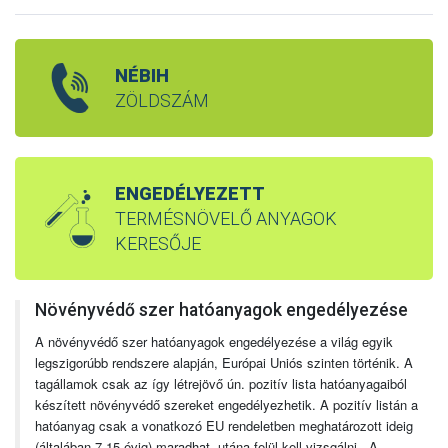
NÉBIH
ZÖLDSZÁM
ENGEDÉLYEZETT
TERMÉSNÖVELŐ ANYAGOK
KERESŐJE
Növényvédő szer hatóanyagok engedélyezése
A növényvédő szer hatóanyagok engedélyezése a világ egyik
legszigorúbb rendszere alapján, Európai Uniós szinten történik. A
tagállamok csak az így létrejövő ún. pozitív lista hatóanyagaiból
készített növényvédő szereket engedélyezhetik. A pozitív listán a
hatóanyag csak a vonatkozó EU rendeletben meghatározott ideig
(általában 7-15 évig) maradhat, utána felül kell vizsgálni. A