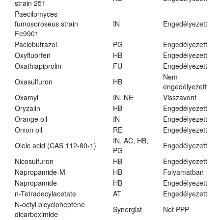
strain 251
Paecilomyces
fumosoroseus strain
IN
Engedélyezett
Fe9901
Paclobutrazol
PG
Engedélyezett
Oxyfluorfen
HB
Engedélyezett
Oxathiapiprolin
FU
Engedélyezett
Nem
Oxasulfuron
HB
engedélyezett
Oxamyl
IN, NE
Visszavont
Oryzalin
HB
Engedélyezett
Orange oil
IN
Engedélyezett
Onion oil
RE
Engedélyezett
IN, AC, HB,
Oleic acid (CAS 112-80-1)
Engedélyezett
PG
Nicosulfuron
HB
Engedélyezett
Napropamide-M
HB
Folyamatban
Napropamide
HB
Engedélyezett
n-Tetradecylacetate
AT
Engedélyezett
N-octyl bicycloheptene
Synergist
Not PPP
dicarboximide