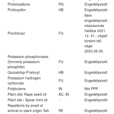
Prohexadione
PG
Engedélyezett
Profoxydim
HB
Engedélyezett
Nem
engedélyezett,
visszavonás
hatálya 2021.
Prochloraz
FU
12. 31., végső
türelmi idő
vége
2023.06.30.
Potassium phosphonates
(formerly potassium
FU
Engedélyezett
phosphite)
Quizalofop-P-tefuryl
HB
Engedélyezett
Potassium hydrogen
FU
Engedélyezett
carbonate
Polybutene
IN
Not PPP
Plant oils/ Rape seed oil
AC, IN
Engedélyezett
Plant oils / Spear mint oil
-
Engedélyezett
Repellents by smell of
animal or plant origin/ fish
RE
Engedélyezett