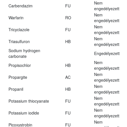
Nem
Carbendazim
FU
engedélyezett
Nem
Warfarin
RO
engedélyezett
Nem
Tricyclazole
FU
engedélyezett
Nem
Triasulfuron
HB
engedélyezett
Sodium hydrogen
Engedélyezett
carbonate
Nem
Propisochlor
HB
engedélyezett
Nem
Propargite
AC
engedélyezett
Nem
Propanil
HB
engedélyezett
Nem
Potassium thiocyanate
FU
engedélyezett
Nem
Potassium iodide
FU
engedélyezett
Nem
Picoxystrobin
FU