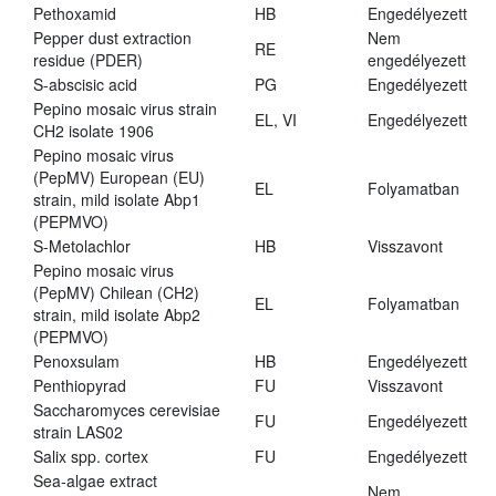
Pethoxamid
HB
Engedélyezett
Pepper dust extraction
Nem
RE
residue (PDER)
engedélyezett
S-abscisic acid
PG
Engedélyezett
Pepino mosaic virus strain
EL, VI
Engedélyezett
CH2 isolate 1906
Pepino mosaic virus
(PepMV) European (EU)
EL
Folyamatban
strain, mild isolate Abp1
(PEPMVO)
S-Metolachlor
HB
Visszavont
Pepino mosaic virus
(PepMV) Chilean (CH2)
EL
Folyamatban
strain, mild isolate Abp2
(PEPMVO)
Penoxsulam
HB
Engedélyezett
Penthiopyrad
FU
Visszavont
Saccharomyces cerevisiae
FU
Engedélyezett
strain LAS02
Salix spp. cortex
FU
Engedélyezett
Sea-algae extract
Nem