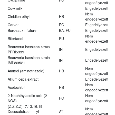
Cyclanilide
PG
engedélyezett
Cow milk
Engedélyezett
Nem
Cinidion ethyl
HB
engedélyezett
Carvon
PG
Engedélyezett
Bordeaux mixture
BA, FU
Engedélyezett
Nem
Bitertanol
FU
engedélyezett
Beauveria bassiana strain
IN
Engedélyezett
PPRI5339
Beauveria bassiana strain
IN
Engedélyezett
IMI389521
Nem
Amitrol (aminotriazole)
HB
engedélyezett
Allium cepa extract
Engedélyezett
Nem
Acetochlor
HB
engedélyezett
2-Naphthylacetic acid (2-
Nem
PG
NOA)
engedélyezett
(Z,Z,Z,Z)- 7,13,16,19-
Nem
Docosatetraen-1-yl
AT
engedélyezett