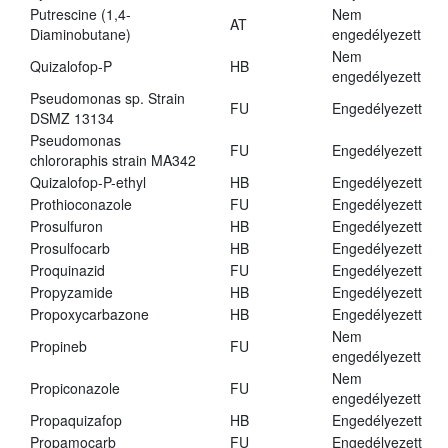
Putrescine (1,4-
Nem
AT
Diaminobutane)
engedélyezett
Nem
Quizalofop-P
HB
engedélyezett
Pseudomonas sp. Strain
FU
Engedélyezett
DSMZ 13134
Pseudomonas
FU
Engedélyezett
chlororaphis strain MA342
Quizalofop-P-ethyl
HB
Engedélyezett
Prothioconazole
FU
Engedélyezett
Prosulfuron
HB
Engedélyezett
Prosulfocarb
HB
Engedélyezett
Proquinazid
FU
Engedélyezett
Propyzamide
HB
Engedélyezett
Propoxycarbazone
HB
Engedélyezett
Nem
Propineb
FU
engedélyezett
Nem
Propiconazole
FU
engedélyezett
Propaquizafop
HB
Engedélyezett
Propamocarb
FU
Engedélyezett