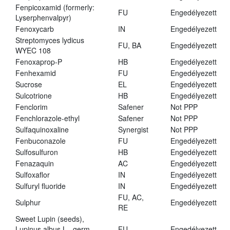
Fenpicoxamid (formerly:
FU
Engedélyezett
Lyserphenvalpyr)
Fenoxycarb
IN
Engedélyezett
Streptomyces lydicus
FU, BA
Engedélyezett
WYEC 108
Fenoxaprop-P
HB
Engedélyezett
Fenhexamid
FU
Engedélyezett
Sucrose
EL
Engedélyezett
Sulcotrione
HB
Engedélyezett
Fenclorim
Safener
Not PPP
Fenchlorazole-ethyl
Safener
Not PPP
Sulfaquinoxaline
Synergist
Not PPP
Fenbuconazole
FU
Engedélyezett
Sulfosulfuron
HB
Engedélyezett
Fenazaquin
AC
Engedélyezett
Sulfoxaflor
IN
Engedélyezett
Sulfuryl fluoride
IN
Engedélyezett
FU, AC,
Sulphur
Engedélyezett
RE
Sweet Lupin (seeds),
Lupinus albus L., germ.,
FU
Engedélyezett