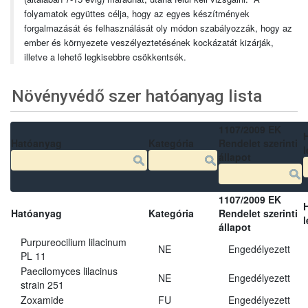
folyamatok együttes célja, hogy az egyes készítmények
forgalmazását és felhasználását oly módon szabályozzák, hogy az
ember és környezete veszélyeztetésének kockázatát kizárják,
illetve a lehető legkisebbre csökkentsék.
Növényvédő szer hatóanyag lista
1107/2009 EK
Hatóanyag
Kategória
Rendelet szerinti
l
állapot
1107/2009 EK
Hatóanyag
Kategória
Rendelet szerinti
l
állapot
Purpureocilium lilacinum
NE
Engedélyezett
PL 11
Paecilomyces lilacinus
NE
Engedélyezett
strain 251
Zoxamide
FU
Engedélyezett