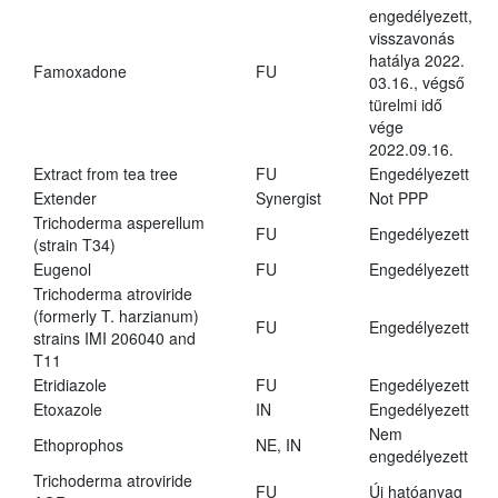
engedélyezett,
visszavonás
hatálya 2022.
Famoxadone
FU
03.16., végső
türelmi idő
vége
2022.09.16.
Extract from tea tree
FU
Engedélyezett
Extender
Synergist
Not PPP
Trichoderma asperellum
FU
Engedélyezett
(strain T34)
Eugenol
FU
Engedélyezett
Trichoderma atroviride
(formerly T. harzianum)
FU
Engedélyezett
strains IMI 206040 and
T11
Etridiazole
FU
Engedélyezett
Etoxazole
IN
Engedélyezett
Nem
Ethoprophos
NE, IN
engedélyezett
Trichoderma atroviride
FU
Új hatóanyag