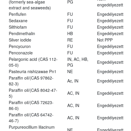
(formerly sea-algae
PG
engedélyezett
extract and seaweeds)
Penflufen
FU
Engedélyezett
Sedaxane
FU
Engedélyezett
Silthiofam
FU
Engedélyezett
Pendimethalin
HB
Engedélyezett
Silver iodide
RE
Not PPP
Pencycuron
FU
Engedélyezett
Penconazole
FU
Engedélyezett
Pelargonic acid (CAS 112-
IN, AC, HB,
Engedélyezett
05-0)
PG
Pasteuria nishizawae Pn1
NE
Engedélyezett
Paraffin oil/(CAS 97862-
Ac, IN
Engedélyezett
82-3)
Paraffin oil/(CAS 8042-47-
AC, IN
Engedélyezett
5)
Paraffin oil/(CAS 72623-
AC, IN
Engedélyezett
86-0)
Paraffin oil/(CAS 64742-
AC, IN
Engedélyezett
46-7)
Purpureocillium lilacinum
NE
Engedélyezett