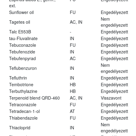
ext.
Sunflower oil
FU
Engedélyezett
Nem
Tagetes oil
AC, IN
engedélyezett
Talc E553B
-
Engedélyezett
tau-Fluvalinate
IN
Engedélyezett
Tebuconazole
FU
Engedélyezett
Tebufenozide
IN
Engedélyezett
Tebufenpyrad
AC
Engedélyezett
Nem
Teflubenzuron
IN
engedélyezett
Tefluthrin
IN
Engedélyezett
Tembotrione
HB
Engedélyezett
Terbuthylazine
HB
Engedélyezett
Terpenoid blend QRD-460
AC, IN
Visszavont
Tetraconazole
FU
Engedélyezett
Tetradecan-1-ol
AT
Engedélyezett
Thiabendazole
FU
Engedélyezett
Nem
Thiacloprid
IN
engedélyezett