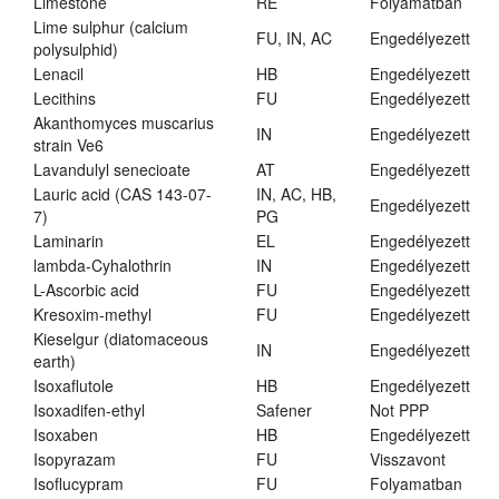
Limestone
RE
Folyamatban
Lime sulphur (calcium
FU, IN, AC
Engedélyezett
polysulphid)
Lenacil
HB
Engedélyezett
Lecithins
FU
Engedélyezett
Akanthomyces muscarius
IN
Engedélyezett
strain Ve6
Lavandulyl senecioate
AT
Engedélyezett
Lauric acid (CAS 143-07-
IN, AC, HB,
Engedélyezett
7)
PG
Laminarin
EL
Engedélyezett
lambda-Cyhalothrin
IN
Engedélyezett
L-Ascorbic acid
FU
Engedélyezett
Kresoxim-methyl
FU
Engedélyezett
Kieselgur (diatomaceous
IN
Engedélyezett
earth)
Isoxaflutole
HB
Engedélyezett
Isoxadifen-ethyl
Safener
Not PPP
Isoxaben
HB
Engedélyezett
Isopyrazam
FU
Visszavont
Isoflucypram
FU
Folyamatban