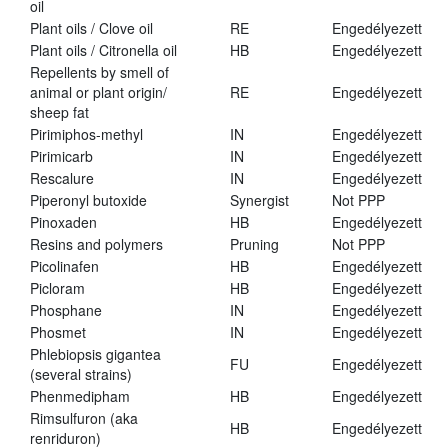
oil
Plant oils / Clove oil
RE
Engedélyezett
Plant oils / Citronella oil
HB
Engedélyezett
Repellents by smell of
animal or plant origin/
RE
Engedélyezett
sheep fat
Pirimiphos-methyl
IN
Engedélyezett
Pirimicarb
IN
Engedélyezett
Rescalure
IN
Engedélyezett
Piperonyl butoxide
Synergist
Not PPP
Pinoxaden
HB
Engedélyezett
Resins and polymers
Pruning
Not PPP
Picolinafen
HB
Engedélyezett
Picloram
HB
Engedélyezett
Phosphane
IN
Engedélyezett
Phosmet
IN
Engedélyezett
Phlebiopsis gigantea
FU
Engedélyezett
(several strains)
Phenmedipham
HB
Engedélyezett
Rimsulfuron (aka
HB
Engedélyezett
renriduron)