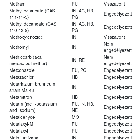
Metiram
FU
Visszavont
Methyl octanoate (CAS
IN, AC, HB,
Engedélyezett
111-11-5)
PG
Methyl decanoate (CAS
IN, AC, HB,
Engedélyezett
110-42-9)
PG
Methoxyfenozide
IN
Visszavont
Nem
Methomyl
IN
engedélyezett
Methiocarb (aka
Nem
IN, RE
mercaptodimethur)
engedélyezett
Metconazole
FU, PG
Engedélyezett
Metazachlor
HB
Engedélyezett
Metarhizium brunneum
IN
Engedélyezett
strain Ma 43
Metamitron
HB
Engedélyezett
Metam (incl. -potassium
FU, IN, HB,
Engedélyezett
and -sodium)
NE
Metaldehyde
MO
Engedélyezett
Metalaxyl-M
FU
Engedélyezett
Metalaxyl
FU
Engedélyezett
Metaflumizone
IN
Engedélyezett