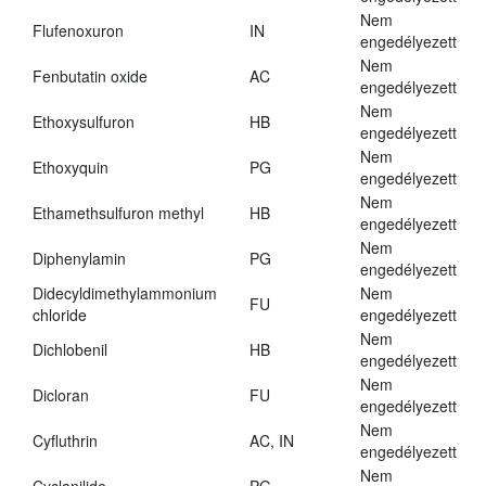
Nem
Flufenoxuron
IN
engedélyezett
Nem
Fenbutatin oxide
AC
engedélyezett
Nem
Ethoxysulfuron
HB
engedélyezett
Nem
Ethoxyquin
PG
engedélyezett
Nem
Ethamethsulfuron methyl
HB
engedélyezett
Nem
Diphenylamin
PG
engedélyezett
Didecyldimethylammonium
Nem
FU
chloride
engedélyezett
Nem
Dichlobenil
HB
engedélyezett
Nem
Dicloran
FU
engedélyezett
Nem
Cyfluthrin
AC, IN
engedélyezett
Nem