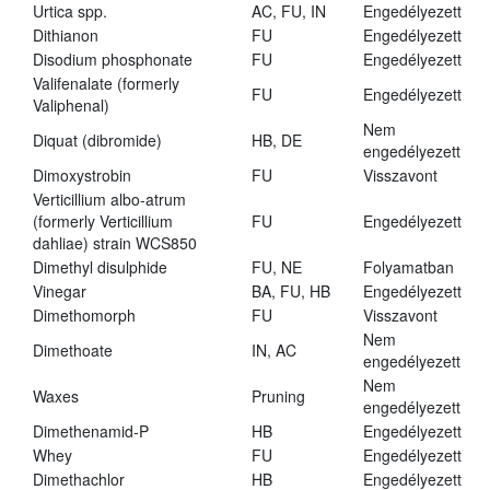
Urtica spp.
AC, FU, IN
Engedélyezett
Dithianon
FU
Engedélyezett
Disodium phosphonate
FU
Engedélyezett
Valifenalate (formerly
FU
Engedélyezett
Valiphenal)
Nem
Diquat (dibromide)
HB, DE
engedélyezett
Dimoxystrobin
FU
Visszavont
Verticillium albo-atrum
(formerly Verticillium
FU
Engedélyezett
dahliae) strain WCS850
Dimethyl disulphide
FU, NE
Folyamatban
Vinegar
BA, FU, HB
Engedélyezett
Dimethomorph
FU
Visszavont
Nem
Dimethoate
IN, AC
engedélyezett
Nem
Waxes
Pruning
engedélyezett
Dimethenamid-P
HB
Engedélyezett
Whey
FU
Engedélyezett
Dimethachlor
HB
Engedélyezett