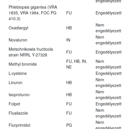
engedélyezett
Phlebiopsis gigantea (VRA
1835, VRA 1984, FOC PG
FU
Engedélyezett
410.3)
Nem
Oxadiargyl
HB
engedélyezett
Nem
Novaluron
IN
engedélyezett
Metschnikowia fructicola
FU
Engedélyezett
strain NRRL Y-27328
FU, HB, IN,
Nem
Methyl bromide
NE
engedélyezett
L-cysteine
Engedélyezett
Nem
Linuron
HB
engedélyezett
Nem
Isoproturon
HB
engedélyezett
Folpet
FU
Engedélyezett
Nem
Flusilazole
FU
engedélyezett
Nem
Flurprimidol
PG
engedélyezett