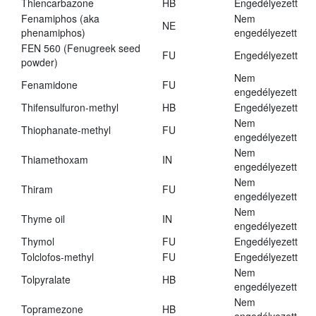
Thiencarbazone
HB
Engedélyezett
Fenamiphos (aka
Nem
NE
phenamiphos)
engedélyezett
FEN 560 (Fenugreek seed
FU
Engedélyezett
powder)
Nem
Fenamidone
FU
engedélyezett
Thifensulfuron-methyl
HB
Engedélyezett
Nem
Thiophanate-methyl
FU
engedélyezett
Nem
Thiamethoxam
IN
engedélyezett
Nem
Thiram
FU
engedélyezett
Nem
Thyme oil
IN
engedélyezett
Thymol
FU
Engedélyezett
Tolclofos-methyl
FU
Engedélyezett
Nem
Tolpyralate
HB
engedélyezett
Nem
Topramezone
HB