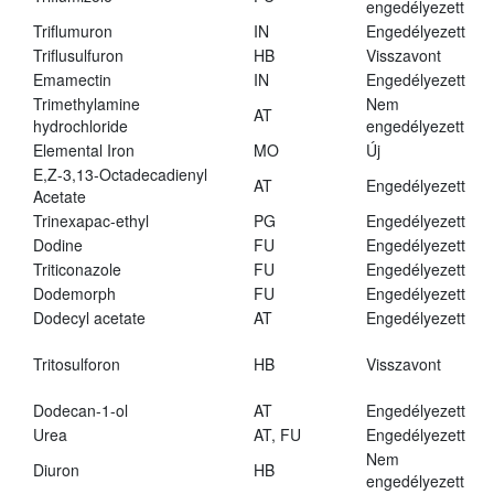
engedélyezett
Triflumuron
IN
Engedélyezett
Triflusulfuron
HB
Visszavont
Emamectin
IN
Engedélyezett
Trimethylamine
Nem
AT
hydrochloride
engedélyezett
Elemental Iron
MO
Új
E,Z-3,13-Octadecadienyl
AT
Engedélyezett
Acetate
Trinexapac-ethyl
PG
Engedélyezett
Dodine
FU
Engedélyezett
Triticonazole
FU
Engedélyezett
Dodemorph
FU
Engedélyezett
Dodecyl acetate
AT
Engedélyezett
Tritosulforon
HB
Visszavont
Dodecan-1-ol
AT
Engedélyezett
Urea
AT, FU
Engedélyezett
Nem
Diuron
HB
engedélyezett