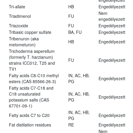
engedélyezett
Tri-allate
HB
Engedélyezett
Nem
Triadimenol
FU
engedélyezett
Triazoxide
FU
Engedélyezett
Tribasic copper sulfate
BA, FU
Engedélyezett
Tribenuron (aka
HB
Engedélyezett
metometuron)
Trichoderma asperellum
(formerly T. harzianum)
FU
Engedélyezett
strains ICC012, T25 and
TV1
Fatty acids C8-C10 methyl
IN, AC, HB,
Engedélyezett
esters (CAS 85566-26-3)
PG
Fatty acids C7-C18 and
C18 unsaturated
IN, AC, HB,
Engedélyezett
potassium salts (CAS
PG
67701-09-1)
IN, AC, HB,
Fatty acids C7 to C20
Engedélyezett
PG
Fat distilation residues
RE
Engedélyezett
Nem