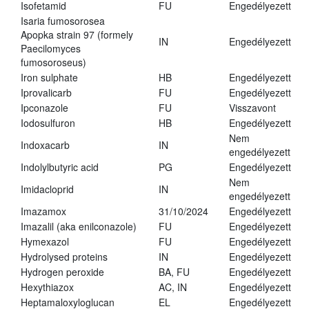
Isofetamid
FU
Engedélyezett
Isaria fumosorosea
Apopka strain 97 (formely
IN
Engedélyezett
Paecilomyces
fumosoroseus)
Iron sulphate
HB
Engedélyezett
Iprovalicarb
FU
Engedélyezett
Ipconazole
FU
Visszavont
Iodosulfuron
HB
Engedélyezett
Nem
Indoxacarb
IN
engedélyezett
Indolylbutyric acid
PG
Engedélyezett
Nem
Imidacloprid
IN
engedélyezett
Imazamox
31/10/2024
Engedélyezett
Imazalil (aka enilconazole)
FU
Engedélyezett
Hymexazol
FU
Engedélyezett
Hydrolysed proteins
IN
Engedélyezett
Hydrogen peroxide
BA, FU
Engedélyezett
Hexythiazox
AC, IN
Engedélyezett
Heptamaloxyloglucan
EL
Engedélyezett