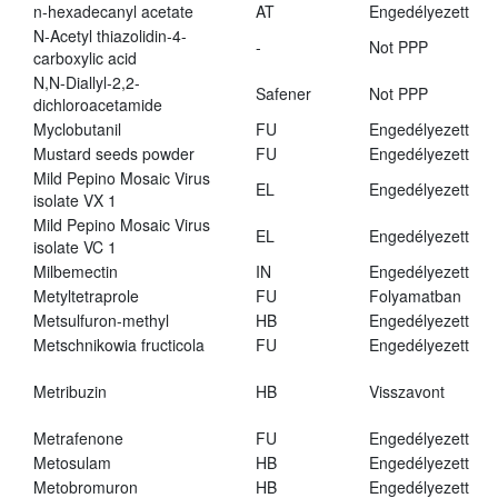
n-hexadecanyl acetate
AT
Engedélyezett
N-Acetyl thiazolidin-4-
-
Not PPP
carboxylic acid
N,N-Diallyl-2,2-
Safener
Not PPP
dichloroacetamide
Myclobutanil
FU
Engedélyezett
Mustard seeds powder
FU
Engedélyezett
Mild Pepino Mosaic Virus
EL
Engedélyezett
isolate VX 1
Mild Pepino Mosaic Virus
EL
Engedélyezett
isolate VC 1
Milbemectin
IN
Engedélyezett
Metyltetraprole
FU
Folyamatban
Metsulfuron-methyl
HB
Engedélyezett
Metschnikowia fructicola
FU
Engedélyezett
Metribuzin
HB
Visszavont
Metrafenone
FU
Engedélyezett
Metosulam
HB
Engedélyezett
Metobromuron
HB
Engedélyezett