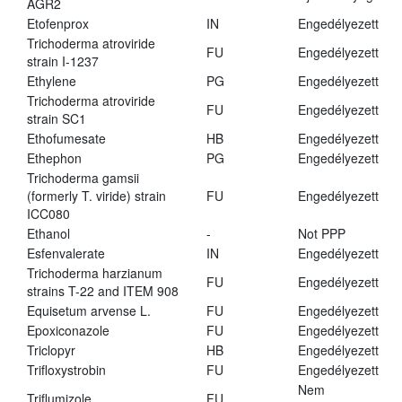
AGR2
Etofenprox
IN
Engedélyezett
Trichoderma atroviride
FU
Engedélyezett
strain I-1237
Ethylene
PG
Engedélyezett
Trichoderma atroviride
FU
Engedélyezett
strain SC1
Ethofumesate
HB
Engedélyezett
Ethephon
PG
Engedélyezett
Trichoderma gamsii
(formerly T. viride) strain
FU
Engedélyezett
ICC080
Ethanol
-
Not PPP
Esfenvalerate
IN
Engedélyezett
Trichoderma harzianum
FU
Engedélyezett
strains T-22 and ITEM 908
Equisetum arvense L.
FU
Engedélyezett
Epoxiconazole
FU
Engedélyezett
Triclopyr
HB
Engedélyezett
Trifloxystrobin
FU
Engedélyezett
Nem
Triflumizole
FU