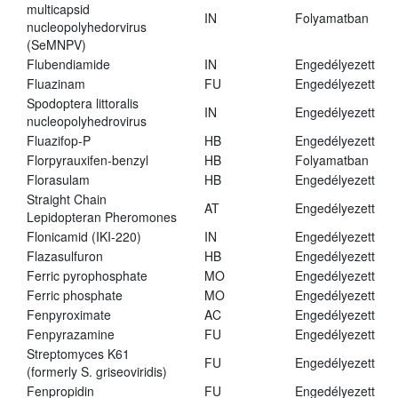
multicapsid
IN
Folyamatban
nucleopolyhedorvirus
(SeMNPV)
Flubendiamide
IN
Engedélyezett
Fluazinam
FU
Engedélyezett
Spodoptera littoralis
IN
Engedélyezett
nucleopolyhedrovirus
Fluazifop-P
HB
Engedélyezett
Florpyrauxifen-benzyl
HB
Folyamatban
Florasulam
HB
Engedélyezett
Straight Chain
AT
Engedélyezett
Lepidopteran Pheromones
Flonicamid (IKI-220)
IN
Engedélyezett
Flazasulfuron
HB
Engedélyezett
Ferric pyrophosphate
MO
Engedélyezett
Ferric phosphate
MO
Engedélyezett
Fenpyroximate
AC
Engedélyezett
Fenpyrazamine
FU
Engedélyezett
Streptomyces K61
FU
Engedélyezett
(formerly S. griseoviridis)
Fenpropidin
FU
Engedélyezett