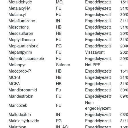
Metaldehyde
MO
Engedélyezett
15/
Metalaxyl-M
FU
Engedélyezett
31/
Metalaxyl
FU
Engedélyezett
30/
Metaflumizone
IN
Engedélyezett
31/
Mesotrione
HB
Engedélyezett
31/
Mesosulfuron
HB
Engedélyezett
30/
Meptyldinocap
FU
Engedélyezett
31/
Mepiquat chlorid
PG
Engedélyezett
204
Mepanipyrim
FU
Visszavont
202
Mefentrifluconazole
FU
Engedélyezett
20/
Mefenpyr
Safener
Not PPP
-
Mecoprop-P
HB
Engedélyezett
15/
MCPB
HB
Engedélyezett
31/
MCPA
HB
Engedélyezett
31/
Mandipropamid
Fu
Engedélyezett
30/
Mandestrobin
FU
Engedélyezett
09/
Nem
Mancozeb
FU
engedélyezett
Maltodextrin
IN
Engedélyezett
03/
Maleic hydrazide
PG
Engedélyezett
31/
Malathion
IN, AC
Engedélyezett
15/