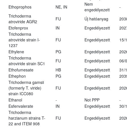
Nem
Ethoprophos
NE, IN
-
engedélyezett
Trichoderma
FU
Új hatóanyag
203
atroviride AGR2
Etofenprox
IN
Engedélyezett
202
Trichoderma
atroviride strain I-
FU
Engedélyezett
15/
1237
Ethylene
PG
Engedélyezett
202
Trichoderma
FU
Engedélyezett
06/
atroviride strain SC1
Ethofumesate
HB
Engedélyezett
31/
Ethephon
PG
Engedélyezett
203
Trichoderma gamsii
(formerly T. viride)
FU
Engedélyezett
202
strain ICC080
Ethanol
-
Not PPP
-
Esfenvalerate
IN
Engedélyezett
30/
Trichoderma
harzianum strains T-
FU
Engedélyezett
202
22 and ITEM 908