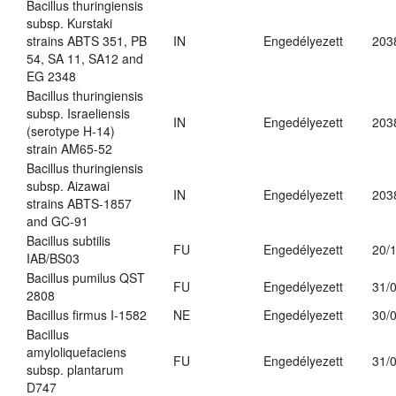
Bacillus thuringiensis
subsp. Kurstaki
strains ABTS 351, PB
IN
Engedélyezett
203
54, SA 11, SA12 and
EG 2348
Bacillus thuringiensis
subsp. Israeliensis
IN
Engedélyezett
203
(serotype H-14)
strain AM65-52
Bacillus thuringiensis
subsp. Aizawai
IN
Engedélyezett
203
strains ABTS-1857
and GC-91
Bacillus subtilis
FU
Engedélyezett
20/
IAB/BS03
Bacillus pumilus QST
FU
Engedélyezett
31/
2808
Bacillus firmus I-1582
NE
Engedélyezett
30/
Bacillus
amyloliquefaciens
FU
Engedélyezett
31/
subsp. plantarum
D747