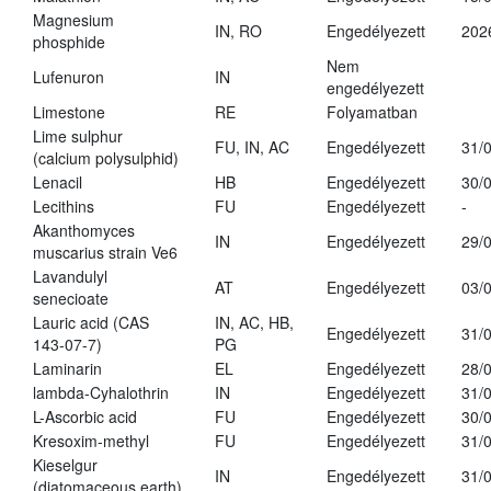
Magnesium
IN, RO
Engedélyezett
202
phosphide
Nem
Lufenuron
IN
engedélyezett
Limestone
RE
Folyamatban
Lime sulphur
FU, IN, AC
Engedélyezett
31/
(calcium polysulphid)
Lenacil
HB
Engedélyezett
30/
Lecithins
FU
Engedélyezett
-
Akanthomyces
IN
Engedélyezett
29/
muscarius strain Ve6
Lavandulyl
AT
Engedélyezett
03/
senecioate
Lauric acid (CAS
IN, AC, HB,
Engedélyezett
31/
143-07-7)
PG
Laminarin
EL
Engedélyezett
28/
lambda-Cyhalothrin
IN
Engedélyezett
31/
L-Ascorbic acid
FU
Engedélyezett
30/
Kresoxim-methyl
FU
Engedélyezett
31/
Kieselgur
IN
Engedélyezett
31/
(diatomaceous earth)