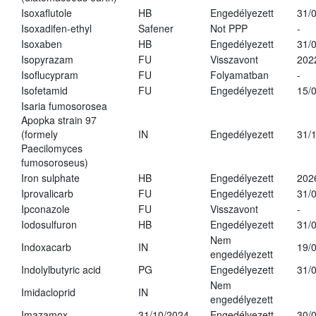
Isoxaflutole
HB
Engedélyezett
31/
Isoxadifen-ethyl
Safener
Not PPP
-
Isoxaben
HB
Engedélyezett
31/
Isopyrazam
FU
Visszavont
202
Isoflucypram
FU
Folyamatban
-
Isofetamid
FU
Engedélyezett
15/
Isaria fumosorosea
Apopka strain 97
(formely
IN
Engedélyezett
31/
Paecilomyces
fumosoroseus)
Iron sulphate
HB
Engedélyezett
202
Iprovalicarb
FU
Engedélyezett
31/
Ipconazole
FU
Visszavont
-
Iodosulfuron
HB
Engedélyezett
31/
Nem
Indoxacarb
IN
19/
engedélyezett
Indolylbutyric acid
PG
Engedélyezett
31/
Nem
Imidacloprid
IN
engedélyezett
Imazamox
31/10/2024
Engedélyezett
30/