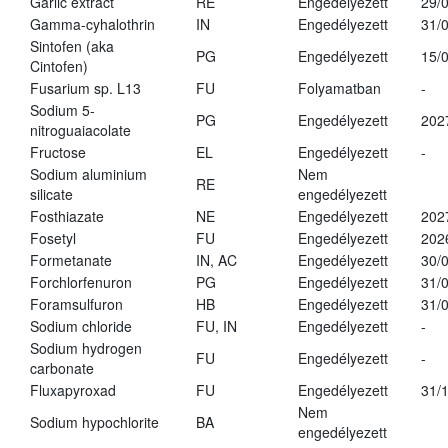
Garlic extract
RE
Engedélyezett
29/
Gamma-cyhalothrin
IN
Engedélyezett
31/
Sintofen (aka
PG
Engedélyezett
15/
Cintofen)
Fusarium sp. L13
FU
Folyamatban
-
Sodium 5-
PG
Engedélyezett
202
nitroguaiacolate
Fructose
EL
Engedélyezett
-
Sodium aluminium
Nem
RE
silicate
engedélyezett
Fosthiazate
NE
Engedélyezett
202
Fosetyl
FU
Engedélyezett
202
Formetanate
IN, AC
Engedélyezett
30/
Forchlorfenuron
PG
Engedélyezett
31/
Foramsulfuron
HB
Engedélyezett
31/
Sodium chloride
FU, IN
Engedélyezett
-
Sodium hydrogen
FU
Engedélyezett
-
carbonate
Fluxapyroxad
FU
Engedélyezett
31/
Nem
Sodium hypochlorite
BA
engedélyezett