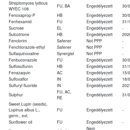
Streptomyces lydicus
FU, BA
Engedélyezett
30/
WYEC 108
Fenoxaprop-P
HB
Engedélyezett
30/
Fenhexamid
FU
Engedélyezett
31/
Sucrose
EL
Engedélyezett
-
Sulcotrione
HB
Engedélyezett
202
Fenclorim
Safener
Not PPP
-
Fenchlorazole-ethyl
Safener
Not PPP
-
Sulfaquinoxaline
Synergist
Not PPP
-
Fenbuconazole
FU
Engedélyezett
30/
Sulfosulfuron
HB
Engedélyezett
31/
Fenazaquin
AC
Engedélyezett
15/
Sulfoxaflor
IN
Engedélyezett
18/
Sulfuryl fluoride
IN
Engedélyezett
202
FU, AC,
Sulphur
Engedélyezett
31/
RE
Sweet Lupin (seeds),
Lupinus albus L.,
FU
Engedélyezett
-
germ., ext.
Sunflower oil
FU
Engedélyezett
-
Nem