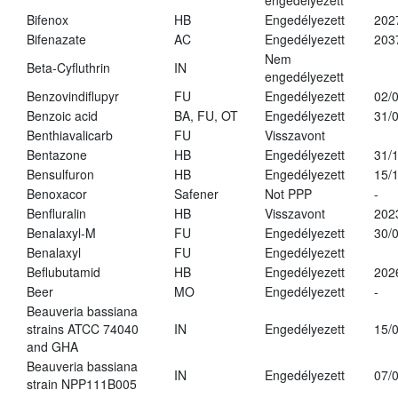
engedélyezett
Bifenox
HB
Engedélyezett
202
Bifenazate
AC
Engedélyezett
203
Nem
Beta-Cyfluthrin
IN
engedélyezett
Benzovindiflupyr
FU
Engedélyezett
02/
Benzoic acid
BA, FU, OT
Engedélyezett
31/
Benthiavalicarb
FU
Visszavont
Bentazone
HB
Engedélyezett
31/
Bensulfuron
HB
Engedélyezett
15/
Benoxacor
Safener
Not PPP
-
Benfluralin
HB
Visszavont
202
Benalaxyl-M
FU
Engedélyezett
30/
Benalaxyl
FU
Engedélyezett
Beflubutamid
HB
Engedélyezett
202
Beer
MO
Engedélyezett
-
Beauveria bassiana
strains ATCC 74040
IN
Engedélyezett
15/
and GHA
Beauveria bassiana
IN
Engedélyezett
07/
strain NPP111B005