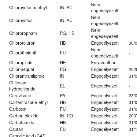
Nem
Chlorpyrifos-methyl
IN, AC
engedélyezett
Nem
Chlorpyrifos
IN, AC
engedélyezett
Nem
Chlorpropham
PG, HB
-
engedélyezett
Chlorotoluron
HB
Engedélyezett
30/
Nem
Chlorothalonil
FU
-
engedélyezett
Chloropicrin
NE
Folyamatban
-
Chlormequat
PG
Engedélyezett
202
Chlorantraniliprole
IN
Engedélyezett
31/
Chitosan
EL
Engedélyezett
-
hydrochloride
Cerevisane
PA
Engedélyezett
23/
Carfentrazone-ethyl
HB
Engedélyezett
31/
Carboxin
FU
Engedélyezett
31/
Carbon dioxide
IN, RO
Engedélyezett
203
Carbetamide
HB
Engedélyezett
31/
Captan
FU
Engedélyezett
31/
Caprylic acid (CAS