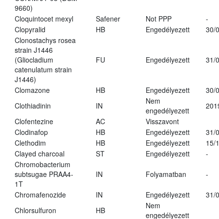
9660)
Cloquintocet mexyl
Safener
Not PPP
-
Clopyralid
HB
Engedélyezett
30/
Clonostachys rosea
strain J1446
(Gliocladium
FU
Engedélyezett
31/
catenulatum strain
J1446)
Clomazone
HB
Engedélyezett
30/
Nem
Clothiadinin
IN
201
engedélyezett
Clofentezine
AC
Visszavont
Clodinafop
HB
Engedélyezett
31/
Clethodim
HB
Engedélyezett
15/
Clayed charcoal
ST
Engedélyezett
-
Chromobacterium
subtsugae PRAA4-
IN
Folyamatban
-
1T
Chromafenozide
IN
Engedélyezett
31/
Nem
Chlorsulfuron
HB
engedélyezett