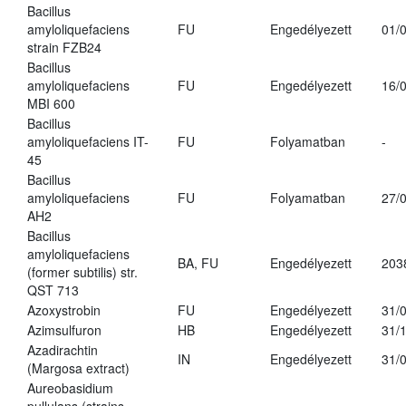
Bacillus
amyloliquefaciens
FU
Engedélyezett
01/
strain FZB24
Bacillus
amyloliquefaciens
FU
Engedélyezett
16/
MBI 600
Bacillus
amyloliquefaciens IT-
FU
Folyamatban
-
45
Bacillus
amyloliquefaciens
FU
Folyamatban
27/
AH2
Bacillus
amyloliquefaciens
BA, FU
Engedélyezett
203
(former subtilis) str.
QST 713
Azoxystrobin
FU
Engedélyezett
31/
Azimsulfuron
HB
Engedélyezett
31/
Azadirachtin
IN
Engedélyezett
31/
(Margosa extract)
Aureobasidium