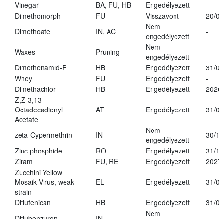
Vinegar
BA, FU, HB
Engedélyezett
-
Dimethomorph
FU
Visszavont
20/
Nem
Dimethoate
IN, AC
-
engedélyezett
Nem
Waxes
Pruning
-
engedélyezett
Dimethenamid-P
HB
Engedélyezett
31/
Whey
FU
Engedélyezett
-
Dimethachlor
HB
Engedélyezett
202
Z,Z-3,13-
Octadecadienyl
AT
Engedélyezett
31/
Acetate
Nem
zeta-Cypermethrin
IN
30/
engedélyezett
Zinc phosphide
RO
Engedélyezett
31/
Ziram
FU, RE
Engedélyezett
202
Zucchini Yellow
Mosaik Virus, weak
EL
Engedélyezett
31/
strain
Diflufenican
HB
Engedélyezett
31/
Nem
Diflubenzuron
IN