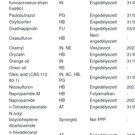
fumosoroseus strain
IN
Engedélyezett
31/
Fe9901
Paclobutrazol
PG
Engedélyezett
31/
Oxyfluorfen
HB
Engedélyezett
31/
Oxathiapiprolin
FU
Engedélyezett
03/
Nem
Oxasulfuron
HB
-
engedélyezett
Oxamyl
IN, NE
Visszavont
202
Oryzalin
HB
Engedélyezett
31/
Orange oil
IN
Engedélyezett
31/
Onion oil
RE
Engedélyezett
-
Oleic acid (CAS 112-
IN, AC, HB,
Engedélyezett
31/
80-1)
PG
Nicosulfuron
HB
Engedélyezett
202
Napropamide-M
HB
Folyamatban
-
Napropamide
HB
Engedélyezett
202
n-Tetradecylacetate
AT
Engedélyezett
31/
N-octyl
bicycloheptene
Synergist
Not PPP
-
dicarboximide
n-hexadecanyl