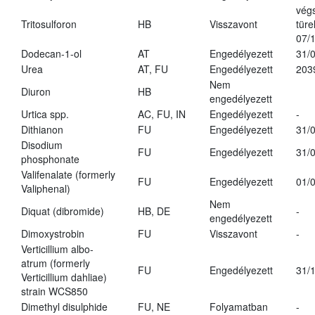
vég
Tritosulforon
HB
Visszavont
türe
07/
Dodecan-1-ol
AT
Engedélyezett
31/
Urea
AT, FU
Engedélyezett
203
Nem
Diuron
HB
engedélyezett
Urtica spp.
AC, FU, IN
Engedélyezett
-
Dithianon
FU
Engedélyezett
31/
Disodium
FU
Engedélyezett
31/
phosphonate
Valifenalate (formerly
FU
Engedélyezett
01/
Valiphenal)
Nem
Diquat (dibromide)
HB, DE
-
engedélyezett
Dimoxystrobin
FU
Visszavont
-
Verticillium albo-
atrum (formerly
FU
Engedélyezett
31/
Verticillium dahliae)
strain WCS850
Dimethyl disulphide
FU, NE
Folyamatban
-