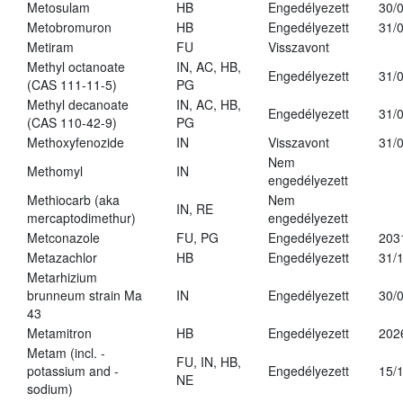
Metosulam
HB
Engedélyezett
30/
Metobromuron
HB
Engedélyezett
31/
Metiram
FU
Visszavont
Methyl octanoate
IN, AC, HB,
Engedélyezett
31/
(CAS 111-11-5)
PG
Methyl decanoate
IN, AC, HB,
Engedélyezett
31/
(CAS 110-42-9)
PG
Methoxyfenozide
IN
Visszavont
31/
Nem
Methomyl
IN
engedélyezett
Methiocarb (aka
Nem
IN, RE
mercaptodimethur)
engedélyezett
Metconazole
FU, PG
Engedélyezett
203
Metazachlor
HB
Engedélyezett
31/
Metarhizium
brunneum strain Ma
IN
Engedélyezett
30/
43
Metamitron
HB
Engedélyezett
202
Metam (incl. -
FU, IN, HB,
potassium and -
Engedélyezett
15/
NE
sodium)