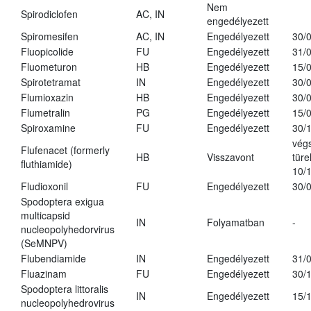
Nem
Spirodiclofen
AC, IN
engedélyezett
Spiromesifen
AC, IN
Engedélyezett
30/
Fluopicolide
FU
Engedélyezett
31/
Fluometuron
HB
Engedélyezett
15/
Spirotetramat
IN
Engedélyezett
30/
Flumioxazin
HB
Engedélyezett
30/
Flumetralin
PG
Engedélyezett
15/
Spiroxamine
FU
Engedélyezett
30/
vég
Flufenacet (formerly
HB
Visszavont
türe
fluthiamide)
10/
Fludioxonil
FU
Engedélyezett
30/
Spodoptera exigua
multicapsid
IN
Folyamatban
-
nucleopolyhedorvirus
(SeMNPV)
Flubendiamide
IN
Engedélyezett
31/
Fluazinam
FU
Engedélyezett
30/
Spodoptera littoralis
IN
Engedélyezett
15/
nucleopolyhedrovirus