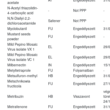
AT
Engedélyezett
31/
acetate
N-Acetyl thiazolidin-
-
Not PPP
-
4-carboxylic acid
N,N-Diallyl-2,2-
Safener
Not PPP
-
dichloroacetamide
Myclobutanil
FU
Engedélyezett
31/
Mustard seeds
FU
Engedélyezett
-
powder
Mild Pepino Mosaic
EL
Engedélyezett
29/
Virus isolate VX 1
Mild Pepino Mosaic
EL
Engedélyezett
29/
Virus isolate VC 1
Milbemectin
IN
Engedélyezett
15/
Metyltetraprole
FU
Folyamatban
-
Metsulfuron-methyl
HB
Engedélyezett
31/
Metschnikowia
FU
Engedélyezett
27/
fructicola
vég
Metribuzin
HB
Visszavont
türe
24/
Metrafenone
FU
Engedélyezett
31/