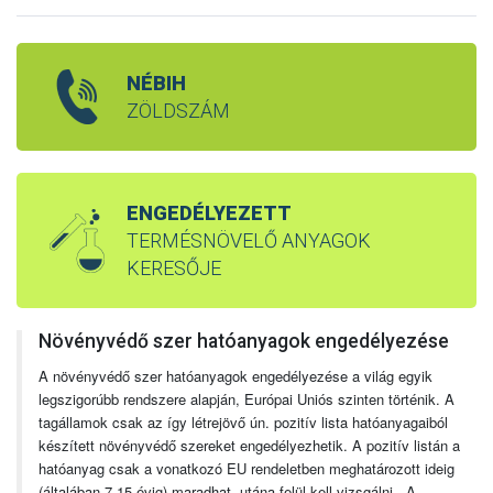
NÉBIH
ZÖLDSZÁM
ENGEDÉLYEZETT
TERMÉSNÖVELŐ ANYAGOK
KERESŐJE
Növényvédő szer hatóanyagok engedélyezése
A növényvédő szer hatóanyagok engedélyezése a világ egyik
legszigorúbb rendszere alapján, Európai Uniós szinten történik. A
tagállamok csak az így létrejövő ún. pozitív lista hatóanyagaiból
készített növényvédő szereket engedélyezhetik. A pozitív listán a
hatóanyag csak a vonatkozó EU rendeletben meghatározott ideig
(általában 7-15 évig) maradhat, utána felül kell vizsgálni. A