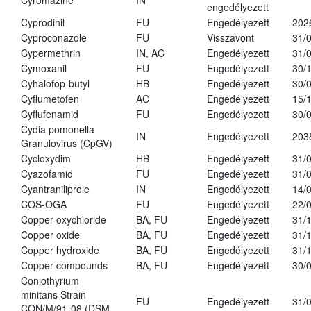
Cyromazine
IN
engedélyezett
Cyprodinil
FU
Engedélyezett
202
Cyproconazole
FU
Visszavont
31/
Cypermethrin
IN, AC
Engedélyezett
31/
Cymoxanil
FU
Engedélyezett
30/
Cyhalofop-butyl
HB
Engedélyezett
30/
Cyflumetofen
AC
Engedélyezett
15/
Cyflufenamid
FU
Engedélyezett
30/
Cydia pomonella
IN
Engedélyezett
203
Granulovirus (CpGV)
Cycloxydim
HB
Engedélyezett
31/
Cyazofamid
FU
Engedélyezett
31/
Cyantraniliprole
IN
Engedélyezett
14/
COS-OGA
FU
Engedélyezett
22/
Copper oxychloride
BA, FU
Engedélyezett
31/
Copper oxide
BA, FU
Engedélyezett
31/
Copper hydroxide
BA, FU
Engedélyezett
31/
Copper compounds
BA, FU
Engedélyezett
30/
Coniothyrium
minitans Strain
FU
Engedélyezett
31/
CON/M/91-08 (DSM