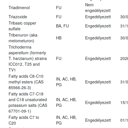
Nem
Triadimenol
FU
engedélyezett
Triazoxide
FU
Engedélyezett
30/
Tribasic copper
BA, FU
Engedélyezett
31/
sulfate
Tribenuron (aka
HB
Engedélyezett
30/
metometuron)
Trichoderma
asperellum (formerly
T. harzianum) strains
FU
Engedélyezett
202
ICC012, T25 and
TV1
Fatty acids C8-C10
IN, AC, HB,
methyl esters (CAS
Engedélyezett
31/
PG
85566-26-3)
Fatty acids C7-C18
and C18 unsaturated
IN, AC, HB,
Engedélyezett
15/
potassium salts (CAS
PG
67701-09-1)
Fatty acids C7 to
IN, AC, HB,
Engedélyezett
01/
C20
PG