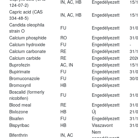
IN, AC, HB
Engedélyezett
15/
124-07-2)
Capric acid (CAS
IN, AC, HB
Engedélyezett
15/
334-48-5)
Candida oleophila
FU
Engedélyezett
31/
strain O
Calcium phosphide
RO
Engedélyezett
31/
Calcium hydroxide
FU
Engedélyezett
-
Calcium carbonate
RE
Engedélyezett
31/
Calcium carbide
RE
Engedélyezett
202
Buprofezin
AC, IN
Engedélyezett
15/
Bupirimate
FU
Engedélyezett
31/
Bromuconazole
FU
Engedélyezett
30/
Bromoxynil
HB
Engedélyezett
Boscalid (formerly
FU
Engedélyezett
31/
nicobifen)
Blood meal
RE
Engedélyezett
31/
Bixlozone
HB
Új
21/
Bixafen
FU
Engedélyezett
31/
Bispyribac
HB
Visszavont
31/
Nem
Bifenthrin
IN, AC