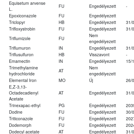
Equisetum arvense
FU
Engedélyezett
-
L.
Epoxiconazole
FU
Engedélyezett
Triclopyr
HB
Engedélyezett
31/
Trifloxystrobin
FU
Engedélyezett
31/
Nem
Triflumizole
FU
engedélyezett
Triflumuron
IN
Engedélyezett
31/
Triflusulfuron
HB
Visszavont
-
Emamectin
IN
Engedélyezett
15/
Trimethylamine
Nem
AT
hydrochloride
engedélyezett
Elemental Iron
MO
Új
26/
E,Z-3,13-
Octadecadienyl
AT
Engedélyezett
31/
Acetate
Trinexapac-ethyl
PG
Engedélyezett
203
Dodine
FU
Engedélyezett
30/
Triticonazole
FU
Engedélyezett
202
Dodemorph
FU
Engedélyezett
202
Dodecyl acetate
AT
Engedélyezett
31/