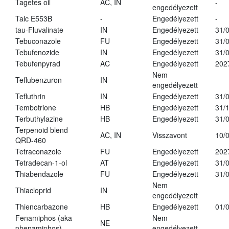
Tagetes oil
AC, IN
-
engedélyezett
Talc E553B
-
Engedélyezett
-
tau-Fluvalinate
IN
Engedélyezett
31/
Tebuconazole
FU
Engedélyezett
31/
Tebufenozide
IN
Engedélyezett
31/
Tebufenpyrad
AC
Engedélyezett
202
Nem
Teflubenzuron
IN
engedélyezett
Tefluthrin
IN
Engedélyezett
31/
Tembotrione
HB
Engedélyezett
31/
Terbuthylazine
HB
Engedélyezett
31/
Terpenoid blend
AC, IN
Visszavont
10/
QRD-460
Tetraconazole
FU
Engedélyezett
202
Tetradecan-1-ol
AT
Engedélyezett
31/
Thiabendazole
FU
Engedélyezett
31/
Nem
Thiacloprid
IN
engedélyezett
Thiencarbazone
HB
Engedélyezett
01/
Fenamiphos (aka
Nem
NE
phenamiphos)
engedélyezett