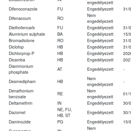
engedélyezett
Difenoconazole
FU
Engedélyezett
31/
Nem
Difenacoum
RO
engedélyezett
Diethofencarb
FU
Engedélyezett
31/
Aluminium sulphate
BA
Engedélyezett
15/
Bromadiolone
RO
Engedélyezett
31/
Diclofop
HB
Engedélyezett
31/
Dichlorprop-P
HB
Engedélyezett
202
Dicamba
HB
Engedélyezett
202
Diammonium
AT
Engedélyezett
-
phosphate
Nem
Desmedipham
HB
-
engedélyezett
Denathonium
Nem
RE
01/
benzoate
engedélyezett
Deltamethrin
IN
Engedélyezett
30/
NE, FU,
Dazomet
Engedélyezett
30/
HB, ST
Daminozide
PG
Engedélyezett
15/
Nem