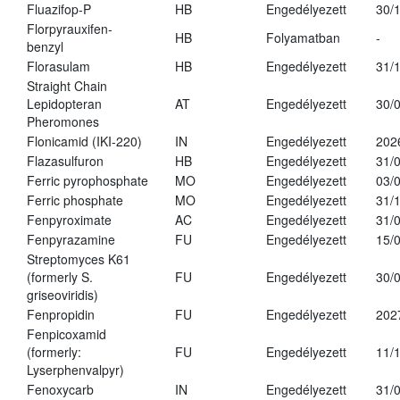
Fluazifop-P
HB
Engedélyezett
30/
Florpyrauxifen-
HB
Folyamatban
-
benzyl
Florasulam
HB
Engedélyezett
31/
Straight Chain
Lepidopteran
AT
Engedélyezett
30/
Pheromones
Flonicamid (IKI-220)
IN
Engedélyezett
202
Flazasulfuron
HB
Engedélyezett
31/
Ferric pyrophosphate
MO
Engedélyezett
03/
Ferric phosphate
MO
Engedélyezett
31/
Fenpyroximate
AC
Engedélyezett
31/
Fenpyrazamine
FU
Engedélyezett
15/
Streptomyces K61
(formerly S.
FU
Engedélyezett
30/
griseoviridis)
Fenpropidin
FU
Engedélyezett
202
Fenpicoxamid
(formerly:
FU
Engedélyezett
11/
Lyserphenvalpyr)
Fenoxycarb
IN
Engedélyezett
31/