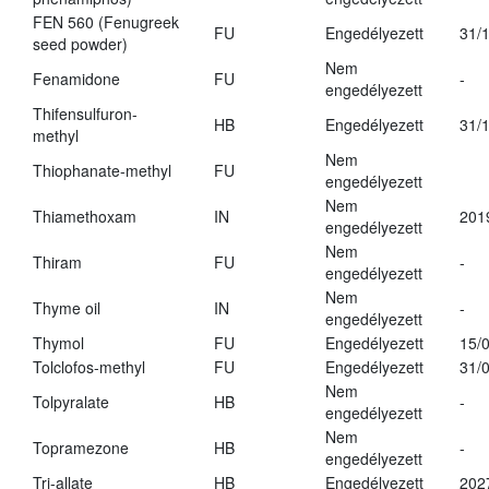
FEN 560 (Fenugreek
FU
Engedélyezett
31/
seed powder)
Nem
Fenamidone
FU
-
engedélyezett
Thifensulfuron-
HB
Engedélyezett
31/
methyl
Nem
Thiophanate-methyl
FU
engedélyezett
Nem
Thiamethoxam
IN
201
engedélyezett
Nem
Thiram
FU
-
engedélyezett
Nem
Thyme oil
IN
-
engedélyezett
Thymol
FU
Engedélyezett
15/
Tolclofos-methyl
FU
Engedélyezett
31/
Nem
Tolpyralate
HB
-
engedélyezett
Nem
Topramezone
HB
-
engedélyezett
Tri-allate
HB
Engedélyezett
202