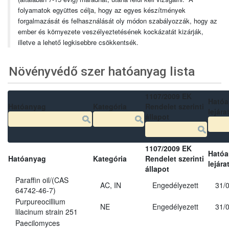
folyamatok együttes célja, hogy az egyes készítmények
forgalmazását és felhasználását oly módon szabályozzák, hogy az
ember és környezete veszélyeztetésének kockázatát kizárják,
illetve a lehető legkisebbre csökkentsék.
Növényvédő szer hatóanyag lista
1107/2009 EK
Ható
Hatóanyag
Kategória
Rendelet szerinti
lejára
állapot
1107/2009 EK
Ható
Hatóanyag
Kategória
Rendelet szerinti
lejára
állapot
Paraffin oil/(CAS
AC, IN
Engedélyezett
31/
64742-46-7)
Purpureocillium
NE
Engedélyezett
31/
lilacinum strain 251
Paecilomyces