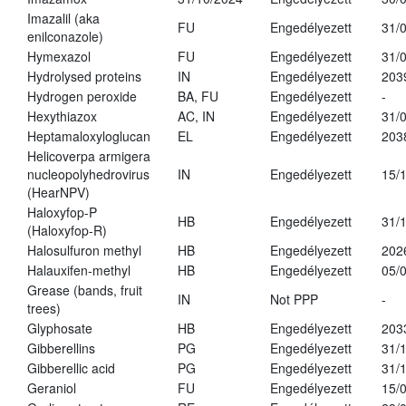
Imazalil (aka
FU
Engedélyezett
31/
enilconazole)
Hymexazol
FU
Engedélyezett
31/
Hydrolysed proteins
IN
Engedélyezett
203
Hydrogen peroxide
BA, FU
Engedélyezett
-
Hexythiazox
AC, IN
Engedélyezett
31/
Heptamaloxyloglucan
EL
Engedélyezett
203
Helicoverpa armigera
nucleopolyhedrovirus
IN
Engedélyezett
15/
(HearNPV)
Haloxyfop-P
HB
Engedélyezett
31/
(Haloxyfop-R)
Halosulfuron methyl
HB
Engedélyezett
202
Halauxifen-methyl
HB
Engedélyezett
05/
Grease (bands, fruit
IN
Not PPP
-
trees)
Glyphosate
HB
Engedélyezett
203
Gibberellins
PG
Engedélyezett
31/
Gibberellic acid
PG
Engedélyezett
31/
Geraniol
FU
Engedélyezett
15/