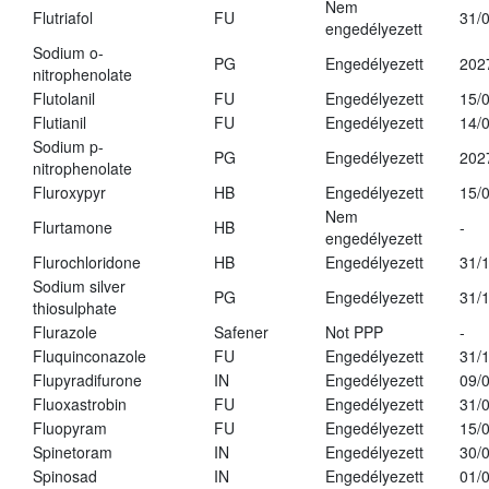
Nem
Flutriafol
FU
31/
engedélyezett
Sodium o-
PG
Engedélyezett
202
nitrophenolate
Flutolanil
FU
Engedélyezett
15/
Flutianil
FU
Engedélyezett
14/
Sodium p-
PG
Engedélyezett
202
nitrophenolate
Fluroxypyr
HB
Engedélyezett
15/
Nem
Flurtamone
HB
-
engedélyezett
Flurochloridone
HB
Engedélyezett
31/
Sodium silver
PG
Engedélyezett
31/
thiosulphate
Flurazole
Safener
Not PPP
-
Fluquinconazole
FU
Engedélyezett
31/
Flupyradifurone
IN
Engedélyezett
09/
Fluoxastrobin
FU
Engedélyezett
31/
Fluopyram
FU
Engedélyezett
15/
Spinetoram
IN
Engedélyezett
30/
Spinosad
IN
Engedélyezett
01/