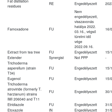
Fat distilation
RE
Engedélyezett
202
residues
Nem
engedélyezett,
visszavonás
hatálya 2022.
Famoxadone
FU
16/
03.16., végső
türelmi idő
vége
2022.09.16.
Extract from tea tree
FU
Engedélyezett
15/
Extender
Synergist
Not PPP
-
Trichoderma
asperellum (strain
FU
Engedélyezett
15/
T34)
Eugenol
FU
Engedélyezett
15/
Trichoderma
atroviride (formerly T.
FU
Engedélyezett
30/
harzianum) strains
IMI 206040 and T11
Etridiazole
FU
Engedélyezett
31/
Etoxazole
IN
Engedélyezett
31/