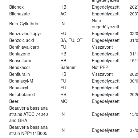
engedélyezett
Bifenox
HB
Engedélyezett
202
Bifenazate
AC
Engedélyezett
203
Nem
Beta-Cyfluthrin
IN
engedélyezett
Benzovindiflupyr
FU
Engedélyezett
02/
Benzoic acid
BA, FU, OT
Engedélyezett
31/
Benthiavalicarb
FU
Visszavont
Bentazone
HB
Engedélyezett
31/
Bensulfuron
HB
Engedélyezett
15/
Benoxacor
Safener
Not PPP
-
Benfluralin
HB
Visszavont
202
Benalaxyl-M
FU
Engedélyezett
30/
Benalaxyl
FU
Engedélyezett
Beflubutamid
HB
Engedélyezett
202
Beer
MO
Engedélyezett
-
Beauveria bassiana
strains ATCC 74040
IN
Engedélyezett
15/
and GHA
Beauveria bassiana
IN
Engedélyezett
07/
strain NPP111B005