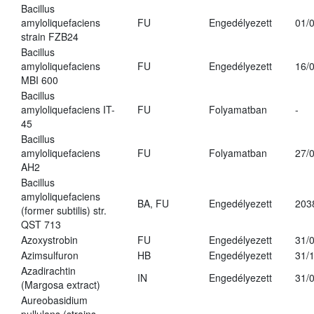
Bacillus
amyloliquefaciens
FU
Engedélyezett
01/
strain FZB24
Bacillus
amyloliquefaciens
FU
Engedélyezett
16/
MBI 600
Bacillus
amyloliquefaciens IT-
FU
Folyamatban
-
45
Bacillus
amyloliquefaciens
FU
Folyamatban
27/
AH2
Bacillus
amyloliquefaciens
BA, FU
Engedélyezett
203
(former subtilis) str.
QST 713
Azoxystrobin
FU
Engedélyezett
31/
Azimsulfuron
HB
Engedélyezett
31/
Azadirachtin
IN
Engedélyezett
31/
(Margosa extract)
Aureobasidium