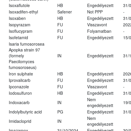
Isoxaflutole
HB
Engedélyezett
31/
Isoxadifen-ethyl
Safener
Not PPP
-
Isoxaben
HB
Engedélyezett
31/
Isopyrazam
FU
Visszavont
202
Isoflucypram
FU
Folyamatban
-
Isofetamid
FU
Engedélyezett
15/
Isaria fumosorosea
Apopka strain 97
(formely
IN
Engedélyezett
31/
Paecilomyces
fumosoroseus)
Iron sulphate
HB
Engedélyezett
202
Iprovalicarb
FU
Engedélyezett
31/
Ipconazole
FU
Visszavont
-
Iodosulfuron
HB
Engedélyezett
31/
Nem
Indoxacarb
IN
19/
engedélyezett
Indolylbutyric acid
PG
Engedélyezett
31/
Nem
Imidacloprid
IN
engedélyezett
Imazamox
31/10/2024
Engedélyezett
30/