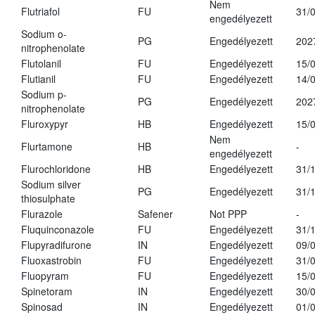
Nem
Flutriafol
FU
31/
engedélyezett
Sodium o-
PG
Engedélyezett
202
nitrophenolate
Flutolanil
FU
Engedélyezett
15/
Flutianil
FU
Engedélyezett
14/
Sodium p-
PG
Engedélyezett
202
nitrophenolate
Fluroxypyr
HB
Engedélyezett
15/
Nem
Flurtamone
HB
-
engedélyezett
Flurochloridone
HB
Engedélyezett
31/
Sodium silver
PG
Engedélyezett
31/
thiosulphate
Flurazole
Safener
Not PPP
-
Fluquinconazole
FU
Engedélyezett
31/
Flupyradifurone
IN
Engedélyezett
09/
Fluoxastrobin
FU
Engedélyezett
31/
Fluopyram
FU
Engedélyezett
15/
Spinetoram
IN
Engedélyezett
30/
Spinosad
IN
Engedélyezett
01/