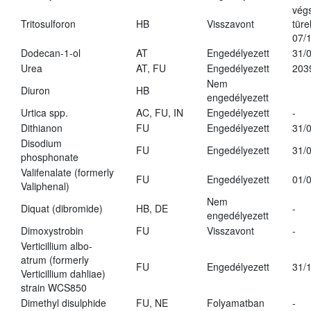
vég
Tritosulforon
HB
Visszavont
türe
07/
Dodecan-1-ol
AT
Engedélyezett
31/
Urea
AT, FU
Engedélyezett
203
Nem
Diuron
HB
engedélyezett
Urtica spp.
AC, FU, IN
Engedélyezett
-
Dithianon
FU
Engedélyezett
31/
Disodium
FU
Engedélyezett
31/
phosphonate
Valifenalate (formerly
FU
Engedélyezett
01/
Valiphenal)
Nem
Diquat (dibromide)
HB, DE
-
engedélyezett
Dimoxystrobin
FU
Visszavont
-
Verticillium albo-
atrum (formerly
FU
Engedélyezett
31/
Verticillium dahliae)
strain WCS850
Dimethyl disulphide
FU, NE
Folyamatban
-