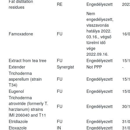
Fat distilation
RE
Engedélyezett
202
residues
Nem
engedélyezett,
visszavonás
hatálya 2022.
Famoxadone
FU
16/
03.16., végső
türelmi idő
vége
2022.09.16.
Extract from tea tree
FU
Engedélyezett
15/
Extender
Synergist
Not PPP
-
Trichoderma
asperellum (strain
FU
Engedélyezett
15/
T34)
Eugenol
FU
Engedélyezett
15/
Trichoderma
atroviride (formerly T.
FU
Engedélyezett
30/
harzianum) strains
IMI 206040 and T11
Etridiazole
FU
Engedélyezett
31/
Etoxazole
IN
Engedélyezett
31/