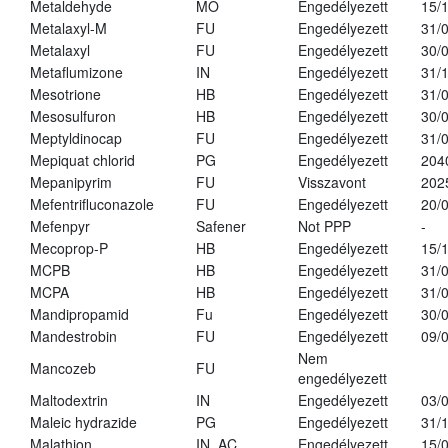
Metaldehyde
MO
Engedélyezett
15/
Metalaxyl-M
FU
Engedélyezett
31/
Metalaxyl
FU
Engedélyezett
30/
Metaflumizone
IN
Engedélyezett
31/
Mesotrione
HB
Engedélyezett
31/
Mesosulfuron
HB
Engedélyezett
30/
Meptyldinocap
FU
Engedélyezett
31/
Mepiquat chlorid
PG
Engedélyezett
204
Mepanipyrim
FU
Visszavont
202
Mefentrifluconazole
FU
Engedélyezett
20/
Mefenpyr
Safener
Not PPP
-
Mecoprop-P
HB
Engedélyezett
15/
MCPB
HB
Engedélyezett
31/
MCPA
HB
Engedélyezett
31/
Mandipropamid
Fu
Engedélyezett
30/
Mandestrobin
FU
Engedélyezett
09/
Nem
Mancozeb
FU
engedélyezett
Maltodextrin
IN
Engedélyezett
03/
Maleic hydrazide
PG
Engedélyezett
31/
Malathion
IN, AC
Engedélyezett
15/