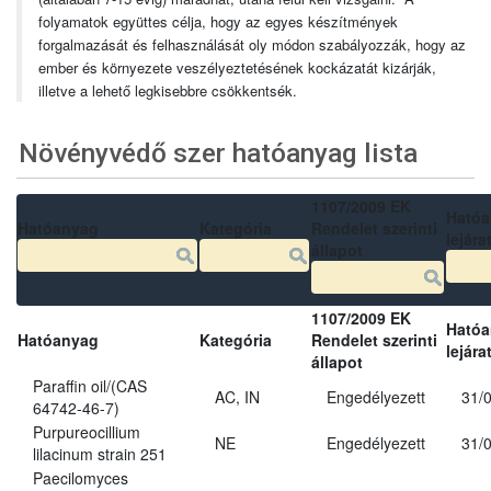
folyamatok együttes célja, hogy az egyes készítmények
forgalmazását és felhasználását oly módon szabályozzák, hogy az
ember és környezete veszélyeztetésének kockázatát kizárják,
illetve a lehető legkisebbre csökkentsék.
Növényvédő szer hatóanyag lista
1107/2009 EK
Ható
Hatóanyag
Kategória
Rendelet szerinti
lejára
állapot
1107/2009 EK
Ható
Hatóanyag
Kategória
Rendelet szerinti
lejára
állapot
Paraffin oil/(CAS
AC, IN
Engedélyezett
31/
64742-46-7)
Purpureocillium
NE
Engedélyezett
31/
lilacinum strain 251
Paecilomyces