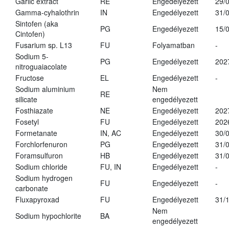
Garlic extract
RE
Engedélyezett
29/
Gamma-cyhalothrin
IN
Engedélyezett
31/
Sintofen (aka
PG
Engedélyezett
15/
Cintofen)
Fusarium sp. L13
FU
Folyamatban
-
Sodium 5-
PG
Engedélyezett
202
nitroguaiacolate
Fructose
EL
Engedélyezett
-
Sodium aluminium
Nem
RE
silicate
engedélyezett
Fosthiazate
NE
Engedélyezett
202
Fosetyl
FU
Engedélyezett
202
Formetanate
IN, AC
Engedélyezett
30/
Forchlorfenuron
PG
Engedélyezett
31/
Foramsulfuron
HB
Engedélyezett
31/
Sodium chloride
FU, IN
Engedélyezett
-
Sodium hydrogen
FU
Engedélyezett
-
carbonate
Fluxapyroxad
FU
Engedélyezett
31/
Nem
Sodium hypochlorite
BA
engedélyezett