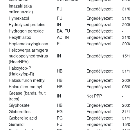
Imazalil (aka
FU
Engedélyezett
31/
enilconazole)
Hymexazol
FU
Engedélyezett
31/
Hydrolysed proteins
IN
Engedélyezett
203
Hydrogen peroxide
BA, FU
Engedélyezett
-
Hexythiazox
AC, IN
Engedélyezett
31/
Heptamaloxyloglucan
EL
Engedélyezett
203
Helicoverpa armigera
nucleopolyhedrovirus
IN
Engedélyezett
15/
(HearNPV)
Haloxyfop-P
HB
Engedélyezett
31/
(Haloxyfop-R)
Halosulfuron methyl
HB
Engedélyezett
202
Halauxifen-methyl
HB
Engedélyezett
05/
Grease (bands, fruit
IN
Not PPP
-
trees)
Glyphosate
HB
Engedélyezett
203
Gibberellins
PG
Engedélyezett
31/
Gibberellic acid
PG
Engedélyezett
31/
Geraniol
FU
Engedélyezett
15/