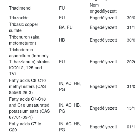
Nem
Triadimenol
FU
engedélyezett
Triazoxide
FU
Engedélyezett
30/
Tribasic copper
BA, FU
Engedélyezett
31/
sulfate
Tribenuron (aka
HB
Engedélyezett
30/
metometuron)
Trichoderma
asperellum (formerly
T. harzianum) strains
FU
Engedélyezett
202
ICC012, T25 and
TV1
Fatty acids C8-C10
IN, AC, HB,
methyl esters (CAS
Engedélyezett
31/
PG
85566-26-3)
Fatty acids C7-C18
and C18 unsaturated
IN, AC, HB,
Engedélyezett
15/
potassium salts (CAS
PG
67701-09-1)
Fatty acids C7 to
IN, AC, HB,
Engedélyezett
01/
C20
PG