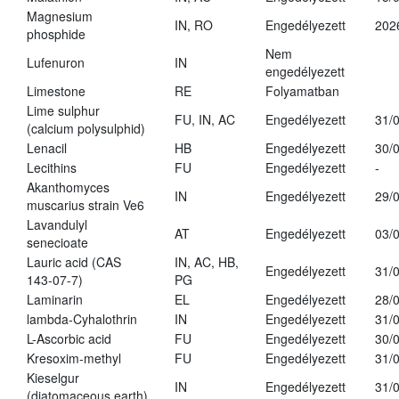
Magnesium
IN, RO
Engedélyezett
202
phosphide
Nem
Lufenuron
IN
engedélyezett
Limestone
RE
Folyamatban
Lime sulphur
FU, IN, AC
Engedélyezett
31/
(calcium polysulphid)
Lenacil
HB
Engedélyezett
30/
Lecithins
FU
Engedélyezett
-
Akanthomyces
IN
Engedélyezett
29/
muscarius strain Ve6
Lavandulyl
AT
Engedélyezett
03/
senecioate
Lauric acid (CAS
IN, AC, HB,
Engedélyezett
31/
143-07-7)
PG
Laminarin
EL
Engedélyezett
28/
lambda-Cyhalothrin
IN
Engedélyezett
31/
L-Ascorbic acid
FU
Engedélyezett
30/
Kresoxim-methyl
FU
Engedélyezett
31/
Kieselgur
IN
Engedélyezett
31/
(diatomaceous earth)