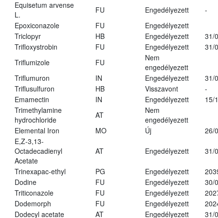
Equisetum arvense
FU
Engedélyezett
-
L.
Epoxiconazole
FU
Engedélyezett
Triclopyr
HB
Engedélyezett
31/
Trifloxystrobin
FU
Engedélyezett
31/
Nem
Triflumizole
FU
engedélyezett
Triflumuron
IN
Engedélyezett
31/
Triflusulfuron
HB
Visszavont
-
Emamectin
IN
Engedélyezett
15/
Trimethylamine
Nem
AT
hydrochloride
engedélyezett
Elemental Iron
MO
Új
26/
E,Z-3,13-
Octadecadienyl
AT
Engedélyezett
31/
Acetate
Trinexapac-ethyl
PG
Engedélyezett
203
Dodine
FU
Engedélyezett
30/
Triticonazole
FU
Engedélyezett
202
Dodemorph
FU
Engedélyezett
202
Dodecyl acetate
AT
Engedélyezett
31/