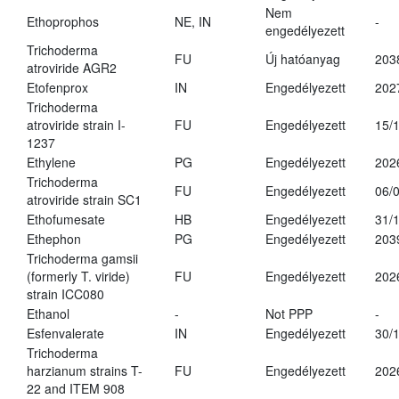
Nem
Ethoprophos
NE, IN
-
engedélyezett
Trichoderma
FU
Új hatóanyag
203
atroviride AGR2
Etofenprox
IN
Engedélyezett
202
Trichoderma
atroviride strain I-
FU
Engedélyezett
15/
1237
Ethylene
PG
Engedélyezett
202
Trichoderma
FU
Engedélyezett
06/
atroviride strain SC1
Ethofumesate
HB
Engedélyezett
31/
Ethephon
PG
Engedélyezett
203
Trichoderma gamsii
(formerly T. viride)
FU
Engedélyezett
202
strain ICC080
Ethanol
-
Not PPP
-
Esfenvalerate
IN
Engedélyezett
30/
Trichoderma
harzianum strains T-
FU
Engedélyezett
202
22 and ITEM 908