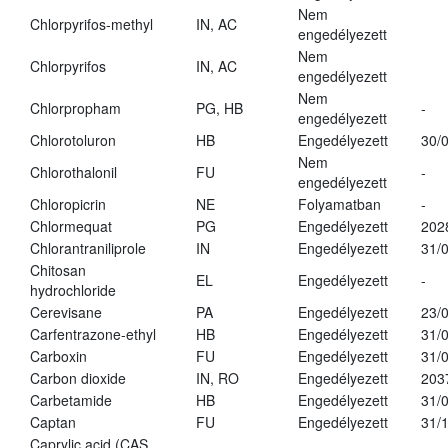
Nem
Chlorpyrifos-methyl
IN, AC
engedélyezett
Nem
Chlorpyrifos
IN, AC
engedélyezett
Nem
Chlorpropham
PG, HB
-
engedélyezett
Chlorotoluron
HB
Engedélyezett
30/
Nem
Chlorothalonil
FU
-
engedélyezett
Chloropicrin
NE
Folyamatban
-
Chlormequat
PG
Engedélyezett
202
Chlorantraniliprole
IN
Engedélyezett
31/
Chitosan
EL
Engedélyezett
-
hydrochloride
Cerevisane
PA
Engedélyezett
23/
Carfentrazone-ethyl
HB
Engedélyezett
31/
Carboxin
FU
Engedélyezett
31/
Carbon dioxide
IN, RO
Engedélyezett
203
Carbetamide
HB
Engedélyezett
31/
Captan
FU
Engedélyezett
31/
Caprylic acid (CAS