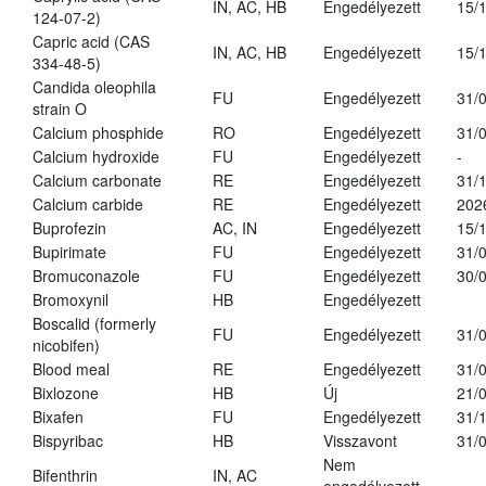
IN, AC, HB
Engedélyezett
15/
124-07-2)
Capric acid (CAS
IN, AC, HB
Engedélyezett
15/
334-48-5)
Candida oleophila
FU
Engedélyezett
31/
strain O
Calcium phosphide
RO
Engedélyezett
31/
Calcium hydroxide
FU
Engedélyezett
-
Calcium carbonate
RE
Engedélyezett
31/
Calcium carbide
RE
Engedélyezett
202
Buprofezin
AC, IN
Engedélyezett
15/
Bupirimate
FU
Engedélyezett
31/
Bromuconazole
FU
Engedélyezett
30/
Bromoxynil
HB
Engedélyezett
Boscalid (formerly
FU
Engedélyezett
31/
nicobifen)
Blood meal
RE
Engedélyezett
31/
Bixlozone
HB
Új
21/
Bixafen
FU
Engedélyezett
31/
Bispyribac
HB
Visszavont
31/
Nem
Bifenthrin
IN, AC