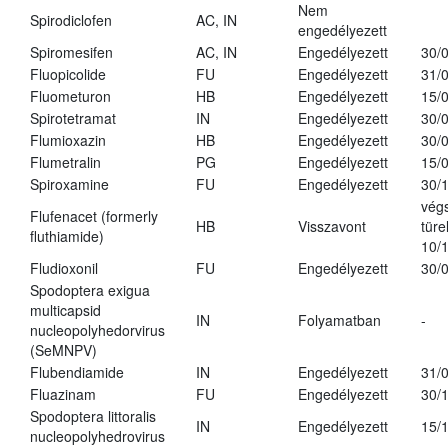
Nem
Spirodiclofen
AC, IN
engedélyezett
Spiromesifen
AC, IN
Engedélyezett
30/
Fluopicolide
FU
Engedélyezett
31/
Fluometuron
HB
Engedélyezett
15/
Spirotetramat
IN
Engedélyezett
30/
Flumioxazin
HB
Engedélyezett
30/
Flumetralin
PG
Engedélyezett
15/
Spiroxamine
FU
Engedélyezett
30/
vég
Flufenacet (formerly
HB
Visszavont
türe
fluthiamide)
10/
Fludioxonil
FU
Engedélyezett
30/
Spodoptera exigua
multicapsid
IN
Folyamatban
-
nucleopolyhedorvirus
(SeMNPV)
Flubendiamide
IN
Engedélyezett
31/
Fluazinam
FU
Engedélyezett
30/
Spodoptera littoralis
IN
Engedélyezett
15/
nucleopolyhedrovirus