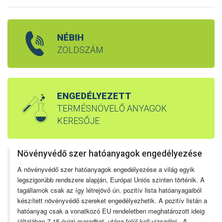
NÉBIH
ZÖLDSZÁM
ENGEDÉLYEZETT
TERMÉSNÖVELŐ ANYAGOK
KERESŐJE
Növényvédő szer hatóanyagok engedélyezése
A növényvédő szer hatóanyagok engedélyezése a világ egyik
legszigorúbb rendszere alapján, Európai Uniós szinten történik. A
tagállamok csak az így létrejövő ún. pozitív lista hatóanyagaiból
készített növényvédő szereket engedélyezhetik. A pozitív listán a
hatóanyag csak a vonatkozó EU rendeletben meghatározott ideig
(általában 7-15 évig) maradhat, utána felül kell vizsgálni. A