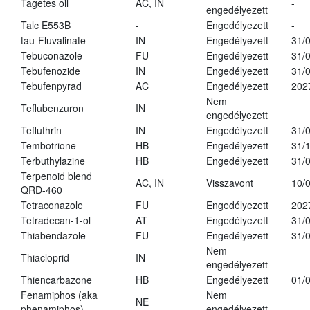
Tagetes oil
AC, IN
-
engedélyezett
Talc E553B
-
Engedélyezett
-
tau-Fluvalinate
IN
Engedélyezett
31/
Tebuconazole
FU
Engedélyezett
31/
Tebufenozide
IN
Engedélyezett
31/
Tebufenpyrad
AC
Engedélyezett
202
Nem
Teflubenzuron
IN
engedélyezett
Tefluthrin
IN
Engedélyezett
31/
Tembotrione
HB
Engedélyezett
31/
Terbuthylazine
HB
Engedélyezett
31/
Terpenoid blend
AC, IN
Visszavont
10/
QRD-460
Tetraconazole
FU
Engedélyezett
202
Tetradecan-1-ol
AT
Engedélyezett
31/
Thiabendazole
FU
Engedélyezett
31/
Nem
Thiacloprid
IN
engedélyezett
Thiencarbazone
HB
Engedélyezett
01/
Fenamiphos (aka
Nem
NE
phenamiphos)
engedélyezett