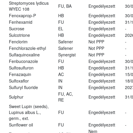
Streptomyces lydicus
FU, BA
Engedélyezett
30/
WYEC 108
Fenoxaprop-P
HB
Engedélyezett
30/
Fenhexamid
FU
Engedélyezett
31/
Sucrose
EL
Engedélyezett
-
Sulcotrione
HB
Engedélyezett
202
Fenclorim
Safener
Not PPP
-
Fenchlorazole-ethyl
Safener
Not PPP
-
Sulfaquinoxaline
Synergist
Not PPP
-
Fenbuconazole
FU
Engedélyezett
30/
Sulfosulfuron
HB
Engedélyezett
31/
Fenazaquin
AC
Engedélyezett
15/
Sulfoxaflor
IN
Engedélyezett
18/
Sulfuryl fluoride
IN
Engedélyezett
202
FU, AC,
Sulphur
Engedélyezett
31/
RE
Sweet Lupin (seeds),
Lupinus albus L.,
FU
Engedélyezett
-
germ., ext.
Sunflower oil
FU
Engedélyezett
-
Nem