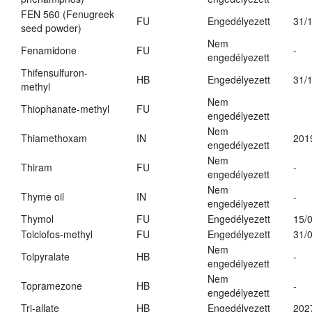
FEN 560 (Fenugreek
FU
Engedélyezett
31/
seed powder)
Nem
Fenamidone
FU
-
engedélyezett
Thifensulfuron-
HB
Engedélyezett
31/
methyl
Nem
Thiophanate-methyl
FU
engedélyezett
Nem
Thiamethoxam
IN
201
engedélyezett
Nem
Thiram
FU
-
engedélyezett
Nem
Thyme oil
IN
-
engedélyezett
Thymol
FU
Engedélyezett
15/
Tolclofos-methyl
FU
Engedélyezett
31/
Nem
Tolpyralate
HB
-
engedélyezett
Nem
Topramezone
HB
-
engedélyezett
Tri-allate
HB
Engedélyezett
202