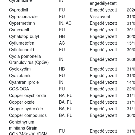
Cyromazine
IN
engedélyezett
Cyprodinil
FU
Engedélyezett
202
Cyproconazole
FU
Visszavont
31/
Cypermethrin
IN, AC
Engedélyezett
31/
Cymoxanil
FU
Engedélyezett
30/
Cyhalofop-butyl
HB
Engedélyezett
30/
Cyflumetofen
AC
Engedélyezett
15/
Cyflufenamid
FU
Engedélyezett
30/
Cydia pomonella
IN
Engedélyezett
203
Granulovirus (CpGV)
Cycloxydim
HB
Engedélyezett
31/
Cyazofamid
FU
Engedélyezett
31/
Cyantraniliprole
IN
Engedélyezett
14/
COS-OGA
FU
Engedélyezett
22/
Copper oxychloride
BA, FU
Engedélyezett
31/
Copper oxide
BA, FU
Engedélyezett
31/
Copper hydroxide
BA, FU
Engedélyezett
31/
Copper compounds
BA, FU
Engedélyezett
30/
Coniothyrium
minitans Strain
FU
Engedélyezett
31/
CON/M/91-08 (DSM