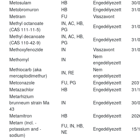
Metosulam
HB
Engedélyezett
30/
Metobromuron
HB
Engedélyezett
31/
Metiram
FU
Visszavont
Methyl octanoate
IN, AC, HB,
Engedélyezett
31/
(CAS 111-11-5)
PG
Methyl decanoate
IN, AC, HB,
Engedélyezett
31/
(CAS 110-42-9)
PG
Methoxyfenozide
IN
Visszavont
31/
Nem
Methomyl
IN
engedélyezett
Methiocarb (aka
Nem
IN, RE
mercaptodimethur)
engedélyezett
Metconazole
FU, PG
Engedélyezett
203
Metazachlor
HB
Engedélyezett
31/
Metarhizium
brunneum strain Ma
IN
Engedélyezett
30/
43
Metamitron
HB
Engedélyezett
202
Metam (incl. -
FU, IN, HB,
potassium and -
Engedélyezett
15/
NE
sodium)