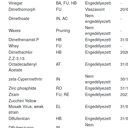
Vinegar
BA, FU, HB
Engedélyezett
-
Dimethomorph
FU
Visszavont
20/
Nem
Dimethoate
IN, AC
-
engedélyezett
Nem
Waxes
Pruning
-
engedélyezett
Dimethenamid-P
HB
Engedélyezett
31/
Whey
FU
Engedélyezett
-
Dimethachlor
HB
Engedélyezett
202
Z,Z-3,13-
Octadecadienyl
AT
Engedélyezett
31/
Acetate
Nem
zeta-Cypermethrin
IN
30/
engedélyezett
Zinc phosphide
RO
Engedélyezett
31/
Ziram
FU, RE
Engedélyezett
202
Zucchini Yellow
Mosaik Virus, weak
EL
Engedélyezett
31/
strain
Diflufenican
HB
Engedélyezett
31/
Nem
Diflubenzuron
IN