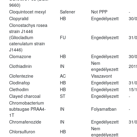
9660)
Cloquintocet mexyl
Safener
Not PPP
-
Clopyralid
HB
Engedélyezett
30/
Clonostachys rosea
strain J1446
(Gliocladium
FU
Engedélyezett
31/
catenulatum strain
J1446)
Clomazone
HB
Engedélyezett
30/
Nem
Clothiadinin
IN
201
engedélyezett
Clofentezine
AC
Visszavont
Clodinafop
HB
Engedélyezett
31/
Clethodim
HB
Engedélyezett
15/
Clayed charcoal
ST
Engedélyezett
-
Chromobacterium
subtsugae PRAA4-
IN
Folyamatban
-
1T
Chromafenozide
IN
Engedélyezett
31/
Nem
Chlorsulfuron
HB
engedélyezett