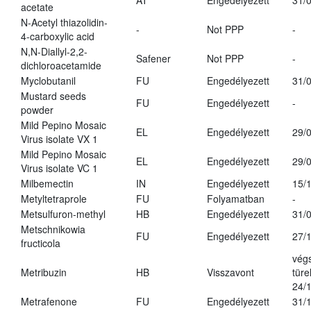
AT
Engedélyezett
31/
acetate
N-Acetyl thiazolidin-
-
Not PPP
-
4-carboxylic acid
N,N-Diallyl-2,2-
Safener
Not PPP
-
dichloroacetamide
Myclobutanil
FU
Engedélyezett
31/
Mustard seeds
FU
Engedélyezett
-
powder
Mild Pepino Mosaic
EL
Engedélyezett
29/
Virus isolate VX 1
Mild Pepino Mosaic
EL
Engedélyezett
29/
Virus isolate VC 1
Milbemectin
IN
Engedélyezett
15/
Metyltetraprole
FU
Folyamatban
-
Metsulfuron-methyl
HB
Engedélyezett
31/
Metschnikowia
FU
Engedélyezett
27/
fructicola
vég
Metribuzin
HB
Visszavont
türe
24/
Metrafenone
FU
Engedélyezett
31/