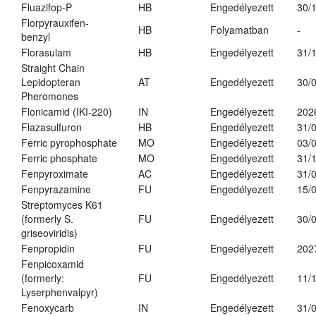
Fluazifop-P
HB
Engedélyezett
30/
Florpyrauxifen-
HB
Folyamatban
-
benzyl
Florasulam
HB
Engedélyezett
31/
Straight Chain
Lepidopteran
AT
Engedélyezett
30/
Pheromones
Flonicamid (IKI-220)
IN
Engedélyezett
202
Flazasulfuron
HB
Engedélyezett
31/
Ferric pyrophosphate
MO
Engedélyezett
03/
Ferric phosphate
MO
Engedélyezett
31/
Fenpyroximate
AC
Engedélyezett
31/
Fenpyrazamine
FU
Engedélyezett
15/
Streptomyces K61
(formerly S.
FU
Engedélyezett
30/
griseoviridis)
Fenpropidin
FU
Engedélyezett
202
Fenpicoxamid
(formerly:
FU
Engedélyezett
11/
Lyserphenvalpyr)
Fenoxycarb
IN
Engedélyezett
31/