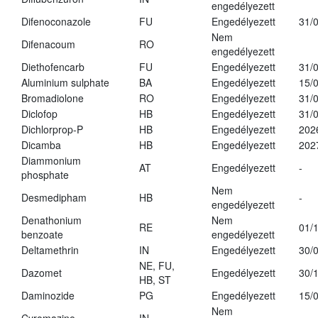
engedélyezett
Difenoconazole
FU
Engedélyezett
31/
Nem
Difenacoum
RO
engedélyezett
Diethofencarb
FU
Engedélyezett
31/
Aluminium sulphate
BA
Engedélyezett
15/
Bromadiolone
RO
Engedélyezett
31/
Diclofop
HB
Engedélyezett
31/
Dichlorprop-P
HB
Engedélyezett
202
Dicamba
HB
Engedélyezett
202
Diammonium
AT
Engedélyezett
-
phosphate
Nem
Desmedipham
HB
-
engedélyezett
Denathonium
Nem
RE
01/
benzoate
engedélyezett
Deltamethrin
IN
Engedélyezett
30/
NE, FU,
Dazomet
Engedélyezett
30/
HB, ST
Daminozide
PG
Engedélyezett
15/
Nem