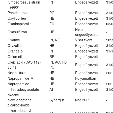
fumosoroseus strain
IN
Engedélyezett
31/
Fe9901
Paclobutrazol
PG
Engedélyezett
31/
Oxyfluorfen
HB
Engedélyezett
31/
Oxathiapiprolin
FU
Engedélyezett
03/
Nem
Oxasulfuron
HB
-
engedélyezett
Oxamyl
IN, NE
Visszavont
202
Oryzalin
HB
Engedélyezett
31/
Orange oil
IN
Engedélyezett
31/
Onion oil
RE
Engedélyezett
-
Oleic acid (CAS 112-
IN, AC, HB,
Engedélyezett
31/
80-1)
PG
Nicosulfuron
HB
Engedélyezett
202
Napropamide-M
HB
Folyamatban
-
Napropamide
HB
Engedélyezett
202
n-Tetradecylacetate
AT
Engedélyezett
31/
N-octyl
bicycloheptene
Synergist
Not PPP
-
dicarboximide
n-hexadecanyl