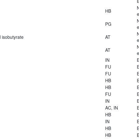
E
HB
e
PG
e
 isobutyrate
AT
e
AT
e
IN
E
FU
E
FU
E
HB
E
HB
E
FU
E
IN
E
AC, IN
E
HB
E
IN
E
HB
E
HB
E