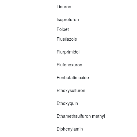
Linuron
Isoproturon
Folpet
Flusilazole
Flurprimidol
Flufenoxuron
Fenbutatin oxide
Ethoxysulfuron
Ethoxyquin
Ethamethsulfuron methyl
Diphenylamin