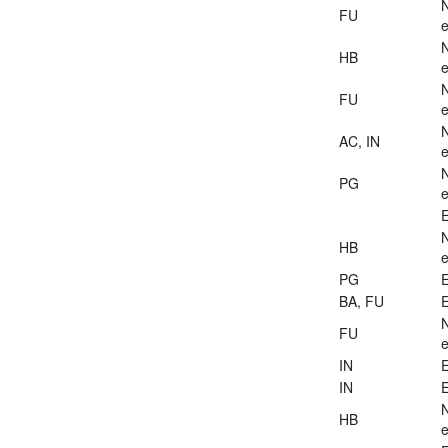
FU
e
HB
e
FU
e
AC, IN
e
PG
e
E
HB
e
PG
E
BA, FU
E
FU
e
IN
E
IN
E
HB
e