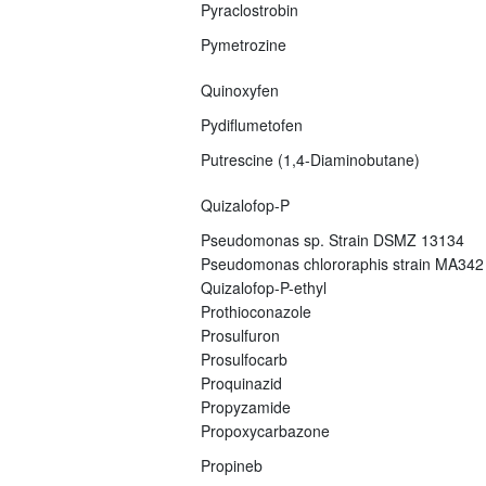
Pyraclostrobin
Pymetrozine
Quinoxyfen
Pydiflumetofen
Putrescine (1,4-Diaminobutane)
Quizalofop-P
Pseudomonas sp. Strain DSMZ 13134
Pseudomonas chlororaphis strain MA342
Quizalofop-P-ethyl
Prothioconazole
Prosulfuron
Prosulfocarb
Proquinazid
Propyzamide
Propoxycarbazone
Propineb