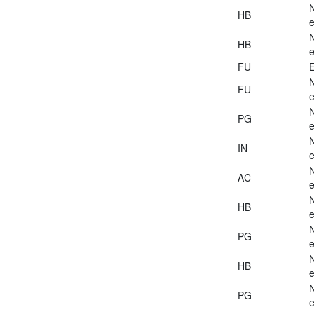
HB
e
HB
e
FU
E
FU
e
PG
e
IN
e
AC
e
HB
e
PG
e
HB
e
PG
e