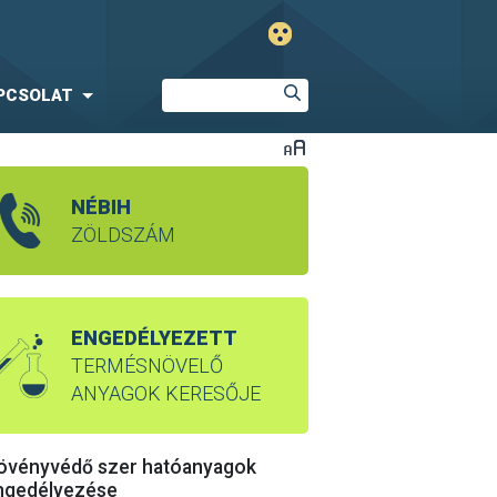
PCSOLAT
NÉBIH
ZÖLDSZÁM
ENGEDÉLYEZETT
TERMÉSNÖVELŐ
ANYAGOK KERESŐJE
övényvédő szer hatóanyagok
ngedélyezése