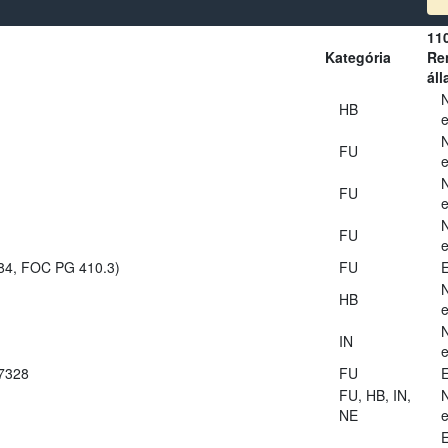
11
Kategória
Ren
áll
HB
e
FU
e
FU
e
FU
e
984, FOC PG 410.3)
FU
E
HB
e
IN
e
27328
FU
E
FU, HB, IN,
NE
e
E