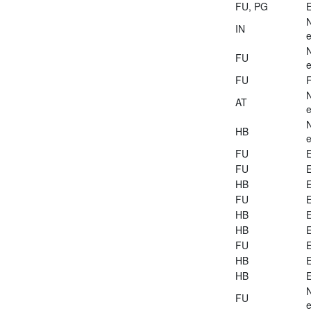
FU, PG
E
IN
e
FU
e
FU
AT
e
HB
e
FU
E
FU
E
HB
E
FU
E
HB
E
HB
E
FU
E
HB
E
HB
E
FU
e