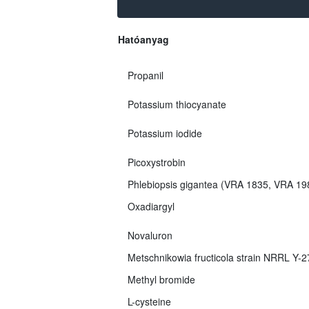
Hatóanyag
Propanil
Potassium thiocyanate
Potassium iodide
Picoxystrobin
Phlebiopsis gigantea (VRA 1835, VRA 1
Oxadiargyl
Novaluron
Metschnikowia fructicola strain NRRL Y-
Methyl bromide
L-cysteine