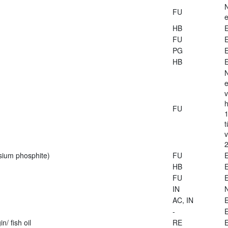
FU
e
HB
E
FU
E
PG
E
HB
E
e
v
h
FU
1
t
2
sium phosphite)
FU
E
HB
E
FU
E
IN
AC, IN
E
-
E
n/ fish oil
RE
E