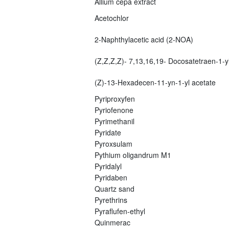
Allium cepa extract
Acetochlor
2-Naphthylacetic acid (2-NOA)
(Z,Z,Z,Z)- 7,13,16,19- Docosatetraen-1-yl
(Z)-13-Hexadecen-11-yn-1-yl acetate
Pyriproxyfen
Pyriofenone
Pyrimethanil
Pyridate
Pyroxsulam
Pythium oligandrum M1
Pyridalyl
Pyridaben
Quartz sand
Pyrethrins
Pyraflufen-ethyl
Quinmerac