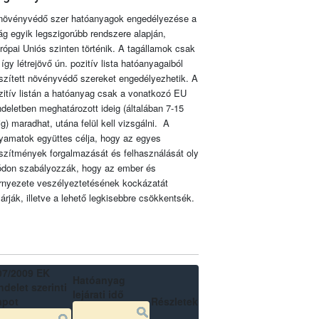
növényvédő szer hatóanyagok engedélyezése a
lág egyik legszigorúbb rendszere alapján,
rópai Uniós szinten történik. A tagállamok csak
 így létrejövő ún. pozitív lista hatóanyagaiból
szített növényvédő szereket engedélyezhetik. A
zitív listán a hatóanyag csak a vonatkozó EU
ndeletben meghatározott ideig (általában 7-15
ig) maradhat, utána felül kell vizsgálni. A
lyamatok együttes célja, hogy az egyes
szítmények forgalmazását és felhasználását oly
don szabályozzák, hogy az ember és
rnyezete veszélyeztetésének kockázatát
zárják, illetve a lehető legkisebbre csökkentsék.
07/2009 EK
Hatóanyag
delet szerinti
lejárati idő
apot
Részletek