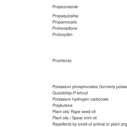
Propiconazole
Propaquizafop
Propamocarb
Prohexadione
Profoxydim
Prochloraz
Potassium phosphonates (formerly potas
Quizalofop-P-tefuryl
Potassium hydrogen carbonate
Polybutene
Plant oils/ Rape seed oil
Plant oils / Spear mint oil
Repellents by smell of animal or plant origi