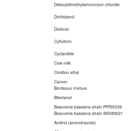
Didecyldimethylammonium chloride
Dichlobenil
Dicloran
Cyfluthrin
Cyclanilide
Cow milk
Cinidion ethyl
Carvon
Bordeaux mixture
Bitertanol
Beauveria bassiana strain PPRI5339
Beauveria bassiana strain IMI389521
Amitrol (aminotriazole)