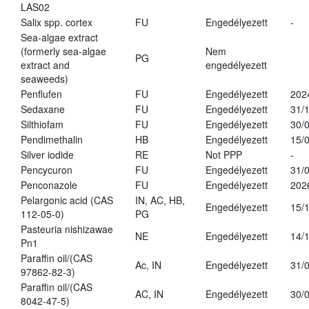
LAS02
Salix spp. cortex
FU
Engedélyezett
-
Sea-algae extract
(formerly sea-algae
Nem
PG
extract and
engedélyezett
seaweeds)
Penflufen
FU
Engedélyezett
202
Sedaxane
FU
Engedélyezett
31/
Silthiofam
FU
Engedélyezett
30/
Pendimethalin
HB
Engedélyezett
15/
Silver iodide
RE
Not PPP
-
Pencycuron
FU
Engedélyezett
31/
Penconazole
FU
Engedélyezett
202
Pelargonic acid (CAS
IN, AC, HB,
Engedélyezett
15/
112-05-0)
PG
Pasteuria nishizawae
NE
Engedélyezett
14/
Pn1
Paraffin oil/(CAS
Ac, IN
Engedélyezett
31/
97862-82-3)
Paraffin oil/(CAS
AC, IN
Engedélyezett
30/
8042-47-5)