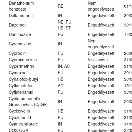
Denathonium
Nem
RE
01/
benzoate
engedélyezett
Deltamethrin
IN
Engedélyezett
30/
NE, FU,
Dazomet
Engedélyezett
30/
HB, ST
Daminozide
PG
Engedélyezett
15/
Nem
Cyromazine
IN
engedélyezett
Cyprodinil
FU
Engedélyezett
202
Cyproconazole
FU
Visszavont
31/
Cypermethrin
IN, AC
Engedélyezett
31/
Cymoxanil
FU
Engedélyezett
30/
Cyhalofop-butyl
HB
Engedélyezett
30/
Cyflumetofen
AC
Engedélyezett
15/
Cyflufenamid
FU
Engedélyezett
30/
Cydia pomonella
IN
Engedélyezett
203
Granulovirus (CpGV)
Cycloxydim
HB
Engedélyezett
31/
Cyazofamid
FU
Engedélyezett
31/
Cyantraniliprole
IN
Engedélyezett
14/
COS-OGA
FU
Engedélyezett
22/