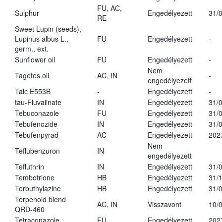
FU, AC,
Sulphur
Engedélyezett
31/
RE
Sweet Lupin (seeds),
Lupinus albus L.,
FU
Engedélyezett
-
germ., ext.
Sunflower oil
FU
Engedélyezett
-
Nem
Tagetes oil
AC, IN
-
engedélyezett
Talc E553B
-
Engedélyezett
-
tau-Fluvalinate
IN
Engedélyezett
31/
Tebuconazole
FU
Engedélyezett
31/
Tebufenozide
IN
Engedélyezett
31/
Tebufenpyrad
AC
Engedélyezett
202
Nem
Teflubenzuron
IN
engedélyezett
Tefluthrin
IN
Engedélyezett
31/
Tembotrione
HB
Engedélyezett
31/
Terbuthylazine
HB
Engedélyezett
31/
Terpenoid blend
AC, IN
Visszavont
10/
QRD-460
Tetraconazole
FU
Engedélyezett
202