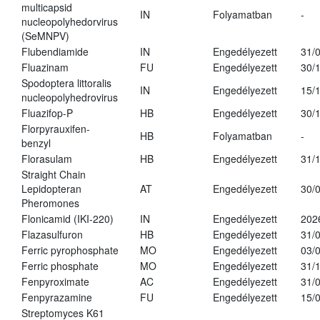
multicapsid
IN
Folyamatban
-
nucleopolyhedorvirus
(SeMNPV)
Flubendiamide
IN
Engedélyezett
31/
Fluazinam
FU
Engedélyezett
30/
Spodoptera littoralis
IN
Engedélyezett
15/
nucleopolyhedrovirus
Fluazifop-P
HB
Engedélyezett
30/
Florpyrauxifen-
HB
Folyamatban
-
benzyl
Florasulam
HB
Engedélyezett
31/
Straight Chain
Lepidopteran
AT
Engedélyezett
30/
Pheromones
Flonicamid (IKI-220)
IN
Engedélyezett
202
Flazasulfuron
HB
Engedélyezett
31/
Ferric pyrophosphate
MO
Engedélyezett
03/
Ferric phosphate
MO
Engedélyezett
31/
Fenpyroximate
AC
Engedélyezett
31/
Fenpyrazamine
FU
Engedélyezett
15/
Streptomyces K61