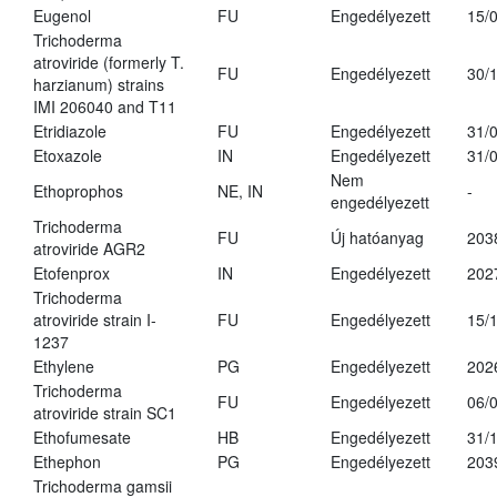
Eugenol
FU
Engedélyezett
15/
Trichoderma
atroviride (formerly T.
FU
Engedélyezett
30/
harzianum) strains
IMI 206040 and T11
Etridiazole
FU
Engedélyezett
31/
Etoxazole
IN
Engedélyezett
31/
Nem
Ethoprophos
NE, IN
-
engedélyezett
Trichoderma
FU
Új hatóanyag
203
atroviride AGR2
Etofenprox
IN
Engedélyezett
202
Trichoderma
atroviride strain I-
FU
Engedélyezett
15/
1237
Ethylene
PG
Engedélyezett
202
Trichoderma
FU
Engedélyezett
06/
atroviride strain SC1
Ethofumesate
HB
Engedélyezett
31/
Ethephon
PG
Engedélyezett
203
Trichoderma gamsii