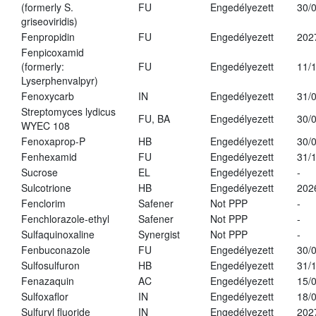
(formerly S.
FU
Engedélyezett
30/
griseoviridis)
Fenpropidin
FU
Engedélyezett
202
Fenpicoxamid
(formerly:
FU
Engedélyezett
11/
Lyserphenvalpyr)
Fenoxycarb
IN
Engedélyezett
31/
Streptomyces lydicus
FU, BA
Engedélyezett
30/
WYEC 108
Fenoxaprop-P
HB
Engedélyezett
30/
Fenhexamid
FU
Engedélyezett
31/
Sucrose
EL
Engedélyezett
-
Sulcotrione
HB
Engedélyezett
202
Fenclorim
Safener
Not PPP
-
Fenchlorazole-ethyl
Safener
Not PPP
-
Sulfaquinoxaline
Synergist
Not PPP
-
Fenbuconazole
FU
Engedélyezett
30/
Sulfosulfuron
HB
Engedélyezett
31/
Fenazaquin
AC
Engedélyezett
15/
Sulfoxaflor
IN
Engedélyezett
18/
Sulfuryl fluoride
IN
Engedélyezett
202