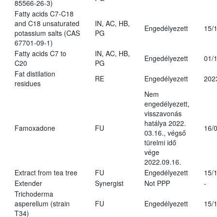
85566-26-3)
Fatty acids C7-C18
and C18 unsaturated
IN, AC, HB,
Engedélyezett
15/
potassium salts (CAS
PG
67701-09-1)
Fatty acids C7 to
IN, AC, HB,
Engedélyezett
01/
C20
PG
Fat distilation
RE
Engedélyezett
202
residues
Nem
engedélyezett,
visszavonás
hatálya 2022.
Famoxadone
FU
16/
03.16., végső
türelmi idő
vége
2022.09.16.
Extract from tea tree
FU
Engedélyezett
15/
Extender
Synergist
Not PPP
-
Trichoderma
asperellum (strain
FU
Engedélyezett
15/
T34)