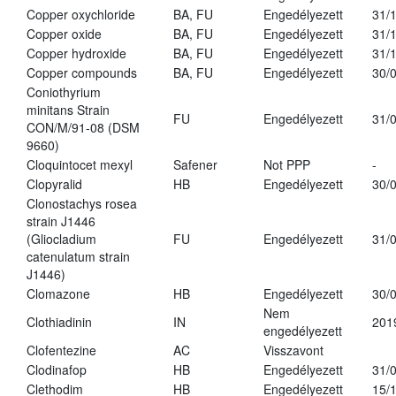
Copper oxychloride
BA, FU
Engedélyezett
31/
Copper oxide
BA, FU
Engedélyezett
31/
Copper hydroxide
BA, FU
Engedélyezett
31/
Copper compounds
BA, FU
Engedélyezett
30/
Coniothyrium
minitans Strain
FU
Engedélyezett
31/
CON/M/91-08 (DSM
9660)
Cloquintocet mexyl
Safener
Not PPP
-
Clopyralid
HB
Engedélyezett
30/
Clonostachys rosea
strain J1446
(Gliocladium
FU
Engedélyezett
31/
catenulatum strain
J1446)
Clomazone
HB
Engedélyezett
30/
Nem
Clothiadinin
IN
201
engedélyezett
Clofentezine
AC
Visszavont
Clodinafop
HB
Engedélyezett
31/
Clethodim
HB
Engedélyezett
15/