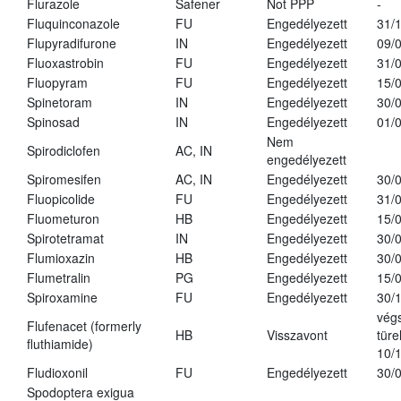
Flurazole
Safener
Not PPP
-
Fluquinconazole
FU
Engedélyezett
31/
Flupyradifurone
IN
Engedélyezett
09/
Fluoxastrobin
FU
Engedélyezett
31/
Fluopyram
FU
Engedélyezett
15/
Spinetoram
IN
Engedélyezett
30/
Spinosad
IN
Engedélyezett
01/
Nem
Spirodiclofen
AC, IN
engedélyezett
Spiromesifen
AC, IN
Engedélyezett
30/
Fluopicolide
FU
Engedélyezett
31/
Fluometuron
HB
Engedélyezett
15/
Spirotetramat
IN
Engedélyezett
30/
Flumioxazin
HB
Engedélyezett
30/
Flumetralin
PG
Engedélyezett
15/
Spiroxamine
FU
Engedélyezett
30/
vég
Flufenacet (formerly
HB
Visszavont
türe
fluthiamide)
10/
Fludioxonil
FU
Engedélyezett
30/
Spodoptera exigua