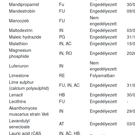
Mandipropamid
Fu
Engedélyezett
30/
Mandestrobin
FU
Engedélyezett
09/
Nem
Mancozeb
FU
engedélyezett
Maltodextrin
IN
Engedélyezett
03/
Maleic hydrazide
PG
Engedélyezett
31/
Malathion
IN, AC
Engedélyezett
15/
Magnesium
IN, RO
Engedélyezett
202
phosphide
Nem
Lufenuron
IN
engedélyezett
Limestone
RE
Folyamatban
Lime sulphur
FU, IN, AC
Engedélyezett
31/
(calcium polysulphid)
Lenacil
HB
Engedélyezett
30/
Lecithins
FU
Engedélyezett
-
Akanthomyces
IN
Engedélyezett
29/
muscarius strain Ve6
Lavandulyl
AT
Engedélyezett
03/
senecioate
Lauric acid (CAS
IN, AC, HB,