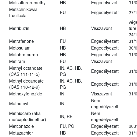
Metsulfuron-methyl
HB
Engedélyezett
31/
Metschnikowia
FU
Engedélyezett
27/
fructicola
vég
Metribuzin
HB
Visszavont
türe
24/
Metrafenone
FU
Engedélyezett
31/
Metosulam
HB
Engedélyezett
30/
Metobromuron
HB
Engedélyezett
31/
Metiram
FU
Visszavont
Methyl octanoate
IN, AC, HB,
Engedélyezett
31/
(CAS 111-11-5)
PG
Methyl decanoate
IN, AC, HB,
Engedélyezett
31/
(CAS 110-42-9)
PG
Methoxyfenozide
IN
Visszavont
31/
Nem
Methomyl
IN
engedélyezett
Methiocarb (aka
Nem
IN, RE
mercaptodimethur)
engedélyezett
Metconazole
FU, PG
Engedélyezett
203
Metazachlor
HB
Engedélyezett
31/