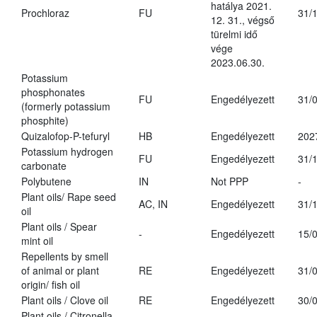
hatálya 2021.
Prochloraz
FU
31/
12. 31., végső
türelmi idő
vége
2023.06.30.
Potassium
phosphonates
FU
Engedélyezett
31/
(formerly potassium
phosphite)
Quizalofop-P-tefuryl
HB
Engedélyezett
202
Potassium hydrogen
FU
Engedélyezett
31/
carbonate
Polybutene
IN
Not PPP
-
Plant oils/ Rape seed
AC, IN
Engedélyezett
31/
oil
Plant oils / Spear
-
Engedélyezett
15/
mint oil
Repellents by smell
of animal or plant
RE
Engedélyezett
31/
origin/ fish oil
Plant oils / Clove oil
RE
Engedélyezett
30/
Plant oils / Citronella