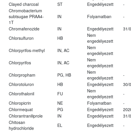
Clayed charcoal
ST
Engedélyezett
-
Chromobacterium
subtsugae PRAA4-
IN
Folyamatban
-
1T
Chromafenozide
IN
Engedélyezett
31/
Nem
Chlorsulfuron
HB
engedélyezett
Nem
Chlorpyrifos-methyl
IN, AC
engedélyezett
Nem
Chlorpyrifos
IN, AC
engedélyezett
Nem
Chlorpropham
PG, HB
-
engedélyezett
Chlorotoluron
HB
Engedélyezett
30/
Nem
Chlorothalonil
FU
-
engedélyezett
Chloropicrin
NE
Folyamatban
-
Chlormequat
PG
Engedélyezett
202
Chlorantraniliprole
IN
Engedélyezett
31/
Chitosan
EL
Engedélyezett
-
hydrochloride