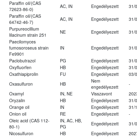
Paraffin oil/(CAS
AC, IN
Engedélyezett
31/
72623-86-0)
Paraffin oil/(CAS
AC, IN
Engedélyezett
31/
64742-46-7)
Purpureocillium
NE
Engedélyezett
31/
lilacinum strain 251
Paecilomyces
fumosoroseus strain
IN
Engedélyezett
31/
Fe9901
Paclobutrazol
PG
Engedélyezett
31/
Oxyfluorfen
HB
Engedélyezett
31/
Oxathiapiprolin
FU
Engedélyezett
03/
Nem
Oxasulfuron
HB
-
engedélyezett
Oxamyl
IN, NE
Visszavont
202
Oryzalin
HB
Engedélyezett
31/
Orange oil
IN
Engedélyezett
31/
Onion oil
RE
Engedélyezett
-
Oleic acid (CAS 112-
IN, AC, HB,
Engedélyezett
31/
80-1)
PG
Nicosulfuron
HB
Engedélyezett
202