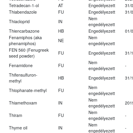
Tetradecan-1-ol
AT
Engedélyezett
31/
Thiabendazole
FU
Engedélyezett
31/
Nem
Thiacloprid
IN
engedélyezett
Thiencarbazone
HB
Engedélyezett
01/
Fenamiphos (aka
Nem
NE
phenamiphos)
engedélyezett
FEN 560 (Fenugreek
FU
Engedélyezett
31/
seed powder)
Nem
Fenamidone
FU
-
engedélyezett
Thifensulfuron-
HB
Engedélyezett
31/
methyl
Nem
Thiophanate-methyl
FU
engedélyezett
Nem
Thiamethoxam
IN
201
engedélyezett
Nem
Thiram
FU
-
engedélyezett
Nem
Thyme oil
IN
-
engedélyezett