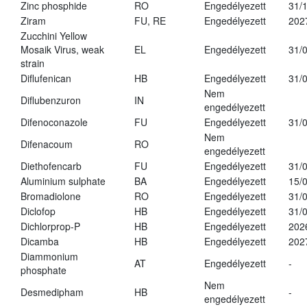
Zinc phosphide
RO
Engedélyezett
31/
Ziram
FU, RE
Engedélyezett
202
Zucchini Yellow
Mosaik Virus, weak
EL
Engedélyezett
31/
strain
Diflufenican
HB
Engedélyezett
31/
Nem
Diflubenzuron
IN
engedélyezett
Difenoconazole
FU
Engedélyezett
31/
Nem
Difenacoum
RO
engedélyezett
Diethofencarb
FU
Engedélyezett
31/
Aluminium sulphate
BA
Engedélyezett
15/
Bromadiolone
RO
Engedélyezett
31/
Diclofop
HB
Engedélyezett
31/
Dichlorprop-P
HB
Engedélyezett
202
Dicamba
HB
Engedélyezett
202
Diammonium
AT
Engedélyezett
-
phosphate
Nem
Desmedipham
HB
-
engedélyezett