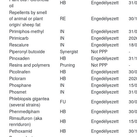
HB
Engedélyezett
31/
oil
Repellents by smell
of animal or plant
RE
Engedélyezett
30/
origin/ sheep fat
Pirimiphos-methyl
IN
Engedélyezett
31/
Pirimicarb
IN
Engedélyezett
202
Rescalure
IN
Engedélyezett
18/
Piperonyl butoxide
Synergist
Not PPP
-
Pinoxaden
HB
Engedélyezett
31/
Resins and polymers
Pruning
Not PPP
-
Picolinafen
HB
Engedélyezett
30/
Picloram
HB
Engedélyezett
202
Phosphane
IN
Engedélyezett
15/
Phosmet
IN
Engedélyezett
31/
Phlebiopsis gigantea
FU
Engedélyezett
30/
(several strains)
Phenmedipham
HB
Engedélyezett
30/
Rimsulfuron (aka
HB
Engedélyezett
15/
renriduron)
Pethoxamid
HB
Engedélyezett
30/