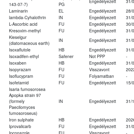
Engedélyezett
31/
143-07-7)
PG
Laminarin
EL
Engedélyezett
28/
lambda-Cyhalothrin
IN
Engedélyezett
31/
L-Ascorbic acid
FU
Engedélyezett
30/
Kresoxim-methyl
FU
Engedélyezett
31/
Kieselgur
IN
Engedélyezett
31/
(diatomaceous earth)
Isoxaflutole
HB
Engedélyezett
31/
Isoxadifen-ethyl
Safener
Not PPP
-
Isoxaben
HB
Engedélyezett
31/
Isopyrazam
FU
Visszavont
202
Isoflucypram
FU
Folyamatban
-
Isofetamid
FU
Engedélyezett
15/
Isaria fumosorosea
Apopka strain 97
(formely
IN
Engedélyezett
31/
Paecilomyces
fumosoroseus)
Iron sulphate
HB
Engedélyezett
202
Iprovalicarb
FU
Engedélyezett
31/
Ipconazole
FU
Visszavont
-