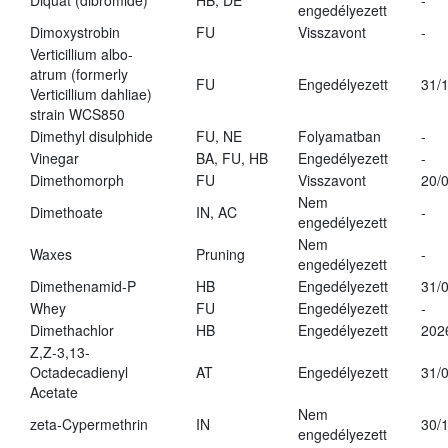
Diquat (dibromide)
HB, DE
-
engedélyezett
Dimoxystrobin
FU
Visszavont
-
Verticillium albo-
atrum (formerly
FU
Engedélyezett
31/
Verticillium dahliae)
strain WCS850
Dimethyl disulphide
FU, NE
Folyamatban
-
Vinegar
BA, FU, HB
Engedélyezett
-
Dimethomorph
FU
Visszavont
20/
Nem
Dimethoate
IN, AC
-
engedélyezett
Nem
Waxes
Pruning
-
engedélyezett
Dimethenamid-P
HB
Engedélyezett
31/
Whey
FU
Engedélyezett
-
Dimethachlor
HB
Engedélyezett
202
Z,Z-3,13-
Octadecadienyl
AT
Engedélyezett
31/
Acetate
Nem
zeta-Cypermethrin
IN
30/
engedélyezett