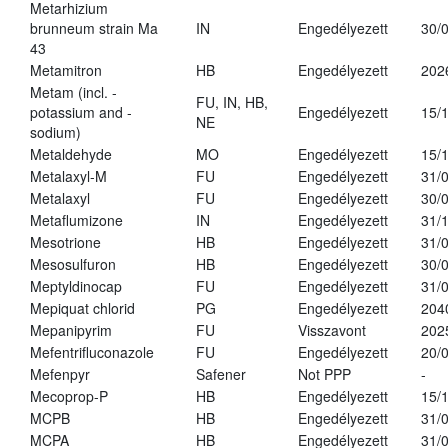
Metarhizium
brunneum strain Ma
IN
Engedélyezett
30/
43
Metamitron
HB
Engedélyezett
202
Metam (incl. -
FU, IN, HB,
potassium and -
Engedélyezett
15/
NE
sodium)
Metaldehyde
MO
Engedélyezett
15/
Metalaxyl-M
FU
Engedélyezett
31/
Metalaxyl
FU
Engedélyezett
30/
Metaflumizone
IN
Engedélyezett
31/
Mesotrione
HB
Engedélyezett
31/
Mesosulfuron
HB
Engedélyezett
30/
Meptyldinocap
FU
Engedélyezett
31/
Mepiquat chlorid
PG
Engedélyezett
204
Mepanipyrim
FU
Visszavont
202
Mefentrifluconazole
FU
Engedélyezett
20/
Mefenpyr
Safener
Not PPP
-
Mecoprop-P
HB
Engedélyezett
15/
MCPB
HB
Engedélyezett
31/
MCPA
HB
Engedélyezett
31/