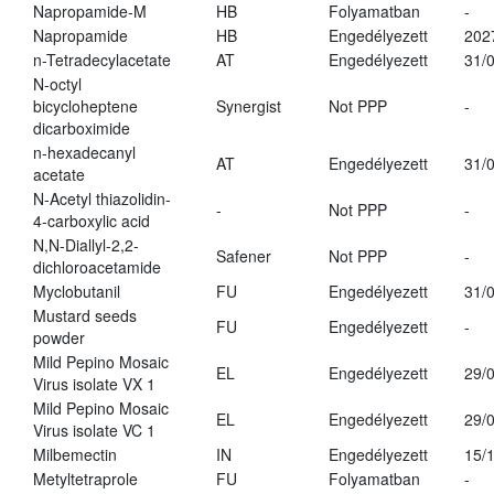
Napropamide-M
HB
Folyamatban
-
Napropamide
HB
Engedélyezett
202
n-Tetradecylacetate
AT
Engedélyezett
31/
N-octyl
bicycloheptene
Synergist
Not PPP
-
dicarboximide
n-hexadecanyl
AT
Engedélyezett
31/
acetate
N-Acetyl thiazolidin-
-
Not PPP
-
4-carboxylic acid
N,N-Diallyl-2,2-
Safener
Not PPP
-
dichloroacetamide
Myclobutanil
FU
Engedélyezett
31/
Mustard seeds
FU
Engedélyezett
-
powder
Mild Pepino Mosaic
EL
Engedélyezett
29/
Virus isolate VX 1
Mild Pepino Mosaic
EL
Engedélyezett
29/
Virus isolate VC 1
Milbemectin
IN
Engedélyezett
15/
Metyltetraprole
FU
Folyamatban
-