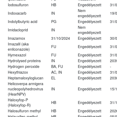
Iodosulfuron
HB
Engedélyezett
31/
Nem
Indoxacarb
IN
19/
engedélyezett
Indolylbutyric acid
PG
Engedélyezett
31/
Nem
Imidacloprid
IN
engedélyezett
Imazamox
31/10/2024
Engedélyezett
30/
Imazalil (aka
FU
Engedélyezett
31/
enilconazole)
Hymexazol
FU
Engedélyezett
31/
Hydrolysed proteins
IN
Engedélyezett
203
Hydrogen peroxide
BA, FU
Engedélyezett
-
Hexythiazox
AC, IN
Engedélyezett
31/
Heptamaloxyloglucan
EL
Engedélyezett
203
Helicoverpa armigera
nucleopolyhedrovirus
IN
Engedélyezett
15/
(HearNPV)
Haloxyfop-P
HB
Engedélyezett
31/
(Haloxyfop-R)
Halosulfuron methyl
HB
Engedélyezett
202
Halauxifen-methyl
HB
Engedélyezett
05/