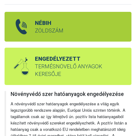
NÉBIH
ZÖLDSZÁM
ENGEDÉLYEZETT
TERMÉSNÖVELŐ ANYAGOK
KERESŐJE
Növényvédő szer hatóanyagok engedélyezése
A növényvédő szer hatóanyagok engedélyezése a világ egyik
legszigorúbb rendszere alapján, Európai Uniós szinten történik. A
tagállamok csak az így létrejövő ún. pozitív lista hatóanyagaiból
készített növényvédő szereket engedélyezhetik. A pozitív listán a
hatóanyag csak a vonatkozó EU rendeletben meghatározott ideig
(általában 7-15 évig) maradhat, utána felül kell vizsgálni. A