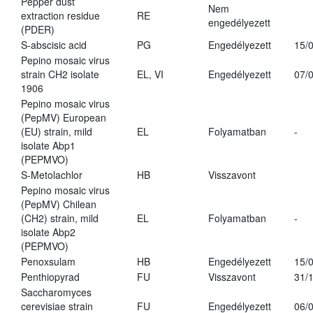
Pepper dust
Nem
extraction residue
RE
engedélyezett
(PDER)
S-abscisic acid
PG
Engedélyezett
15/
Pepino mosaic virus
strain CH2 isolate
EL, VI
Engedélyezett
07/
1906
Pepino mosaic virus
(PepMV) European
(EU) strain, mild
EL
Folyamatban
-
isolate Abp1
(PEPMVO)
S-Metolachlor
HB
Visszavont
Pepino mosaic virus
(PepMV) Chilean
(CH2) strain, mild
EL
Folyamatban
-
isolate Abp2
(PEPMVO)
Penoxsulam
HB
Engedélyezett
15/
Penthiopyrad
FU
Visszavont
31/
Saccharomyces
cerevisiae strain
FU
Engedélyezett
06/