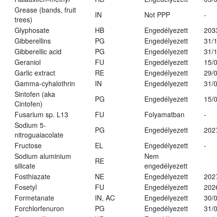
Grease (bands, fruit
IN
Not PPP
-
trees)
Glyphosate
HB
Engedélyezett
203
Gibberellins
PG
Engedélyezett
31/
Gibberellic acid
PG
Engedélyezett
31/
Geraniol
FU
Engedélyezett
15/
Garlic extract
RE
Engedélyezett
29/
Gamma-cyhalothrin
IN
Engedélyezett
31/
Sintofen (aka
PG
Engedélyezett
15/
Cintofen)
Fusarium sp. L13
FU
Folyamatban
-
Sodium 5-
PG
Engedélyezett
202
nitroguaiacolate
Fructose
EL
Engedélyezett
-
Sodium aluminium
Nem
RE
silicate
engedélyezett
Fosthiazate
NE
Engedélyezett
202
Fosetyl
FU
Engedélyezett
202
Formetanate
IN, AC
Engedélyezett
30/
Forchlorfenuron
PG
Engedélyezett
31/