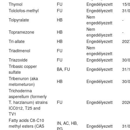
Thymol
FU
Engedélyezett
15/
Tolclofos-methyl
FU
Engedélyezett
31/
Nem
Tolpyralate
HB
-
engedélyezett
Nem
Topramezone
HB
-
engedélyezett
Tri-allate
HB
Engedélyezett
202
Nem
Triadimenol
FU
engedélyezett
Triazoxide
FU
Engedélyezett
30/
Tribasic copper
BA, FU
Engedélyezett
31/
sulfate
Tribenuron (aka
HB
Engedélyezett
30/
metometuron)
Trichoderma
asperellum (formerly
T. harzianum) strains
FU
Engedélyezett
202
ICC012, T25 and
TV1
Fatty acids C8-C10
IN, AC, HB,
methyl esters (CAS
Engedélyezett
31/
PG