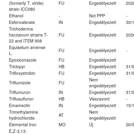
(formerly T. viride)
FU
Engedélyezett
202
strain ICC080
Ethanol
-
Not PPP
-
Esfenvalerate
IN
Engedélyezett
30/
Trichoderma
harzianum strains T-
FU
Engedélyezett
202
22 and ITEM 908
Equisetum arvense
FU
Engedélyezett
-
L.
Epoxiconazole
FU
Engedélyezett
Triclopyr
HB
Engedélyezett
31/
Trifloxystrobin
FU
Engedélyezett
31/
Nem
Triflumizole
FU
engedélyezett
Triflumuron
IN
Engedélyezett
31/
Triflusulfuron
HB
Visszavont
-
Emamectin
IN
Engedélyezett
15/
Trimethylamine
Nem
AT
hydrochloride
engedélyezett
Elemental Iron
MO
Új
26/
E,Z-3,13-