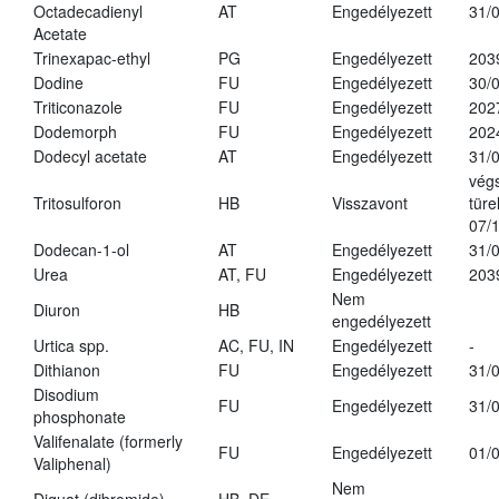
Octadecadienyl
AT
Engedélyezett
31/
Acetate
Trinexapac-ethyl
PG
Engedélyezett
203
Dodine
FU
Engedélyezett
30/
Triticonazole
FU
Engedélyezett
202
Dodemorph
FU
Engedélyezett
202
Dodecyl acetate
AT
Engedélyezett
31/
vég
Tritosulforon
HB
Visszavont
türe
07/
Dodecan-1-ol
AT
Engedélyezett
31/
Urea
AT, FU
Engedélyezett
203
Nem
Diuron
HB
engedélyezett
Urtica spp.
AC, FU, IN
Engedélyezett
-
Dithianon
FU
Engedélyezett
31/
Disodium
FU
Engedélyezett
31/
phosphonate
Valifenalate (formerly
FU
Engedélyezett
01/
Valiphenal)
Nem