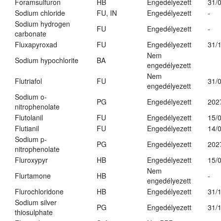
Foramsulfuron
HB
Engedélyezett
31/
Sodium chloride
FU, IN
Engedélyezett
-
Sodium hydrogen
FU
Engedélyezett
-
carbonate
Fluxapyroxad
FU
Engedélyezett
31/
Nem
Sodium hypochlorite
BA
engedélyezett
Nem
Flutriafol
FU
31/
engedélyezett
Sodium o-
PG
Engedélyezett
202
nitrophenolate
Flutolanil
FU
Engedélyezett
15/
Flutianil
FU
Engedélyezett
14/
Sodium p-
PG
Engedélyezett
202
nitrophenolate
Fluroxypyr
HB
Engedélyezett
15/
Nem
Flurtamone
HB
-
engedélyezett
Flurochloridone
HB
Engedélyezett
31/
Sodium silver
PG
Engedélyezett
31/
thiosulphate