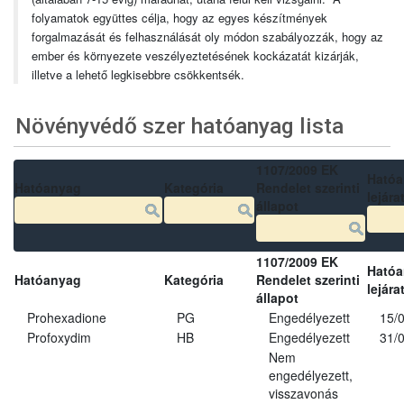
folyamatok együttes célja, hogy az egyes készítmények
forgalmazását és felhasználását oly módon szabályozzák, hogy az
ember és környezete veszélyeztetésének kockázatát kizárják,
illetve a lehető legkisebbre csökkentsék.
Növényvédő szer hatóanyag lista
1107/2009 EK
Ható
Hatóanyag
Kategória
Rendelet szerinti
lejára
állapot
1107/2009 EK
Ható
Hatóanyag
Kategória
Rendelet szerinti
lejára
állapot
Prohexadione
PG
Engedélyezett
15/
Profoxydim
HB
Engedélyezett
31/
Nem
engedélyezett,
visszavonás