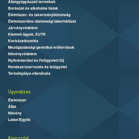
Állatgyógyászati termékek
Borászat és alkoholos italok
Élelmiszer- és takarmánybiztonság
Élelmiszerlánc-biztonsági laborhálózat
Járványvédelem
Kiemelt ügyek, EUTR
Kockázatkezelés
Mezőgazdasági genetikai erőforrások
Növényvédelem
Nyilvántartási és Felügyeleti Díj
Rendszerszervezés és felügyelet
Termékpálya-ellenőrzés
Ügyintézés
Élelmiszer
Állat
Növény
Labor/Egyéb
Kapcsolat