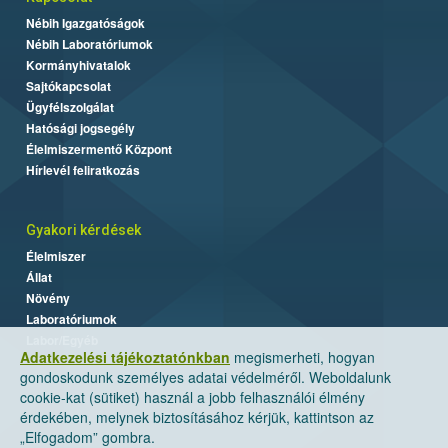
Nébih Igazgatóságok
Nébih Laboratóriumok
Kormányhivatalok
Sajtókapcsolat
Ügyfélszolgálat
Hatósági jogsegély
Élelmiszermentő Központ
Hírlevél feliratkozás
Gyakori kérdések
Élelmiszer
Állat
Növény
Laboratóriumok
Labor/Egyéb
Adatkezelési tájékoztatónkban
megismerheti, hogyan
gondoskodunk személyes adatai védelméről. Weboldalunk
cookie-kat (sütiket) használ a jobb felhasználói élmény
érdekében, melynek biztosításához kérjük, kattintson az
„Elfogadom” gombra.