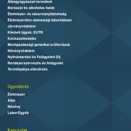
Állatgyógyászati termékek
Borászat és alkoholos italok
Élelmiszer- és takarmánybiztonság
Élelmiszerlánc-biztonsági laborhálózat
Járványvédelem
Kiemelt ügyek, EUTR
Kockázatkezelés
Mezőgazdasági genetikai erőforrások
Növényvédelem
Nyilvántartási és Felügyeleti Díj
Rendszerszervezés és felügyelet
Termékpálya-ellenőrzés
Ügyintézés
Élelmiszer
Állat
Növény
Labor/Egyéb
Kapcsolat