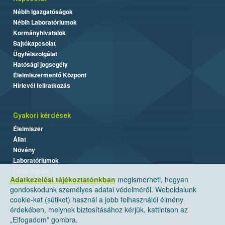
Nébih Igazgatóságok
Nébih Laboratóriumok
Kormányhivatalok
Sajtókapcsolat
Ügyfélszolgálat
Hatósági jogsegély
Élelmiszermentő Központ
Hírlevél feliratkozás
Gyakori kérdések
Élelmiszer
Állat
Növény
Laboratóriumok
Labor/Egyéb
Adatkezelési tájékoztatónkban
megismerheti, hogyan
gondoskodunk személyes adatai védelméről. Weboldalunk
cookie-kat (sütiket) használ a jobb felhasználói élmény
érdekében, melynek biztosításához kérjük, kattintson az
„Elfogadom” gombra.