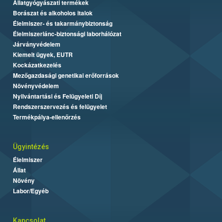
Állatgyógyászati termékek
Borászat és alkoholos italok
Élelmiszer- és takarmánybiztonság
Élelmiszerlánc-biztonsági laborhálózat
Járványvédelem
Kiemelt ügyek, EUTR
Kockázatkezelés
Mezőgazdasági genetikai erőforrások
Növényvédelem
Nyilvántartási és Felügyeleti Díj
Rendszerszervezés és felügyelet
Termékpálya-ellenőrzés
Ügyintézés
Élelmiszer
Állat
Növény
Labor/Egyéb
Kapcsolat