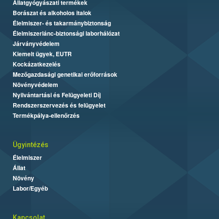
Állatgyógyászati termékek
Borászat és alkoholos italok
Élelmiszer- és takarmánybiztonság
Élelmiszerlánc-biztonsági laborhálózat
Járványvédelem
Kiemelt ügyek, EUTR
Kockázatkezelés
Mezőgazdasági genetikai erőforrások
Növényvédelem
Nyilvántartási és Felügyeleti Díj
Rendszerszervezés és felügyelet
Termékpálya-ellenőrzés
Ügyintézés
Élelmiszer
Állat
Növény
Labor/Egyéb
Kapcsolat