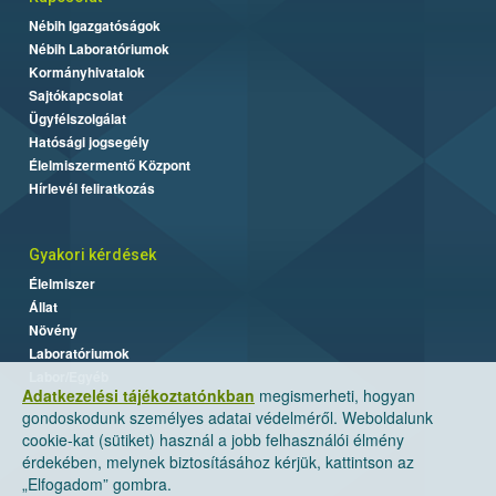
Nébih Igazgatóságok
Nébih Laboratóriumok
Kormányhivatalok
Sajtókapcsolat
Ügyfélszolgálat
Hatósági jogsegély
Élelmiszermentő Központ
Hírlevél feliratkozás
Gyakori kérdések
Élelmiszer
Állat
Növény
Laboratóriumok
Labor/Egyéb
Adatkezelési tájékoztatónkban
megismerheti, hogyan
gondoskodunk személyes adatai védelméről. Weboldalunk
cookie-kat (sütiket) használ a jobb felhasználói élmény
érdekében, melynek biztosításához kérjük, kattintson az
„Elfogadom” gombra.