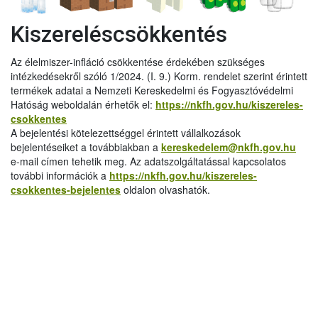
Kiszereléscsökkentés
Az élelmiszer-infláció csökkentése érdekében szükséges
intézkedésekről szóló 1/2024. (I. 9.) Korm. rendelet szerint érintett
termékek adatai a Nemzeti Kereskedelmi és Fogyasztóvédelmi
Hatóság weboldalán érhetők el:
https://nkfh.gov.hu/kiszereles-
csokkentes
A bejelentési kötelezettséggel érintett vállalkozások
bejelentéseiket a továbbiakban a
kereskedelem@nkfh.gov.hu
e-mail címen tehetik meg. Az adatszolgáltatással kapcsolatos
további információk a
https://nkfh.gov.hu/kiszereles-
csokkentes-bejelentes
oldalon olvashatók.