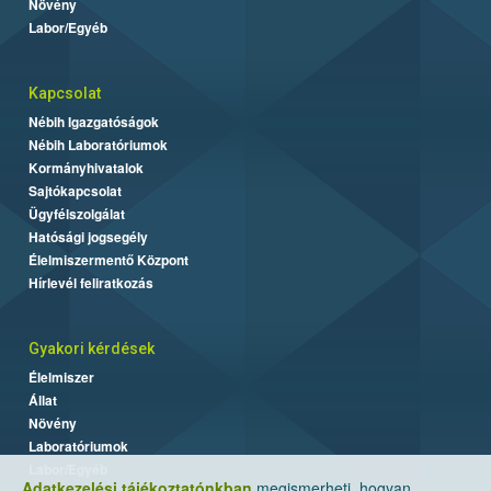
Növény
Labor/Egyéb
Kapcsolat
Nébih Igazgatóságok
Nébih Laboratóriumok
Kormányhivatalok
Sajtókapcsolat
Ügyfélszolgálat
Hatósági jogsegély
Élelmiszermentő Központ
Hírlevél feliratkozás
Gyakori kérdések
Élelmiszer
Állat
Növény
Laboratóriumok
Labor/Egyéb
Adatkezelési tájékoztatónkban
megismerheti, hogyan