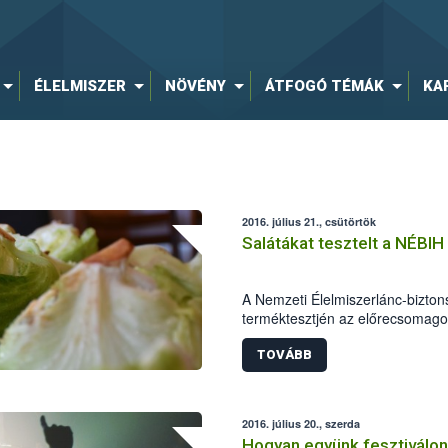
ÉLELMISZER
NÖVÉNY
ÁTFOGÓ TÉMÁK
KA
2016. július 21., csütörtök
Salátákat tesztelt a NÉBIH
A Nemzeti Élelmiszerlánc-bizton
terméktesztjén az előrecsomagol
összetevőjét, a jégsalátákat viz
terméket ellenőrzött a hatóság. 
TOVÁBB
valamennyi megfelelő volt. Jelöl
salátakeverék esetében szabnak k
szakemberek, a jégsalátáknál p
2016. július 20., szerda
használata okán indul hatósági e
Hogyan együnk fesztiválon