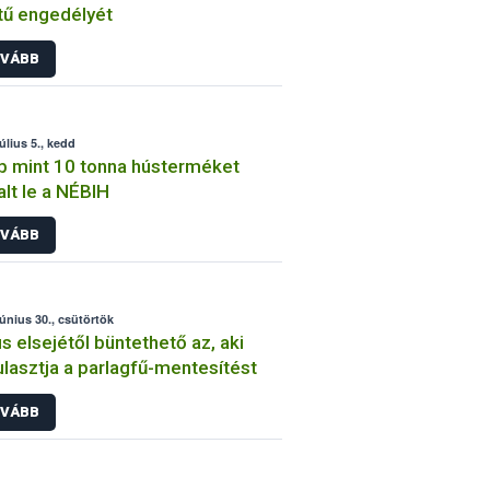
tű engedélyét
VÁBB
úlius 5., kedd
 mint 10 tonna hústerméket
alt le a NÉBIH
VÁBB
június 30., csütörtök
us elsejétől büntethető az, aki
lasztja a parlagfű-mentesítést
VÁBB