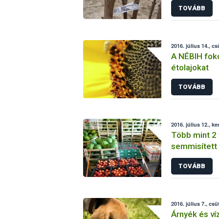
TOVÁBB
2016. július 14., c
A NÉBIH foko
étolajokat
TOVÁBB
2016. július 12., k
Több mint 2
semmisített
budapesti n
TOVÁBB
2016. július 7., csü
Árnyék és víz