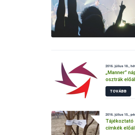
2016. július 18., hé
„Manner” nápo
osztrák előál
(szezámmag)
TOVÁBB
2016. július 15., p
Tájékoztató 
címkék előáll