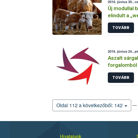
2016. június 30., c
Új modullal 
elindult a „
TOVÁBB
2016. június 24., p
Aszalt sárgab
forgalomból
TOVÁBB
— 
Oldal 112 a következőből: 142
Hivatalunk