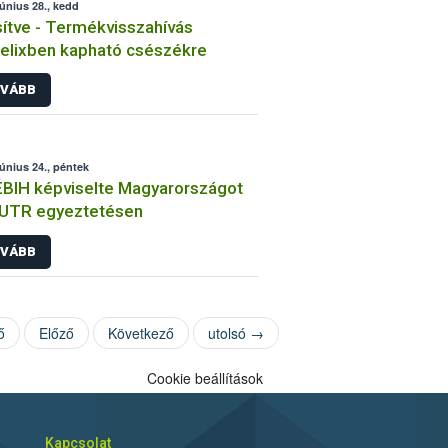
június 28., kedd
sítve - Termékvisszahívás
lixben kapható csészékre
VÁBB
június 24., péntek
BIH képviselte Magyarországot
EUTR egyeztetésen
VÁBB
ő
Előző
Következő
utolsó →
Cookie beállítások
Kapcsolat