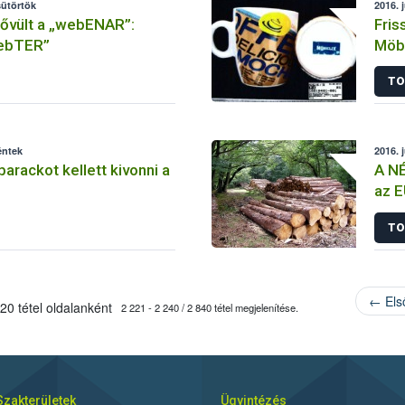
sütörtök
2016. 
bővült a „webENAR”:
Fris
webTER”
Möbe
TO
éntek
2016. 
arackot kellett kivonni a
A NÉ
az 
TO
← Els
20 tétel oldalanként
2 221 - 2 240 / 2 840 tétel megjelenítése.
Szakterületek
Ügyintézés