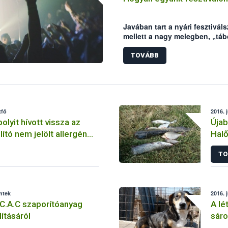
Javában tart a nyári fesztivá
mellett a nagy melegben, „tá
előfordulhatnak élelmiszer e
elronthatják a fesztiválhangul
TOVÁBB
biztonsági Hivatal (NÉBIH) né
hogy a fesztiválozás valóban 
tfő
2016. 
lyit hívott vissza az
Újab
lító nem jelölt allergén
Halő
 miatt
TO
éntek
2016. 
C.A.C szaporítóanyag
A lé
ításáról
sáro
Kuty