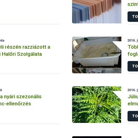
szin
TO
rda
2016. j
i részén razziázott a
Több
 Halőri Szolgálata
fogl
TO
fő
2016. 
a nyári szezonális
Júli
nc-ellenőrzés
elmu
TO