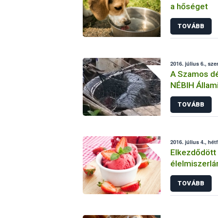
a hőséget
TOVÁBB
2016. július 6., sze
A Szamos dél
NÉBIH Állami
TOVÁBB
2016. július 4., hét
Elkezdődött 
élelmiszerlá
TOVÁBB