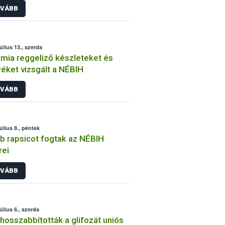
VÁBB
tséget
úlius 13., szerda
mia reggeliző készleteket és
éket vizsgált a NÉBIH
VÁBB
úlius 8., péntek
b rapsicot fogtak az NÉBIH
rei
VÁBB
úlius 6., szerda
osszabbították a glifozát uniós