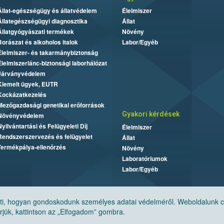
Állat-egészségügy és állatvédelem
Élelmiszer
Állategészségügyi diagnosztika
Állat
Állatgyógyászati termékek
Növény
Borászat és alkoholos italok
Labor/Egyéb
Élelmiszer- és takarmánybiztonság
Élelmiszerlánc-biztonsági laborhálózat
Járványvédelem
Kiemelt ügyek, EUTR
Kockázatkezelés
Mezőgazdasági genetikai erőforrások
Gyakori kérdések
Növényvédelem
Nyilvántartási és Felügyeleti Díj
Élelmiszer
Rendszerszervezés és felügyelet
Állat
Termékpálya-ellenőrzés
Növény
Laboratóriumok
Labor/Egyéb
, hogyan gondoskodunk személyes adatai védelméről. Weboldalunk cook
jük, kattintson az „Elfogadom” gombra.