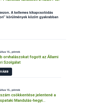
lszezon. A kellemes kikapcsolódás
bori” körülmények között gyakrabban
redetű megbetegedések, amik
atot. A Nemzeti Élelmiszerlánc-
hány tanáccsal segíteni szeretne,
a kikapcsolódásról szólhasson.
július 15., péntek
b orvhalászokat fogott az Állami
ri Szolgálat
VÁBB
július 15., péntek
tszám csökkentése jelentené a
spataki Mandulás-hegyi
aotthon számára a legnagyobb