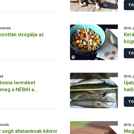
TO
segí
sütörtök
2016. j
zottan vizsgálja az
Kerá
bögr
TO
edd
2016. j
 tonna terméket
Újab
 meg a NÉBIH a
halő
agybanin
TO
törtök
2016. j
 segít állatainknak kibírni
Megh