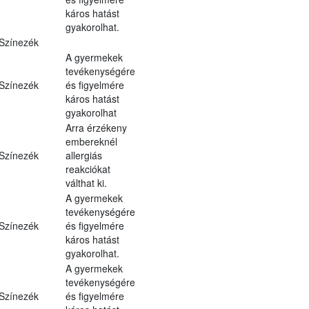
káros hatást
gyakorolhat.
Színezék
A gyermekek
tevékenységére
Színezék
és figyelmére
káros hatást
gyakorolhat
Arra érzékeny
embereknél
Színezék
allergiás
reakciókat
válthat ki.
A gyermekek
tevékenységére
Színezék
és figyelmére
káros hatást
gyakorolhat.
A gyermekek
tevékenységére
Színezék
és figyelmére