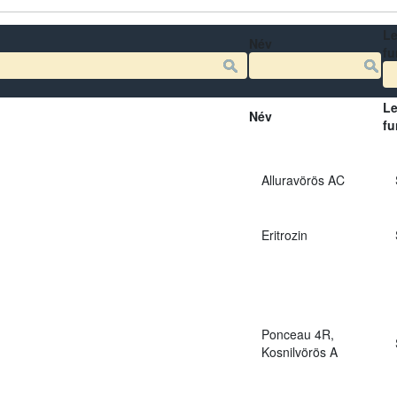
Le
Név
fu
Le
Név
fu
Alluravörös AC
Eritrozin
Ponceau 4R,
Kosnilvörös A