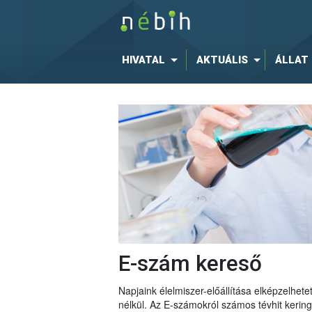
HIVATAL
AKTUÁLIS
ÁLLAT
E-szám kereső
Napjaink élelmiszer-előállítása elképzelhe
nélkül. Az E-számokról számos tévhit keri