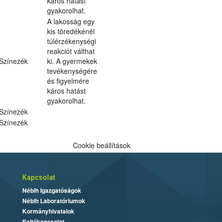
káros hatást
gyakorolhat.
A lakosság egy
kis töredékénél
túlérzékenységi
reakciót válthat
Színezék
ki. A gyermekek
tevékenységére
és figyelmére
káros hatást
gyakorolhat.
Színezék
Színezék
Cookie beállítások
Kapcsolat
Nébih Igazgatóságok
Nébih Laboratóriumok
Kormányhivatalok
Sajtókapcsolat