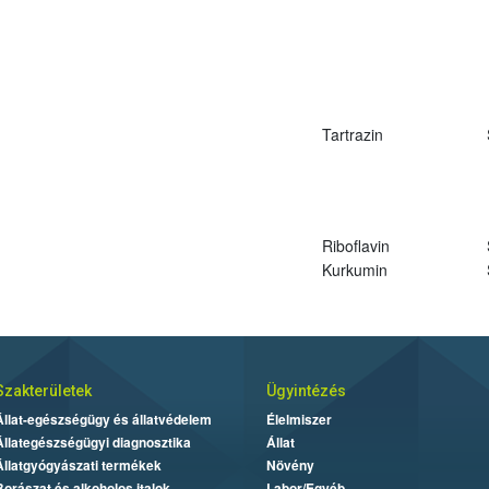
Tartrazin
Riboflavin
Kurkumin
Szakterületek
Ügyintézés
Állat-egészségügy és állatvédelem
Élelmiszer
Állategészségügyi diagnosztika
Állat
Állatgyógyászati termékek
Növény
Borászat és alkoholos italok
Labor/Egyéb