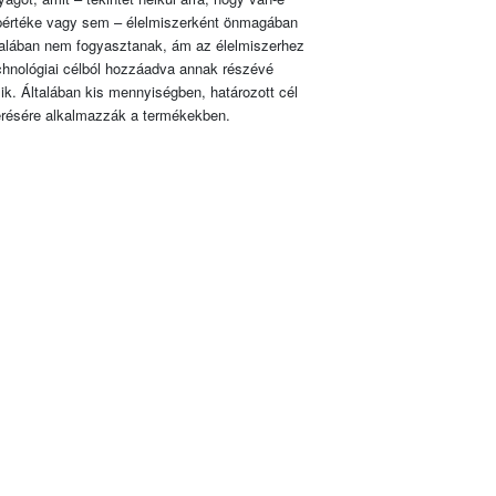
pértéke vagy sem – élelmiszerként önmagában
talában nem fogyasztanak, ám az élelmiszerhez
chnológiai célból hozzáadva annak részévé
lik. Általában kis mennyiségben, határozott cél
érésére alkalmazzák a termékekben.