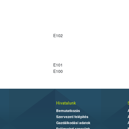
E102
E101
E100
Hivatalunk
Bemutatkozás
Szervezeti felépítés
Gazdálkodási adatok
Felügyeleti szervünk