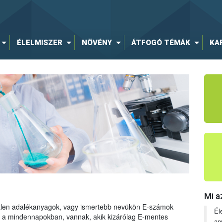
ÉLELMISZER
NÖVÉNY
ÁTFOGÓ TÉMÁK
KA
Mi a
tetlen adalékanyagok, vagy ismertebb nevükön E-számok
Él
ng a mindennapokban, vannak, akik kizárólag E-mentes
an