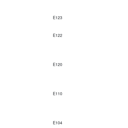
E123
E122
E120
E110
E104