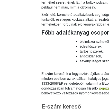
terméket szeretnének látni a boltok polcai
például nem más, mint a citromsav.
Szűrhető, kereshető adatbázisunk segítsé
funkcióit, esetleges kockázataikat, a részlet
termékekben fordulnak elő leggyakrabban és
Főbb adalékanyag csopo
élelmiszer-színezé
édesítőszerek,
tartósítószerek,
antioxidánsok,
savanyúságot szab
E-szám keresőnk a fogyasztók tájékoztatásár
minden esetben az aktuálisan hatályos jog
1333/2008/EK rendeletéből, valamint a Bizo
gondozásában folyamatosan frissülő
jogsz
bekövetkező változások nyomonkövetésébe
E-szám kereső