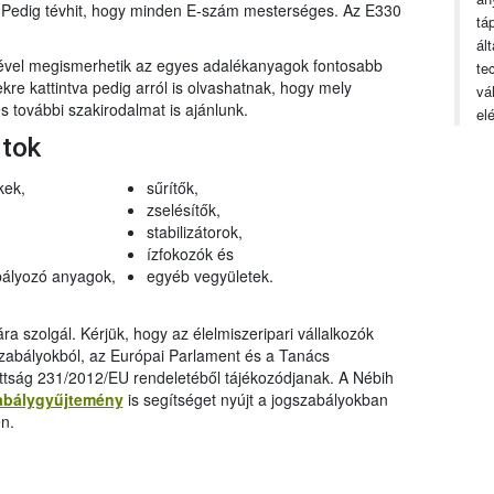
n. Pedig tévhit, hogy minden E-szám mesterséges. Az E330
tá
ál
gével megismerhetik az egyes adalékanyagok fontosabb
te
ekre kattintva pedig arról is olvashatnak, hogy mely
vá
 további szakirodalmat is ajánlunk.
el
rtok
kek,
sűrítők,
zselésítők,
stabilizátorok,
ízfokozók és
ályozó anyagok,
egyéb vegyületek.
a szolgál. Kérjük, hogy az élelmiszeripari vállalkozók
szabályokból, az Európai Parlament és a Tanács
ttság 231/2012/EU rendeletéből tájékozódjanak. A Nébih
abálygyűjtemény
is segítséget nyújt a jogszabályokban
n.