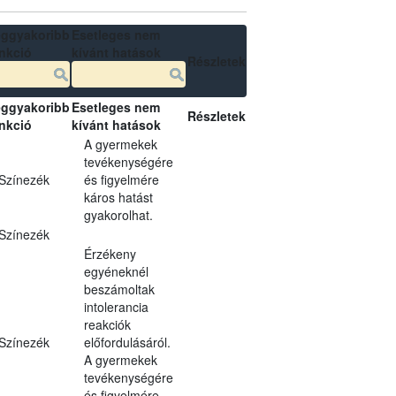
ggyakoribb
Esetleges nem
nkció
kívánt hatások
Részletek
ggyakoribb
Esetleges nem
Részletek
nkció
kívánt hatások
A gyermekek
tevékenységére
Színezék
és figyelmére
káros hatást
gyakorolhat.
Színezék
Érzékeny
egyéneknél
beszámoltak
intolerancia
reakciók
Színezék
előfordulásáról.
A gyermekek
tevékenységére
és figyelmére