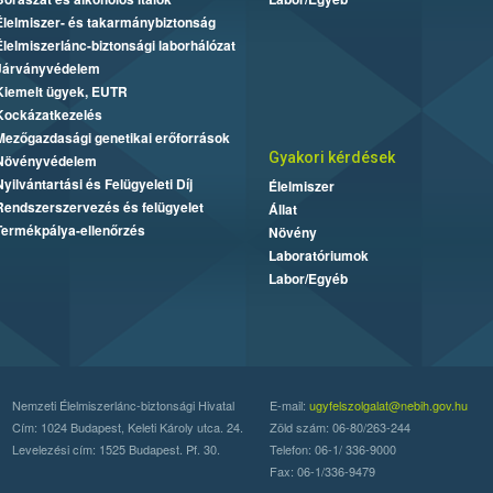
Élelmiszer- és takarmánybiztonság
Élelmiszerlánc-biztonsági laborhálózat
Járványvédelem
Kiemelt ügyek, EUTR
Kockázatkezelés
Mezőgazdasági genetikai erőforrások
Gyakori kérdések
Növényvédelem
Nyilvántartási és Felügyeleti Díj
Élelmiszer
Rendszerszervezés és felügyelet
Állat
Termékpálya-ellenőrzés
Növény
Laboratóriumok
Labor/Egyéb
Nemzeti Élelmiszerlánc-biztonsági Hivatal
E-mail:
ugyfelszolgalat@nebih.gov.hu
Cím: 1024 Budapest, Keleti Károly utca. 24.
Zöld szám: 06-80/263-244
Levelezési cím: 1525 Budapest. Pf. 30.
Telefon: 06-1/ 336-9000
Fax: 06-1/336-9479