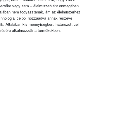
pértéke vagy sem – élelmiszerként önmagában
talában nem fogyasztanak, ám az élelmiszerhez
chnológiai célból hozzáadva annak részévé
lik. Általában kis mennyiségben, határozott cél
érésére alkalmazzák a termékekben.