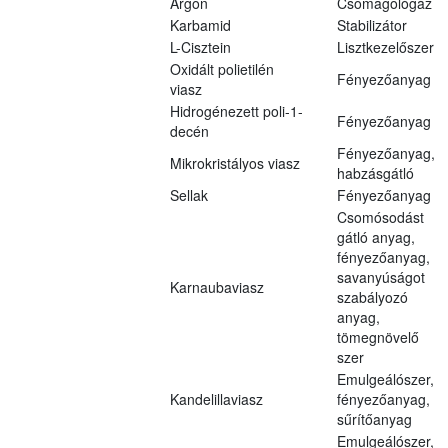
Argon
Csomagológáz
Karbamid
Stabilizátor
L-Cisztein
Lisztkezelőszer
Oxidált polietilén
Fényezőanyag
viasz
Hidrogénezett poli-1-
Fényezőanyag
decén
Fényezőanyag,
Mikrokristályos viasz
habzásgátló
Sellak
Fényezőanyag
Csomósodást
gátló anyag,
fényezőanyag,
savanyúságot
Karnaubaviasz
szabályozó
anyag,
tömegnövelő
szer
Emulgeálószer,
Kandelillaviasz
fényezőanyag,
sűrítőanyag
Emulgeálószer,