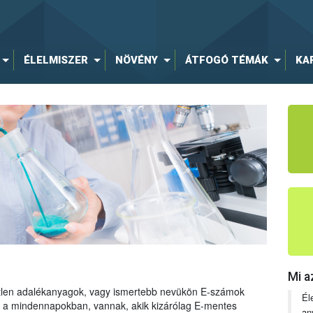
ÉLELMISZER
NÖVÉNY
ÁTFOGÓ TÉMÁK
KA
Mi a
tetlen adalékanyagok, vagy ismertebb nevükön E-számok
Él
ng a mindennapokban, vannak, akik kizárólag E-mentes
an