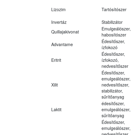
Lizozim
Tartósítószer
Invertáz
Stabilizátor
Emulgeálószer,
Quillajakivonat
habosítószer
Édesítőszer,
Advantame
ízfokozó
Édesítőszer,
Eritrit
ízfokozó,
nedvesítőszer
Édesítőszer,
emulgeálószer,
Xilit
nedvesítőszer,
stabilizátor,
sűrítőanyag
édesítőszer,
Laktit
emulgeálószer,
sűrítőanyag
Édesítőszer,
emulgeálószer,
nedvesítőszer,