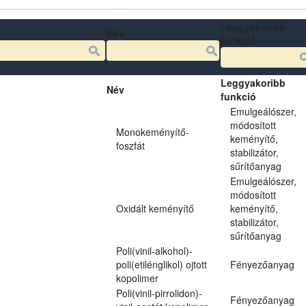
Leggyakoribb
Név
funkció
Leggyakoribb
Név
funkció
Emulgeálószer,
módosított
Monokeményítő-
keményítő,
foszfát
stabilizátor,
sűrítőanyag
Emulgeálószer,
módosított
Oxidált keményítő
keményítő,
stabilizátor,
sűrítőanyag
Poli(vinil-alkohol)-
poli(etilénglikol) ojtott
Fényezőanyag
kopolimer
Poli(vinil-pirrolidon)-
Fényezőanyag