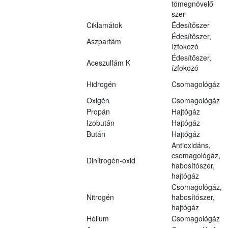
tömegnövelő
szer
Ciklamátok
Édesítőszer
Édesítőszer,
Aszpartám
ízfokozó
Édesítőszer,
Aceszulfám K
ízfokozó
Hidrogén
Csomagológáz
Oxigén
Csomagológáz
Propán
Hajtógáz
Izobután
Hajtógáz
Bután
Hajtógáz
Antioxidáns,
csomagológáz,
Dinitrogén-oxid
habosítószer,
hajtógáz
Csomagológáz,
Nitrogén
habosítószer,
hajtógáz
Hélium
Csomagológáz