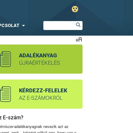
PCSOLAT
ADALÉKANYAG
ÚJRAÉRTÉKELÉS
KÉRDEZZ-FELELEK
AZ E-SZÁMOKRÓL
z E-szám?
elmiszer-adalékanyagnak nevezik azt az
yagot, amit – tekintet nélkül arra, hogy van-e