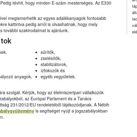
n. Pedig tévhit, hogy minden E-szám mesterséges. Az E330
tá
ál
gével megismerhetik az egyes adalékanyagok fontosabb
te
ekre kattintva pedig arról is olvashatnak, hogy mely
vá
 további szakirodalmat is ajánlunk.
el
rtok
kek,
sűrítők,
zselésítők,
stabilizátorok,
ízfokozók és
ályozó anyagok,
egyéb vegyületek.
a szolgál. Kérjük, hogy az élelmiszeripari vállalkozók
szabályokból, az Európai Parlament és a Tanács
ttság 231/2012/EU rendeletéből tájékozódjanak. A Nébih
abálygyűjtemény
is segítséget nyújt a jogszabályokban
n.