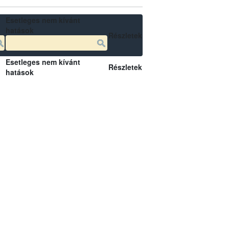
Esetleges nem kívánt
hatások
Részletek
Esetleges nem kívánt
Részletek
hatások