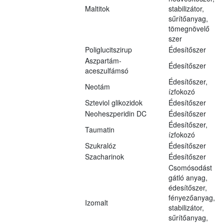
Maltitok
stabilizátor,
sűrítőanyag,
tömegnövelő
szer
Poliglucitszirup
Édesítőszer
Aszpartám-
Édesítőszer
aceszulfámsó
Édesítőszer,
Neotám
ízfokozó
Szteviol glikozidok
Édesítőszer
Neoheszperidin DC
Édesítőszer
Édesítőszer,
Taumatin
ízfokozó
Szukralóz
Édesítőszer
Szacharinok
Édesítőszer
Csomósodást
gátló anyag,
édesítőszer,
fényezőanyag,
Izomalt
stabilizátor,
sűrítőanyag,