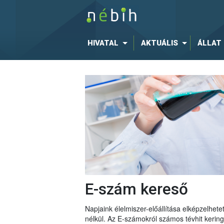
HIVATAL
AKTUÁLIS
ÁLLAT
E-szám kereső
Napjaink élelmiszer-előállítása elképzelhe
nélkül. Az E-számokról számos tévhit keri