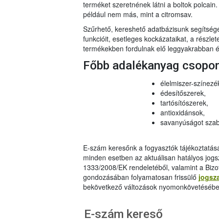
terméket szeretnének látni a boltok polcai
például nem más, mint a citromsav.
Szűrhető, kereshető adatbázisunk segítsé
funkcióit, esetleges kockázataikat, a részlet
termékekben fordulnak elő leggyakrabban és
Főbb adalékanyag csopo
élelmiszer-színezé
édesítőszerek,
tartósítószerek,
antioxidánsok,
savanyúságot szab
E-szám keresőnk a fogyasztók tájékoztatásár
minden esetben az aktuálisan hatályos jog
1333/2008/EK rendeletéből, valamint a Bizo
gondozásában folyamatosan frissülő
jogsz
bekövetkező változások nyomonkövetésébe
E-szám kereső