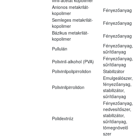
vinil-acetát kopolimer
Anionos metakrilát-
Fényezőanyag
kopolimer
Semleges metakrilát-
Fényezőanyag
kopolimer
Bázikus metakrilát-
Fényezőanyag
kopolimer
Fényezőanyag,
Pullulán
sűrítőanyag
Fényezőanyag,
Polivinil-alkohol (PVA)
sűrítőanyag
Polivinilpolipirrolidon
Stabilizátor
Emulgeálószer,
fényezőanyag,
Polivinilpirrolidon
stabilizátor,
sűrítőanyag
Fényezőanyag,
nedvesítőszer,
stabilizátor,
Polidextróz
sűrítőanyag,
tömegnövelő
szer