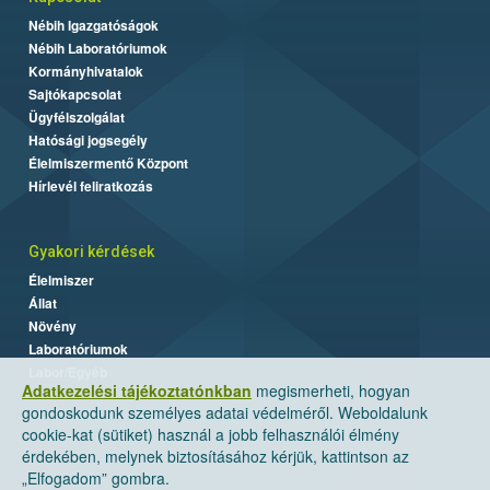
Nébih Igazgatóságok
Nébih Laboratóriumok
Kormányhivatalok
Sajtókapcsolat
Ügyfélszolgálat
Hatósági jogsegély
Élelmiszermentő Központ
Hírlevél feliratkozás
Gyakori kérdések
Élelmiszer
Állat
Növény
Laboratóriumok
Labor/Egyéb
Adatkezelési tájékoztatónkban
megismerheti, hogyan
gondoskodunk személyes adatai védelméről. Weboldalunk
cookie-kat (sütiket) használ a jobb felhasználói élmény
érdekében, melynek biztosításához kérjük, kattintson az
„Elfogadom” gombra.