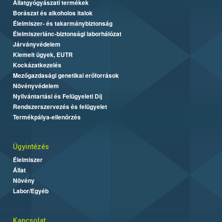
Állatgyógyászati termékek
Borászat és alkoholos italok
Élelmiszer- és takarmánybiztonság
Élelmiszerlánc-biztonsági laborhálózat
Járványvédelem
Kiemelt ügyek, EUTR
Kockázatkezelés
Mezőgazdasági genetikai erőforrások
Növényvédelem
Nyilvántartási és Felügyeleti Díj
Rendszerszervezés és felügyelet
Termékpálya-ellenőrzés
Ügyintézés
Élelmiszer
Állat
Növény
Labor/Egyéb
Kapcsolat