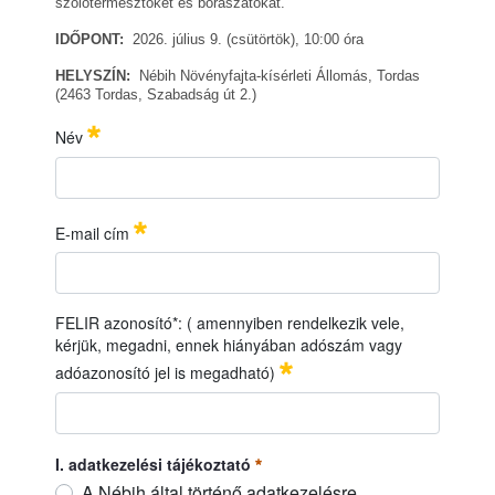
szőlőtermesztőket és borászatokat.
IDŐPONT:
2026. július 9. (csütörtök), 10:00 óra
HELYSZÍN:
Nébih Növényfajta-kísérleti Állomás, Tordas
(2463 Tordas, Szabadság út 2.)
A Nemzeti Élelmiszerlánc-biztonsági Hivatal Mezőgazdasági Genetika
Név
IDŐPONT:
2026. július 9. (csütörtök), 10:00 óra
HELYSZÍN:
Nébih Növényfajta-kísérleti Állomás, Tordas (2463 Tord
Név
Szükséges
E-mail cím
E-mail cím
Szükséges
FELIR azonosító*: ( amennyiben rendelkezik vele,
kérjük, megadni, ennek hiányában adószám vagy
adóazonosító jel is megadható)
FELIR azonosító*: ( amennyiben rendelkezik vele, kérjük, me
I. adatkezelési tájékoztató
A Nébih által történő adatkezelésre