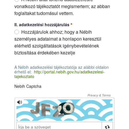
vonatkozó tájékoztatót megismertem; az abban
foglaltakat tudomásul vettem.
I. adatkezelési tájékoztató
Szükséges
II. adatkezelési hozzájárulás
Hozzájárulok ahhoz; hogy a Nébih
személyes adataimat a honlapon keresztül
elérhető szolgáltatások igénybevételének
biztosítása érdekében kezelje
II. adatkezelési hozzájárulás
Szükséges
A Nébih adatkezelési tájékoztatója az alábbi oldalon
érhető el:
http://portal.nebih.gov.hu/adatkezelesi-
tajekoztato
A Nébih adatkezelési tájékoztatója az alábbi oldalon érhető el
Nebih Captcha