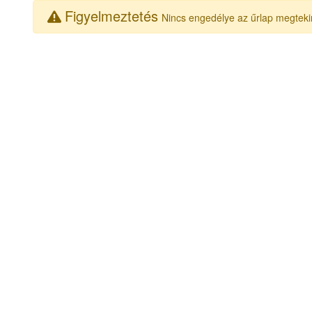
Figyelmeztetés
Nincs engedélye az űrlap megteki