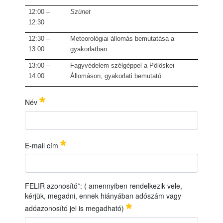
12:00 –
Szünet
12:30
12:30 –
Meteorológiai állomás bemutatása a
13:00
gyakorlatban
13:00 –
Fagyvédelem szélgéppel a Pölöskei
14:00
Állomáson, gyakorlati bemutató
Név
A Nemzeti
Élelmiszerlánc
-biztonsági Hivatal Mezőgazdasági Geneti
IDŐ
PONT:
2026.04.28. (kedd), 10:00
óra
Név
Szükséges
HELYSZÍN:
8929 Pölöske, Aliz major (Zalaszentm
E-mail cím
(GPS: 46.747094665324816, 16.90406650745
REGISZTRÁCIÓ
:
9:30
órátó
l
E-mail cím
Szükséges
FELIR azonosító*: ( amennyiben rendelkezik vele,
PROGRAM:
A fagyvédelem fontossága a termesztésben
kérjük, megadni, ennek hiányában adószám vagy
10:00 – 10:30
Fagyvédelem jelentősége, fagykárok hatása a Pölösk
adóazonosító jel is megadható)
10:
30
–
11:00
Fagyvédelmi eljáráso
k (Dr. Szani Zsolt)