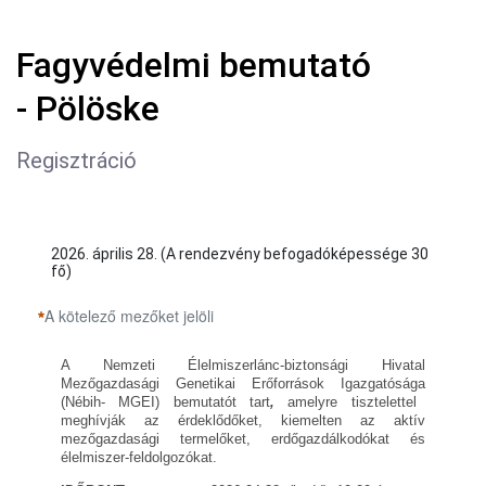
Fagyvédelmi bemutató
- Pölöske
Regisztráció
2026. április 28. (A rendezvény befogadóképessége 30
fő)
A kötelező mezőket jelöli
A Nemzeti
Élelmiszerlánc
-biztonsági Hivatal
Mezőgazdasági Genetikai Erőforrások Igazgat
ósága
(Nébih- MGEI) bemutat
ó
t tart
,
amelyre tisztelettel
meghívják az érdeklődőket, kiemelten az aktív
mezőgazdasági termelőket,
erdőgazdálkodókat
é
s
élelmiszer
-feldolgoz
ó
kat.