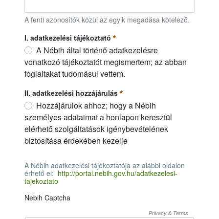
11:00
– 11:30
A várható fagy megbízható előrejelzése meteorológ
FELIR azonosító*: ( amennyiben rendelkezik vele, kérjük, me
A fenti azonosítók közül az egyik megadása kötelező.
11:30
– 12:00
A cseresznye fagyvédelmi kérdései (M. Deák Szilvi
I. adatkezelési tájékoztató
12:00 – 12:30
Szünet
A Nébih által történő adatkezelésre
vonatkozó tájékoztatót megismertem; az abban
12:30 – 13:00
Meteorológiai állomás bemutatása a gyakorlatban
foglaltakat tudomásul vettem.
13:00 – 14:00
Fagyvédelem szélgéppel a Pölöskei Állomáson, gya
I. adatkezelési tájékoztató
Szükséges
II. adatkezelési hozzájárulás
Hozzájárulok ahhoz; hogy a Nébih
személyes adataimat a honlapon keresztül
elérhető szolgáltatások igénybevételének
biztosítása érdekében kezelje
II. adatkezelési hozzájárulás
Szükséges
A Nébih adatkezelési tájékoztatója az alábbi oldalon
érhető el:
http://portal.nebih.gov.hu/adatkezelesi-
tajekoztato
A Nébih adatkezelési tájékoztatója az alábbi oldalon érhető el
Nebih Captcha