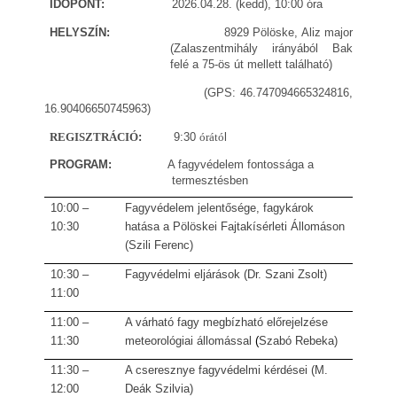
IDŐ
PONT:
2026.04.28. (kedd), 10:00
óra
HELYSZÍN:
8929 Pölöske, Aliz major
(Zalaszentmihály irányából Bak
felé a 75-ös út mellett található)
(GPS: 46.747094665324816,
16.90406650745963)
REGISZTRÁCIÓ
:
9:30
órátó
l
PROGRAM:
A fagyvédelem fontossága a
termesztésben
10:00 –
Fagyvédelem jelentősége, fagykárok
10:30
hatása a Pölöskei Fajtakísérleti Állomáson
(Szili Ferenc)
10:
30
–
Fagyvédelmi eljáráso
k (Dr. Szani Zsolt)
11:00
11:00
–
A várható fagy megbízható előrejelzése
11:30
meteorológiai állomással
(
Szabó Rebeka
)
11:30
–
A cseresznye fagyvédelmi kérdései (M.
12:00
Deák Szilvia)