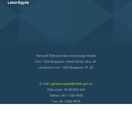
Labor/Egyéb
Nemzeti Élelmiszerlánc-biztonsági Hivatal
Cím: 1024 Budapest, Keleti Károly utca. 24.
Levelezési cím: 1525 Budapest. Pf. 30.
E-mail:
ugyfelszolgalat@nebih.gov.hu
Zöld szám: 06-80/263-244
Telefon: 06-1/ 336-9000
Fax: 06-1/336-9479