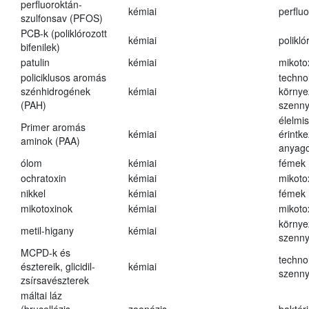
perfluoroktán-
kémiai
perfluo
szulfonsav (PFOS)
PCB-k (poliklórozott
kémiai
polikló
bifenilek)
patulin
kémiai
mikoto
policiklusos aromás
techno
szénhidrogének
kémiai
környe
(PAH)
szenn
élelmi
Primer aromás
kémiai
érintk
aminok (PAA)
anyago
ólom
kémiai
fémek
ochratoxin
kémiai
mikoto
nikkel
kémiai
fémek
mikotoxinok
kémiai
mikoto
környe
metil-higany
kémiai
szenn
MCPD-k és
techno
észtereik, glicidil-
kémiai
szenn
zsírsavészterek
máltai láz