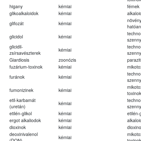
higany
kémiai
fémek
glikoalkaloidok
kémiai
alkalo
növény
glifozát
kémiai
hatóa
techno
glicidol
kémiai
szenn
glicidil-
techno
kémiai
zsírsavészterek
szenn
Giardiosis
zoonózis
parazit
fuzárium-toxinok
kémiai
mikoto
techno
furánok
kémiai
szenn
mikoto
fumonizinek
kémiai
toxino
etil-karbamát
techno
kémiai
(uretán)
szenn
etilén-glikol
kémiai
etilén-g
ergot alkaliodok
kémiai
alkalo
dioxinok
kémiai
dioxin
deoxinivalenol
mikoto
kémiai
(DON)
toxino