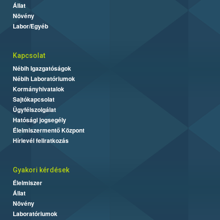
Állat
Növény
Labor/Egyéb
Kapcsolat
Nébih Igazgatóságok
Nébih Laboratóriumok
Kormányhivatalok
Sajtókapcsolat
Ügyfélszolgálat
Hatósági jogsegély
Élelmiszermentő Központ
Hírlevél feliratkozás
Gyakori kérdések
Élelmiszer
Állat
Növény
Laboratóriumok