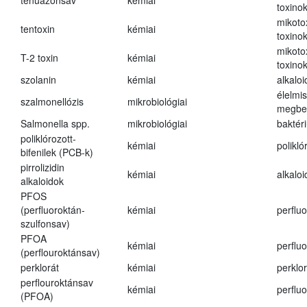
tenuazonsav
kémiai
toxino
mikoto
tentoxin
kémiai
toxino
mikoto
T-2 toxin
kémiai
toxino
szolanin
kémiai
alkaloi
élelmi
szalmonellózis
mikrobiológiai
megbe
Salmonella spp.
mikrobiológiai
baktér
poliklórozott-
kémiai
polikló
bifenilek (PCB-k)
pirrolizidin
kémiai
alkalo
alkaloidok
PFOS
(perfluoroktán-
kémiai
perfluo
szulfonsav)
PFOA
kémiai
perfluo
(perflouroktánsav)
perklorát
kémiai
perklor
perflouroktánsav
kémiai
perfluo
(PFOA)