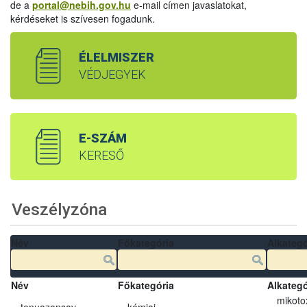
de a
portal@nebih.gov.hu
e-mail címen javaslatokat,
kérdéseket is szívesen fogadunk.
ÉLELMISZER
VÉDJEGYEK
E-SZÁM
KERESŐ
Veszélyzóna
Név
Főkategória
Alkategó
Név
Főkategória
Alkategó
mikoto