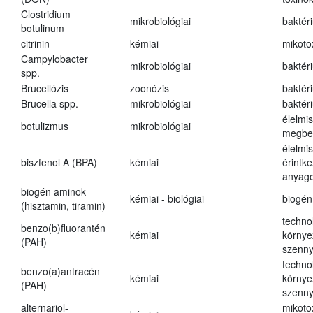
Clostridium
mikrobiológiai
baktér
botulinum
citrinin
kémiai
mikoto
Campylobacter
mikrobiológiai
baktér
spp.
Brucellózis
zoonózis
baktér
Brucella spp.
mikrobiológiai
baktér
élelmi
botulizmus
mikrobiológiai
megbe
élelmi
biszfenol A (BPA)
kémiai
érintk
anyago
biogén aminok
kémiai - biológiai
biogén
(hisztamin, tiramin)
techno
benzo(b)fluorantén
kémiai
környe
(PAH)
szenn
techno
benzo(a)antracén
kémiai
környe
(PAH)
szenn
alternariol-
mikoto