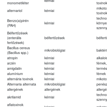
kémiai
monometiléter
toxino
mikoto
alternariol
kémiai
toxino
techno
Benzo(a)pirén
kémiai
környe
(PAH)
szenn
Bélfertőzések
(enterális
bélfertőzések
bélfer
fertőzések)
Bacillus cereus
mikrobiológiai
baktér
(Bacillus spp.)
atropin
kémiai
alkalo
arzén
kémiai
fémek,
amigdalin
kémiai
termés
alumínium
kémiai
fémek
alternária toxinok
kémiai
mikoto
Alternaria alternata
mikrobiológiai
penés
allergének
allergének
allerg
techno
akrilamid
kémiai
szenn
aflatoxinok