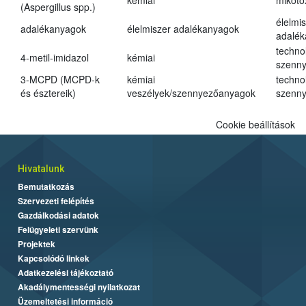
kémiai
mikoto
(Aspergillus spp.)
élelmi
adalékanyagok
élelmiszer adalékanyagok
adalé
techno
4-metil-imidazol
kémiai
szenn
3-MCPD (MCPD-k
kémiai
techno
és észtereik)
veszélyek/szennyezőanyagok
szenn
Cookie beállítások
Hivatalunk
Bemutatkozás
Szervezeti felépítés
Gazdálkodási adatok
Felügyeleti szervünk
Projektek
Kapcsolódó linkek
Adatkezelési tájékoztató
Akadálymentességi nyilatkozat
Üzemeltetési információ