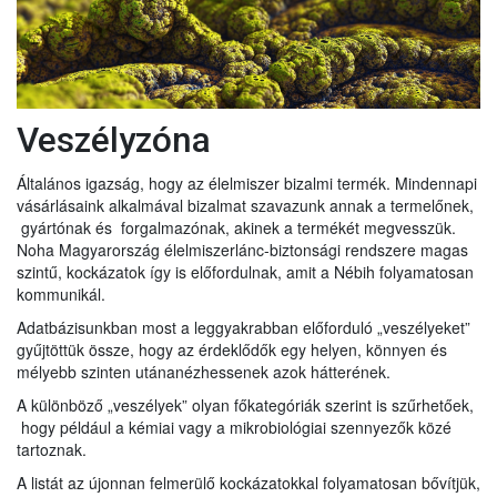
Veszélyzóna
Általános igazság, hogy az élelmiszer bizalmi termék. Mindennapi
vásárlásaink alkalmával bizalmat szavazunk annak a termelőnek,
gyártónak és forgalmazónak, akinek a termékét megvesszük.
Noha Magyarország élelmiszerlánc-biztonsági rendszere magas
szintű, kockázatok így is előfordulnak, amit a Nébih folyamatosan
kommunikál.
Adatbázisunkban most a leggyakrabban előforduló „veszélyeket”
gyűjtöttük össze, hogy az érdeklődők egy helyen, könnyen és
mélyebb szinten utánanézhessenek azok hátterének.
A különböző „veszélyek” olyan főkategóriák szerint is szűrhetőek,
hogy például a kémiai vagy a mikrobiológiai szennyezők közé
tartoznak.
A listát az újonnan felmerülő kockázatokkal folyamatosan bővítjük,