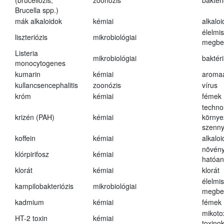
(brucellózis,
zoonózis
baktér
Brucella spp.)
mák alkaloidok
kémiai
alkalo
élelmi
liszteriózis
mikrobiológiai
megbe
Listeria
mikrobiológiai
baktér
monocytogenes
kumarin
kémiai
aroma
kullancsencephalitis
zoonózis
vírus
króm
kémiai
fémek
techno
krizén (PAH)
kémiai
környe
szenn
koffein
kémiai
alkalo
növény
klórpirifosz
kémiai
hatóa
klorát
kémiai
klorát
élelmi
kampilobakteriózis
mikrobiológiai
megbe
kadmium
kémiai
fémek
mikoto
HT-2 toxin
kémiai
toxino