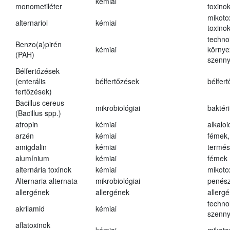
kémiai
monometiléter
toxino
mikoto
alternariol
kémiai
toxino
techno
Benzo(a)pirén
kémiai
környe
(PAH)
szenn
Bélfertőzések
(enterális
bélfertőzések
bélfer
fertőzések)
Bacillus cereus
mikrobiológiai
baktér
(Bacillus spp.)
atropin
kémiai
alkalo
arzén
kémiai
fémek,
amigdalin
kémiai
termés
alumínium
kémiai
fémek
alternária toxinok
kémiai
mikoto
Alternaria alternata
mikrobiológiai
penés
allergének
allergének
allerg
techno
akrilamid
kémiai
szenn
aflatoxinok