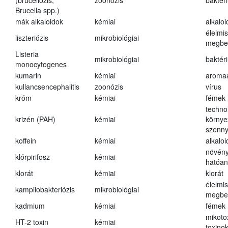
(brucellózis,
zoonózis
baktér
Brucella spp.)
mák alkaloidok
kémiai
alkalo
élelmi
liszteriózis
mikrobiológiai
megbe
Listeria
mikrobiológiai
baktér
monocytogenes
kumarin
kémiai
aroma
kullancsencephalitis
zoonózis
vírus
króm
kémiai
fémek
techno
krizén (PAH)
kémiai
környe
szenn
koffein
kémiai
alkalo
növény
klórpirifosz
kémiai
hatóa
klorát
kémiai
klorát
élelmi
kampilobakteriózis
mikrobiológiai
megbe
kadmium
kémiai
fémek
mikoto
HT-2 toxin
kémiai
toxino