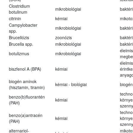
Clostridium
mikrobiológiai
baktér
botulinum
citrinin
kémiai
mikoto
Campylobacter
mikrobiológiai
baktér
spp.
Brucellózis
zoonózis
baktér
Brucella spp.
mikrobiológiai
baktér
élelmi
botulizmus
mikrobiológiai
megbe
élelmi
biszfenol A (BPA)
kémiai
érintk
anyago
biogén aminok
kémiai - biológiai
biogén
(hisztamin, tiramin)
techno
benzo(b)fluorantén
kémiai
környe
(PAH)
szenn
techno
benzo(a)antracén
kémiai
környe
(PAH)
szenn
alternariol-
mikoto