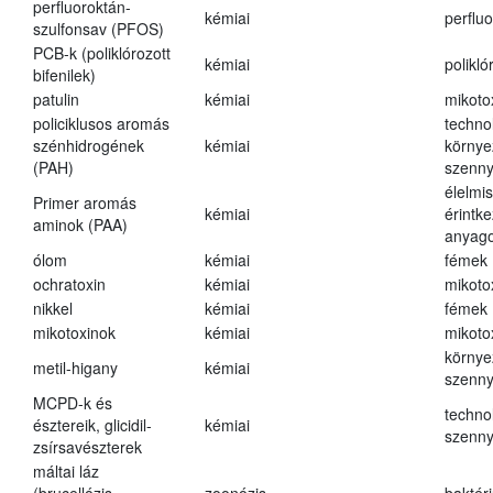
perfluoroktán-
kémiai
perfluo
szulfonsav (PFOS)
PCB-k (poliklórozott
kémiai
polikló
bifenilek)
patulin
kémiai
mikoto
policiklusos aromás
techno
szénhidrogének
kémiai
környe
(PAH)
szenn
élelmi
Primer aromás
kémiai
érintk
aminok (PAA)
anyago
ólom
kémiai
fémek
ochratoxin
kémiai
mikoto
nikkel
kémiai
fémek
mikotoxinok
kémiai
mikoto
környe
metil-higany
kémiai
szenn
MCPD-k és
techno
észtereik, glicidil-
kémiai
szenn
zsírsavészterek
máltai láz