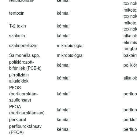
tenuazonsav
kémiai
toxino
mikoto
tentoxin
kémiai
toxino
mikoto
T-2 toxin
kémiai
toxino
szolanin
kémiai
alkaloi
élelmi
szalmonellózis
mikrobiológiai
megbe
Salmonella spp.
mikrobiológiai
baktér
poliklórozott-
kémiai
polikló
bifenilek (PCB-k)
pirrolizidin
kémiai
alkalo
alkaloidok
PFOS
(perfluoroktán-
kémiai
perfluo
szulfonsav)
PFOA
kémiai
perfluo
(perflouroktánsav)
perklorát
kémiai
perklor
perflouroktánsav
kémiai
perfluo
(PFOA)