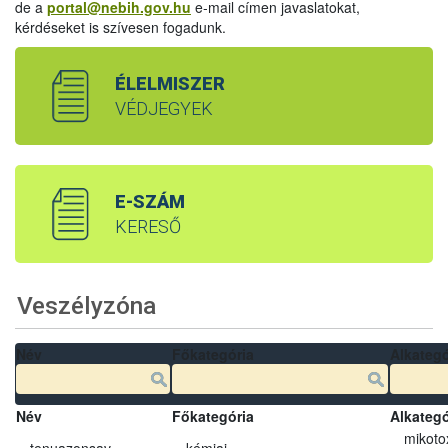
de a
portal@nebih.gov.hu
e-mail címen javaslatokat,
kérdéseket is szívesen fogadunk.
ÉLELMISZER
VÉDJEGYEK
E-SZÁM
KERESŐ
Veszélyzóna
Név
Főkategória
Alkategó
Név
Főkategória
Alkategó
mikoto