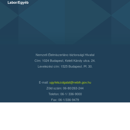
Labor/Egyéb
Nemzeti Élelmiszerlánc-biztonsági Hivatal
Cím: 1024 Budapest, Keleti Károly utca. 24.
Levelezési cím: 1525 Budapest. Pf. 30.
E-mail:
ugyfelszolgalat@nebih.gov.hu
Zöld szám: 06-80/263-244
Telefon: 06-1/ 336-9000
Fax: 06-1/336-9479