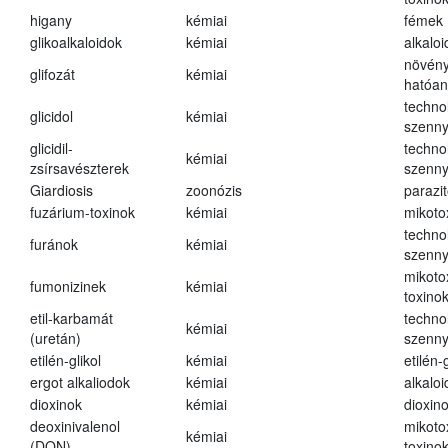
higany
kémiai
fémek
glikoalkaloidok
kémiai
alkalo
növény
glifozát
kémiai
hatóa
techno
glicidol
kémiai
szenn
glicidil-
techno
kémiai
zsírsavészterek
szenn
Giardiosis
zoonózis
parazit
fuzárium-toxinok
kémiai
mikoto
techno
furánok
kémiai
szenn
mikoto
fumonizinek
kémiai
toxino
etil-karbamát
techno
kémiai
(uretán)
szenn
etilén-glikol
kémiai
etilén-g
ergot alkaliodok
kémiai
alkalo
dioxinok
kémiai
dioxin
deoxinivalenol
mikoto
kémiai
(DON)
toxino