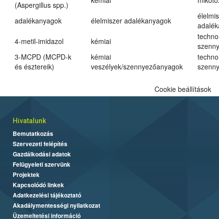
kémiai
mikoto
(Aspergillus spp.)
élelmi
adalékanyagok
élelmiszer adalékanyagok
adalé
techno
4-metil-imidazol
kémiai
szenn
3-MCPD (MCPD-k
kémiai
techno
és észtereik)
veszélyek/szennyezőanyagok
szenn
Cookie beállítások
Hivatalunk
Bemutatkozás
Szervezeti felépítés
Gazdálkodási adatok
Felügyeleti szervünk
Projektek
Kapcsolódó linkek
Adatkezelési tájékoztató
Akadálymentességi nyilatkozat
Üzemeltetési információ