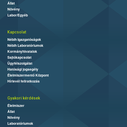
Állat
Növény
Labor/Egyéb
Kapcsolat
Nébih Igazgatóságok
Nébih Laboratóriumok
Kormányhivatalok
Sajtókapcsolat
Ügyfélszolgálat
Hatósági jogsegély
Élelmiszermentő Központ
Hírlevél feliratkozás
Gyakori kérdések
Élelmiszer
Állat
Növény
Laboratóriumok