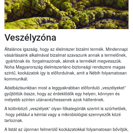
Veszélyzóna
Általános igazság, hogy az élelmiszer bizalmi termék. Mindennapi
vásárlásaink alkalmával bizalmat szavazunk annak a termelőnek,
gyártónak és forgalmazónak, akinek a termékét megvesszük.
Noha Magyarország élelmiszerlánc-biztonsági rendszere magas
szintű, kockázatok így is előfordulnak, amit a Nébih folyamatosan
kommunikál.
Adatbázisunkban most a leggyakrabban előforduló „veszélyeket”
gyűjtöttük össze, hogy az érdeklődők egy helyen, könnyen és
mélyebb szinten utánanézhessenek azok hátterének.
A különböző „veszélyek” olyan főkategóriák szerint is szűrhetőek,
hogy például a kémiai vagy a mikrobiológiai szennyezők közé
tartoznak.
A listát az újonnan felmerülő kockázatokkal folyamatosan bővítjük,