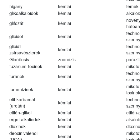
higany
kémiai
fémek
glikoalkaloidok
kémiai
alkalo
növény
glifozát
kémiai
hatóa
techno
glicidol
kémiai
szenn
glicidil-
techno
kémiai
zsírsavészterek
szenn
Giardiosis
zoonózis
parazit
fuzárium-toxinok
kémiai
mikoto
techno
furánok
kémiai
szenn
mikoto
fumonizinek
kémiai
toxino
etil-karbamát
techno
kémiai
(uretán)
szenn
etilén-glikol
kémiai
etilén-g
ergot alkaliodok
kémiai
alkalo
dioxinok
kémiai
dioxin
deoxinivalenol
mikoto
kémiai
(DON)
toxino