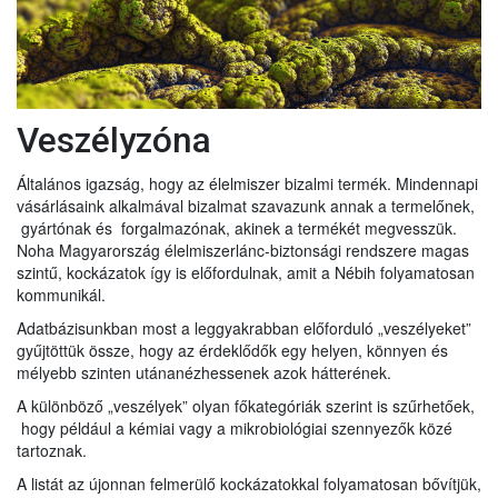
Veszélyzóna
Általános igazság, hogy az élelmiszer bizalmi termék. Mindennapi
vásárlásaink alkalmával bizalmat szavazunk annak a termelőnek,
gyártónak és forgalmazónak, akinek a termékét megvesszük.
Noha Magyarország élelmiszerlánc-biztonsági rendszere magas
szintű, kockázatok így is előfordulnak, amit a Nébih folyamatosan
kommunikál.
Adatbázisunkban most a leggyakrabban előforduló „veszélyeket”
gyűjtöttük össze, hogy az érdeklődők egy helyen, könnyen és
mélyebb szinten utánanézhessenek azok hátterének.
A különböző „veszélyek” olyan főkategóriák szerint is szűrhetőek,
hogy például a kémiai vagy a mikrobiológiai szennyezők közé
tartoznak.
A listát az újonnan felmerülő kockázatokkal folyamatosan bővítjük,