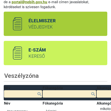
de a
portal@nebih.gov.hu
e-mail címen javaslatokat,
kérdéseket is szívesen fogadunk.
ÉLELMISZER
VÉDJEGYEK
E-SZÁM
KERESŐ
Veszélyzóna
Név
Főkategória
Alkategó
Név
Főkategória
Alkategó
mikoto