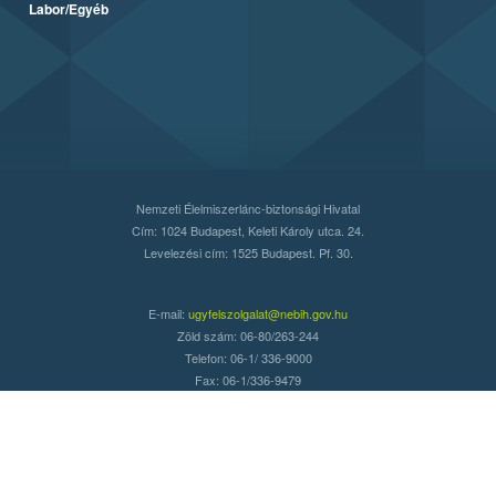
Labor/Egyéb
Nemzeti Élelmiszerlánc-biztonsági Hivatal
Cím: 1024 Budapest, Keleti Károly utca. 24.
Levelezési cím: 1525 Budapest. Pf. 30.
E-mail:
ugyfelszolgalat@nebih.gov.hu
Zöld szám: 06-80/263-244
Telefon: 06-1/ 336-9000
Fax: 06-1/336-9479