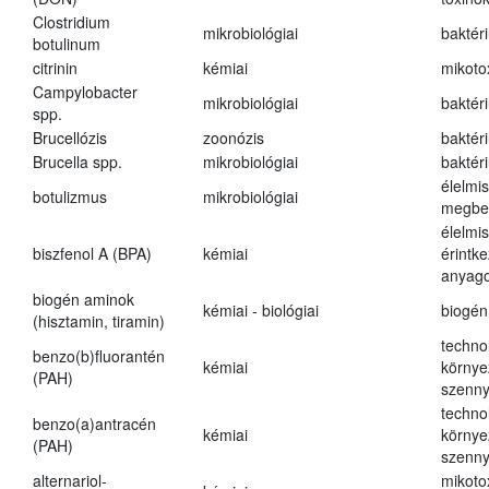
Clostridium
mikrobiológiai
baktér
botulinum
citrinin
kémiai
mikoto
Campylobacter
mikrobiológiai
baktér
spp.
Brucellózis
zoonózis
baktér
Brucella spp.
mikrobiológiai
baktér
élelmi
botulizmus
mikrobiológiai
megbe
élelmi
biszfenol A (BPA)
kémiai
érintk
anyago
biogén aminok
kémiai - biológiai
biogén
(hisztamin, tiramin)
techno
benzo(b)fluorantén
kémiai
környe
(PAH)
szenn
techno
benzo(a)antracén
kémiai
környe
(PAH)
szenn
alternariol-
mikoto