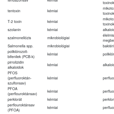
tenuazonsav
kémiai
toxino
mikoto
tentoxin
kémiai
toxino
mikoto
T-2 toxin
kémiai
toxino
szolanin
kémiai
alkaloi
élelmi
szalmonellózis
mikrobiológiai
megbe
Salmonella spp.
mikrobiológiai
baktér
poliklórozott-
kémiai
polikló
bifenilek (PCB-k)
pirrolizidin
kémiai
alkalo
alkaloidok
PFOS
(perfluoroktán-
kémiai
perfluo
szulfonsav)
PFOA
kémiai
perfluo
(perflouroktánsav)
perklorát
kémiai
perklor
perflouroktánsav
kémiai
perfluo
(PFOA)