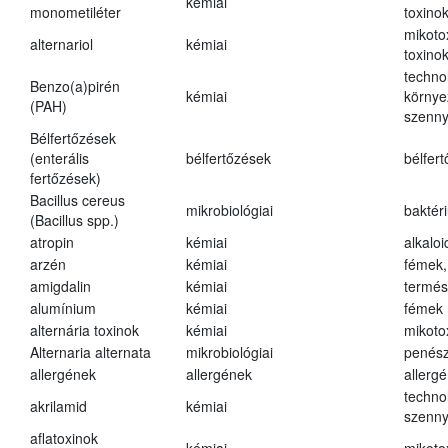
kémiai
monometiléter
toxino
mikoto
alternariol
kémiai
toxino
techno
Benzo(a)pirén
kémiai
környe
(PAH)
szenn
Bélfertőzések
(enterális
bélfertőzések
bélfer
fertőzések)
Bacillus cereus
mikrobiológiai
baktér
(Bacillus spp.)
atropin
kémiai
alkalo
arzén
kémiai
fémek,
amigdalin
kémiai
termés
alumínium
kémiai
fémek
alternária toxinok
kémiai
mikoto
Alternaria alternata
mikrobiológiai
penés
allergének
allergének
allerg
techno
akrilamid
kémiai
szenn
aflatoxinok