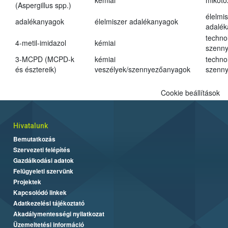
kémiai
mikoto
(Aspergillus spp.)
élelmi
adalékanyagok
élelmiszer adalékanyagok
adalé
techno
4-metil-imidazol
kémiai
szenn
3-MCPD (MCPD-k
kémiai
techno
és észtereik)
veszélyek/szennyezőanyagok
szenn
Cookie beállítások
Hivatalunk
Bemutatkozás
Szervezeti felépítés
Gazdálkodási adatok
Felügyeleti szervünk
Projektek
Kapcsolódó linkek
Adatkezelési tájékoztató
Akadálymentességi nyilatkozat
Üzemeltetési információ