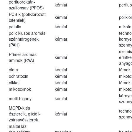
perfluoroktán-
kémiai
perfluo
szulfonsav (PFOS)
PCB-k (poliklórozott
kémiai
polikló
bifenilek)
patulin
kémiai
mikoto
policiklusos aromás
techno
szénhidrogének
kémiai
környe
(PAH)
szenn
élelmi
Primer aromás
kémiai
érintk
aminok (PAA)
anyago
ólom
kémiai
fémek
ochratoxin
kémiai
mikoto
nikkel
kémiai
fémek
mikotoxinok
kémiai
mikoto
környe
metil-higany
kémiai
szenn
MCPD-k és
techno
észtereik, glicidil-
kémiai
szenn
zsírsavészterek
máltai láz