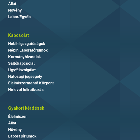
Állat
Növény
Labor/Egyéb
Kapcsolat
Nébih Igazgatóságok
Nébih Laboratóriumok
Kormányhivatalok
Sajtókapcsolat
Ügyfélszolgálat
Hatósági jogsegély
Élelmiszermentő Központ
Hírlevél feliratkozás
Gyakori kérdések
Élelmiszer
Állat
Növény
Laboratóriumok