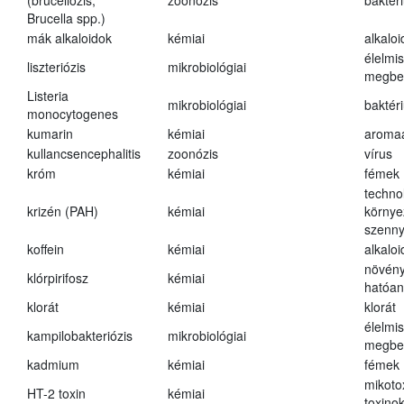
(brucellózis,
zoonózis
baktér
Brucella spp.)
mák alkaloidok
kémiai
alkalo
élelmi
liszteriózis
mikrobiológiai
megbe
Listeria
mikrobiológiai
baktér
monocytogenes
kumarin
kémiai
aroma
kullancsencephalitis
zoonózis
vírus
króm
kémiai
fémek
techno
krizén (PAH)
kémiai
környe
szenn
koffein
kémiai
alkalo
növény
klórpirifosz
kémiai
hatóa
klorát
kémiai
klorát
élelmi
kampilobakteriózis
mikrobiológiai
megbe
kadmium
kémiai
fémek
mikoto
HT-2 toxin
kémiai
toxino