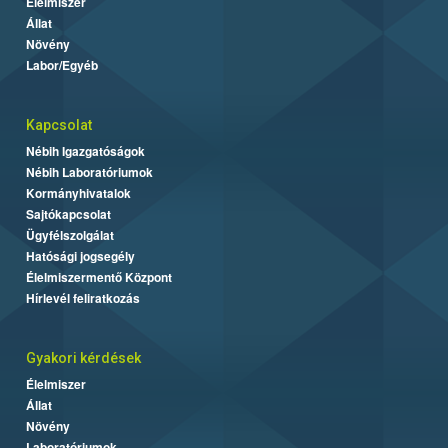
Élelmiszer
Állat
Növény
Labor/Egyéb
Kapcsolat
Nébih Igazgatóságok
Nébih Laboratóriumok
Kormányhivatalok
Sajtókapcsolat
Ügyfélszolgálat
Hatósági jogsegély
Élelmiszermentő Központ
Hírlevél feliratkozás
Gyakori kérdések
Élelmiszer
Állat
Növény
Laboratóriumok