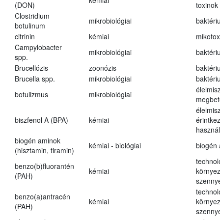
kémiai
(DON)
toxinok
Clostridium
mikrobiológiai
baktéri
botulinum
citrinin
kémiai
mikotox
Campylobacter
mikrobiológiai
baktéri
spp.
Brucellózis
zoonózis
baktéri
Brucella spp.
mikrobiológiai
baktéri
élelmis
botulizmus
mikrobiológiai
megbet
élelmis
biszfenol A (BPA)
kémiai
érintke
használ
biogén aminok
kémiai - biológiai
biogén
(hisztamin, tiramin)
technol
benzo(b)fluorantén
kémiai
környez
(PAH)
szenny
technol
benzo(a)antracén
kémiai
környez
(PAH)
szenny