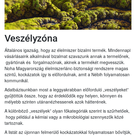
Veszélyzóna
Általános igazság, hogy az élelmiszer bizalmi termék. Mindennapi
vásárlásaink alkalmával bizalmat szavazunk annak a termelőnek,
gyártónak és forgalmazónak, akinek a termékét megvesszük.
Noha Magyarország élelmiszerlánc-biztonsági rendszere magas
szintű, kockázatok így is előfordulnak, amit a Nébih folyamatosan
kommunikál.
Adatbázisunkban most a leggyakrabban előforduló „veszélyeket”
gyűjtöttük össze, hogy az érdeklődők egy helyen, könnyen és
mélyebb szinten utánanézhessenek azok hátterének.
A különböző „veszélyek” olyan főkategóriák szerint is szűrhetőek,
hogy például a kémiai vagy a mikrobiológiai szennyezők közé
tartoznak.
A listát az újonnan felmerülő kockázatokkal folyamatosan bővítjük,