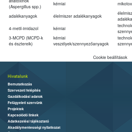
aflatoxinok
kémiai
mikotox
(Aspergillus spp.)
élelmis
adalékanyagok
élelmiszer adalékanyagok
adalék
technol
4-metil-imidazol
kémiai
szenny
3-MCPD (MCPD-k
kémiai
technol
és észtereik)
veszélyek/szennyezőanyagok
szenny
Cookie beállítások
Hivatalunk
Bemutatkozás
Szervezeti felépítés
Gazdálkodási adatok
Felügyeleti szervünk
Projektek
Kapcsolódó linkek
Adatkezelési tájékoztató
Akadálymentességi nyilatkozat