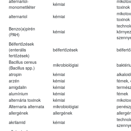
alternariol-
mikotox
kémiai
monometiléter
toxinok
mikotox
alternariol
kémiai
toxinok
technol
Benzo(a)pirén
kémiai
környez
(PAH)
szenny
Bélfertőzések
(enterális
bélfertőzések
bélfert
fertőzések)
Bacillus cereus
mikrobiológiai
baktéri
(Bacillus spp.)
atropin
kémiai
alkaloi
arzén
kémiai
fémek,
amigdalin
kémiai
termész
alumínium
kémiai
fémek
alternária toxinok
kémiai
mikotox
Alternaria alternata
mikrobiológiai
penész
allergének
allergének
allergé
technol
akrilamid
kémiai
szenny