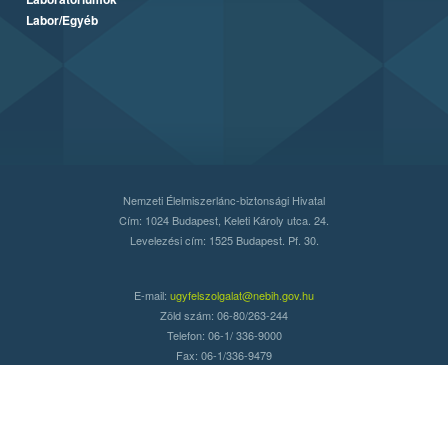
Labor/Egyéb
Nemzeti Élelmiszerlánc-biztonsági Hivatal
Cím: 1024 Budapest, Keleti Károly utca. 24.
Levelezési cím: 1525 Budapest. Pf. 30.
E-mail:
ugyfelszolgalat@nebih.gov.hu
Zöld szám: 06-80/263-244
Telefon: 06-1/ 336-9000
Fax: 06-1/336-9479