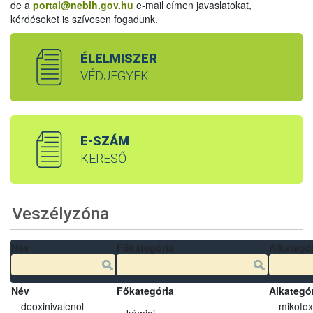
de a
portal@nebih.gov.hu
e-mail címen javaslatokat,
kérdéseket is szívesen fogadunk.
ÉLELMISZER
VÉDJEGYEK
E-SZÁM
KERESŐ
Veszélyzóna
Név
Főkategória
Alkategó
Név
Főkategória
Alkategó
deoxinivalenol
mikotox