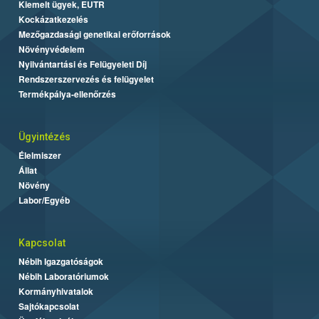
Kiemelt ügyek, EUTR
Kockázatkezelés
Mezőgazdasági genetikai erőforrások
Növényvédelem
Nyilvántartási és Felügyeleti Díj
Rendszerszervezés és felügyelet
Termékpálya-ellenőrzés
Ügyintézés
Élelmiszer
Állat
Növény
Labor/Egyéb
Kapcsolat
Nébih Igazgatóságok
Nébih Laboratóriumok
Kormányhivatalok
Sajtókapcsolat