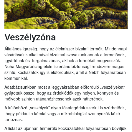
Veszélyzóna
Általános igazság, hogy az élelmiszer bizalmi termék. Mindennapi
vásárlásaink alkalmával bizalmat szavazunk annak a termelőnek,
gyártónak és forgalmazónak, akinek a termékét megvesszük.
Noha Magyarország élelmiszerlánc-biztonsági rendszere magas
szintű, kockázatok így is előfordulnak, amit a Nébih folyamatosan
kommunikál.
Adatbázisunkban most a leggyakrabban előforduló „veszélyeket”
gyűjtöttük össze, hogy az érdeklődők egy helyen, könnyen és
mélyebb szinten utánanézhessenek azok hátterének.
A különböző „veszélyek” olyan főkategóriák szerint is szűrhetőek,
hogy például a kémiai vagy a mikrobiológiai szennyezők közé
tartoznak.
A listát az újonnan felmerülő kockázatokkal folyamatosan bővítjük,