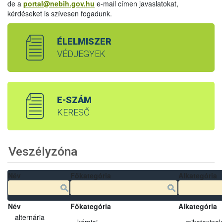
de a
portal@nebih.gov.hu
e-mail címen javaslatokat,
kérdéseket is szívesen fogadunk.
ÉLELMISZER
VÉDJEGYEK
E-SZÁM
KERESŐ
Veszélyzóna
Név
Főkategória
Alkategória
Név
Főkategória
Alkategória
alternária