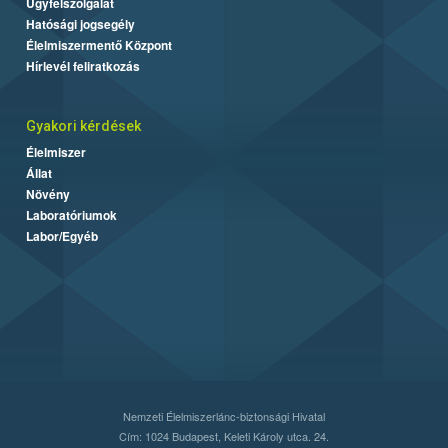
Ügyfélszolgálat
Hatósági jogsegély
Élelmiszermentő Központ
Hírlevél feliratkozás
Gyakori kérdések
Élelmiszer
Állat
Növény
Laboratóriumok
Labor/Egyéb
Nemzeti Élelmiszerlánc-biztonsági Hivatal
Cím: 1024 Budapest, Keleti Károly utca. 24.