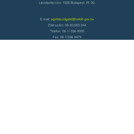
Levelezési cím: 1525 Budapest. Pf. 30.
E-mail:
ugyfelszolgalat@nebih.gov.hu
Zöld szám: 06-80/263-244
Telefon: 06-1/ 336-9000
Fax: 06-1/336-9479