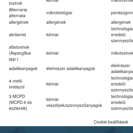
kémiai
mikotoxino
toxinok
Alternaria
mikrobiológiai
penészgom
alternata
allergének
allergének
allergének
technológia
akrilamid
kémiai
eredetű
szennyező
aflatoxinok
(Aspergillus
kémiai
mikotoxino
spp.)
élelmiszer
adalékanyagok
élelmiszer adalékanyagok
adalékanya
technológia
4-metil-
kémiai
eredetű
imidazol
szennyező
3-MCPD
technológia
kémiai
(MCPD-k és
eredetű
veszélyek/szennyezőanyagok
észtereik)
szennyező
Cookie beállítások