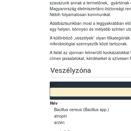
szavazunk annak a termelőnek, gyártónak 
Magyarország élelmiszerlánc-biztonsági ren
Nébih folyamatosan kommunikál.
Adatbázisunkban most a leggyakrabban előfo
egy helyen, könnyen és mélyebb szinten u
A különböző „veszélyek” olyan főkategóriák 
mikrobiológiai szennyezők közé tartoznak.
A listát az újonnan felmerülő kockázatokkal
címen javaslatokat, kérdéseket is szívesen
Veszélyzóna
Név
Név
Bacillus cereus (Bacillus spp.)
atropin
arzén