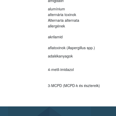
amigdalin
alumínium
alternária toxinok
Alternaria alternata
allergének
akrilamid
aflatoxinok (Aspergillus spp.)
adalékanyagok
4-metil-imidazol
3-MCPD (MCPD-k és észtereik)