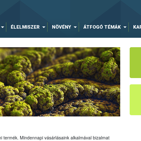
ÉLELMISZER
NÖVÉNY
ÁTFOGÓ TÉMÁK
KA
mi termék. Mindennapi vásárlásaink alkalmával bizalmat