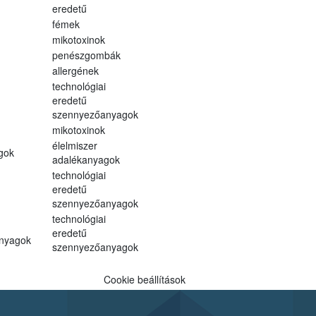
eredetű
fémek
mikotoxinok
penészgombák
allergének
technológiai
eredetű
szennyezőanyagok
mikotoxinok
élelmiszer
gok
adalékanyagok
technológiai
eredetű
szennyezőanyagok
technológiai
eredetű
anyagok
szennyezőanyagok
Cookie beállítások