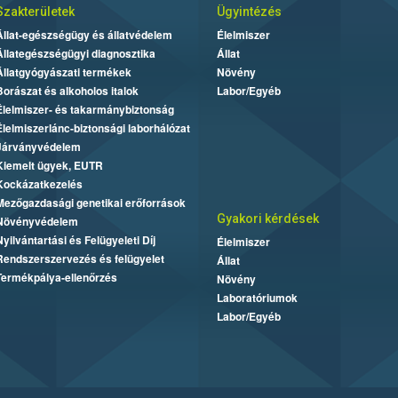
Szakterületek
Ügyintézés
Állat-egészségügy és állatvédelem
Élelmiszer
Állategészségügyi diagnosztika
Állat
Állatgyógyászati termékek
Növény
Borászat és alkoholos italok
Labor/Egyéb
Élelmiszer- és takarmánybiztonság
Élelmiszerlánc-biztonsági laborhálózat
Járványvédelem
Kiemelt ügyek, EUTR
Kockázatkezelés
Mezőgazdasági genetikai erőforrások
Gyakori kérdések
Növényvédelem
Nyilvántartási és Felügyeleti Díj
Élelmiszer
Rendszerszervezés és felügyelet
Állat
Termékpálya-ellenőrzés
Növény
Laboratóriumok
Labor/Egyéb