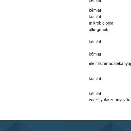
kémiai
kémiai
kémiai
mikrobiológiai
allergének
kémiai
kémiai
élelmiszer adalékanya
kémiai
kémiai
veszélyek/szennyező