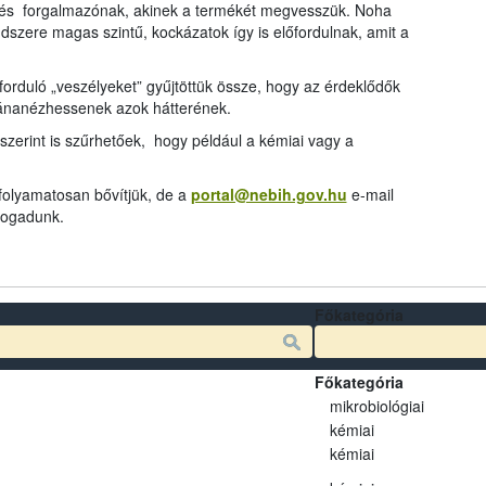
és forgalmazónak, akinek a termékét megvesszük. Noha
dszere magas szintű, kockázatok így is előfordulnak, amit a
rduló „veszélyeket” gyűjtöttük össze, hogy az érdeklődők
tánanézhessenek azok hátterének.
szerint is szűrhetőek, hogy például a kémiai vagy a
 folyamatosan bővítjük, de a
portal@nebih.gov.hu
e-mail
 fogadunk.
Főkategória
Főkategória
mikrobiológiai
kémiai
kémiai