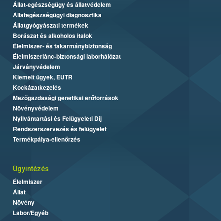
Állat-egészségügy és állatvédelem
Állategészségügyi diagnosztika
Állatgyógyászati termékek
Borászat és alkoholos italok
Élelmiszer- és takarmánybiztonság
Élelmiszerlánc-biztonsági laborhálózat
Járványvédelem
Kiemelt ügyek, EUTR
Kockázatkezelés
Mezőgazdasági genetikai erőforrások
Növényvédelem
Nyilvántartási és Felügyeleti Díj
Rendszerszervezés és felügyelet
Termékpálya-ellenőrzés
Ügyintézés
Élelmiszer
Állat
Növény
Labor/Egyéb