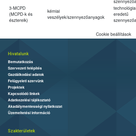
szennyező
3-MCPD
technológia
kémiai
(MCPD-k és
eredetű
veszélyek/szennyezőanyagok
észtereik)
szennyező
Cookie beállítások
Hivatalunk
Bemutatkozás
Szervezeti felépítés
Gazdálkodási adatok
Felügyeleti szervünk
Projektek
Kapcsolódó linkek
Adatkezelési tájékoztató
Akadálymentességi nyilatkozat
Üzemeltetési információ
Szakterületek