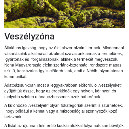
Veszélyzóna
Általános igazság, hogy az élelmiszer bizalmi termék. Mindennapi
vásárlásaink alkalmával bizalmat szavazunk annak a termelőnek,
gyártónak és forgalmazónak, akinek a termékét megvesszük.
Noha Magyarország élelmiszerlánc-biztonsági rendszere magas
szintű, kockázatok így is előfordulnak, amit a Nébih folyamatosan
kommunikál.
Adatbázisunkban most a leggyakrabban előforduló „veszélyeket”
gyűjtöttük össze, hogy az érdeklődők egy helyen, könnyen és
mélyebb szinten utánanézhessenek azok hátterének.
A különböző „veszélyek” olyan főkategóriák szerint is szűrhetőek,
hogy például a kémiai vagy a mikrobiológiai szennyezők közé
tartoznak.
A listát az újonnan felmerülő kockázatokkal folyamatosan bővítjük,