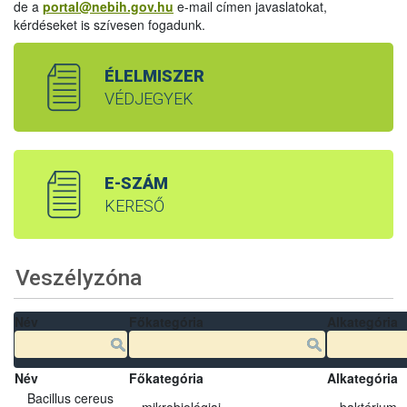
de a
portal@nebih.gov.hu
e-mail címen javaslatokat,
kérdéseket is szívesen fogadunk.
ÉLELMISZER
VÉDJEGYEK
E-SZÁM
KERESŐ
Veszélyzóna
Név
Főkategória
Alkategória
Név
Főkategória
Alkategória
Bacillus cereus