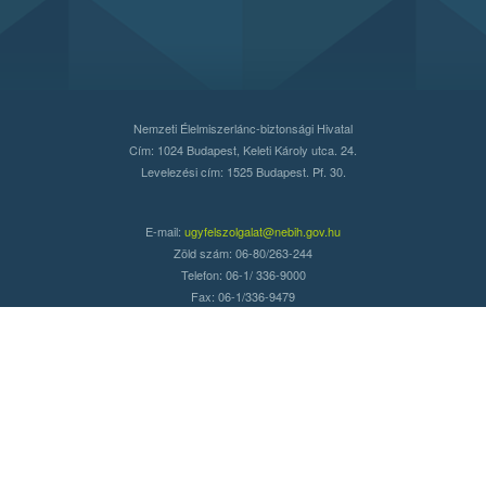
Nemzeti Élelmiszerlánc-biztonsági Hivatal
Cím: 1024 Budapest, Keleti Károly utca. 24.
Levelezési cím: 1525 Budapest. Pf. 30.
E-mail:
ugyfelszolgalat@nebih.gov.hu
Zöld szám: 06-80/263-244
Telefon: 06-1/ 336-9000
Fax: 06-1/336-9479