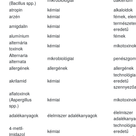
mikrobiológiai
baktérium
(Bacillus spp.)
atropin
kémiai
alkaloidok
arzén
kémiai
fémek, ele
természete
amigdalin
kémiai
eredetű
alumínium
kémiai
fémek
alternária
kémiai
mikotoxino
toxinok
Alternaria
mikrobiológiai
penészgom
alternata
allergének
allergének
allergének
technológia
akrilamid
kémiai
eredetű
szennyező
aflatoxinok
(Aspergillus
kémiai
mikotoxino
spp.)
élelmiszer
adalékanyagok
élelmiszer adalékanyagok
adalékanya
technológia
4-metil-
kémiai
eredetű
imidazol