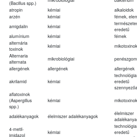
mikrobiológiai
baktérium
(Bacillus spp.)
atropin
kémiai
alkaloidok
arzén
kémiai
fémek, ele
természete
amigdalin
kémiai
eredetű
alumínium
kémiai
fémek
alternária
kémiai
mikotoxino
toxinok
Alternaria
mikrobiológiai
penészgom
alternata
allergének
allergének
allergének
technológia
akrilamid
kémiai
eredetű
szennyező
aflatoxinok
(Aspergillus
kémiai
mikotoxino
spp.)
élelmiszer
adalékanyagok
élelmiszer adalékanyagok
adalékanya
technológia
4-metil-
kémiai
eredetű
imidazol