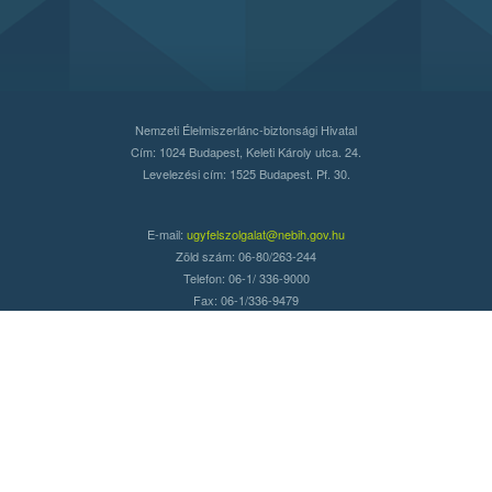
Nemzeti Élelmiszerlánc-biztonsági Hivatal
Cím: 1024 Budapest, Keleti Károly utca. 24.
Levelezési cím: 1525 Budapest. Pf. 30.
E-mail:
ugyfelszolgalat@nebih.gov.hu
Zöld szám: 06-80/263-244
Telefon: 06-1/ 336-9000
Fax: 06-1/336-9479