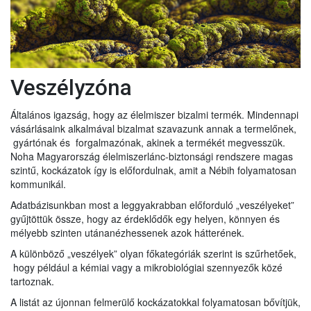
Veszélyzóna
Általános igazság, hogy az élelmiszer bizalmi termék. Mindennapi
vásárlásaink alkalmával bizalmat szavazunk annak a termelőnek,
gyártónak és forgalmazónak, akinek a termékét megvesszük.
Noha Magyarország élelmiszerlánc-biztonsági rendszere magas
szintű, kockázatok így is előfordulnak, amit a Nébih folyamatosan
kommunikál.
Adatbázisunkban most a leggyakrabban előforduló „veszélyeket”
gyűjtöttük össze, hogy az érdeklődők egy helyen, könnyen és
mélyebb szinten utánanézhessenek azok hátterének.
A különböző „veszélyek” olyan főkategóriák szerint is szűrhetőek,
hogy például a kémiai vagy a mikrobiológiai szennyezők közé
tartoznak.
A listát az újonnan felmerülő kockázatokkal folyamatosan bővítjük,