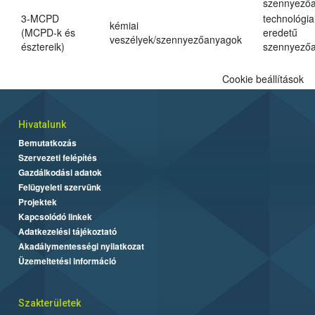
szennyező
3-MCPD
technológia
kémiai
(MCPD-k és
eredetű
veszélyek/szennyezőanyagok
észtereik)
szennyező
Cookie beállítások
Hivatalunk
Bemutatkozás
Szervezeti felépítés
Gazdálkodási adatok
Felügyeleti szervünk
Projektek
Kapcsolódó linkek
Adatkezelési tájékoztató
Akadálymentességi nyilatkozat
Üzemeltetési információ
Szakterületek