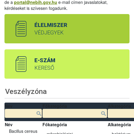
de a
portal@nebih.gov.hu
e-mail címen javaslatokat,
kérdéseket is szívesen fogadunk.
ÉLELMISZER
VÉDJEGYEK
E-SZÁM
KERESŐ
Veszélyzóna
Név
Főkategória
Alkategória
Név
Főkategória
Alkategória
Bacillus cereus