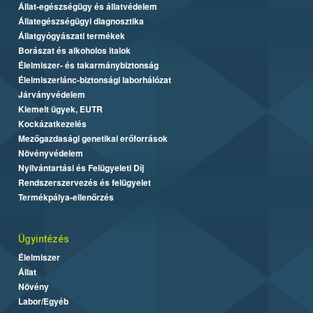
Állat-egészségügy és állatvédelem
Állategészségügyi diagnosztika
Állatgyógyászati termékek
Borászat és alkoholos italok
Élelmiszer- és takarmánybiztonság
Élelmiszerlánc-biztonsági laborhálózat
Járványvédelem
Kiemelt ügyek, EUTR
Kockázatkezelés
Mezőgazdasági genetikai erőforrások
Növényvédelem
Nyilvántartási és Felügyeleti Díj
Rendszerszervezés és felügyelet
Termékpálya-ellenőrzés
Ügyintézés
Élelmiszer
Állat
Növény
Labor/Egyéb