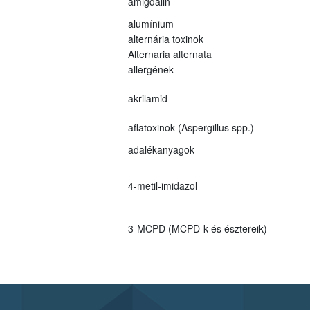
amigdalin
alumínium
alternária toxinok
Alternaria alternata
allergének
akrilamid
aflatoxinok (Aspergillus spp.)
adalékanyagok
4-metil-imidazol
3-MCPD (MCPD-k és észtereik)