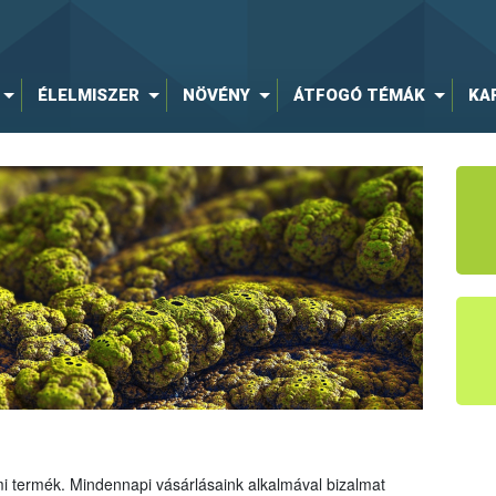
ÉLELMISZER
NÖVÉNY
ÁTFOGÓ TÉMÁK
KA
mi termék. Mindennapi vásárlásaink alkalmával bizalmat