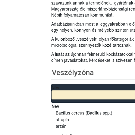
szavazunk annak a termelőnek, gyártónak 
Magyarország élelmiszerlánc-biztonsági ren
Nébih folyamatosan kommunikál.
Adatbázisunkban most a leggyakrabban előfo
egy helyen, könnyen és mélyebb szinten u
A különböző „veszélyek” olyan főkategóriák 
mikrobiológiai szennyezők közé tartoznak.
A listát az újonnan felmerülő kockázatokkal
címen javaslatokat, kérdéseket is szívesen
Veszélyzóna
Név
Név
Bacillus cereus (Bacillus spp.)
atropin
arzén