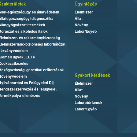
Szakterületek
Ügyintézés
Állat-egészségügy és állatvédelem
Élelmiszer
Állategészségügyi diagnosztika
Állat
Állatgyógyászati termékek
Növény
Borászat és alkoholos italok
Labor/Egyéb
Élelmiszer- és takarmánybiztonság
Élelmiszerlánc-biztonsági laborhálózat
Járványvédelem
Kiemelt ügyek, EUTR
Kockázatkezelés
Mezőgazdasági genetikai erőforrások
Gyakori kérdések
Növényvédelem
Nyilvántartási és Felügyeleti Díj
Élelmiszer
Rendszerszervezés és felügyelet
Állat
Termékpálya-ellenőrzés
Növény
Laboratóriumok
Labor/Egyéb