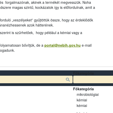
és forgalmazónak, akinek a termékét megvesszük. Noha
dszere magas szintű, kockázatok így is előfordulnak, amit a
rduló „veszélyeket” gyűjtöttük össze, hogy az érdeklődők
tánanézhessenek azok hátterének.
szerint is szűrhetőek, hogy például a kémiai vagy a
 folyamatosan bővítjük, de a
portal@nebih.gov.hu
e-mail
 fogadunk.
Főkategória
Főkategória
mikrobiológiai
kémiai
kémiai