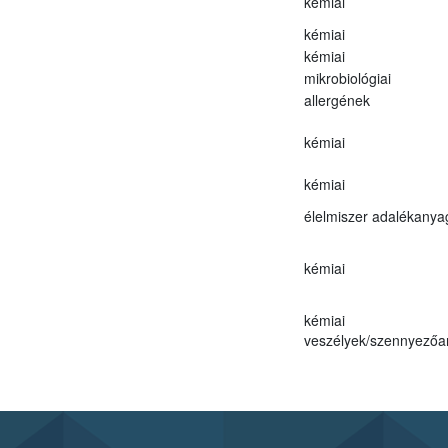
kémiai
kémiai
kémiai
mikrobiológiai
allergének
kémiai
kémiai
élelmiszer adalékanya
kémiai
kémiai
veszélyek/szennyező