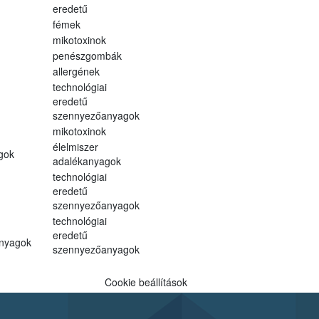
eredetű
fémek
mikotoxinok
penészgombák
allergének
technológiai
eredetű
szennyezőanyagok
mikotoxinok
élelmiszer
gok
adalékanyagok
technológiai
eredetű
szennyezőanyagok
technológiai
eredetű
anyagok
szennyezőanyagok
Cookie beállítások