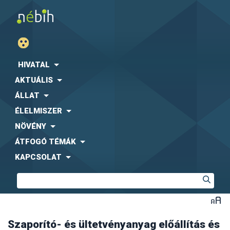
HIVATAL
AKTUÁLIS
ÁLLAT
ÉLELMISZER
NÖVÉNY
ÁTFOGÓ TÉMÁK
KAPCSOLAT
Automata vetőmag mintavevő készülékek
engedélyezési eljárása
Vetőmag előállítási zárt körzet kialakításának
engedélyezési eljárása
Szaporító- és ültetvényanyag előállítás és