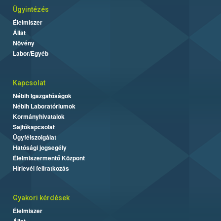
Ügyintézés
Élelmiszer
Állat
Növény
Labor/Egyéb
Kapcsolat
Nébih Igazgatóságok
Nébih Laboratóriumok
Kormányhivatalok
Sajtókapcsolat
Ügyfélszolgálat
Hatósági jogsegély
Élelmiszermentő Központ
Hírlevél feliratkozás
Gyakori kérdések
Élelmiszer