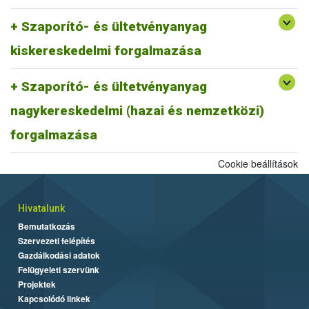
növényegészségügyi vizsgálata
Európai Unión kivüli forgalom - Növényútlevél használata
Európai Unión kivüli forgalom - határkirendeltségtől eltérő
Szaporító- és ültetvényanyag
vizsgálatköteles növények esetén
helyen történő növényegészségügyi ellenőrzés
kiskereskedelmi forgalmazása
Európai Unión kivüli forgalom - Export áru
növényegészségügyi vizsgálata
Szaporító- és ültetvényanyag
Európai Unión kivüli forgalom - Növényútlevél használata
vizsgálatköteles növények esetén
nagykereskedelmi (hazai és nemzetközi)
Vetőmag GMO hatósági vizsgálata
forgalmazása
Cookie beállítások
Hivatalunk
Bemutatkozás
Szervezeti felépítés
Gazdálkodási adatok
Felügyeleti szervünk
Projektek
Kapcsolódó linkek