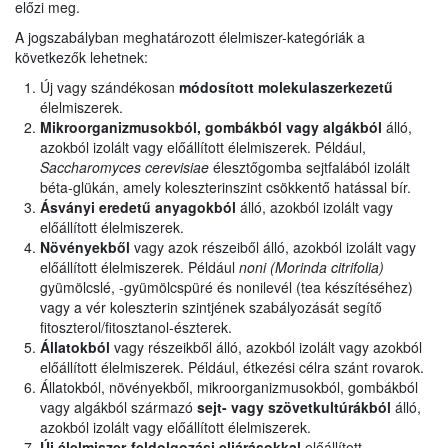
előzi meg.
A jogszabályban meghatározott élelmiszer-kategóriák a
következők lehetnek:
Új vagy szándékosan
módosított molekulaszerkezetű
élelmiszerek.
Mikroorganizmusokból, gombákból vagy algákból
álló,
azokból izolált vagy előállított élelmiszerek. Például,
Saccharomyces cerevisiae
élesztőgomba sejtfalából izolált
béta-glükán, amely koleszterinszint csökkentő hatással bír.
Ásványi eredetű anyagokból
álló, azokból izolált vagy
előállított élelmiszerek.
Növényekből
vagy azok részeiből álló, azokból izolált vagy
előállított élelmiszerek. Például
noni (Morinda citrifolia)
gyümölcslé, -gyümölcspüré és nonilevél (tea készítéséhez)
vagy a vér koleszterin szintjének szabályozását segítő
fitoszterol/fitosztanol-észterek.
Állatokból
vagy részeikből álló, azokból izolált vagy azokból
előállított élelmiszerek. Például, étkezési célra szánt rovarok.
Állatokból, növényekből, mikroorganizmusokból, gombákból
vagy algákból származó
sejt- vagy szövetkultúrákból
álló,
azokból izolált vagy előállított élelmiszerek.
Új élelmiszer-feldolgozási eljárásokkal
előállított