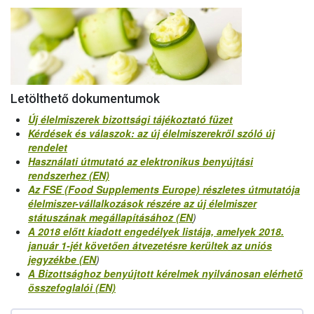
Letölthető dokumentumok
Új élelmiszerek bizottsági tájékoztató füzet
Kérdések és válaszok: az új élelmiszerekről szóló új
rendelet
Használati útmutató az elektronikus benyújtási
rendszerhez (EN)
Az FSE (Food Supplements Europe) részletes útmutatója
élelmiszer-vállalkozások részére az új élelmiszer
státuszának megállapításához (EN
)
A 2018 előtt kiadott engedélyek listája, amelyek 2018.
január 1-jét követően átvezetésre kerültek az uniós
jegyzékbe (EN
)
A Bizottsághoz benyújtott kérelmek nyilvánosan elérhető
összefoglalói (EN)