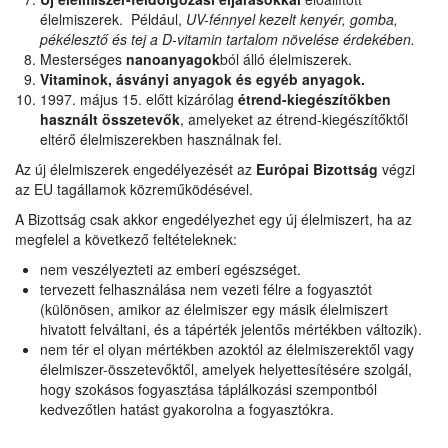
élelmiszerek. Például,
UV-fénnyel kezelt kenyér, gomba,
pékélesztő és tej a D-vitamin tartalom növelése érdekében.
Mesterséges
nanoanyagok
ból álló élelmiszerek.
Vitaminok, ásványi anyagok és egyéb anyagok.
1997. május 15. előtt kizárólag
étrend-kiegészítőkben
használt
összetevők
, amelyeket az étrend-kiegészítőktől
eltérő élelmiszerekben használnak fel.
Az új élelmiszerek engedélyezését az
Európai Bizottság
végzi
az EU tagállamok közreműködésével.
A Bizottság csak akkor engedélyezhet egy új élelmiszert, ha az
megfelel a következő feltételeknek:
nem veszélyezteti az emberi egészséget.
tervezett felhasználása nem vezeti félre a fogyasztót
(különösen, amikor az élelmiszer egy másik élelmiszert
hivatott felváltani, és a tápérték jelentős mértékben változik).
nem tér el olyan mértékben azoktól az élelmiszerektől vagy
élelmiszer-összetevőktől, amelyek helyettesítésére szolgál,
hogy szokásos fogyasztása táplálkozási szempontból
kedvezőtlen hatást gyakorolna a fogyasztókra.