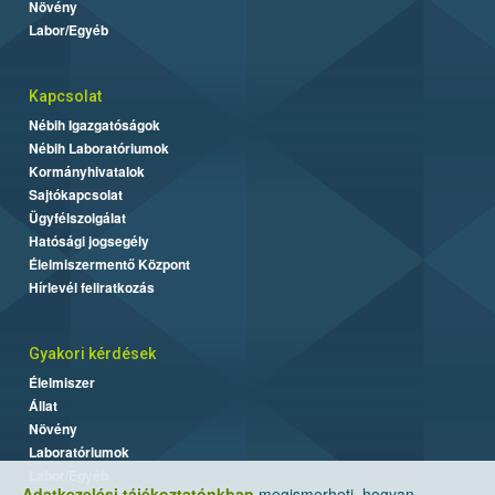
Növény
Labor/Egyéb
Kapcsolat
Nébih Igazgatóságok
Nébih Laboratóriumok
Kormányhivatalok
Sajtókapcsolat
Ügyfélszolgálat
Hatósági jogsegély
Élelmiszermentő Központ
Hírlevél feliratkozás
Gyakori kérdések
Élelmiszer
Állat
Növény
Laboratóriumok
Labor/Egyéb
Adatkezelési tájékoztatónkban
megismerheti, hogyan