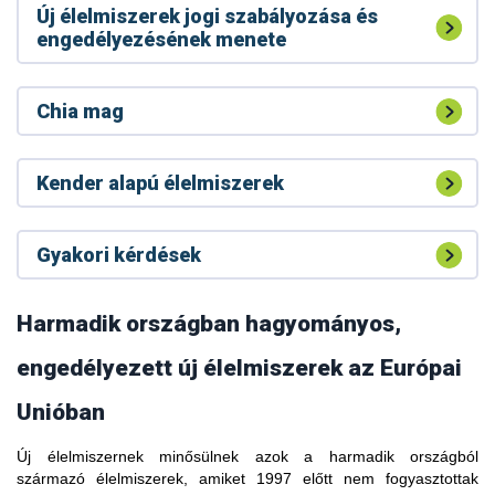
Új élelmiszerek jogi szabályozása és
engedélyezésének menete
Chia mag
Kender alapú élelmiszerek
Gyakori kérdések
Harmadik országban hagyományos,
engedélyezett új élelmiszerek az Európai
Unióban
Új élelmiszernek minősülnek azok a harmadik országból
A kávélevélből készült forrázatot (tea) hagyományos italként
származó élelmiszerek, amiket 1997 előtt nem fogyasztottak
fogyasztják Etiópiában, Dél-Szudánban, Libériában,