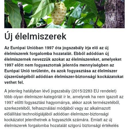
Új élelmiszerek
Az Európai Unióban 1997 óta jogszabály írja elő az új
élelmiszerek forgalomba hozatalát. Ebből adódóan új
élelmiszernek nevezzük azokat az élelmiszereket, amelyeket
1997 előtt nem fogyasztottak jelentős mennyiségben az
Európai Unió területén, és azok fogyasztása az élelmiszer
újszerűségéből adódóan élelmiszer-biztonsági kockázatokat
vethet fel.
A jelenleg hatályban lévő jogszabály (2015/2283 EU rendelet)
több olyan élelmiszer-kategóriát ír le, amelynek ha nem igazolt az
1997 előtti fogyasztási hagyománya, akkor azok természetéből,
szerkezetéből, felhasználási módjából vagy az alkalmazott
előállítási technológiájából adódóan élelmiszer-biztonsági
kockázatot jelenthetnek a fogyasztók számára. Emiatt az új
élelmiszerek forgalomba hozatalát szigorú biztonsági értékelés