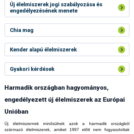
Új élelmiszerek jogi szabályozása és
engedélyezésének menete
Chia mag
Kender alapú élelmiszerek
Gyakori kérdések
Harmadik országban hagyományos,
engedélyezett új élelmiszerek az Európai
Unióban
Új élelmiszernek minősülnek azok a harmadik országból
A kávélevélből készült forrázatot (tea) hagyományos italként
származó élelmiszerek, amiket 1997 előtt nem fogyasztottak
fogyasztják Etiópiában, Dél-Szudánban, Libériában,