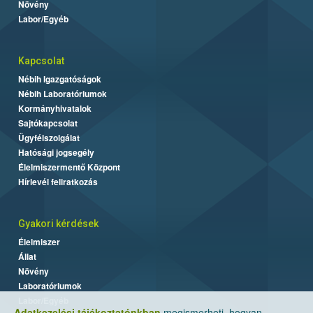
Növény
Labor/Egyéb
Kapcsolat
Nébih Igazgatóságok
Nébih Laboratóriumok
Kormányhivatalok
Sajtókapcsolat
Ügyfélszolgálat
Hatósági jogsegély
Élelmiszermentő Központ
Hírlevél feliratkozás
Gyakori kérdések
Élelmiszer
Állat
Növény
Laboratóriumok
Labor/Egyéb
Adatkezelési tájékoztatónkban
megismerheti, hogyan