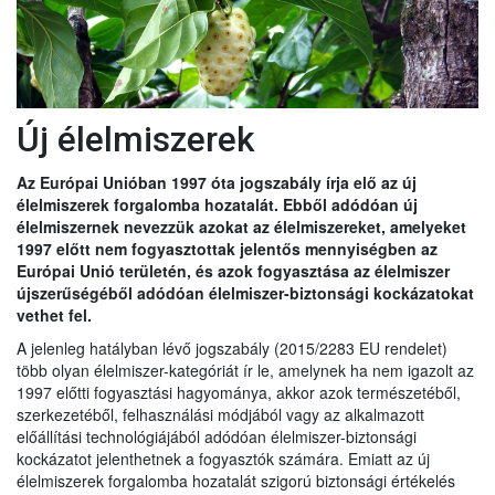
Új élelmiszerek
Az Európai Unióban 1997 óta jogszabály írja elő az új
élelmiszerek forgalomba hozatalát. Ebből adódóan új
élelmiszernek nevezzük azokat az élelmiszereket, amelyeket
1997 előtt nem fogyasztottak jelentős mennyiségben az
Európai Unió területén, és azok fogyasztása az élelmiszer
újszerűségéből adódóan élelmiszer-biztonsági kockázatokat
vethet fel.
A jelenleg hatályban lévő jogszabály (2015/2283 EU rendelet)
több olyan élelmiszer-kategóriát ír le, amelynek ha nem igazolt az
1997 előtti fogyasztási hagyománya, akkor azok természetéből,
szerkezetéből, felhasználási módjából vagy az alkalmazott
előállítási technológiájából adódóan élelmiszer-biztonsági
kockázatot jelenthetnek a fogyasztók számára. Emiatt az új
élelmiszerek forgalomba hozatalát szigorú biztonsági értékelés