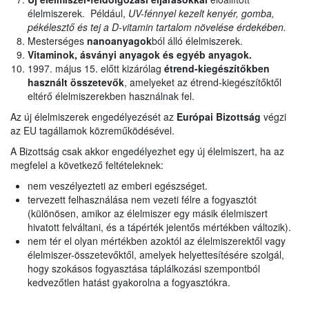
élelmiszerek. Például,
UV-fénnyel kezelt kenyér, gomba,
pékélesztő és tej a D-vitamin tartalom növelése érdekében.
Mesterséges
nanoanyagok
ból álló élelmiszerek.
Vitaminok, ásványi anyagok és egyéb anyagok.
1997. május 15. előtt kizárólag
étrend-kiegészítőkben
használt
összetevők
, amelyeket az étrend-kiegészítőktől
eltérő élelmiszerekben használnak fel.
Az új élelmiszerek engedélyezését az
Európai Bizottság
végzi
az EU tagállamok közreműködésével.
A Bizottság csak akkor engedélyezhet egy új élelmiszert, ha az
megfelel a következő feltételeknek:
nem veszélyezteti az emberi egészséget.
tervezett felhasználása nem vezeti félre a fogyasztót
(különösen, amikor az élelmiszer egy másik élelmiszert
hivatott felváltani, és a tápérték jelentős mértékben változik).
nem tér el olyan mértékben azoktól az élelmiszerektől vagy
élelmiszer-összetevőktől, amelyek helyettesítésére szolgál,
hogy szokásos fogyasztása táplálkozási szempontból
kedvezőtlen hatást gyakorolna a fogyasztókra.