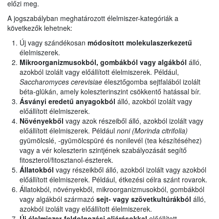
előzi meg.
A jogszabályban meghatározott élelmiszer-kategóriák a
következők lehetnek:
Új vagy szándékosan
módosított molekulaszerkezetű
élelmiszerek.
Mikroorganizmusokból, gombákból vagy algákból
álló,
azokból izolált vagy előállított élelmiszerek. Például,
Saccharomyces cerevisiae
élesztőgomba sejtfalából izolált
béta-glükán, amely koleszterinszint csökkentő hatással bír.
Ásványi eredetű anyagokból
álló, azokból izolált vagy
előállított élelmiszerek.
Növényekből
vagy azok részeiből álló, azokból izolált vagy
előállított élelmiszerek. Például
noni (Morinda citrifolia)
gyümölcslé, -gyümölcspüré és nonilevél (tea készítéséhez)
vagy a vér koleszterin szintjének szabályozását segítő
fitoszterol/fitosztanol-észterek.
Állatokból
vagy részeikből álló, azokból izolált vagy azokból
előállított élelmiszerek. Például, étkezési célra szánt rovarok.
Állatokból, növényekből, mikroorganizmusokból, gombákból
vagy algákból származó
sejt- vagy szövetkultúrákból
álló,
azokból izolált vagy előállított élelmiszerek.
Új élelmiszer-feldolgozási eljárásokkal
előállított