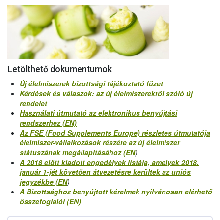
Letölthető dokumentumok
Új élelmiszerek bizottsági tájékoztató füzet
Kérdések és válaszok: az új élelmiszerekről szóló új
rendelet
Használati útmutató az elektronikus benyújtási
rendszerhez (EN)
Az FSE (Food Supplements Europe) részletes útmutatója
élelmiszer-vállalkozások részére az új élelmiszer
státuszának megállapításához (EN
)
A 2018 előtt kiadott engedélyek listája, amelyek 2018.
január 1-jét követően átvezetésre kerültek az uniós
jegyzékbe (EN
)
A Bizottsághoz benyújtott kérelmek nyilvánosan elérhető
összefoglalói (EN)