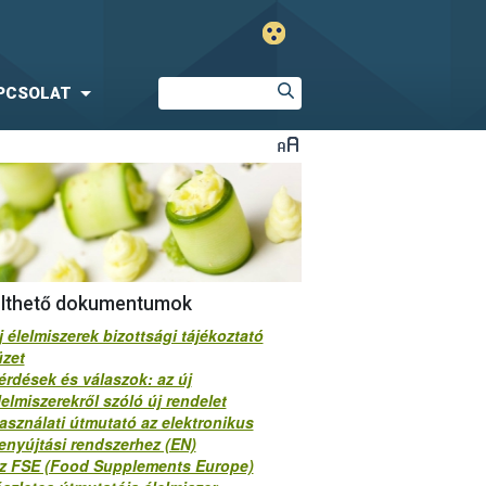
PCSOLAT
ölthető dokumentumok
j élelmiszerek bizottsági tájékoztató
üzet
érdések és válaszok: az új
lelmiszerekről szóló új rendelet
asználati útmutató az elektronikus
enyújtási rendszerhez (EN)
z FSE (Food Supplements Europe)