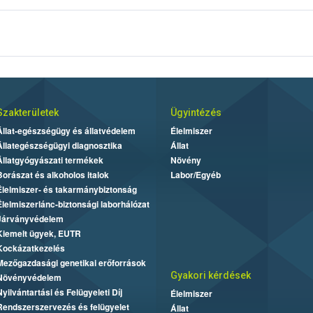
gnevezését az azt tartalmazó élelmiszerek jelölésén a következőként kell 
Szakterületek
Ügyintézés
Állat-egészségügy és állatvédelem
Élelmiszer
Állategészségügyi diagnosztika
Állat
Állatgyógyászati termékek
Növény
Borászat és alkoholos italok
Labor/Egyéb
Élelmiszer- és takarmánybiztonság
Élelmiszerlánc-biztonsági laborhálózat
Járványvédelem
Kiemelt ügyek, EUTR
Kockázatkezelés
Mezőgazdasági genetikai erőforrások
Gyakori kérdések
Növényvédelem
Nyilvántartási és Felügyeleti Díj
Élelmiszer
Rendszerszervezés és felügyelet
Állat