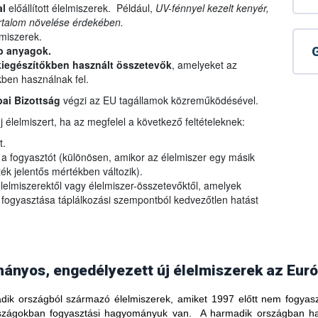
al
előállított élelmiszerek. Például,
UV-fénnyel kezelt kenyér,
artalom növelése érdekében.
lmiszerek.
b anyagok.
G
iegészítőkben használt
összetevők
, amelyeket az
kben használnak fel.
ai Bizottság
végzi az EU tagállamok közreműködésével.
 élelmiszert, ha az megfelel a következő feltételeknek:
t.
e a fogyasztót (különösen, amikor az élelmiszer egy másik
rték jelentős mértékben változik).
lelmiszerektől vagy élelmiszer-összetevőktől, amelyek
 fogyasztása táplálkozási szempontból kedvezőtlen hatást
nyos, engedélyezett új élelmiszerek az Euró
ik országból származó élelmiszerek, amiket 1997 előtt nem fogyasz
országokban fogyasztási hagyományuk van. A harmadik országban h