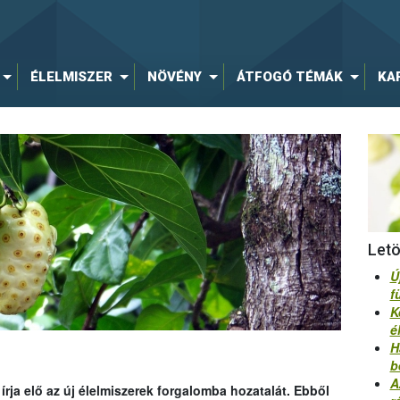
ÉLELMISZER
NÖVÉNY
ÁTFOGÓ TÉMÁK
KA
Let
Ú
f
K
é
H
b
A
rja elő az új élelmiszerek forgalomba hozatalát. Ebből