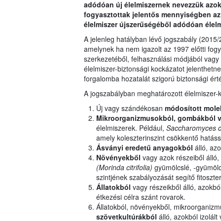
adódóan új élelmiszernek nevezzük azoka
fogyasztottak jelentős mennyiségben az 
élelmiszer újszerűségéből adódóan élelm
A jelenleg hatályban lévő jogszabály (2015/2
amelynek ha nem igazolt az 1997 előtti fog
szerkezetéből, felhasználási módjából vagy 
élelmiszer-biztonsági kockázatot jelenthetn
forgalomba hozatalát szigorú biztonsági ért
A jogszabályban meghatározott élelmiszer-k
Új vagy szándékosan
módosított mole
Mikroorganizmusokból, gombákból v
élelmiszerek. Például,
Saccharomyces c
amely koleszterinszint csökkentő hatássa
Ásványi eredetű anyagokból
álló, azo
Növényekből
vagy azok részeiből álló, 
(Morinda citrifolia)
gyümölcslé, -gyümölcs
szintjének szabályozását segítő fitoszter
Állatokból
vagy részeikből álló, azokból
étkezési célra szánt rovarok.
Állatokból, növényekből, mikroorganiz
szövetkultúrákból
álló, azokból izolált 