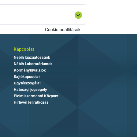
szerepeltetni „
Dipteryx alata
pörkölt diója
Cookie beállítások
Kapcsolat
Nébih Igazgatóságok
Nébih Laboratóriumok
Kormányhivatalok
Sajtókapcsolat
Ügyfélszolgálat
Hatósági jogsegély
Élelmiszermentő Központ
Hírlevél feliratkozás