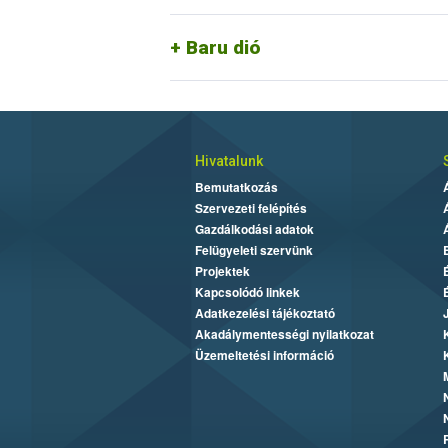
specifikáció írja le. Az új élelmiszer me
vagy pörkölt baru (
Dipteryx alata
) dió”
Baru dió
Hivatalunk
Bemutatkozás
Szervezeti felépítés
Gazdálkodási adatok
Felügyeleti szervünk
Projektek
Kapcsolódó linkek
Adatkezelési tájékoztató
Akadálymentességi nyilatkozat
Üzemeltetési információ