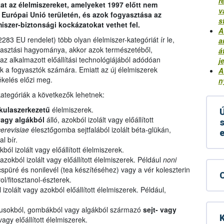
r
t az élelmiszereket, amelyeket 1997 előtt nem
v
Európai Unió területén, és azok fogyasztása az
s
iszer-biztonsági kockázatokat vethet fel.
A
283 EU rendelet) több olyan élelmiszer-kategóriát ír le,
a
yasztási hagyománya, akkor azok természetéből,
á
az alkalmazott előállítási technológiájából adódóan
j
ek a fogyasztók számára. Emiatt az új élelmiszerek
A
ékelés előzi meg.
n
ategóriák a következők lehetnek:
kulaszerkezetű
élelmiszerek.
Ú
agy algákból
álló, azokból izolált vagy előállított
s
erevisiae
élesztőgomba sejtfalából izolált béta-glükán,
l bír.
kból izolált vagy előállított élelmiszerek.
azokból izolált vagy előállított élelmiszerek. Például
noni
püré és nonilevél (tea készítéséhez) vagy a vér koleszterin
ol/fitosztanol-észterek.
 izolált vagy azokból előállított élelmiszerek. Például,
musokból, gombákból vagy algákból származó
sejt- vagy
K
vagy előállított élelmiszerek.