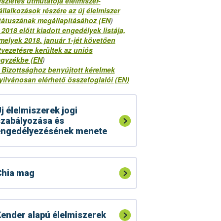
észletes útmutatója élelmiszer-
állalkozások részére az új élelmiszer
tátuszának megállapításához (EN
)
 2018 előtt kiadott engedélyek listája,
melyek 2018. január 1-jét követően
tvezetésre kerültek az uniós
egyzékbe (EN
)
 Bizottsághoz benyújtott kérelmek
yilvánosan elérhető összefoglalói (EN)
j élelmiszerek jogi
zabályozása és
engedélyezésének menete
Chia mag
ender alapú élelmiszerek