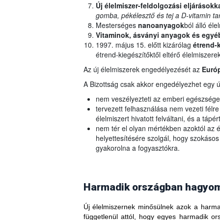
Új élelmiszer-feldolgozási eljárásokk
gomba, pékélesztő és tej a D-vitamin t
Mesterséges
nanoanyagok
ból álló éle
Vitaminok, ásványi anyagok és egyé
1997. május 15. előtt kizárólag
étrend-k
étrend-kiegészítőktől eltérő élelmiszere
Az új élelmiszerek engedélyezését az
Európ
A Bizottság csak akkor engedélyezhet egy új
nem veszélyezteti az emberi egészsége
tervezett felhasználása nem vezeti félr
élelmiszert hivatott felváltani, és a tápé
nem tér el olyan mértékben azoktól az é
helyettesítésére szolgál, hogy szokásos
gyakorolna a fogyasztókra.
Harmadik országban hagyomá
Új élelmiszernek minősülnek azok a harmad
függetlenül attól, hogy egyes harmadik 