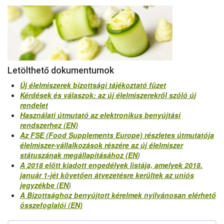
Letölthető dokumentumok
Új élelmiszerek bizottsági tájékoztató füzet
Kérdések és válaszok: az új élelmiszerekről szóló új
rendelet
Használati útmutató az elektronikus benyújtási
rendszerhez (EN)
Az FSE (Food Supplements Europe) részletes útmutatója
élelmiszer-vállalkozások részére az új élelmiszer
státuszának megállapításához (EN
)
A 2018 előtt kiadott engedélyek listája, amelyek 2018.
január 1-jét követően átvezetésre kerültek az uniós
jegyzékbe (EN
)
A Bizottsághoz benyújtott kérelmek nyilvánosan elérhető
összefoglalói (EN)