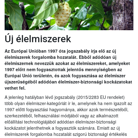
Új élelmiszerek
Az Európai Unióban 1997 óta jogszabály írja elő az új
élelmiszerek forgalomba hozatalát. Ebből adódóan új
élelmiszernek nevezzük azokat az élelmiszereket, amelyeket
1997 előtt nem fogyasztottak jelentős mennyiségben az
Európai Unió területén, és azok fogyasztása az élelmiszer
újszerűségéből adódóan élelmiszer-biztonsági kockázatokat
vethet fel.
A jelenleg hatályban lévő jogszabály (2015/2283 EU rendelet)
több olyan élelmiszer-kategóriát ír le, amelynek ha nem igazolt az
1997 előtti fogyasztási hagyománya, akkor azok természetéből,
szerkezetéből, felhasználási módjából vagy az alkalmazott
előállítási technológiájából adódóan élelmiszer-biztonsági
kockázatot jelenthetnek a fogyasztók számára. Emiatt az új
élelmiszerek forgalomba hozatalát szigorú biztonsági értékelés