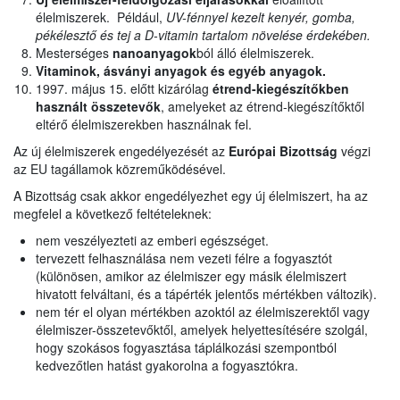
élelmiszerek. Például,
UV-fénnyel kezelt kenyér, gomba,
pékélesztő és tej a D-vitamin tartalom növelése érdekében.
Mesterséges
nanoanyagok
ból álló élelmiszerek.
Vitaminok, ásványi anyagok és egyéb anyagok.
1997. május 15. előtt kizárólag
étrend-kiegészítőkben
használt
összetevők
, amelyeket az étrend-kiegészítőktől
eltérő élelmiszerekben használnak fel.
Az új élelmiszerek engedélyezését az
Európai Bizottság
végzi
az EU tagállamok közreműködésével.
A Bizottság csak akkor engedélyezhet egy új élelmiszert, ha az
megfelel a következő feltételeknek:
nem veszélyezteti az emberi egészséget.
tervezett felhasználása nem vezeti félre a fogyasztót
(különösen, amikor az élelmiszer egy másik élelmiszert
hivatott felváltani, és a tápérték jelentős mértékben változik).
nem tér el olyan mértékben azoktól az élelmiszerektől vagy
élelmiszer-összetevőktől, amelyek helyettesítésére szolgál,
hogy szokásos fogyasztása táplálkozási szempontból
kedvezőtlen hatást gyakorolna a fogyasztókra.