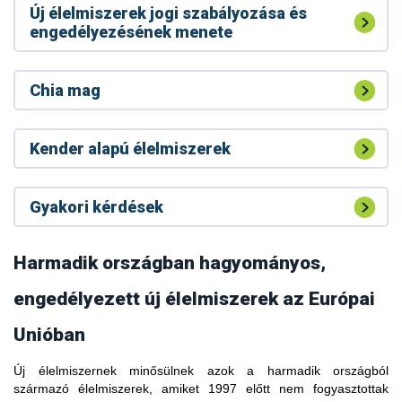
Új élelmiszerek jogi szabályozása és
engedélyezésének menete
Chia mag
Kender alapú élelmiszerek
Gyakori kérdések
Harmadik országban hagyományos,
engedélyezett új élelmiszerek az Európai
Unióban
Új élelmiszernek minősülnek azok a harmadik országból
A kávélevélből készült forrázatot (tea) hagyományos italként
származó élelmiszerek, amiket 1997 előtt nem fogyasztottak
fogyasztják Etiópiában, Dél-Szudánban, Libériában,