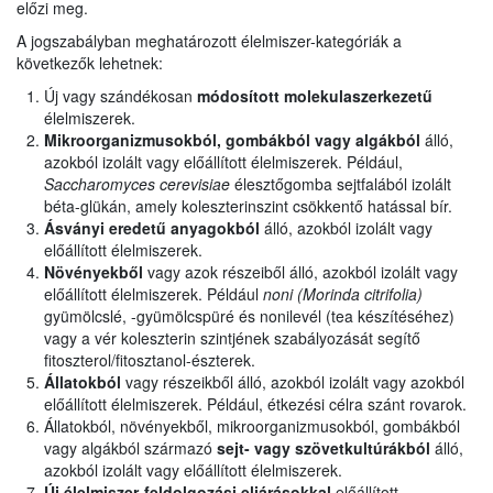
előzi meg.
A jogszabályban meghatározott élelmiszer-kategóriák a
következők lehetnek:
Új vagy szándékosan
módosított molekulaszerkezetű
élelmiszerek.
Mikroorganizmusokból, gombákból vagy algákból
álló,
azokból izolált vagy előállított élelmiszerek. Például,
Saccharomyces cerevisiae
élesztőgomba sejtfalából izolált
béta-glükán, amely koleszterinszint csökkentő hatással bír.
Ásványi eredetű anyagokból
álló, azokból izolált vagy
előállított élelmiszerek.
Növényekből
vagy azok részeiből álló, azokból izolált vagy
előállított élelmiszerek. Például
noni (Morinda citrifolia)
gyümölcslé, -gyümölcspüré és nonilevél (tea készítéséhez)
vagy a vér koleszterin szintjének szabályozását segítő
fitoszterol/fitosztanol-észterek.
Állatokból
vagy részeikből álló, azokból izolált vagy azokból
előállított élelmiszerek. Például, étkezési célra szánt rovarok.
Állatokból, növényekből, mikroorganizmusokból, gombákból
vagy algákból származó
sejt- vagy szövetkultúrákból
álló,
azokból izolált vagy előállított élelmiszerek.
Új élelmiszer-feldolgozási eljárásokkal
előállított