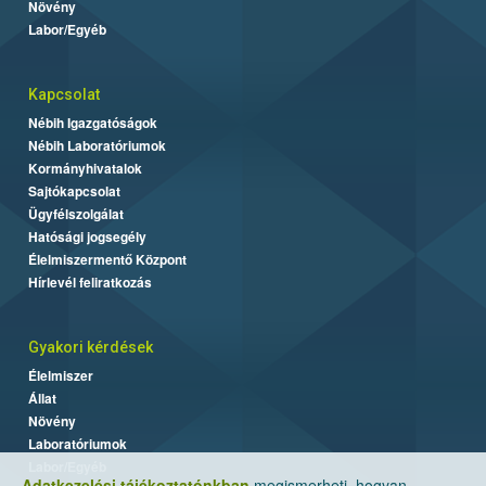
Növény
Labor/Egyéb
Kapcsolat
Nébih Igazgatóságok
Nébih Laboratóriumok
Kormányhivatalok
Sajtókapcsolat
Ügyfélszolgálat
Hatósági jogsegély
Élelmiszermentő Központ
Hírlevél feliratkozás
Gyakori kérdések
Élelmiszer
Állat
Növény
Laboratóriumok
Labor/Egyéb
Adatkezelési tájékoztatónkban
megismerheti, hogyan