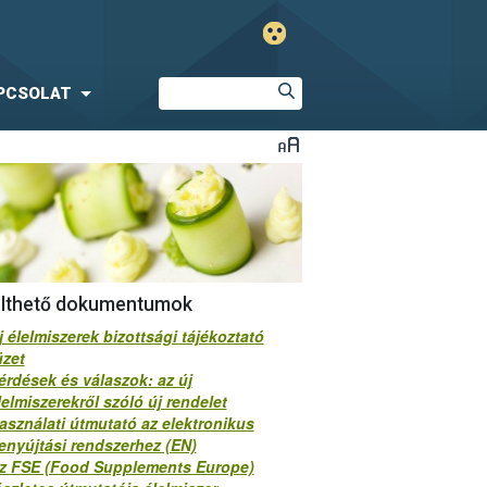
PCSOLAT
ölthető dokumentumok
j élelmiszerek bizottsági tájékoztató
üzet
érdések és válaszok: az új
lelmiszerekről szóló új rendelet
asználati útmutató az elektronikus
enyújtási rendszerhez (EN)
z FSE (Food Supplements Europe)