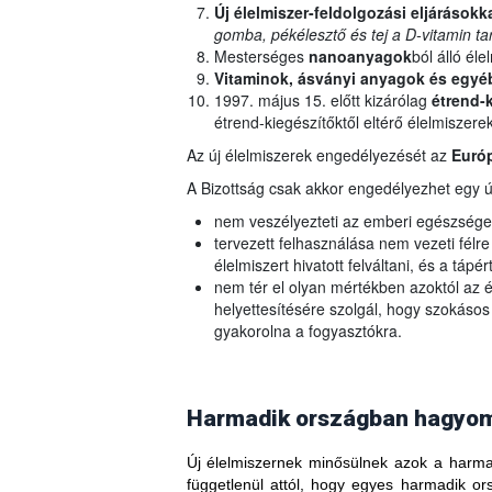
Új élelmiszer-feldolgozási eljárásokk
gomba, pékélesztő és tej a D-vitamin t
Mesterséges
nanoanyagok
ból álló éle
Vitaminok, ásványi anyagok és egyé
1997. május 15. előtt kizárólag
étrend-k
étrend-kiegészítőktől eltérő élelmiszere
Az új élelmiszerek engedélyezését az
Európ
A Bizottság csak akkor engedélyezhet egy új
nem veszélyezteti az emberi egészsége
tervezett felhasználása nem vezeti félr
élelmiszert hivatott felváltani, és a tápé
nem tér el olyan mértékben azoktól az é
helyettesítésére szolgál, hogy szokásos
gyakorolna a fogyasztókra.
Harmadik országban hagyomá
Új élelmiszernek minősülnek azok a harmad
függetlenül attól, hogy egyes harmadik 