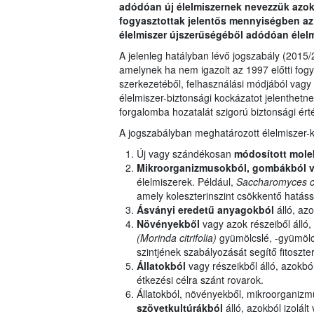
adódóan új élelmiszernek nevezzük azoka
fogyasztottak jelentős mennyiségben az 
élelmiszer újszerűségéből adódóan élelm
A jelenleg hatályban lévő jogszabály (2015/2
amelynek ha nem igazolt az 1997 előtti fog
szerkezetéből, felhasználási módjából vagy 
élelmiszer-biztonsági kockázatot jelenthetn
forgalomba hozatalát szigorú biztonsági ért
A jogszabályban meghatározott élelmiszer-k
Új vagy szándékosan
módosított mole
Mikroorganizmusokból, gombákból v
élelmiszerek. Például,
Saccharomyces c
amely koleszterinszint csökkentő hatássa
Ásványi eredetű anyagokból
álló, azo
Növényekből
vagy azok részeiből álló, 
(Morinda citrifolia)
gyümölcslé, -gyümölcs
szintjének szabályozását segítő fitoszter
Állatokból
vagy részeikből álló, azokból
étkezési célra szánt rovarok.
Állatokból, növényekből, mikroorganiz
szövetkultúrákból
álló, azokból izolált 