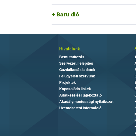
specifikáció írja le. Az új élelmiszer me
vagy pörkölt baru (
Dipteryx alata
) dió”
Baru dió
Hivatalunk
Bemutatkozás
Szervezeti felépítés
Gazdálkodási adatok
Felügyeleti szervünk
Projektek
Kapcsolódó linkek
Adatkezelési tájékoztató
Akadálymentességi nyilatkozat
Üzemeltetési információ