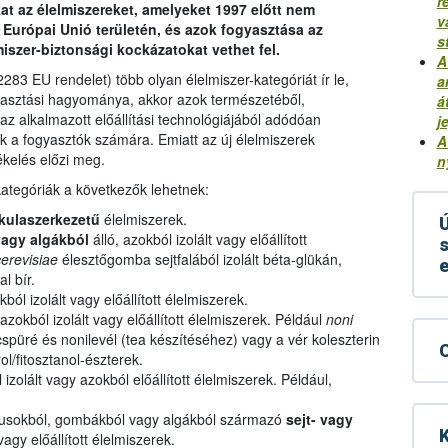
r
t az élelmiszereket, amelyeket 1997 előtt nem
v
Európai Unió területén, és azok fogyasztása az
s
iszer-biztonsági kockázatokat vethet fel.
A
283 EU rendelet) több olyan élelmiszer-kategóriát ír le,
a
yasztási hagyománya, akkor azok természetéből,
á
az alkalmazott előállítási technológiájából adódóan
j
ek a fogyasztók számára. Emiatt az új élelmiszerek
A
ékelés előzi meg.
n
ategóriák a következők lehetnek:
kulaszerkezetű
élelmiszerek.
Ú
agy algákból
álló, azokból izolált vagy előállított
s
erevisiae
élesztőgomba sejtfalából izolált béta-glükán,
l bír.
kból izolált vagy előállított élelmiszerek.
azokból izolált vagy előállított élelmiszerek. Például
noni
püré és nonilevél (tea készítéséhez) vagy a vér koleszterin
ol/fitosztanol-észterek.
 izolált vagy azokból előállított élelmiszerek. Például,
musokból, gombákból vagy algákból származó
sejt- vagy
K
vagy előállított élelmiszerek.