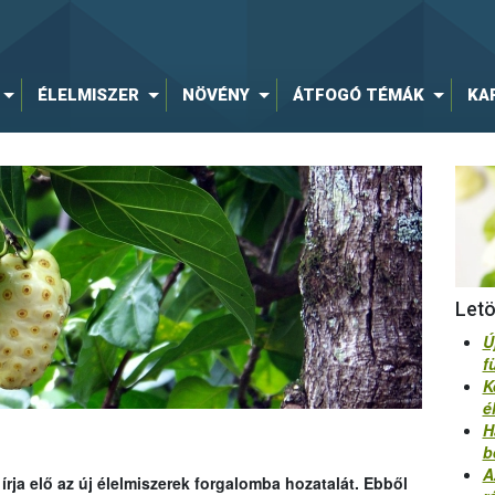
ÉLELMISZER
NÖVÉNY
ÁTFOGÓ TÉMÁK
KA
Let
Ú
f
K
é
H
b
A
rja elő az új élelmiszerek forgalomba hozatalát. Ebből