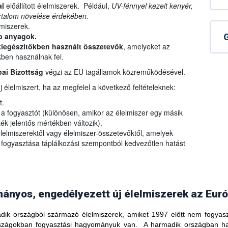
al
előállított élelmiszerek. Például,
UV-fénnyel kezelt kenyér,
artalom növelése érdekében.
lmiszerek.
b anyagok.
G
iegészítőkben használt
összetevők
, amelyeket az
kben használnak fel.
ai Bizottság
végzi az EU tagállamok közreműködésével.
 élelmiszert, ha az megfelel a következő feltételeknek:
t.
e a fogyasztót (különösen, amikor az élelmiszer egy másik
rték jelentős mértékben változik).
lelmiszerektől vagy élelmiszer-összetevőktől, amelyek
 fogyasztása táplálkozási szempontból kedvezőtlen hatást
nyos, engedélyezett új élelmiszerek az Euró
ik országból származó élelmiszerek, amiket 1997 előtt nem fogyasz
országokban fogyasztási hagyományuk van. A harmadik országban h