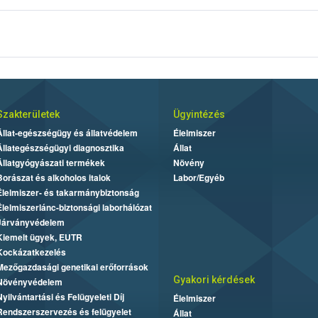
gnevezését az azt tartalmazó élelmiszerek jelölésén a következőként kell 
Szakterületek
Ügyintézés
Állat-egészségügy és állatvédelem
Élelmiszer
Állategészségügyi diagnosztika
Állat
Állatgyógyászati termékek
Növény
Borászat és alkoholos italok
Labor/Egyéb
Élelmiszer- és takarmánybiztonság
Élelmiszerlánc-biztonsági laborhálózat
Járványvédelem
Kiemelt ügyek, EUTR
Kockázatkezelés
Mezőgazdasági genetikai erőforrások
Gyakori kérdések
Növényvédelem
Nyilvántartási és Felügyeleti Díj
Élelmiszer
Rendszerszervezés és felügyelet
Állat