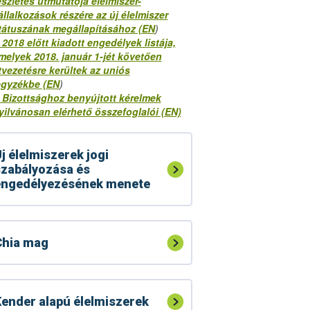
észletes útmutatója élelmiszer-
állalkozások részére az új élelmiszer
tátuszának megállapításához (EN
)
 2018 előtt kiadott engedélyek listája,
melyek 2018. január 1-jét követően
tvezetésre kerültek az uniós
egyzékbe (EN
)
 Bizottsághoz benyújtott kérelmek
yilvánosan elérhető összefoglalói (EN)
j élelmiszerek jogi
zabályozása és
engedélyezésének menete
Chia mag
ender alapú élelmiszerek