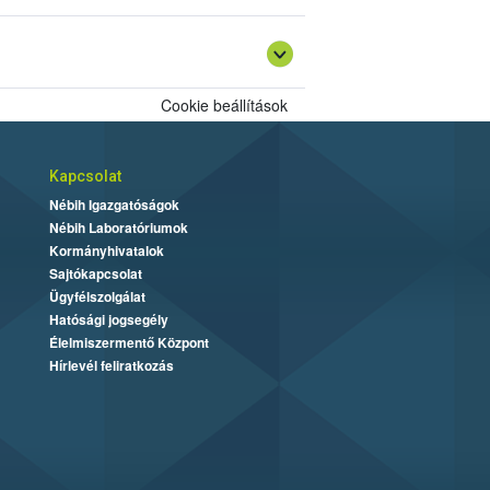
szerepeltetni „
Dipteryx alata
pörkölt diója
Cookie beállítások
Kapcsolat
Nébih Igazgatóságok
Nébih Laboratóriumok
Kormányhivatalok
Sajtókapcsolat
Ügyfélszolgálat
Hatósági jogsegély
Élelmiszermentő Központ
Hírlevél feliratkozás