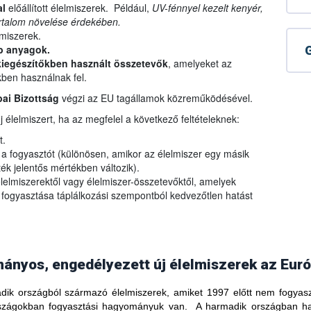
al
előállított élelmiszerek. Például,
UV-fénnyel kezelt kenyér,
artalom növelése érdekében.
lmiszerek.
b anyagok.
G
iegészítőkben használt
összetevők
, amelyeket az
kben használnak fel.
ai Bizottság
végzi az EU tagállamok közreműködésével.
 élelmiszert, ha az megfelel a következő feltételeknek:
t.
e a fogyasztót (különösen, amikor az élelmiszer egy másik
rték jelentős mértékben változik).
lelmiszerektől vagy élelmiszer-összetevőktől, amelyek
 fogyasztása táplálkozási szempontból kedvezőtlen hatást
nyos, engedélyezett új élelmiszerek az Euró
ik országból származó élelmiszerek, amiket 1997 előtt nem fogyasz
országokban fogyasztási hagyományuk van. A harmadik országban h