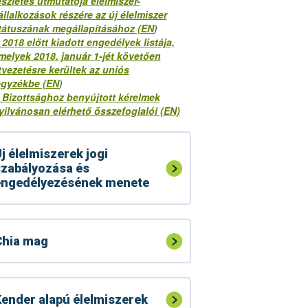
észletes útmutatója élelmiszer-
állalkozások részére az új élelmiszer
tátuszának megállapításához (EN
)
 2018 előtt kiadott engedélyek listája,
melyek 2018. január 1-jét követően
tvezetésre kerültek az uniós
egyzékbe (EN
)
 Bizottsághoz benyújtott kérelmek
yilvánosan elérhető összefoglalói (EN)
j élelmiszerek jogi
zabályozása és
engedélyezésének menete
Chia mag
ender alapú élelmiszerek