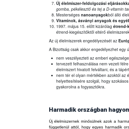
Új élelmiszer-feldolgozási eljárásokk
gomba, pékélesztő és tej a D-vitamin t
Mesterséges
nanoanyagok
ból álló éle
Vitaminok, ásványi anyagok és egyé
1997. május 15. előtt kizárólag
étrend-k
étrend-kiegészítőktől eltérő élelmiszere
Az új élelmiszerek engedélyezését az
Európ
A Bizottság csak akkor engedélyezhet egy új
nem veszélyezteti az emberi egészsége
tervezett felhasználása nem vezeti félr
élelmiszert hivatott felváltani, és a tápé
nem tér el olyan mértékben azoktól az é
helyettesítésére szolgál, hogy szokásos
gyakorolna a fogyasztókra.
Harmadik országban hagyomá
Új élelmiszernek minősülnek azok a harmad
függetlenül attól, hogy egyes harmadik 