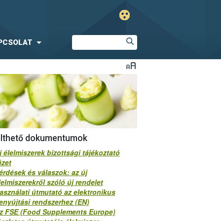
PCSOLAT
ölthető dokumentumok
j élelmiszerek bizottsági tájékoztató
üzet
érdések és válaszok: az új
lelmiszerekről szóló új rendelet
asználati útmutató az elektronikus
enyújtási rendszerhez (EN)
z FSE (Food Supplements Europe)