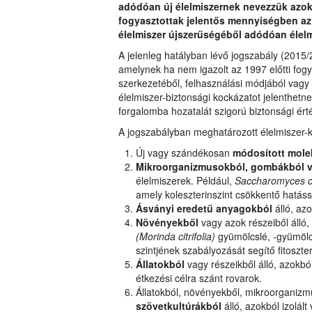
adódóan új élelmiszernek nevezzük azoka
fogyasztottak jelentős mennyiségben az 
élelmiszer újszerűségéből adódóan élelm
A jelenleg hatályban lévő jogszabály (2015/2
amelynek ha nem igazolt az 1997 előtti fog
szerkezetéből, felhasználási módjából vagy 
élelmiszer-biztonsági kockázatot jelenthetn
forgalomba hozatalát szigorú biztonsági ért
A jogszabályban meghatározott élelmiszer-k
Új vagy szándékosan
módosított mole
Mikroorganizmusokból, gombákból v
élelmiszerek. Például,
Saccharomyces c
amely koleszterinszint csökkentő hatássa
Ásványi eredetű anyagokból
álló, azo
Növényekből
vagy azok részeiből álló, 
(Morinda citrifolia)
gyümölcslé, -gyümölcs
szintjének szabályozását segítő fitoszter
Állatokból
vagy részeikből álló, azokból
étkezési célra szánt rovarok.
Állatokból, növényekből, mikroorganiz
szövetkultúrákból
álló, azokból izolált 