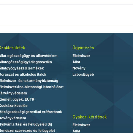
gnevezését az azt tartalmazó élelmiszerek jelölésén a következőként kell 
Szakterületek
Ügyintézés
Állat-egészségügy és állatvédelem
Élelmiszer
Állategészségügyi diagnosztika
Állat
Állatgyógyászati termékek
Növény
Borászat és alkoholos italok
Labor/Egyéb
Élelmiszer- és takarmánybiztonság
Élelmiszerlánc-biztonsági laborhálózat
Járványvédelem
Kiemelt ügyek, EUTR
Kockázatkezelés
Mezőgazdasági genetikai erőforrások
Gyakori kérdések
Növényvédelem
Nyilvántartási és Felügyeleti Díj
Élelmiszer
Rendszerszervezés és felügyelet
Állat