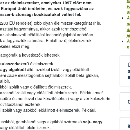
r
t az élelmiszereket, amelyeket 1997 előtt nem
v
Európai Unió területén, és azok fogyasztása az
s
iszer-biztonsági kockázatokat vethet fel.
A
283 EU rendelet) több olyan élelmiszer-kategóriát ír le,
a
yasztási hagyománya, akkor azok természetéből,
á
az alkalmazott előállítási technológiájából adódóan
j
ek a fogyasztók számára. Emiatt az új élelmiszerek
A
ékelés előzi meg.
n
ategóriák a következők lehetnek:
kulaszerkezetű
élelmiszerek.
Ú
agy algákból
álló, azokból izolált vagy előállított
s
erevisiae
élesztőgomba sejtfalából izolált béta-glükán,
l bír.
kból izolált vagy előállított élelmiszerek.
azokból izolált vagy előállított élelmiszerek. Például
noni
püré és nonilevél (tea készítéséhez) vagy a vér koleszterin
ol/fitosztanol-észterek.
 izolált vagy azokból előállított élelmiszerek. Például,
musokból, gombákból vagy algákból származó
sejt- vagy
K
vagy előállított élelmiszerek.