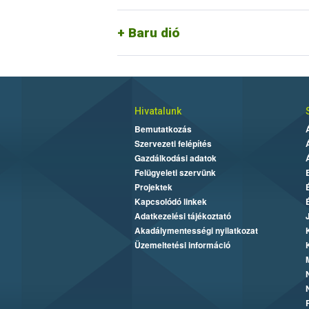
specifikáció írja le. Az új élelmiszer me
vagy pörkölt baru (
Dipteryx alata
) dió”
Baru dió
Hivatalunk
Bemutatkozás
Szervezeti felépítés
Gazdálkodási adatok
Felügyeleti szervünk
Projektek
Kapcsolódó linkek
Adatkezelési tájékoztató
Akadálymentességi nyilatkozat
Üzemeltetési információ