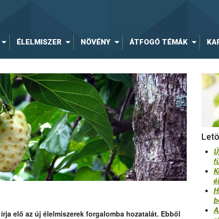
ÉLELMISZER
NÖVÉNY
ÁTFOGÓ TÉMÁK
KA
Let
Ú
f
K
é
H
b
A
rja elő az új élelmiszerek forgalomba hozatalát. Ebből