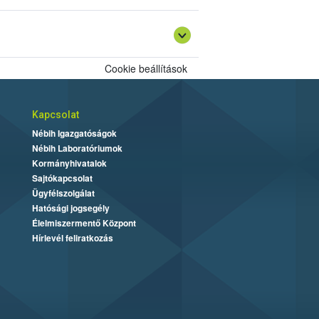
szerepeltetni „
Dipteryx alata
pörkölt diója
Cookie beállítások
Kapcsolat
Nébih Igazgatóságok
Nébih Laboratóriumok
Kormányhivatalok
Sajtókapcsolat
Ügyfélszolgálat
Hatósági jogsegély
Élelmiszermentő Központ
Hírlevél feliratkozás