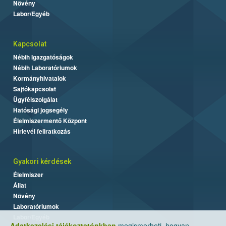
Növény
Labor/Egyéb
Kapcsolat
Nébih Igazgatóságok
Nébih Laboratóriumok
Kormányhivatalok
Sajtókapcsolat
Ügyfélszolgálat
Hatósági jogsegély
Élelmiszermentő Központ
Hírlevél feliratkozás
Gyakori kérdések
Élelmiszer
Állat
Növény
Laboratóriumok
Labor/Egyéb
Adatkezelési tájékoztatónkban
megismerheti, hogyan