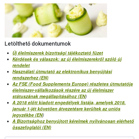
Letölthető dokumentumok
Új élelmiszerek bizottsági tájékoztató füzet
Kérdések és válaszok: az új élelmiszerekről szóló új
rendelet
Használati útmutató az elektronikus benyújtási
rendszerhez (EN)
Az FSE (Food Supplements Europe) részletes útmutatója
élelmiszer-vállalkozások részére az új élelmiszer
státuszának megállapításához (EN
)
A 2018 előtt kiadott engedélyek listája, amelyek 2018.
január 1-jét követően átvezetésre kerültek az uniós
jegyzékbe (EN
)
A Bizottsághoz benyújtott kérelmek nyilvánosan elérhető
összefoglalói (EN)