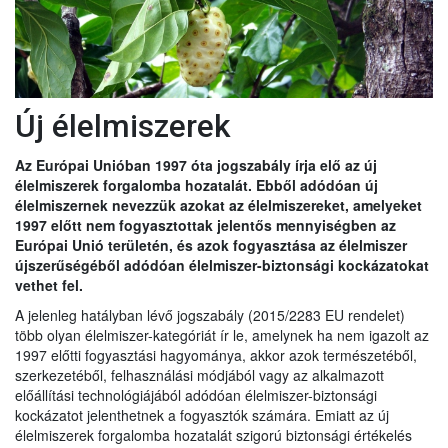
Új élelmiszerek
Az Európai Unióban 1997 óta jogszabály írja elő az új
élelmiszerek forgalomba hozatalát. Ebből adódóan új
élelmiszernek nevezzük azokat az élelmiszereket, amelyeket
1997 előtt nem fogyasztottak jelentős mennyiségben az
Európai Unió területén, és azok fogyasztása az élelmiszer
újszerűségéből adódóan élelmiszer-biztonsági kockázatokat
vethet fel.
A jelenleg hatályban lévő jogszabály (2015/2283 EU rendelet)
több olyan élelmiszer-kategóriát ír le, amelynek ha nem igazolt az
1997 előtti fogyasztási hagyománya, akkor azok természetéből,
szerkezetéből, felhasználási módjából vagy az alkalmazott
előállítási technológiájából adódóan élelmiszer-biztonsági
kockázatot jelenthetnek a fogyasztók számára. Emiatt az új
élelmiszerek forgalomba hozatalát szigorú biztonsági értékelés