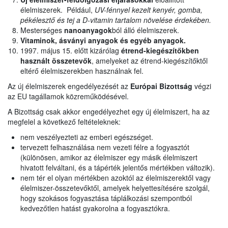
élelmiszerek. Például,
UV-fénnyel kezelt kenyér, gomba,
pékélesztő és tej a D-vitamin tartalom növelése érdekében.
Mesterséges
nanoanyagok
ból álló élelmiszerek.
Vitaminok, ásványi anyagok és egyéb anyagok.
1997. május 15. előtt kizárólag
étrend-kiegészítőkben
használt
összetevők
, amelyeket az étrend-kiegészítőktől
eltérő élelmiszerekben használnak fel.
Az új élelmiszerek engedélyezését az
Európai Bizottság
végzi
az EU tagállamok közreműködésével.
A Bizottság csak akkor engedélyezhet egy új élelmiszert, ha az
megfelel a következő feltételeknek:
nem veszélyezteti az emberi egészséget.
tervezett felhasználása nem vezeti félre a fogyasztót
(különösen, amikor az élelmiszer egy másik élelmiszert
hivatott felváltani, és a tápérték jelentős mértékben változik).
nem tér el olyan mértékben azoktól az élelmiszerektől vagy
élelmiszer-összetevőktől, amelyek helyettesítésére szolgál,
hogy szokásos fogyasztása táplálkozási szempontból
kedvezőtlen hatást gyakorolna a fogyasztókra.