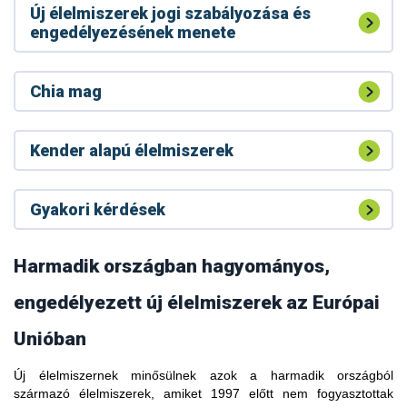
Új élelmiszerek jogi szabályozása és
engedélyezésének menete
Chia mag
Kender alapú élelmiszerek
Gyakori kérdések
Harmadik országban hagyományos,
engedélyezett új élelmiszerek az Európai
Unióban
Új élelmiszernek minősülnek azok a harmadik országból
A kávélevélből készült forrázatot (tea) hagyományos italként
származó élelmiszerek, amiket 1997 előtt nem fogyasztottak
fogyasztják Etiópiában, Dél-Szudánban, Libériában,