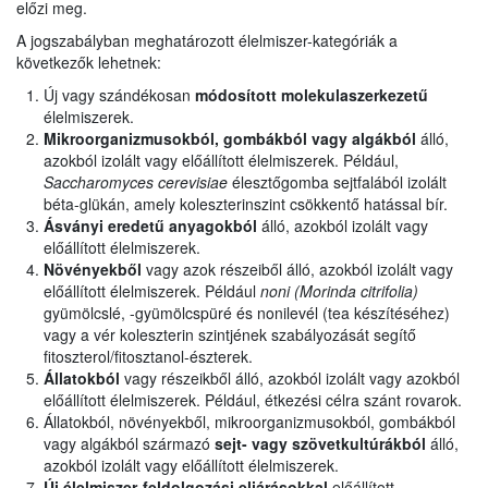
előzi meg.
A jogszabályban meghatározott élelmiszer-kategóriák a
következők lehetnek:
Új vagy szándékosan
módosított molekulaszerkezetű
élelmiszerek.
Mikroorganizmusokból, gombákból vagy algákból
álló,
azokból izolált vagy előállított élelmiszerek. Például,
Saccharomyces cerevisiae
élesztőgomba sejtfalából izolált
béta-glükán, amely koleszterinszint csökkentő hatással bír.
Ásványi eredetű anyagokból
álló, azokból izolált vagy
előállított élelmiszerek.
Növényekből
vagy azok részeiből álló, azokból izolált vagy
előállított élelmiszerek. Például
noni (Morinda citrifolia)
gyümölcslé, -gyümölcspüré és nonilevél (tea készítéséhez)
vagy a vér koleszterin szintjének szabályozását segítő
fitoszterol/fitosztanol-észterek.
Állatokból
vagy részeikből álló, azokból izolált vagy azokból
előállított élelmiszerek. Például, étkezési célra szánt rovarok.
Állatokból, növényekből, mikroorganizmusokból, gombákból
vagy algákból származó
sejt- vagy szövetkultúrákból
álló,
azokból izolált vagy előállított élelmiszerek.
Új élelmiszer-feldolgozási eljárásokkal
előállított