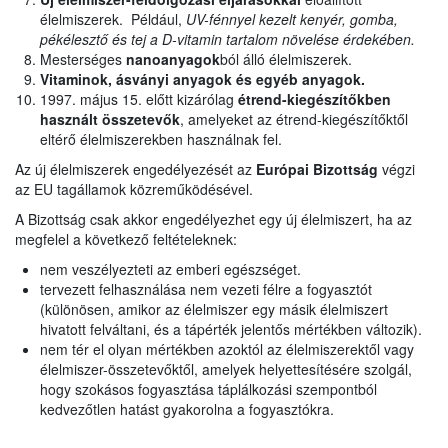
élelmiszerek. Például,
UV-fénnyel kezelt kenyér, gomba,
pékélesztő és tej a D-vitamin tartalom növelése érdekében.
Mesterséges
nanoanyagok
ból álló élelmiszerek.
Vitaminok, ásványi anyagok és egyéb anyagok.
1997. május 15. előtt kizárólag
étrend-kiegészítőkben
használt
összetevők
, amelyeket az étrend-kiegészítőktől
eltérő élelmiszerekben használnak fel.
Az új élelmiszerek engedélyezését az
Európai Bizottság
végzi
az EU tagállamok közreműködésével.
A Bizottság csak akkor engedélyezhet egy új élelmiszert, ha az
megfelel a következő feltételeknek:
nem veszélyezteti az emberi egészséget.
tervezett felhasználása nem vezeti félre a fogyasztót
(különösen, amikor az élelmiszer egy másik élelmiszert
hivatott felváltani, és a tápérték jelentős mértékben változik).
nem tér el olyan mértékben azoktól az élelmiszerektől vagy
élelmiszer-összetevőktől, amelyek helyettesítésére szolgál,
hogy szokásos fogyasztása táplálkozási szempontból
kedvezőtlen hatást gyakorolna a fogyasztókra.