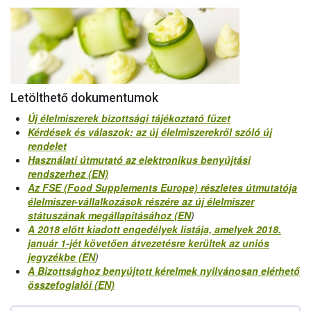
Letölthető dokumentumok
Új élelmiszerek bizottsági tájékoztató füzet
Kérdések és válaszok: az új élelmiszerekről szóló új
rendelet
Használati útmutató az elektronikus benyújtási
rendszerhez (EN)
Az FSE (Food Supplements Europe) részletes útmutatója
élelmiszer-vállalkozások részére az új élelmiszer
státuszának megállapításához (EN
)
A 2018 előtt kiadott engedélyek listája, amelyek 2018.
január 1-jét követően átvezetésre kerültek az uniós
jegyzékbe (EN
)
A Bizottsághoz benyújtott kérelmek nyilvánosan elérhető
összefoglalói (EN)