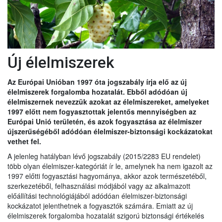
Új élelmiszerek
Az Európai Unióban 1997 óta jogszabály írja elő az új
élelmiszerek forgalomba hozatalát. Ebből adódóan új
élelmiszernek nevezzük azokat az élelmiszereket, amelyeket
1997 előtt nem fogyasztottak jelentős mennyiségben az
Európai Unió területén, és azok fogyasztása az élelmiszer
újszerűségéből adódóan élelmiszer-biztonsági kockázatokat
vethet fel.
A jelenleg hatályban lévő jogszabály (2015/2283 EU rendelet)
több olyan élelmiszer-kategóriát ír le, amelynek ha nem igazolt az
1997 előtti fogyasztási hagyománya, akkor azok természetéből,
szerkezetéből, felhasználási módjából vagy az alkalmazott
előállítási technológiájából adódóan élelmiszer-biztonsági
kockázatot jelenthetnek a fogyasztók számára. Emiatt az új
élelmiszerek forgalomba hozatalát szigorú biztonsági értékelés