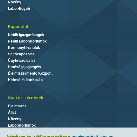
Növény
Labor/Egyéb
Kapcsolat
Nébih Igazgatóságok
Nébih Laboratóriumok
Kormányhivatalok
Sajtókapcsolat
Ügyfélszolgálat
Hatósági jogsegély
Élelmiszermentő Központ
Hírlevél feliratkozás
Gyakori kérdések
Élelmiszer
Állat
Növény
Laboratóriumok
Labor/Egyéb
Adatkezelési tájékoztatónkban
megismerheti, hogyan