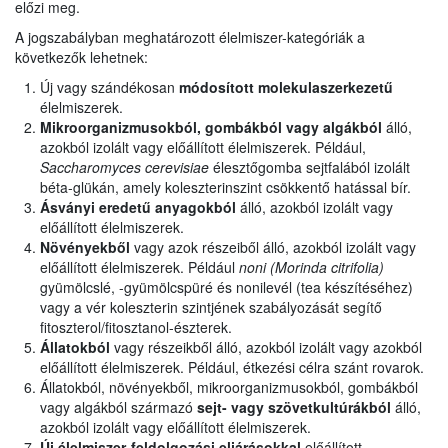
előzi meg.
A jogszabályban meghatározott élelmiszer-kategóriák a
következők lehetnek:
Új vagy szándékosan
módosított molekulaszerkezetű
élelmiszerek.
Mikroorganizmusokból, gombákból vagy algákból
álló,
azokból izolált vagy előállított élelmiszerek. Például,
Saccharomyces cerevisiae
élesztőgomba sejtfalából izolált
béta-glükán, amely koleszterinszint csökkentő hatással bír.
Ásványi eredetű anyagokból
álló, azokból izolált vagy
előállított élelmiszerek.
Növényekből
vagy azok részeiből álló, azokból izolált vagy
előállított élelmiszerek. Például
noni (Morinda citrifolia)
gyümölcslé, -gyümölcspüré és nonilevél (tea készítéséhez)
vagy a vér koleszterin szintjének szabályozását segítő
fitoszterol/fitosztanol-észterek.
Állatokból
vagy részeikből álló, azokból izolált vagy azokból
előállított élelmiszerek. Például, étkezési célra szánt rovarok.
Állatokból, növényekből, mikroorganizmusokból, gombákból
vagy algákból származó
sejt- vagy szövetkultúrákból
álló,
azokból izolált vagy előállított élelmiszerek.
Új élelmiszer-feldolgozási eljárásokkal
előállított