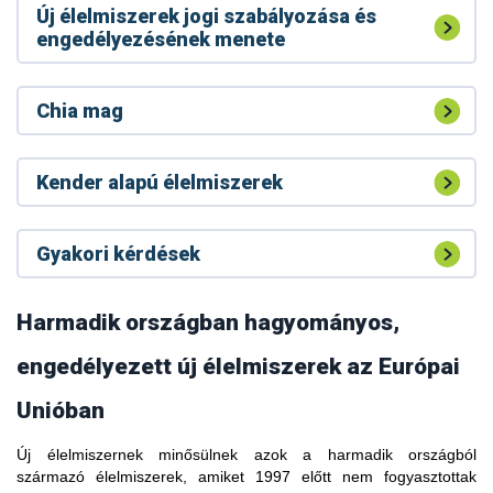
Új élelmiszerek jogi szabályozása és
engedélyezésének menete
Chia mag
Kender alapú élelmiszerek
Gyakori kérdések
Harmadik országban hagyományos,
engedélyezett új élelmiszerek az Európai
Unióban
Új élelmiszernek minősülnek azok a harmadik országból
A kávélevélből készült forrázatot (tea) hagyományos italként
származó élelmiszerek, amiket 1997 előtt nem fogyasztottak
fogyasztják Etiópiában, Dél-Szudánban, Libériában,