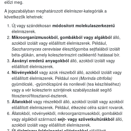
előzi meg.
A jogszabályban meghatározott élelmiszer-kategóriák a
következők lehetnek:
Új vagy szándékosan
módosított molekulaszerkezetű
élelmiszerek.
Mikroorganizmusokból, gombákból vagy algákból
álló,
azokból izolált vagy előállított élelmiszerek. Például,
Saccharomyces cerevisiae
élesztőgomba sejtfalából izolált
béta-glükán, amely koleszterinszint csökkentő hatással bír.
Ásványi eredetű anyagokból
álló, azokból izolált vagy
előállított élelmiszerek.
Növényekből
vagy azok részeiből álló, azokból izolált vagy
előállított élelmiszerek. Például
noni (Morinda citrifolia)
gyümölcslé, -gyümölcspüré és nonilevél (tea készítéséhez)
vagy a vér koleszterin szintjének szabályozását segítő
fitoszterol/fitosztanol-észterek.
Állatokból
vagy részeikből álló, azokból izolált vagy azokból
előállított élelmiszerek. Például, étkezési célra szánt rovarok.
Állatokból, növényekből, mikroorganizmusokból, gombákból
vagy algákból származó
sejt- vagy szövetkultúrákból
álló,
azokból izolált vagy előállított élelmiszerek.
Új élelmiszer-feldolgozási eljárásokkal
előállított