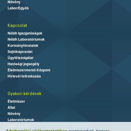
Növény
Labor/Egyéb
Kapcsolat
Nébih Igazgatóságok
Nébih Laboratóriumok
Kormányhivatalok
Sajtókapcsolat
Ügyfélszolgálat
Hatósági jogsegély
Élelmiszermentő Központ
Hírlevél feliratkozás
Gyakori kérdések
Élelmiszer
Állat
Növény
Laboratóriumok
Labor/Egyéb
Adatkezelési tájékoztatónkban
megismerheti, hogyan