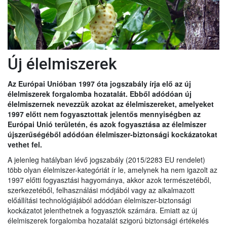
Új élelmiszerek
Az Európai Unióban 1997 óta jogszabály írja elő az új
élelmiszerek forgalomba hozatalát. Ebből adódóan új
élelmiszernek nevezzük azokat az élelmiszereket, amelyeket
1997 előtt nem fogyasztottak jelentős mennyiségben az
Európai Unió területén, és azok fogyasztása az élelmiszer
újszerűségéből adódóan élelmiszer-biztonsági kockázatokat
vethet fel.
A jelenleg hatályban lévő jogszabály (2015/2283 EU rendelet)
több olyan élelmiszer-kategóriát ír le, amelynek ha nem igazolt az
1997 előtti fogyasztási hagyománya, akkor azok természetéből,
szerkezetéből, felhasználási módjából vagy az alkalmazott
előállítási technológiájából adódóan élelmiszer-biztonsági
kockázatot jelenthetnek a fogyasztók számára. Emiatt az új
élelmiszerek forgalomba hozatalát szigorú biztonsági értékelés