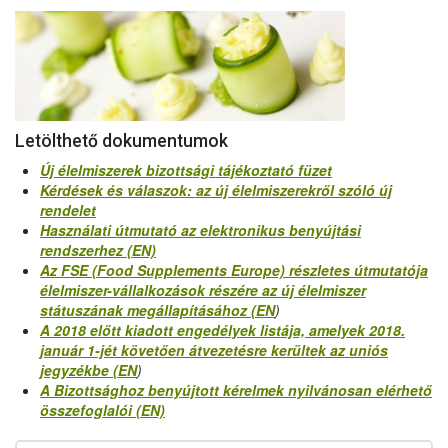
Letölthető dokumentumok
Új élelmiszerek bizottsági tájékoztató füzet
Kérdések és válaszok: az új élelmiszerekről szóló új
rendelet
Használati útmutató az elektronikus benyújtási
rendszerhez (EN)
Az FSE (Food Supplements Europe) részletes útmutatója
élelmiszer-vállalkozások részére az új élelmiszer
státuszának megállapításához (EN
)
A 2018 előtt kiadott engedélyek listája, amelyek 2018.
január 1-jét követően átvezetésre kerültek az uniós
jegyzékbe (EN
)
A Bizottsághoz benyújtott kérelmek nyilvánosan elérhető
összefoglalói (EN)