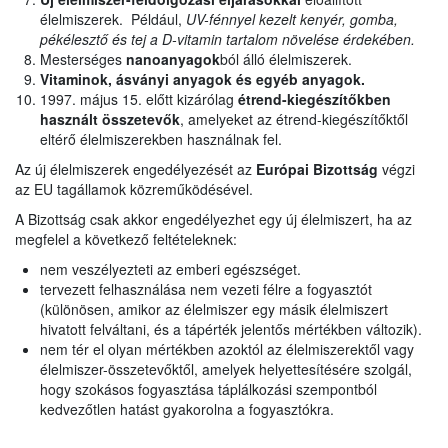
élelmiszerek. Például,
UV-fénnyel kezelt kenyér, gomba,
pékélesztő és tej a D-vitamin tartalom növelése érdekében.
Mesterséges
nanoanyagok
ból álló élelmiszerek.
Vitaminok, ásványi anyagok és egyéb anyagok.
1997. május 15. előtt kizárólag
étrend-kiegészítőkben
használt
összetevők
, amelyeket az étrend-kiegészítőktől
eltérő élelmiszerekben használnak fel.
Az új élelmiszerek engedélyezését az
Európai Bizottság
végzi
az EU tagállamok közreműködésével.
A Bizottság csak akkor engedélyezhet egy új élelmiszert, ha az
megfelel a következő feltételeknek:
nem veszélyezteti az emberi egészséget.
tervezett felhasználása nem vezeti félre a fogyasztót
(különösen, amikor az élelmiszer egy másik élelmiszert
hivatott felváltani, és a tápérték jelentős mértékben változik).
nem tér el olyan mértékben azoktól az élelmiszerektől vagy
élelmiszer-összetevőktől, amelyek helyettesítésére szolgál,
hogy szokásos fogyasztása táplálkozási szempontból
kedvezőtlen hatást gyakorolna a fogyasztókra.