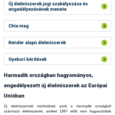
Új élelmiszerek jogi szabályozása és
engedélyezésének menete
Chia mag
Kender alapú élelmiszerek
Gyakori kérdések
Harmadik országban hagyományos,
engedélyezett új élelmiszerek az Európai
Unióban
Új élelmiszernek minősülnek azok a harmadik országból
A kávélevélből készült forrázatot (tea) hagyományos italként
származó élelmiszerek, amiket 1997 előtt nem fogyasztottak
fogyasztják Etiópiában, Dél-Szudánban, Libériában,