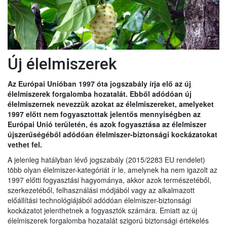
Új élelmiszerek
Az Európai Unióban 1997 óta jogszabály írja elő az új
élelmiszerek forgalomba hozatalát. Ebből adódóan új
élelmiszernek nevezzük azokat az élelmiszereket, amelyeket
1997 előtt nem fogyasztottak jelentős mennyiségben az
Európai Unió területén, és azok fogyasztása az élelmiszer
újszerűségéből adódóan élelmiszer-biztonsági kockázatokat
vethet fel.
A jelenleg hatályban lévő jogszabály (2015/2283 EU rendelet)
több olyan élelmiszer-kategóriát ír le, amelynek ha nem igazolt az
1997 előtti fogyasztási hagyománya, akkor azok természetéből,
szerkezetéből, felhasználási módjából vagy az alkalmazott
előállítási technológiájából adódóan élelmiszer-biztonsági
kockázatot jelenthetnek a fogyasztók számára. Emiatt az új
élelmiszerek forgalomba hozatalát szigorú biztonsági értékelés