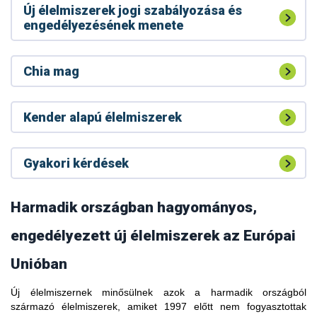
Új élelmiszerek jogi szabályozása és
engedélyezésének menete
Chia mag
Kender alapú élelmiszerek
Gyakori kérdések
Harmadik országban hagyományos,
engedélyezett új élelmiszerek az Európai
Unióban
Új élelmiszernek minősülnek azok a harmadik országból
A kávélevélből készült forrázatot (tea) hagyományos italként
származó élelmiszerek, amiket 1997 előtt nem fogyasztottak
fogyasztják Etiópiában, Dél-Szudánban, Libériában,