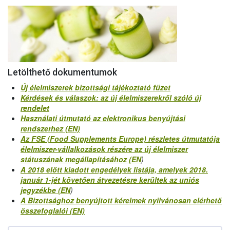
Letölthető dokumentumok
Új élelmiszerek bizottsági tájékoztató füzet
Kérdések és válaszok: az új élelmiszerekről szóló új
rendelet
Használati útmutató az elektronikus benyújtási
rendszerhez (EN)
Az FSE (Food Supplements Europe) részletes útmutatója
élelmiszer-vállalkozások részére az új élelmiszer
státuszának megállapításához (EN
)
A 2018 előtt kiadott engedélyek listája, amelyek 2018.
január 1-jét követően átvezetésre kerültek az uniós
jegyzékbe (EN
)
A Bizottsághoz benyújtott kérelmek nyilvánosan elérhető
összefoglalói (EN)