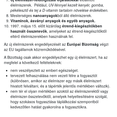
élelmiszerek. Például,
UV-fénnyel kezelt kenyér, gomba,
pékélesztő és tej a D-vitamin tartalom növelése érdekében.
Mesterséges
nanoanyagok
ból álló élelmiszerek.
Vitaminok, ásványi anyagok és egyéb anyagok.
1997. május 15. előtt kizárólag
étrend-kiegészítőkben
használt
összetevők
, amelyeket az étrend-kiegészítőktől
eltérő élelmiszerekben használnak fel.
Az új élelmiszerek engedélyezését az
Európai Bizottság
végzi
az EU tagállamok közreműködésével.
A Bizottság csak akkor engedélyezhet egy új élelmiszert, ha az
megfelel a következő feltételeknek:
nem veszélyezteti az emberi egészséget.
tervezett felhasználása nem vezeti félre a fogyasztót
(különösen, amikor az élelmiszer egy másik élelmiszert
hivatott felváltani, és a tápérték jelentős mértékben változik).
nem tér el olyan mértékben azoktól az élelmiszerektől vagy
élelmiszer-összetevőktől, amelyek helyettesítésére szolgál,
hogy szokásos fogyasztása táplálkozási szempontból
kedvezőtlen hatást gyakorolna a fogyasztókra.