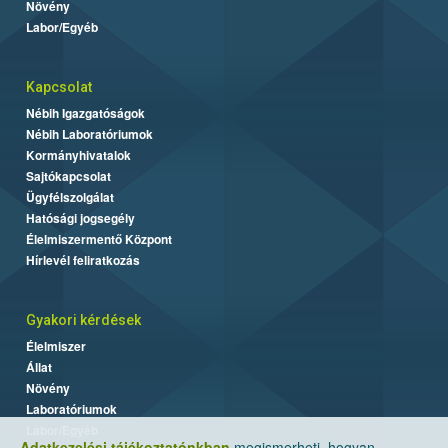
Növény
Labor/Egyéb
Kapcsolat
Nébih Igazgatóságok
Nébih Laboratóriumok
Kormányhivatalok
Sajtókapcsolat
Ügyfélszolgálat
Hatósági jogsegély
Élelmiszermentő Központ
Hírlevél feliratkozás
Gyakori kérdések
Élelmiszer
Állat
Növény
Laboratóriumok
Labor/Egyéb
Adatkezelési tájékoztatónkban
megismerheti, hogyan