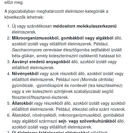
előzi meg.
A jogszabályban meghatározott élelmiszer-kategóriák a
következők lehetnek:
Új vagy szándékosan
módosított molekulaszerkezetű
élelmiszerek.
Mikroorganizmusokból, gombákból vagy algákból
álló,
azokból izolált vagy előállított élelmiszerek. Például,
Saccharomyces cerevisiae
élesztőgomba sejtfalából izolált
béta-glükán, amely koleszterinszint csökkentő hatással bír.
Ásványi eredetű anyagokból
álló, azokból izolált vagy
előállított élelmiszerek.
Növényekből
vagy azok részeiből álló, azokból izolált vagy
előállított élelmiszerek. Például
noni (Morinda citrifolia)
gyümölcslé, -gyümölcspüré és nonilevél (tea készítéséhez)
vagy a vér koleszterin szintjének szabályozását segítő
fitoszterol/fitosztanol-észterek.
Állatokból
vagy részeikből álló, azokból izolált vagy azokból
előállított élelmiszerek. Például, étkezési célra szánt rovarok.
Állatokból, növényekből, mikroorganizmusokból, gombákból
vagy algákból származó
sejt- vagy szövetkultúrákból
álló,
azokból izolált vagy előállított élelmiszerek.
Új élelmiszer-feldolgozási eljárásokkal
előállított