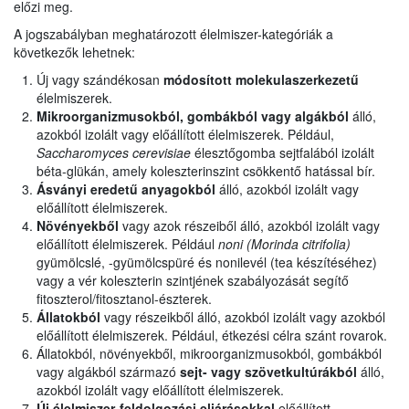
előzi meg.
A jogszabályban meghatározott élelmiszer-kategóriák a
következők lehetnek:
Új vagy szándékosan
módosított molekulaszerkezetű
élelmiszerek.
Mikroorganizmusokból, gombákból vagy algákból
álló,
azokból izolált vagy előállított élelmiszerek. Például,
Saccharomyces cerevisiae
élesztőgomba sejtfalából izolált
béta-glükán, amely koleszterinszint csökkentő hatással bír.
Ásványi eredetű anyagokból
álló, azokból izolált vagy
előállított élelmiszerek.
Növényekből
vagy azok részeiből álló, azokból izolált vagy
előállított élelmiszerek. Például
noni (Morinda citrifolia)
gyümölcslé, -gyümölcspüré és nonilevél (tea készítéséhez)
vagy a vér koleszterin szintjének szabályozását segítő
fitoszterol/fitosztanol-észterek.
Állatokból
vagy részeikből álló, azokból izolált vagy azokból
előállított élelmiszerek. Például, étkezési célra szánt rovarok.
Állatokból, növényekből, mikroorganizmusokból, gombákból
vagy algákból származó
sejt- vagy szövetkultúrákból
álló,
azokból izolált vagy előállított élelmiszerek.
Új élelmiszer-feldolgozási eljárásokkal
előállított