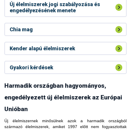
Új élelmiszerek jogi szabályozása és
engedélyezésének menete
Chia mag
Kender alapú élelmiszerek
Gyakori kérdések
Harmadik országban hagyományos,
engedélyezett új élelmiszerek az Európai
Unióban
Új élelmiszernek minősülnek azok a harmadik országból
A kávélevélből készült forrázatot (tea) hagyományos italként
származó élelmiszerek, amiket 1997 előtt nem fogyasztottak
fogyasztják Etiópiában, Dél-Szudánban, Libériában,