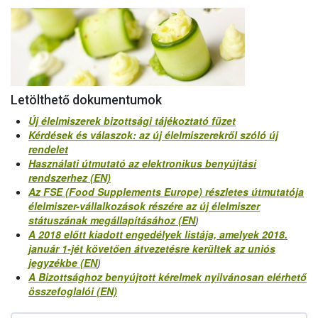
Letölthető dokumentumok
Új élelmiszerek bizottsági tájékoztató füzet
Kérdések és válaszok: az új élelmiszerekről szóló új
rendelet
Használati útmutató az elektronikus benyújtási
rendszerhez (EN)
Az FSE (Food Supplements Europe) részletes útmutatója
élelmiszer-vállalkozások részére az új élelmiszer
státuszának megállapításához (EN
)
A 2018 előtt kiadott engedélyek listája, amelyek 2018.
január 1-jét követően átvezetésre kerültek az uniós
jegyzékbe (EN
)
A Bizottsághoz benyújtott kérelmek nyilvánosan elérhető
összefoglalói (EN)