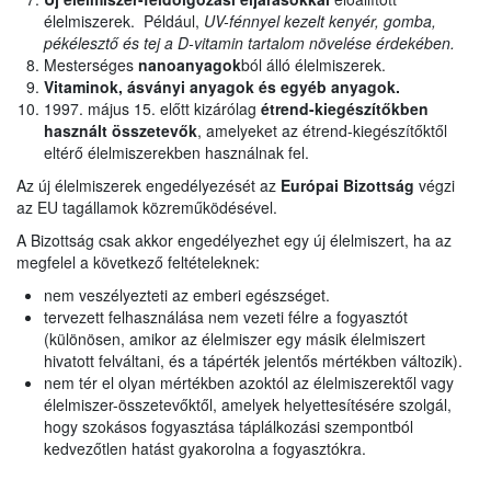
élelmiszerek. Például,
UV-fénnyel kezelt kenyér, gomba,
pékélesztő és tej a D-vitamin tartalom növelése érdekében.
Mesterséges
nanoanyagok
ból álló élelmiszerek.
Vitaminok, ásványi anyagok és egyéb anyagok.
1997. május 15. előtt kizárólag
étrend-kiegészítőkben
használt
összetevők
, amelyeket az étrend-kiegészítőktől
eltérő élelmiszerekben használnak fel.
Az új élelmiszerek engedélyezését az
Európai Bizottság
végzi
az EU tagállamok közreműködésével.
A Bizottság csak akkor engedélyezhet egy új élelmiszert, ha az
megfelel a következő feltételeknek:
nem veszélyezteti az emberi egészséget.
tervezett felhasználása nem vezeti félre a fogyasztót
(különösen, amikor az élelmiszer egy másik élelmiszert
hivatott felváltani, és a tápérték jelentős mértékben változik).
nem tér el olyan mértékben azoktól az élelmiszerektől vagy
élelmiszer-összetevőktől, amelyek helyettesítésére szolgál,
hogy szokásos fogyasztása táplálkozási szempontból
kedvezőtlen hatást gyakorolna a fogyasztókra.