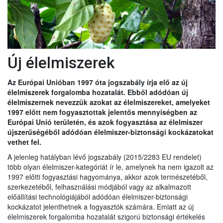
Új élelmiszerek
Az Európai Unióban 1997 óta jogszabály írja elő az új
élelmiszerek forgalomba hozatalát. Ebből adódóan új
élelmiszernek nevezzük azokat az élelmiszereket, amelyeket
1997 előtt nem fogyasztottak jelentős mennyiségben az
Európai Unió területén, és azok fogyasztása az élelmiszer
újszerűségéből adódóan élelmiszer-biztonsági kockázatokat
vethet fel.
A jelenleg hatályban lévő jogszabály (2015/2283 EU rendelet)
több olyan élelmiszer-kategóriát ír le, amelynek ha nem igazolt az
1997 előtti fogyasztási hagyománya, akkor azok természetéből,
szerkezetéből, felhasználási módjából vagy az alkalmazott
előállítási technológiájából adódóan élelmiszer-biztonsági
kockázatot jelenthetnek a fogyasztók számára. Emiatt az új
élelmiszerek forgalomba hozatalát szigorú biztonsági értékelés