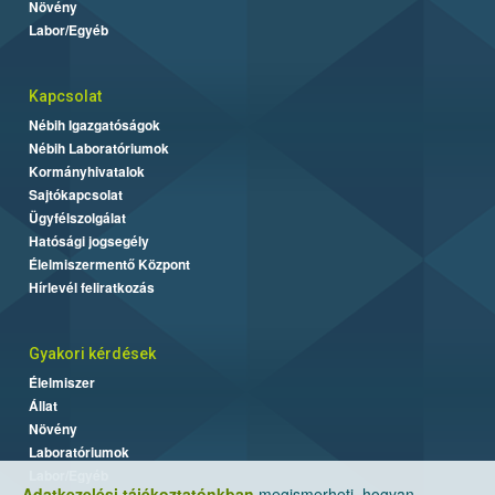
Növény
Labor/Egyéb
Kapcsolat
Nébih Igazgatóságok
Nébih Laboratóriumok
Kormányhivatalok
Sajtókapcsolat
Ügyfélszolgálat
Hatósági jogsegély
Élelmiszermentő Központ
Hírlevél feliratkozás
Gyakori kérdések
Élelmiszer
Állat
Növény
Laboratóriumok
Labor/Egyéb
Adatkezelési tájékoztatónkban
megismerheti, hogyan