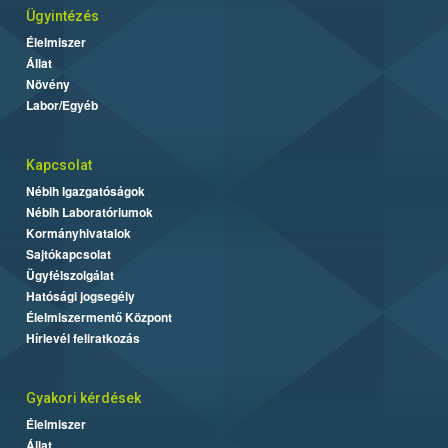
Ügyintézés
Élelmiszer
Állat
Növény
Labor/Egyéb
Kapcsolat
Nébih Igazgatóságok
Nébih Laboratóriumok
Kormányhivatalok
Sajtókapcsolat
Ügyfélszolgálat
Hatósági jogsegély
Élelmiszermentő Központ
Hírlevél feliratkozás
Gyakori kérdések
Élelmiszer
Állat