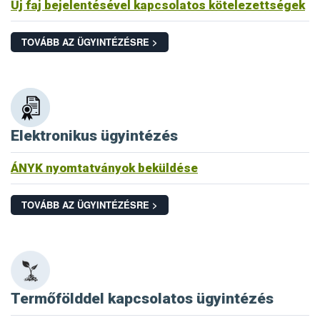
Új faj bejelentésével kapcsolatos kötelezettségek
TOVÁBB AZ ÜGYINTÉZÉSRE >
Elektronikus ügyintézés
ÁNYK nyomtatványok beküldése
TOVÁBB AZ ÜGYINTÉZÉSRE >
Termőfölddel kapcsolatos ügyintézés