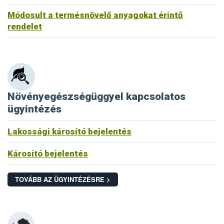
Módosult a termésnövelő anyagokat érintő
rendelet
Növényegészségüggyel kapcsolatos
ügyintézés
Lakossági károsító bejelentés
Károsító bejelentés
TOVÁBB AZ ÜGYINTÉZÉSRE >