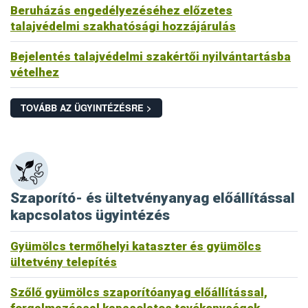
Beruházás engedélyezéséhez előzetes
talajvédelmi szakhatósági hozzájárulás
Bejelentés talajvédelmi szakértői nyilvántartásba
vételhez
TOVÁBB AZ ÜGYINTÉZÉSRE >
Szaporító- és ültetvényanyag előállítással
kapcsolatos ügyintézés
Gyümölcs termőhelyi kataszter és gyümölcs
ültetvény telepítés
Szőlő gyümölcs szaporítóanyag előállítással,