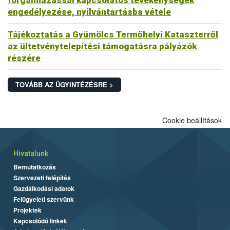
forgalmazással kapcsolatos tevékenységek
engedélyezése, nyilvántartásba vétele
Tájékoztatás a Gyümölcs Termőhelyi Kataszterről
az ültetvénytelepítési támogatásra pályázók
részére
TOVÁBB AZ ÜGYINTÉZÉSRE >
Cookie beállítások
Hivatalunk
Bemutatkozás
Szervezeti felépítés
Gazdálkodási adatok
Felügyeleti szervünk
Projektek
Kapcsolódó linkek