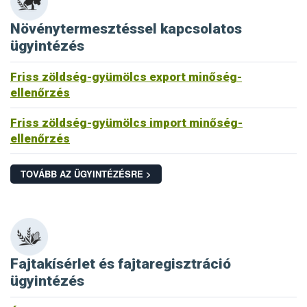
Növénytermesztéssel kapcsolatos
ügyintézés
Friss zöldség-gyümölcs export minőség-
ellenőrzés
Friss zöldség-gyümölcs import minőség-
ellenőrzés
TOVÁBB AZ ÜGYINTÉZÉSRE >
Fajtakísérlet és fajtaregisztráció
ügyintézés