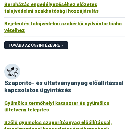
Beruházás engedélyezéséhez előzetes
talajvédelmi szakhatósági hozzájárulás
Bejelentés talajvédelmi szakértői nyilvántartásba
vételhez
TOVÁBB AZ ÜGYINTÉZÉSRE >
Szaporító- és ültetvényanyag előállítással
kapcsolatos ügyintézés
Gyümölcs termőhelyi kataszter és gyümölcs
ültetvény telepítés
Szőlő gyümölcs szaporítóanyag előállítással,