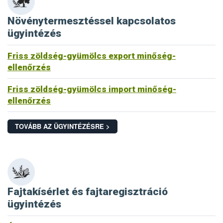
Növénytermesztéssel kapcsolatos
ügyintézés
Friss zöldség-gyümölcs export minőség-
ellenőrzés
Friss zöldség-gyümölcs import minőség-
ellenőrzés
TOVÁBB AZ ÜGYINTÉZÉSRE >
Fajtakísérlet és fajtaregisztráció
ügyintézés