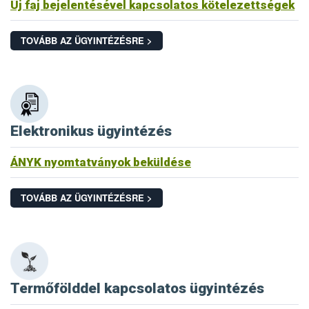
Új faj bejelentésével kapcsolatos kötelezettségek
TOVÁBB AZ ÜGYINTÉZÉSRE >
Elektronikus ügyintézés
ÁNYK nyomtatványok beküldése
TOVÁBB AZ ÜGYINTÉZÉSRE >
Termőfölddel kapcsolatos ügyintézés