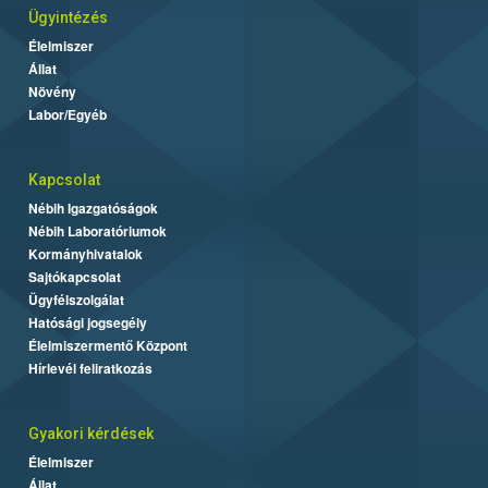
Ügyintézés
Élelmiszer
Állat
Növény
Labor/Egyéb
Kapcsolat
Nébih Igazgatóságok
Nébih Laboratóriumok
Kormányhivatalok
Sajtókapcsolat
Ügyfélszolgálat
Hatósági jogsegély
Élelmiszermentő Központ
Hírlevél feliratkozás
Gyakori kérdések
Élelmiszer
Állat