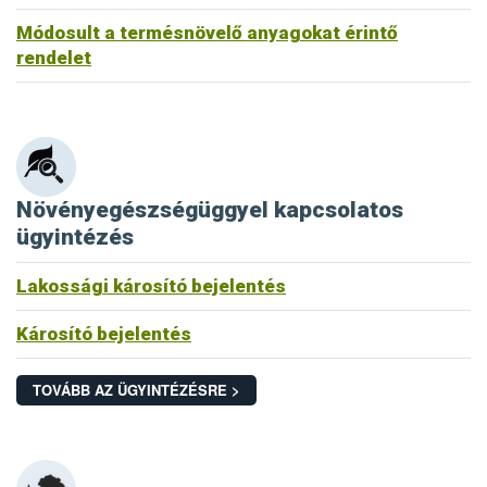
Módosult a termésnövelő anyagokat érintő
rendelet
Növényegészségüggyel kapcsolatos
ügyintézés
Lakossági károsító bejelentés
Károsító bejelentés
TOVÁBB AZ ÜGYINTÉZÉSRE >