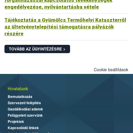
forgalmazással kapcsolatos tevékenységek
engedélyezése, nyilvántartásba vétele
Tájékoztatás a Gyümölcs Termőhelyi Kataszterről
az ültetvénytelepítési támogatásra pályázók
részére
TOVÁBB AZ ÜGYINTÉZÉSRE >
Cookie beállítások
Hivatalunk
Bemutatkozás
Szervezeti felépítés
Gazdálkodási adatok
Felügyeleti szervünk
Projektek
Kapcsolódó linkek