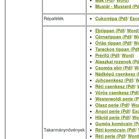
Mák (Pdf
/
Word
)
Mustár - Mustard (Pd
Répafélék
Cukorrépa (Pdf
/
Exce
Ebtippan (Pdf
/
Word
Cérnatippan (Pdf
/
W
Óriás tippan (Pdf
/
W
Tarackos tippan (Pd
Prérifű (Pdf
/
Word
)
Alaszkai rozsnok (Pd
Csomós ebír (Pdf
/
W
Nádképű csenkesz (
Juhcsenkesz (Pdf
/
W
Réti csenkesz (Pdf
/
Vörös csenkesz (Pdf
Westerwoldi perje (P
Olasz perje (Pdf
/
Wo
Angol perje (Pdf
/
Ex
Hibrid perje (Pdf
/
Wo
Gumós komócsin (P
Takarmánynövények
Réti komócsin (Pdf
/
Réti perje (Pdf
/
Word