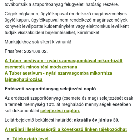
továbbítsák a szaporítóanyag felügyeleti hatóság részére.
Cégek cégkapun, ügyfélkapuval rendelkező magánszemélyek
ügyfélkapun, ügyfélkapuval nem rendelkező magánszemélyek
könyvelt levélpostai küldeményként vagy elektronikus levélként
tudják visszaküldeni bejelentéseiket, kérelmüket.
Munkájukhoz sok sikert kívánunk!
Frissítve:
2024.08.02.
A Tuber aestivum - nyári szarvasgombával mikorrhizált
csemeték minősítési módszertana
A Tuber aestivum - nyári szarvasgomba mikorrhiza
fajmeghatározása
Erdészeti szaporítóanyag selejtezési napló
Az erdészeti szaporítóanyag (csemete és mag) selejtezését csak
a termelt mennyiség 10%-át meghaladó mennyiségek esetében
kell dokumentálni
selejtezési naplón.
Leltárbejelentő beküldési határidő:
aktuális év június 30.
A területi illetékességről a következő linken tájékozódhat
Tájékoztató levél