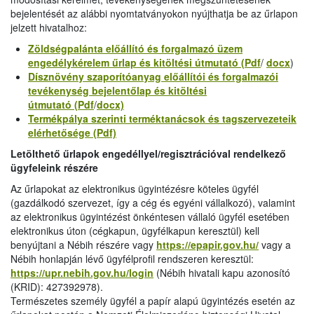
bejelentését az alábbi nyomtatványokon nyújthatja be az űrlapon
jelzett hivatalhoz:
Zöldségpalánta előállító és forgalmazó üzem
engedélykérelem űrlap és kitöltési útmutató (Pdf
/
docx
)
Dísznövény szaporítóanyag előállítói és forgalmazói
tevékenység bejelentőlap és kitöltési
útmutató (Pdf
/
docx)
Termékpálya szerinti terméktanácsok és tagszervezeteik
elérhetősége (Pdf)
Letölthető űrlapok engedéllyel/regisztrációval rendelkező
ügyfeleink részére
Az űrlapokat az elektronikus ügyintézésre köteles ügyfél
(gazdálkodó szervezet, így a cég és egyéni vállalkozó), valamint
az elektronikus ügyintézést önkéntesen vállaló ügyfél esetében
elektronikus úton (cégkapun, ügyfélkapun keresztül) kell
benyújtani a Nébih részére vagy
https://epapir.gov.hu/
vagy a
Nébih honlapján lévő ügyfélprofil rendszeren keresztül:
https://upr.nebih.gov.hu/login
(Nébih hivatali kapu azonosító
(KRID): 427392978).
Természetes személy ügyfél a papír alapú ügyintézés esetén az