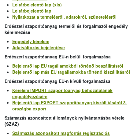
Leltárbejelentő lap (xls)
Leltárbejelentő lap
Nyilatkozat a termelésről, adatokról, szünetelésről
Erdészeti szaporítóanyag termelői és forgalmazói engedély
kérelmezése
Engedély kérelem
Adatváltozás bejelentése
Erdészeti szaporítóanyag EU-n belüli forgalmazása
Bejelentő lap EU tagállamokból történő beszállításról
Bejelentő lap más EU tagállamokba történő kiszállításról
Erdészeti szaporítóanyag EU-n kívüli forgalmazása
Kérelem IMPORT szaporítóanyag behozatalának
engedélyezésére
Bejelentő lap EXPORT szaporítóanyag kiszállításáról 3.
országba export
Származás azonosított állományok nyilvántartásba vétele
(SZAZ)
Származás azonosított magforrás regisztrációs