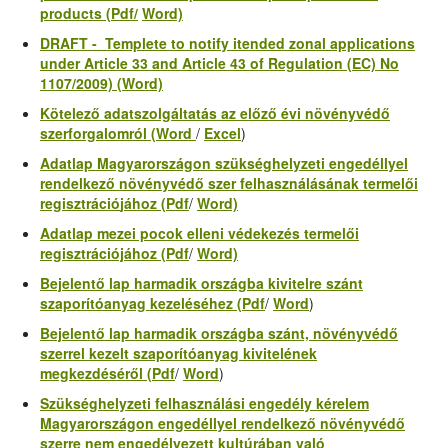
products (Pdf/
Word)
DRAFT - Templete to notify itended
zonal applications
under Article 33 and Article
43
of Regulation (EC) No
1107/2009) (Word)
Kötelező adatszolgáltatás az előző évi növényvédő
szerforgalom
ról (Word
/
Excel
)
Adatlap Magyarországon szükséghelyzeti engedéllyel
rendelkező növényvédő szer felhasználásának
termelői
regisztráció
jához (Pdf
/
Word)
Adatlap mezei pocok elleni védekezés termelői
regisztrációjához (Pdf
/
Word)
Bejelentő lap
harmadik országba kivitelre
szánt
szaporítóanyag kezeléséhez (Pdf
/
Word
)
Bejelentő lap harmadik országba szánt, növényvédő
szerrel kezelt szaporítóanyag
kivitelének
megkezdéséről
(Pdf
/
Word
)
Szükséghelyzeti felhasználási engedély kérelem
Magyarországon engedéllyel rendelkező növényvédő
szerre
nem engedélyezett kultúrában
való