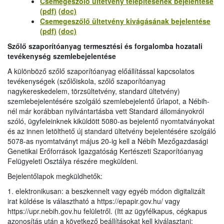
Csemegeszőlő ültetvény telepítésének bejelentése
(pdf)
(doc)
Csemegeszőlő ültetvény kivágásának bejelentése
(pdf)
(doc)
Szőlő szaporítóanyag termesztési és forgalomba hozatali
tevékenység szemlebejelentése
A különböző szőlő szaporítóanyag előállítással kapcsolatos
tevékenységek (szőlőiskola, szőlő szaporítóanyag
nagykereskedelem, törzsültetvény, standard ültetvény)
szemlebejelentésére szolgáló szemlebejelentő űrlapot, a Nébih-
nél már korábban nyilvántartásba vett Standard állományokról
szóló, ügyfeleinknek kiküldött 5080-as bejelentő nyomtatványokat
és az innen letölthető új standard ültetvény bejelentésére szolgáló
5078-as nyomtatványt május 20-ig kell a Nébih Mezőgazdasági
Genetikai Erőforrások Igazgatóság Kertészeti Szaporítóanyag
Felügyeleti Osztálya részére megküldeni.
Bejelentőlapok megküldhetők:
1. elektronikusan: a beszkennelt vagy egyéb módon digitalizált
irat küldése is választható a https://epapir.gov.hu/ vagy
https://upr.nebih.gov.hu felületről. (Itt az ügyfélkapus, cégkapus
azonosítás után a következő beállításokat kell kiválasztani: