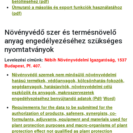
betöltéséhez (pdf)
Útmutató a másolás és export funkciók használatához
(pdf)
Növényvédő szer és termésnövelő
anyag engedélyezéséhez szükséges
nyomtatványok
Levelezési címünk:
Nébih Növényvédelmi Igazgatóság, 1537
Budapest, Pf. 407.
Növényvédő szernek nem minősülő
növényvédelmi
hatású termékek, védőanyagok, kölcsönhatás-fokozók,
segédanyagok, hatásjavítók, növényvédelmi célú
eszközök és anyagok, makroszervezetek
engedélyezéséhez benyújtandó adatok (Pdf/
Word)
Requirements for the data to be submitted for the
authorization of products, safeners, synergists, co-
formulants, adjuvants, equipment and materials used for
plant protection purposes and macro-organisms of plant
protection effect not qualified as plant protection