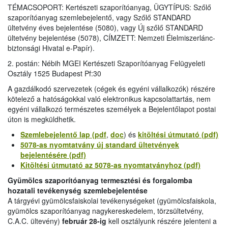
TÉMACSOPORT: Kertészeti szaporítóanyag, ÜGYTÍPUS: Szőlő
szaporítóanyag szemlebejelentő, vagy Szőlő STANDARD
ültetvény éves bejelentése (5080), vagy Új szőlő STANDARD
ültetvény bejelentése (5078), CÍMZETT: Nemzeti Élelmiszerlánc-
biztonsági Hivatal e-Papír).
2. postán: Nébih MGEI Kertészeti Szaporítóanyag Felügyeleti
Osztály 1525 Budapest Pf:30
A gazdálkodó szervezetek (cégek és egyéni vállalkozók) részére
kötelező a hatóságokkal való elektronikus kapcsolattartás, nem
egyéni vállalkozó természetes személyek a Bejelentőlapot postai
úton is megküldhetik.
Szemlebejelentő lap (pdf
,
doc
) és
kitöltési útmutató (pdf)
5078-as nyomtatvány új standard ültetvények
bejelentésére (pdf)
Kitöltési útmutató az 5078-as nyomtatványhoz (pdf)
Gyümölcs szaporítóanyag termesztési és forgalomba
hozatali tevékenység szemlebejelentése
A tárgyévi gyümölcsfaiskolai tevékenységeket (gyümölcsfaiskola,
gyümölcs szaporítóanyag nagykereskedelem, törzsültetvény,
C.A.C. ültevény)
február 28-ig
kell osztályunk részére jelenteni a