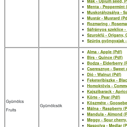
Mák - Opium seed, P
Menta - Peppermint 
Muskotályzsálya - Sa
Mustár - Mustard (Pd
Rozmaring - Rosema
Sáfrányos szeklice -
Szurokfű - Origany, 
Szúrós gyöngyajak -
Alma - Apple (Pdf)
Birs - Quince (Pdf)
Bodza - Elderberry (
Cseresznye - Sweet c
Dió - Walnut (Pdf)
Feketeribiszke - Blac
Homoktövis - Commo
Kajszibarack - Aprico
Körte - Pear (Pdf)
Gyümölcs
Köszméte - Gooseber
Gyümölcsök
Málna - Raspberry (P
Fruits
Mandula - Almond (P
Meggy - Sour cherry,
Naspolya - Medlar (P