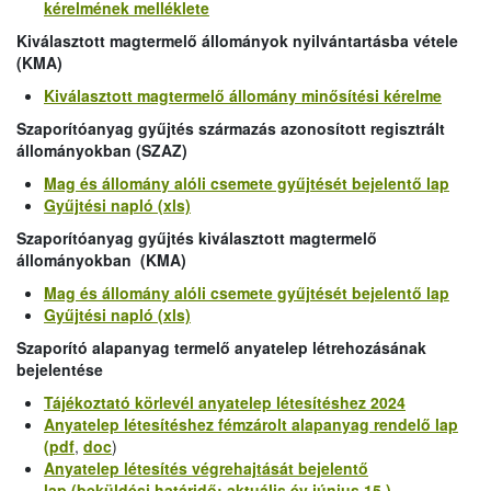
kérelmének melléklete
Kiválasztott magtermelő állományok nyilvántartásba vétele
(KMA)
Kiválasztott magtermelő állomány minősítési kérelme
Szaporítóanyag gyűjtés
származás azonosított regisztrált
állományokban (SZAZ)
Mag és állomány alóli csemete gyűjtését bejelentő lap
Gyűjtési napló (xls)
Szaporítóanyag gyűjtés
kiválasztott magtermelő
állományokban (KMA)
Mag és állomány alóli csemete gyűjtését bejelentő lap
Gyűjtési napló (xls)
Szaporító alapanyag termelő anyatelep létrehozásának
bejelentése
Tájékoztató körlevél anyatelep létesítéshez 2024
Anyatelep létesítéshez fémzárolt alapanyag rendelő lap
(pdf
,
doc
)
Anyatelep létesítés végrehajtását bejelentő
lap (beküldési határidő: aktuális év június 15.)