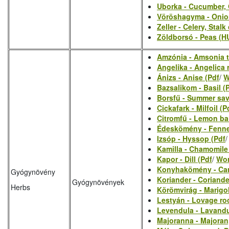
Uborka - Cucumber, 
Vöröshagyma - Onion
Zeller - Celery, Stalk
Zöldborsó - Peas (H
Amzónia - Amsonia 
Angelika - Angelica 
Ánizs - Anise (Pdf
/
W
Bazsalikom - Basil (
Borsfű - Summer sav
Cickafark - Milfoil (P
Citromfű - Lemon ba
Édeskömény - Fenne
Izsóp - Hyssop (Pdf
Kamilla - Chamomile
Kapor - Dill (Pdf
/
Wo
Konyhakömény - Car
Gyógynövény
Koriander - Coriande
Gyógynövények
Herbs
Körömvirág - Marigol
Lestyán - Lovage roo
Levendula - Lavandu
Majoranna - Majoran