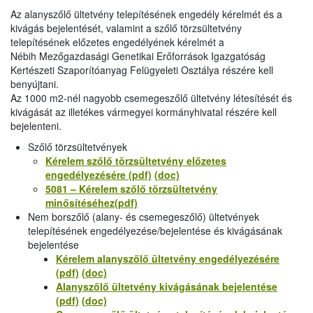
Az alanyszőlő ültetvény telepítésének engedély kérelmét és a
kivágás bejelentését, valamint a szőlő törzsültetvény
telepítésének előzetes engedélyének kérelmét a
Nébih Mezőgazdasági Genetikai Erőforrások Igazgatóság
Kertészeti Szaporítóanyag Felügyeleti Osztálya részére kell
benyújtani.
Az 1000 m2-nél nagyobb csemegeszőlő ültetvény létesítését és
kivágását az illetékes vármegyei kormányhivatal részére kell
bejelenteni.
Szőlő törzsültetvények
Kérelem szőlő törzsültetvény előzetes
engedélyezésére (pdf)
(doc)
5081 – Kérelem szőlő törzsültetvény
minősítéséhez(pdf)
Nem borszőlő (alany- és csemegeszőlő) ültetvények
telepítésének engedélyezése/bejelentése és kivágásának
bejelentése
Kérelem alanyszőlő ültetvény engedélyezésére
(pdf)
(doc)
Alanyszőlő ültetvény kivágásának bejelentése
(pdf)
(doc)