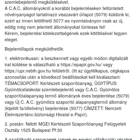
szemlebejelentő megküldésével.
A C.A.C. állományokról a korábbi bejelentéseken feltüntetett
növényanyagot tartalmazó visszavárt űrlapot (5079) küldünk ki,
ezért az innen letölthető 5077-es nyomtatványon csak az új,
eddig még nem jelentett állományokat tüntesse fel!
Kérem, bejelentési kötelezettségének ezek kitöltésével tegyen
eleget.
Bejelentőlapok megküldhetők:
1. elektronikusan: a beszkennelt vagy egyéb módon digitalizált
irat küldése is választható a https://epapir.gov.hu/ vagy
https://upr.nebih.gov.hu felületről. (Itt az ügyfélkapus, cégkapus
azonosítás után a következő beállításokat kell kiválasztani:
TÉMACSOPORT: Kertészeti szaporítóanyag, ÜGYTÍPUS:
Gyümölcsfaiskolai szemlebejelentő vagy C.A.C. Gyümölcs
szaporítóalapanyag termő állományok éves bejelentése (5079)
vagy Új C. A.C. gyümölcs szaporító alapanyagtermő állomány
(kijelölt fa/ültetvény) bejelentése (5077) CÍMZETT: Nemzeti
Élelmiszerlánc-biztonsági Hivatal e-Papír).
2. postán: Nébih MGEI Kertészeti Szaporítóanyag Felügyeleti
Osztály 1525 Budapest Pf:30
A gazdálkodó szervezetek (cégek és egyéni vállalkozók) részére