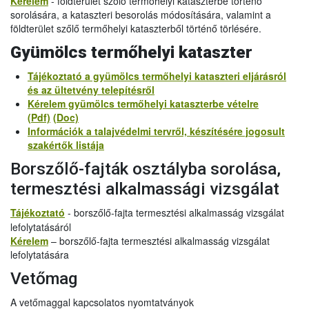
Kérelem
- földterület szőlő termőhelyi kataszterbe történő
sorolására, a kataszteri besorolás módosítására, valamint a
földterület szőlő termőhelyi kataszterből történő törlésére.
Gyümölcs termőhelyi kataszter
Tájékoztató a gyümölcs termőhelyi kataszteri eljárásról
és az ültetvény telepítésről
Kérelem gyümölcs termőhelyi kataszterbe vételre
(Pdf)
(Doc)
Információk a talajvédelmi tervről, készítésére jogosult
szakértők listája
Borszőlő-fajták osztályba sorolása,
termesztési alkalmassági vizsgálat
Tájékoztató
- borszőlő-fajta termesztési alkalmasság vizsgálat
lefolytatásáról
Kérelem
– borszőlő-fajta termesztési alkalmasság vizsgálat
lefolytatására
Vetőmag
A vetőmaggal kapcsolatos nyomtatványok