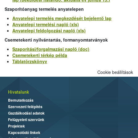
Szaporítóanyag termelés anyatelepen
Anyatelepi termelés megkezdését bejelentő lap
Anyatelepi termelési napló (xls)
Anyatelepi feldolgozási napló (xls)
Csemetekerti nyilvántartás, formanyomtatványok
Szaporítási/forgalmazási napló (doc)
Csemetekerti térkép példa
Táblatörzskönyv
Cookie beállítások
Hivatalunk
Bemutatkozás
Szervezeti felépítés
Gazdálkodási adatok
Felügyeleti szervünk
Projektek
Kapcsolódó linkek