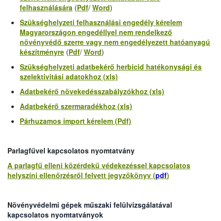
felhasználására
(
Pdf
/
Word
)
Szükséghelyzeti felhasználási engedély kérelem
Magyarországon
engedéllyel nem
rendelkező
növényvédő szerre vagy
nem engedélyezett hatóanyagú
készítményre
(
Pdf
/
Word
)
Szükséghelyzeti adatbekérő herbicid hatékonysági és
szelektivitási adatokhoz (xls)
Adatbekérő növekedésszabályzókhoz (xls)
Adatbekérő szermaradékhoz (xls)
Párhuzamos import kérelem (Pdf)
Parlagfűvel kapcsolatos nyomtatvány
A parlagfű elleni közérdekű védekezéssel kapcsolatos
helyszíni ellenőrzésről felvett jegyzőkönyv (
pdf
)
Nö
vényvédelmi gépek műszaki felülvizsgálatával
kapcsolatos nyomtatványok