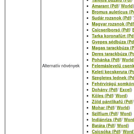
Amarant (Pdf
/
World
Bromus auleticus (P
Sudár rozsnok (Pdf
/
Magyar rozsnok (Pdf
Csicseriborsó (Pdf
/
Tarka koronafürt (Pd
Gyepes sédbúza (Pd
Magas tarackbúza (
Deres tarackbúza (P
Pohánka (Pdf
/
World
Alternatív növények
Felemáslevelű csenk
Keleti kecskeruta (P
Szegletes lednek (Pd
Fehérvirágú somkóró
Dohány (Pdf
/
Excel
)
Köles (Pdf
/
Word
)
Zöld pántlikafű (Pdf
Mohar (Pdf
/
World
)
Szilfium (Pdf
/
Word
)
Indiánrizs (Pdf
/
Wor
Batáta (Pdf
/
Word
)
Csicsóka (Pdf
/
Word