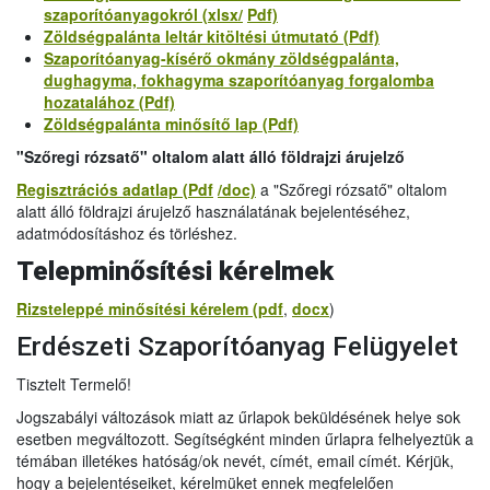
szaporítóanyagokról (xlsx/
Pdf)
Zöldségpalánta leltár kitöltési útmutató (Pdf)
Szaporítóanyag-kísérő okmány zöldségpalánta,
dughagyma, fokhagyma szaporítóanyag forgalomba
hozatalához (Pdf)
Zöldségpalánta minősítő lap (Pdf)
"Szőregi rózsatő" oltalom alatt álló földrajzi árujelző
Regisztrációs adatlap (Pdf
/doc)
a "Szőregi rózsatő" oltalom
alatt álló földrajzi árujelző használatának bejelentéséhez,
adatmódosításhoz és törléshez.
Telepminősítési kérelmek
Rizsteleppé minősítési kérelem (pdf
,
docx
)
Erdészeti Szaporítóanyag Felügyelet
Tisztelt Termelő!
Jogszabályi változások miatt az űrlapok beküldésének helye sok
esetben megváltozott. Segítségként minden űrlapra felhelyeztük a
témában illetékes hatóság/ok nevét, címét, email címét. Kérjük,
hogy a bejelentéseiket, kérelmüket ennek megfelelően