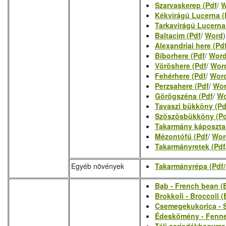
Szarvaskerep (Pdf
/
W
Kékvirágú Lucerna (
Tarkavirágú Lucerna
Baltacim (Pdf
/
Word
)
Alexandriai here (Pd
Bíborhere (Pdf
/
Wor
Vöröshere (Pdf
/
Wor
Fehérhere (Pdf
/
Wor
Perzsahere (Pdf
/
Wo
Görögszéna (Pdf
/
Wo
Tavaszi bükköny (Pd
Szöszösbükköny (P
Takarmány káposzta
Mézontófű (Pdf
/
Wor
Takarmányretek (Pdf
Egyéb növények
Takarmányrépa (Pdf/
Bab - French bean (
Brokkoli - Broccoli (
Csemegekukorica - S
Édeskömény - Fenne