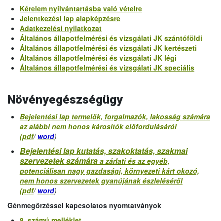
Kérelem nyilvántartásba való vételre
Jelentkezési lap alapképzésre
Adatkezelési nyilatkozat
Általános állapotfelmérési és vizsgálati JK szántóföldi
Általános állapotfelmérési és vizsgálati JK kertészeti
Általános állapotfelmérési és vizsgálati JK légi
Általános állapotfelmérési és vizsgálati JK speciális
Növényegészségügy
Bejelentési lap termelők, forgalmazók, lakosság számára
az alábbi nem honos károsítók előfordulásáról
(pdf
/
word
)
Bejelentési lap kutatás, szakoktatás, szakmai
szervezetek számára
a zárlati és az egyéb,
potenciálisan nagy gazdasági, környezeti kárt okozó,
nem honos szervezetek gyanújának észleléséről
(pdf
/
word
)
Génmegőrzéssel kapcsolatos nyomtatványok
8. számú melléklet