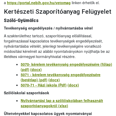
a
https://portal.nebih.gov.hu/vetomag
linken érhetők el.
Kertészeti Szaporítóanyag Felügyelet
Szőlő-Gyümölcs
Tevékenység engedélyezés / nyilvántartásba vétel
A szakterülethez tartozó, szaporítóanyag előállítással,
forgalmazással kapcsolatos tevékenységek engedélyezését,
nyilvántartásba vételét, jelenlegi tevékenységére vonatkozó
módosítási kérelmét az alábbi nyomtatványokon nyújthatja be az
illetékes vármegyei kormányhivatal részére.
5070- kérelem tevékenység engedélyezésére (főlap)
(pdf)
(docx)
5071 - kérelem tevékenység engedélyezésére
(betétlap) (pdf)
(docx)
5070-71 - Házi iskola (Pdf)
(docx)
Szőlőiskolai szaporítások
Nyilvántartási lap a szőlőiskolában felhasznált
szaporítóanyagokról (xlsx)
Ültetvényekkel kapcsolatos ügyek nyomtatványai