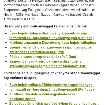
űrlapokat postán a Nemzeti Élelmiszerlánc-biztonsági Hivatal
Mezőgazdasági Genetikai Erőforrások Igazgatóság Kertészeti
Szaporítóanyag Felügyeleti Osztálynak címezve kell küldenie:
Nébih – MGEI Kertészeti Szaporítóanyag Felügyeleti Osztály
1525 Budapest Pf. 30.
Dísznövény szaporítóanyaggal kapcsolatos űrlapok
Éves bejelentőlap a Dísznövény szaporítóanyag-
termesztői és -forgalmazói tevékenységről (Pdf/
doc)
Kitöltési útmutató a Dísznövény éves bejelentőlaphoz
Szemlemegrendelő a dísznövény szaporítóanyagok
szerződéses termeltetéséhez (Pdf)
Pótlap a szemlemegrendelőhöz (Pdf
,
Doc
)
Szaporítóanyag-kísérő okmány a dísznövény
szaporítóanyagok forgalomba hozatalához (Pdf)
Zöldségpalánta, dughagyma, fokhagyma szaporítóanyaggal
kapcsolatos űrlapok
Éves bejelentőlap a Zöldségpalánta szaporítóanyag-
termesztői és -forgalmazói tevékenységről (Pdf/
docx)
Kitöltési útmutató a Zöldségpalánta éves
bejelentőlaphoz
Zöldségpalánta leltár az előző évben forgalomba hozott