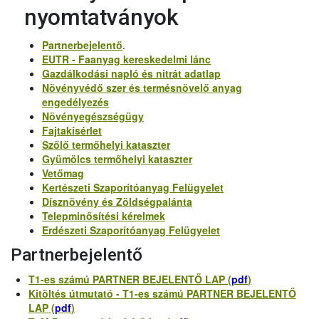
nyomtatványok
Partnerbejelentő
.
EUTR - Faanyag kereskedelmi lánc
Gazdálkodási napló és nitrát adatlap
Növényvédő szer és termésnövelő anyag
engedélyezés
Növényegészségügy
Fajtakísérlet
Szőlő termőhelyi kataszter
Gyümölcs termőhelyi kataszter
Vetőmag
Kertészeti Szaporítóanyag Felügyelet
Dísznövény és Zöldségpalánta
Telepminősítési kérelmek
Erdészeti Szaporítóanyag Felügyelet
Partnerbejelentő
T1-es számú PARTNER BEJELENTŐ LAP (
pdf
)
Kitöltés útmutató - T1-es számú PARTNER BEJELENTŐ
LAP (
pdf
)