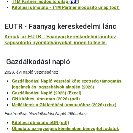
T1M Partner módosító űrlap (
pdf
)
Kitöltési útmutató - T1M Partner módosító űrlap (pdf)
EUTR - Faanyag kereskedelmi lánc
Kérjük, az EUTR – Faanyag kereskedelmi lánchoz
kapcsolódó nyomtatványokat innen töltse le.
Gazdálkodási napló
2026. évi napló vezetéséhez
Gazdálkodási Napló vezetési kötelezettség támogatási
jogcímek és jogszabályok alapján (2026)
Gazdálkodási Napló (2026) (Excel)
GN kitöltési útmutató (2026) (pdf)
Mellékletek a GN kitöltési útmutatóhoz (2026) (xlsx)
Elektronikus Gazdálkodási Napló töltéséhez:
Kitöltési útmutató eGN (pdf)
Útmutató az egységes kérelemben benyújtott adatok