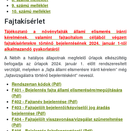
9. számú melléklet
10. számú melléklet
Fajtakísérlet
Tájékoztató a növényfajták állami elismerés iránti
kérelmének, valamint fajtaoltalom céljából végzett
fajtakísérletekre történő bejelentésének 2024. január 1-től
alkalmazandó gyakorlatáról
A Nébih a hatályos állapotnak megfelelő űrlapok elkészültéig
befogadja az űrlapok 2024. január 1. előtt rendszeresített
verzióját, melyeken a „fajta állami elismerésre iránti kérelem” még
„fajtavizsgálatra történő bejelentésként” nevesül.
Rendszertan kódok (Pdf)
F401 - Bejelentés fajta állami elismerésére/megújítására
(Pdf)
F402 - Fajtanév bejelentése (Pdf)
F403 - Fajtajelölt bejelentői/képviselői jog átadás
bejelentése (Pdf)
F404 - Fajtajelölt visszavonása/vizsgálat szüneteltetése
(Pdf)
F405 - Bejelentés fajtafenntartásról (Pdf)