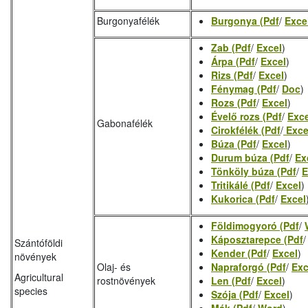
Burgonyafélék
Burgonya (Pdf
/
Exce
Zab (Pdf
/
Excel
)
Árpa (Pdf
/
Excel
)
Rizs (Pdf
/
Excel
)
Fénymag (Pdf
/
Doc
)
Rozs (Pdf
/
Excel
)
Évelő rozs (Pdf
/
Exce
Gabonafélék
Cirokfélék (Pdf
/
Exce
Búza (Pdf
/
Excel
)
Durum búza (Pdf
/
Ex
Tönköly búza (Pdf
/
E
Tritikálé (Pdf
/
Excel
)
Kukorica (Pdf
/
Excel
Földimogyoró (Pdf
/
Káposztarepce (Pdf
Szántóföldi
Kender (Pdf
/
Excel
)
növények
Olaj- és
Napraforgó (Pdf
/
Exc
Agricultural
rostnövények
Len (Pdf
/
Excel
)
species
Szója (Pdf
/
Excel
)