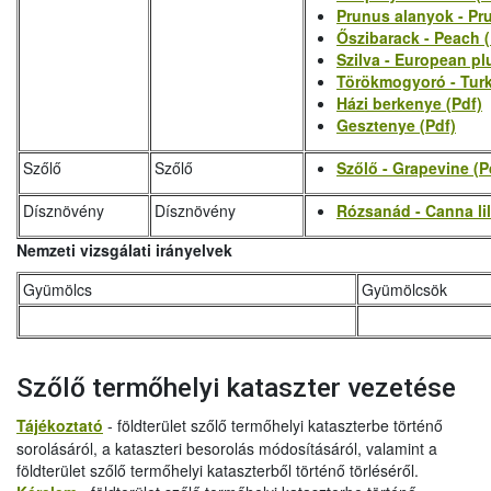
Prunus alanyok - Pr
Őszibarack - Peach (
Szilva - European pl
Törökmogyoró - Turki
Házi berkenye (Pdf)
Gesztenye (Pdf)
Szőlő
Szőlő
Szőlő - Grapevine (P
Dísznövény
Dísznövény
Rózsanád - Canna lil
Nemzeti vizsgálati irányelvek
Gyümölcs
Gyümölcsök
Szőlő termőhelyi kataszter vezetése
Tájékoztató
- földterület szőlő termőhelyi kataszterbe történő
sorolásáról, a kataszteri besorolás módosításáról, valamint a
földterület szőlő termőhelyi kataszterből történő törléséről.