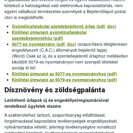
kötelező a hatóságokkal való elektronikus kapcsolattartás, nem
egyéni vállalkozó természetes személyek a Bejelentőlapot postai
úton is megküldhetik.
Gyümölcsfaiskolai szemlebejelentő űrlap (pdf
,
doc
)
Kitöltési útmutató gyümölcsfaiskolai
szemlebejelentőhöz (pdf)
5077-es nyomtatvány (pdf
,
doc
) (szaporításra ideiglenesen
engedélyezett (C.A.C.) állományok bejelentő lapja)
(Word) Csak az új, és a szemlebejelentő űrlaphoz mellékelten
kiküldött 5079-es nyomtatványon nem szereplő tételeket
sorolja itt fel!
Kitöltési útmutató az 5077-es nyomtatványhoz (pdf)
Kitöltési útmutató az 5079-es nyomtatványhoz (pdf)
Dísznövény és zöldségpalánta
Letölthető űrlapok új és engedéllyel/regisztrációval
rendelkező ügyfelek részére
A szakterülethez tartozó, szaporítóanyag előállítással,
forgalmazással kapcsolatos tevékenységek engedélyezését,
nyilvántartásba vételét, jelenlegi tevékenységére vonatkozó
módosítási kérelmét, tevékenységének megszüntetésének