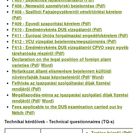
F406 - Nemesitő személy(ek) bejelentése (Pdf)
F408 - Szallitói Fajtajegyzékre/ről vételi/törlési kérelem
(Pdf)
F409 - Egyedi szaporítási kérelem (Pdf)
F410 - Eredménykérés DUS vizsgálatról (Pdf)
F411 - Európai Uniós forgalmazási engedélykérelem (Pdf)
F412 - VCU vizsgálat bejelentés/megszüntetés (Pdf)
F413 - Eredménykérés DUS vizsgálatról CPVO vagy egyéb
társhatóság részéről (Pdf)
Declaration on the legal position of foreign plant
varieties (Pdf
/
Word
)
Nyilatkozat állami elismerésre bejelentett külföldi
növényfajták hazai képviseletéről (Pdf
/
Word
)
Felhívás az igazgatási szolgáltatási díjak fizetési
rendjéről (Pdf)
Megállapodás-minta az igazgatási szolgálati díjak fizetési
rendjéről (Pdf
/
Word
)
Fees applicable to the DUS examination carried out by
Nébih (Pdf)
Technikai kérdőívek - Technical questionnaires (TQ-s)
Taréjos búzafű (Pdf
/