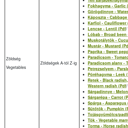
Téli sarjadékhagyma
Fokhagyma - Garlic 
Görögdinnye - Wate
Káposzta - Cabbage
Karfiol - Cauliflower
Lencse - Lentil (Pdf
Lóbab - Broad been 
Muskotálytök - Cucu
Mustár - Mustard (Pd
Paprika - Sweet peppe
Paradicsom - Tomato
Zöldség
Zöldségek A-tól Z-ig
Paradicsom alany - 
Vegetables
Petrezselyem - Parsl
Póréhagyma - Leek (
Retek - Black radish
Western radish (Pdf
Sárgadinnye - Melon
Sárgarépa - Carrot (
Spárga - Asparagus 
Sütőtök - Pumpkin (
Tojásgyümölcs/padli
Tök - Vegetable mar
Torma - Horse radish